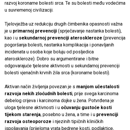
razvoj koronarne bolesti srca. Te su bolesti među vodećima
u suvremenoj civilizaciji.
Tjelovježba uz redukciju drugih čimbenika opasnosti važna
je u
primarnoj prevenciji
(sprječavanje nastanka bolesti),
kao i u
sekundarnoj prevenciji ateroskleroze
(prevencija
pogoršanja bolesti, nastanka komplikacija i ponavljanih
incidenata u osoba koje boluju od posljedica
ateroskleroze). Dobro su argumentirane i bitne
odgovarajuće tjelesne aktivnosti u sekundarnoj prevenciji
bolesti vjenačnih krvnih žila srca (koronarne bolesti).
Aktivan način življenja povezan je s
manjom učestalosti
razvoja nekih zloćudnih bolesti
, prije svega karcinoma
debelog crijeva i karcinoma dojke u žena. Potvrđena je
uloga tjelesne aktivnosti i u
očuvanju gustoće kosti
tijekom starenja
, posebno u žena, a time i u
prevenciji
razvoja osteoporoze
i njezinih tipičnih kliničkih
ispoljavanja (prijeloma vrata bedrene kosti, podlaktice,