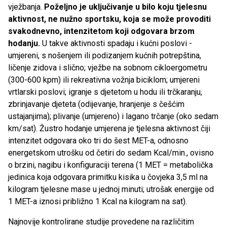
vježbanja.
Poželjno je uključivanje u bilo koju tjelesnu
aktivnost, ne nužno sportsku, koja se može provoditi
svakodnevno, intenzitetom koji odgovara brzom
hodanju.
U takve aktivnosti spadaju i kućni poslovi -
umjereni, s nošenjem ili podizanjem kućnih potrepština,
ličenje zidova i slično; vježbe na sobnom cikloergometru
(300-600 kpm) ili rekreativna vožnja biciklom; umjereni
vrtlarski poslovi; igranje s djetetom u hodu ili trčkaranju,
zbrinjavanje djeteta (odijevanje, hranjenje s češćim
ustajanjima); plivanje (umjereno) i lagano trčanje (oko sedam
km/sat). Žustro hodanje umjerena je tjelesna aktivnost čiji
intenzitet odgovara oko tri do šest MET-a, odnosno
energetskom utrošku od četiri do sedam Kcal/min., ovisno
o brzini, nagibu i konfiguraciji terena (1 MET = metabolička
jedinica koja odgovara primitku kisika u čovjeka 3,5 ml na
kilogram tjelesne mase u jednoj minuti; utrošak energije od
1 MET-a iznosi približno 1 Kcal na kilogram na sat).
Najnovije kontrolirane studije provedene na različitim