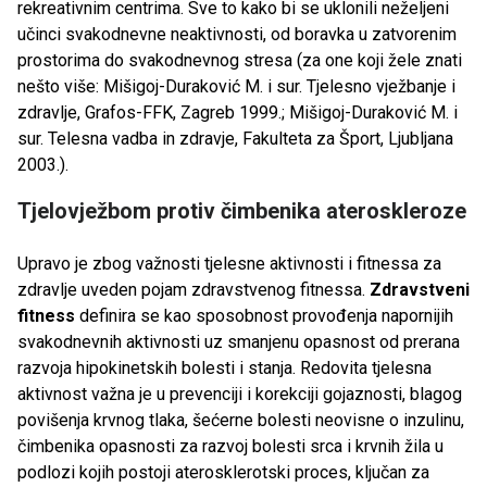
rekreativnim centrima. Sve to kako bi se uklonili neželjeni
učinci svakodnevne neaktivnosti, od boravka u zatvorenim
prostorima do svakodnevnog stresa (za one koji žele znati
nešto više: Mišigoj-Duraković M. i sur. Tjelesno vježbanje i
zdravlje, Grafos-FFK, Zagreb 1999.; Mišigoj-Duraković M. i
sur. Telesna vadba in zdravje, Fakulteta za Šport, Ljubljana
2003.).
Tjelovježbom protiv čimbenika ateroskleroze
Upravo je zbog važnosti tjelesne aktivnosti i fitnessa za
zdravlje uveden pojam zdravstvenog fitnessa.
Zdravstveni
fitness
definira se kao sposobnost provođenja napornijih
svakodnevnih aktivnosti uz smanjenu opasnost od prerana
razvoja hipokinetskih bolesti i stanja. Redovita tjelesna
aktivnost važna je u prevenciji i korekciji gojaznosti, blagog
povišenja krvnog tlaka, šećerne bolesti neovisne o inzulinu,
čimbenika opasnosti za razvoj bolesti srca i krvnih žila u
podlozi kojih postoji aterosklerotski proces, ključan za