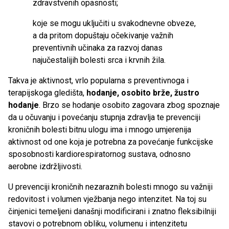
zdravstvenih opasnosti;
koje se mogu uključiti u svakodnevne obveze,
a da pritom dopuštaju očekivanje važnih
preventivnih učinaka za razvoj danas
najučestalijih bolesti srca i krvnih žila.
Takva je aktivnost, vrlo popularna s preventivnoga i
terapijskoga gledišta,
hodanje, osobito brže, žustro
hodanje
. Brzo se hodanje osobito zagovara zbog spoznaje
da u očuvanju i povećanju stupnja zdravlja te prevenciji
kroničnih bolesti bitnu ulogu ima i mnogo umjerenija
aktivnost od one koja je potrebna za povećanje funkcijske
sposobnosti kardiorespiratornog sustava, odnosno
aerobne izdržljivosti.
U prevenciji kroničnih nezaraznih bolesti mnogo su važniji
redovitost i volumen vježbanja nego intenzitet. Na toj su
činjenici temeljeni današnji modificirani i znatno fleksibilniji
stavovi o potrebnom obliku, volumenu i intenzitetu