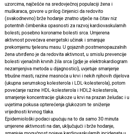
uzorcima, najčešće na sredovječnoj populaciji žena i
muškaraca, govore u prilog činjenici da redovito
(svakodnevno) brže hodanje znatno utječe na čitav niz
potentnih čimbenika opasnosti za razvoj kardiovaskularnih
bolesti, posebno koronarne bolesti srca. Umjerena
aktivnost povećava energetski učinak i smanjuje
prekomjernu tjelesnu masu. U gojaznih postmenopauzalnih
žena utvrđeno je da redovita aktivnost, u smislu prevencije
bolesti vjenačnih krvnih žila srca (gdje je elektrokardiogram
nezamjenjiva metoda u dijagnostici), uvjetuje smanjenje
trbušne masti, razine masnoća u krvi i nekih njihovih dijelova
(ukupna serumskog kolesterola i LDL-kolesterola), potom
povećanje razine HDL-kolesterola i HDL2-kolesterola,
smanjenje koncentracije glukoze u krvi na prazan želudac i u
uvjetima pokusa opterećenja glukozom te sniženje
vrijednosti krvnog tlaka.
Epidemiološki podaci upućuju na to da samo 30 minuta
umjerene aktivnosti na dan, uključujući i brže hodanje,
smanjuje mogućnost pojave kardiovaskularnih incidenata u