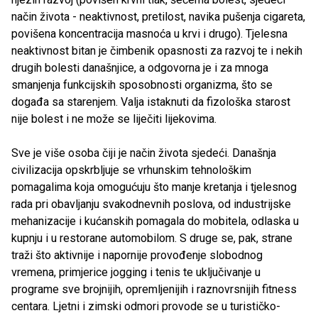
način života - neaktivnost, pretilost, navika pušenja cigareta,
povišena koncentracija masnoća u krvi i drugo). Tjelesna
neaktivnost bitan je čimbenik opasnosti za razvoj te i nekih
drugih bolesti današnjice, a odgovorna je i za mnoga
smanjenja funkcijskih sposobnosti organizma, što se
događa sa starenjem. Valja istaknuti da fizološka starost
nije bolest i ne može se liječiti lijekovima.
Sve je više osoba čiji je način života sjedeći. Današnja
civilizacija opskrbljuje se vrhunskim tehnološkim
pomagalima koja omogućuju što manje kretanja i tjelesnog
rada pri obavljanju svakodnevnih poslova, od industrijske
mehanizacije i kućanskih pomagala do mobitela, odlaska u
kupnju i u restorane automobilom. S druge se, pak, strane
traži što aktivnije i napornije provođenje slobodnog
vremena, primjerice jogging i tenis te uključivanje u
programe sve brojnijih, opremljenijih i raznovrsnijih fitness
centara. Ljetni i zimski odmori provode se u turističko-