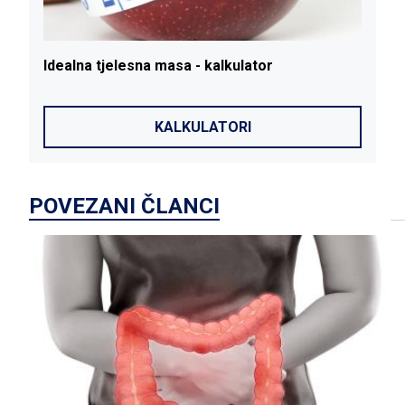
Idealna
tjelesna
masa
- kalkulator
I
KALKULATORI
POVEZANI ČLANCI