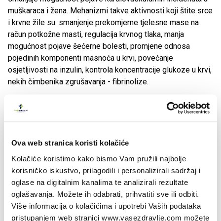
muškaraca i žena. Mehanizmi takve aktivnosti koji štite srce
i krvne žile su: smanjenje prekomjerne tjelesne mase na
račun potkožne masti, regulacija krvnog tlaka, manja
mogućnost pojave šećerne bolesti, promjene odnosa
pojedinih komponenti masnoća u krvi, povećanje
osjetljivosti na inzulin, kontrola koncentracije glukoze u krvi,
nekih čimbenika zgrušavanja - fibrinolize.
U opsežnoj japanskoj Ohsaki studiji utjecaja hodanja na
potrebu i troškove zdravstvene skrbi, u kojoj je ispitano
više od 27.000 osoba obaju spolova od 40 do 79 godina,
utvrđena je pozitivna povezanost vremena provedena u
Ova web stranica koristi kolačiće
hodanju s niskim troškovima medicinskog zbrinjavanja.
Kolačiće koristimo kako bismo Vam pružili najbolje
Redovito hodanje pridonosi funkcijskoj samostalnosti u
korisničko iskustvo, prilagodili i personalizirali sadržaj i
starijoj dobi.
oglase na digitalnim kanalima te analizirali rezultate
oglašavanja. Možete ih odabrati, prihvatiti sve ili odbiti.
Javno-zdravstveni aspekti
Više informacija o kolačićima i upotrebi Vaših podataka
pristupanjem web stranici www.vasezdravlje.com možete