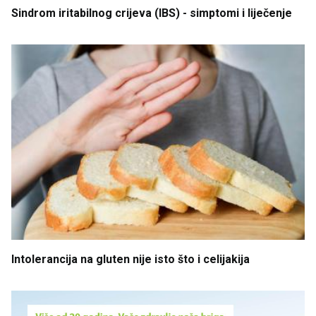
Sindrom
iritabilnog
crijeva
(IBS) - simptomi
i
liječenje
Intolerancija
na
gluten
nije
isto
što
i
celijakija