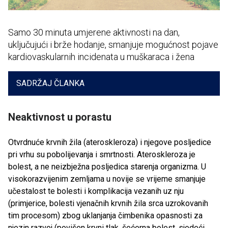
Samo 30 minuta umjerene aktivnosti na dan,
uključujući i brže hodanje, smanjuje mogućnost pojave
kardiovaskularnih incidenata u muškaraca i žena
SADRŽAJ ČLANKA
Neaktivnost u porastu
Otvrdnuće krvnih žila (ateroskleroza) i njegove posljedice
pri vrhu su pobolijevanja i smrtnosti. Ateroskleroza je
bolest, a ne neizbježna posljedica starenja organizma. U
visokorazvijenim zemljama u novije se vrijeme smanjuje
učestalost te bolesti i komplikacija vezanih uz nju
(primjerice, bolesti vjenačnih krvnih žila srca uzrokovanih
tim procesom) zbog uklanjanja čimbenika opasnosti za
njezin razvoj (povišen krvni tlak, šećerna bolest, sjedeći