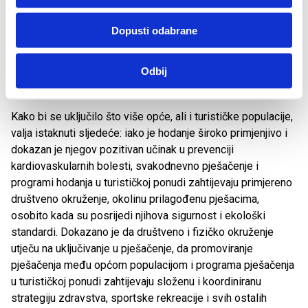
zemljama - manjak kretanja, boravak u zatvorenim
prostorima, stres, nedostatak druženja za slobodnog
Dopusti odabrane
vremenu. Korisno je ponijeti spravu za procjenu prijeđenih
kilometara (pedometar), što je jednostavan i neinvazivan
Odbij
doprinos motivaciji održavanja aktivnosti koja se prikazuje i
provodi u sklopu organiziranih programa.
Kako bi se uključilo što više opće, ali i turističke populacije,
valja istaknuti sljedeće: iako je hodanje široko primjenjivo i
dokazan je njegov pozitivan učinak u prevenciji
kardiovaskularnih bolesti, svakodnevno pješačenje i
programi hodanja u turističkoj ponudi zahtijevaju primjereno
društveno okruženje, okolinu prilagođenu pješacima,
osobito kada su posrijedi njihova sigurnost i ekološki
standardi. Dokazano je da društveno i fizičko okruženje
utječu na uključivanje u pješačenje, da promoviranje
pješačenja među općom populacijom i programa pješačenja
u turističkoj ponudi zahtijevaju složenu i koordiniranu
strategiju zdravstva, sportske rekreacije i svih ostalih