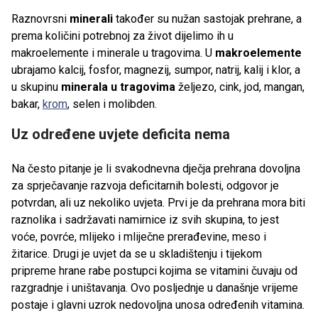
Raznovrsni
minerali
također su nužan sastojak prehrane, a
prema količini potrebnoj za život dijelimo ih u
makroelemente i minerale u tragovima. U
makroelemente
ubrajamo kalcij, fosfor, magnezij, sumpor, natrij, kalij i klor, a
u skupinu
minerala u tragovima
željezo, cink, jod, mangan,
bakar,
krom
, selen i molibden.
Uz određene uvjete deficita nema
Na često pitanje je li svakodnevna dječja prehrana dovoljna
za sprječavanje razvoja deficitarnih bolesti, odgovor je
potvrdan, ali uz nekoliko uvjeta. Prvi je da prehrana mora biti
raznolika i sadržavati namirnice iz svih skupina, to jest
voće, povrće, mlijeko i mliječne prerađevine, meso i
žitarice. Drugi je uvjet da se u skladištenju i tijekom
pripreme hrane rabe postupci kojima se vitamini čuvaju od
razgradnje i uništavanja. Ovo posljednje u današnje vrijeme
postaje i glavni uzrok nedovoljna unosa određenih vitamina.