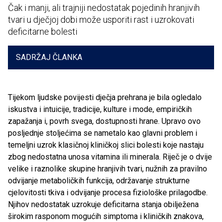
Čak i manji, ali trajniji nedostatak pojedinih hranjivih
tvari u dječjoj dobi može usporiti rast i uzrokovati
deficitarne bolesti
SADRŽAJ ČLANKA
Tijekom ljudske povijesti dječja prehrana je bila ogledalo
iskustva i intuicije, tradicije, kulture i mode, empiričkih
zapažanja i, povrh svega, dostupnosti hrane. Upravo ovo
posljednje stoljećima se nametalo kao glavni problem i
temeljni uzrok klasičnoj kliničkoj slici bolesti koje nastaju
zbog nedostatna unosa vitamina ili minerala. Riječ je o dvije
velike i raznolike skupine hranjivih tvari, nužnih za pravilno
odvijanje metaboličkih funkcija, održavanje strukturne
cjelovitosti tkiva i odvijanje procesa fiziološke prilagodbe.
Njihov nedostatak uzrokuje deficitarna stanja obilježena
širokim rasponom mogućih simptoma i kliničkih znakova,