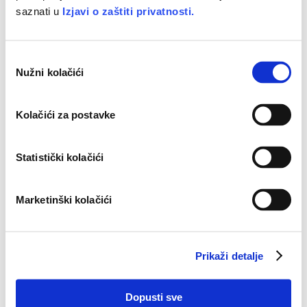
saznati u
Izjavi o zaštiti privatnosti.
O
Nužni kolačići
d
a
b
Kolačići za postavke
i
r
p
Statistički kolačići
r
i
Marketinški kolačići
s
Hipertenzija
u
dječjoj
dobi
t
a
Prikaži detalje
n
k
a
Dopusti sve