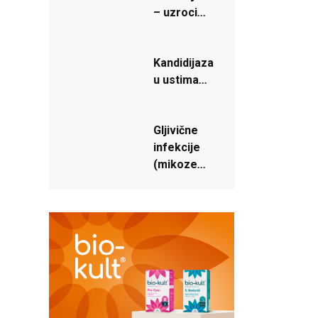
– uzroci
...
,
Kandidijaza
u
ustima
...
Gljivične
infekcije
(mikoze
...
)