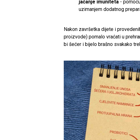
jačanje imuniteta
- pomoću 
uzimanjem dodatnog prepara
Nakon završetka dijete i provedenih
proizvode) pomalo vraćati u prehranu
bi šećer i bijelo brašno svakako treb