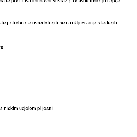
risna te podržava imunosni sustav, probavnu funkciju i opće
te potrebno je usredotočiti se na uključivanje sljedećih
ra
s niskim udjelom plijesni