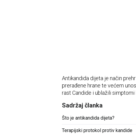
Vidni sustav
Opća medicina
Unutarnje bolesti
Uho - nos - grlo
Zubi i usna šupljina
Živčani i mentalni sustav
Antikandida dijeta je način preh
prerađene hrane te većem unosu 
rast Candide i ublažili simptomi
Sadržaj članka
Što je antikandida dijeta?
Terapijski protokol protiv kandide