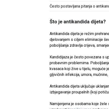
Često postavljana pitanja o antikand
Što je antikandida dijeta?
Antikandida dijeta je režim prehra
djelovanjem s ciljem eliminacije še
poboljšanja zdravlja crijeva, smanjen
Kandidijaza je često povezana s up
probavnim problemima. Poboljšanjem
kvasaca koji žive u tijelu, moguće 
gljivičnih infekcija, umora, mučnine, 
Antikandida dijeta uključuje uklanj
izbjegavanje proupalnih (koji potič
Namijenjena je osobama koje žele 