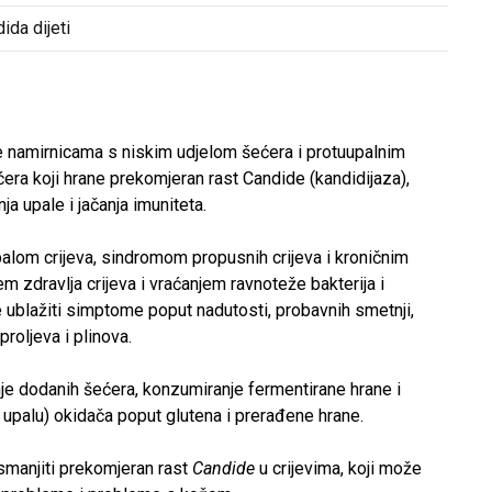
ida dijeti
ne namirnicama s niskim udjelom šećera i protuupalnim
ćera koji hrane prekomjeran rast Candide (kandidijaza),
ja upale i jačanja imuniteta.
alom crijeva, sindromom propusnih crijeva i kroničnim
 zdravlja crijeva i vraćanjem ravnoteže bakterija i
je ublažiti simptome poput nadutosti, probavnih smetnji,
proljeva i plinova.
anje dodanih šećera, konzumiranje fermentirane hrane i
u upalu) okidača poput glutena i prerađene hrane.
smanjiti prekomjeran rast
Candide
u crijevima, koji može