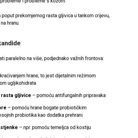
 probleme i probleme s kožom.
a poput prekomjernog rasta gljivica u tankom crijevu,
i na hranu.
 kandide
ti paralelno na više, podjednako važnih frontova:
kraćivanjem hrane, to jest dijetalnim režimom
om ugljikohidrata
rasta gljivice
– pomoću antifungalnih pripravaka
ore
– pomoću hrane bogate probiotičkim
esojnih probiotika kao dodatka prehrani
 stjenke
– npr. pomoću temeljca od kostiju