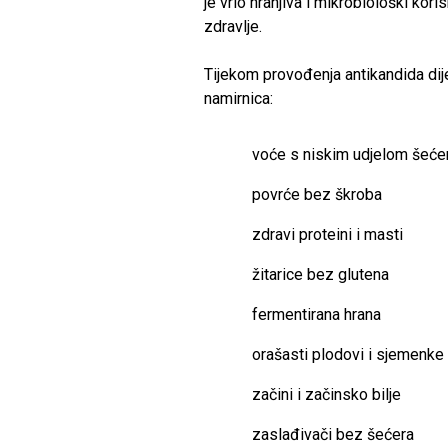
je vrlo hranjiva i mikrobiološki ko
zdravlje.
Tijekom provođenja antikandida dije
namirnica:
voće s niskim udjelom šeće
povrće bez škroba
zdravi proteini i masti
žitarice bez glutena
fermentirana hrana
orašasti plodovi i sjemenke 
začini i začinsko bilje
zaslađivači bez šećera