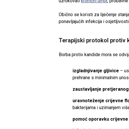
uzrokovati
kronični umor
, probavne
Obično se koristi za liječenje stanj
ponavljajućih infekcija i osjetljivost
Terapijski protokol protiv
Borba protiv kandide mora se odvija
izgladnjivanje gljivice
– us
prehrane s minimalnim unos
zaustavljanje pretjeranog 
uravnoteženje crijevne fl
bakterijama i uzimanjem viš
pomoć oporavku crijevne