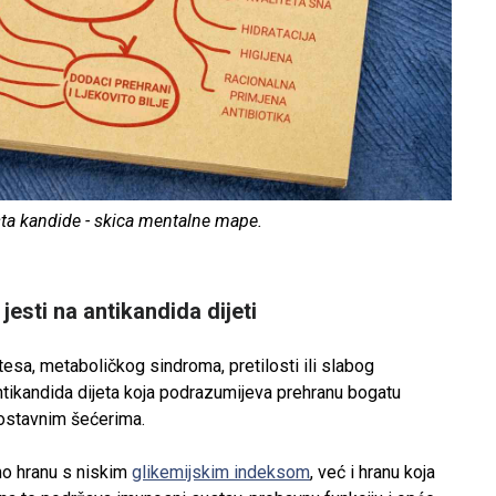
sta kandide - skica mentalne mape.
jesti na antikandida dijeti
tesa, metaboličkog sindroma, pretilosti ili slabog
 antikandida dijeta koja podrazumijeva prehranu bogatu
nostavnim šećerima.
mo hranu s niskim
glikemijskim indeksom
, već i hranu koja