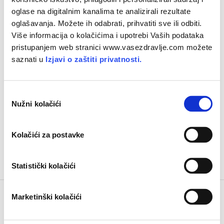
oglase na digitalnim kanalima te analizirali rezultate
oglašavanja. Možete ih odabrati, prihvatiti sve ili odbiti.
Više informacija o kolačićima i upotrebi Vaših podataka
pristupanjem web stranici www.vasezdravlje.com možete
saznati u
Izjavi o zaštiti privatnosti.
Vratimo hladno prešana ulja i
masnoće na našu trpezu
O
Jedinstven
potencijal
hladno
prešanih
ulja
očituje
Nužni kolačići
d
se
u
bogatstvu
njihova
kemijskog
sastava
,
a
posebice
esencijalnih
masnih
kiselina
, važnih
za
b
Kolačići za postavke
održavanje
zdravlja
i
prevenciju
bolesti
i
r
p
Statistički kolačići
r
i
Marketinški kolačići
s
t
Vaše zdravlje
portal je vlasništvo tvrtke
Oktal Pharma