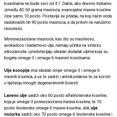
kiselinama ne bude veći od 4:1. Dakle, ako dnevno trebamo
između 40-50 grama masnoća, esencijalne masne kiseline
čine samo 10 posto. Postavlja se pitanje, na koji način onda
nadoknaditi tih 90 posto masnoća, a da pritom ne narušimo
ravnotežu.
Mononezasićene masnoće, kao što su maslinovo,
avokadovo i bademovo ulje, nemaju učinka na sintezu
eikozanoida i predstavljaju idealan dodatak uljima koja su
bogata omega-3 i omega-6 masnim kiselinama.
Ulje konoplje
ima idealan omjer omega-3 i omega-6
masnih kiselina, a uz to sadrži i antioksidanse te se koristi
u liječenju mnogih degenerativnih bolesti.
Laneno ulje
sadrži oko 60 posto alfalinolenske kiseline,
koja je omega-3 polinezasićena masna kiselina, te 10
posto linolenske omega-6 masne kiseline, dok
ulje
noćurka
sadrži oko 70 posto omega-6 linolenske kiselina i