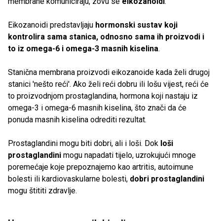
membrane komuniciraju, zovu se
eikozanoidi
.
Eikozanoidi predstavljaju
hormonski sustav koji
kontrolira sama stanica, odnosno sama ih proizvodi i
to iz omega-6 i omega-3 masnih kiselina
.
Stanična membrana proizvodi eikozanoide kada želi drugoj
stanici 'nešto reći'. Ako želi reći dobru ili lošu vijest, reći će
to proizvodnjom prostaglandina, hormona koji nastaju iz
omega-3 i omega-6 masnih kiselina, što znači da će
ponuda masnih kiselina odrediti rezultat.
Prostaglandini mogu biti dobri, ali i loši. Dok
loši
prostaglandini
mogu napadati tijelo, uzrokujući mnoge
poremećaje koje prepoznajemo kao artritis, autoimune
bolesti ili kardiovaskularne bolesti,
dobri prostaglandini
mogu štititi zdravlje.