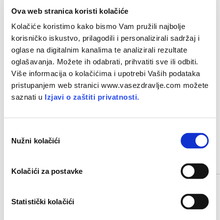
kortizola, upala se drži pod kontrolom i organizam zadržava
Ova web stranica koristi kolačiće
zdravlje, koje je, uz ljubav, jedina stvar koju ne možete kupiti
Kolačiće koristimo kako bismo Vam pružili najbolje
novcem.
korisničko iskustvo, prilagodili i personalizirali sadržaj i
oglase na digitalnim kanalima te analizirali rezultate
Izvor fotografije: Shutterstock
oglašavanja. Možete ih odabrati, prihvatiti sve ili odbiti.
Više informacija o kolačićima i upotrebi Vaših podataka
pristupanjem web stranici www.vasezdravlje.com možete
Datum objave članka:
14. 5. 2026.
saznati u
Izjavi o zaštiti privatnosti.
PODIJELITE NA MREŽI
O
Nužni kolačići
d
a
POVEZANI ČLANCI
b
Kolačići za postavke
i
r
p
Statistički kolačići
r