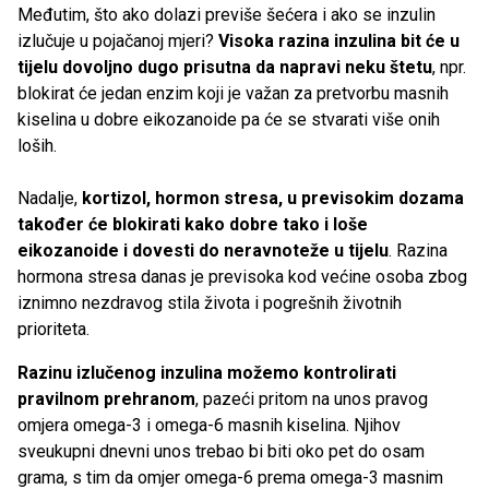
Međutim, što ako dolazi previše šećera i ako se inzulin
izlučuje u pojačanoj mjeri?
Visoka razina inzulina bit će u
tijelu dovoljno dugo prisutna da napravi neku štetu
, npr.
blokirat će jedan enzim koji je važan za pretvorbu masnih
kiselina u dobre eikozanoide pa će se stvarati više onih
loših.
Nadalje,
kortizol, hormon stresa, u previsokim dozama
također će blokirati kako dobre tako i loše
eikozanoide i dovesti do neravnoteže u tijelu
. Razina
hormona stresa danas je previsoka kod većine osoba zbog
iznimno nezdravog stila života i pogrešnih životnih
prioriteta.
Razinu izlučenog inzulina možemo kontrolirati
pravilnom prehranom
, pazeći pritom na unos pravog
omjera omega-3 i omega-6 masnih kiselina. Njihov
sveukupni dnevni unos trebao bi biti oko pet do osam
grama, s tim da omjer omega-6 prema omega-3 masnim