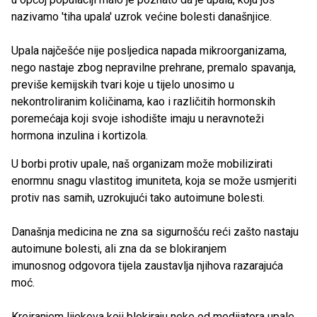
nazivamo 'tiha upala' uzrok većine bolesti današnjice.
Upala najčešće nije posljedica napada mikroorganizama,
nego nastaje zbog nepravilne prehrane, premalo spavanja,
previše kemijskih tvari koje u tijelo unosimo u
nekontroliranim količinama, kao i različitih hormonskih
poremećaja koji svoje ishodište imaju u neravnoteži
hormona inzulina i kortizola.
U borbi protiv upale, naš organizam može mobilizirati
enormnu snagu vlastitog imuniteta, koja se može usmjeriti
protiv nas samih, uzrokujući tako autoimune bolesti.
Današnja medicina ne zna sa sigurnošću reći zašto nastaju
autoimune bolesti, ali zna da se blokiranjem
imunosnog odgovora tijela zaustavlja njihova razarajuća
moć.
Kreiranjem lijekova koji blokiraju neke od medijatora upale