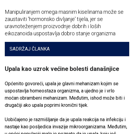
Manipuliranjem omega masnim kiselinama može se
zaustaviti 'hormonsko divljanje' tijela, jer se
uravnoteženjem proizvodnje dobrih i loših
eikozanoida uspostavlja dobro stanje organizma
SADRŽAJ ČLANKA
Upala kao uzrok većine bolesti današnjice
Općenito govoreći, upala je glavni mehanizam kojim se
uspostavlja homeostaza organizma, a ujedno je i vrlo
moćan obrambeni mehanizam. Međutim, ishod može biti i
drugačiji ako upala poprimi kronični tijek.
Uobičajeno je razmišljanje da je upala reakcija na infekciju i
nastaje kao posljedica invazije mikroorganizama. Međutim,
u općoj populaciji malo je poznato da je upala, koju još