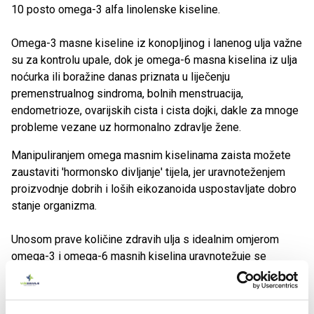
10 posto omega-3 alfa linolenske kiseline.
Omega-3 masne kiseline iz konopljinog i lanenog ulja važne
su za kontrolu upale, dok je omega-6 masna kiselina iz ulja
noćurka ili boražine danas priznata u liječenju
premenstrualnog sindroma, bolnih menstruacija,
endometrioze, ovarijskih cista i cista dojki, dakle za mnoge
probleme vezane uz hormonalno zdravlje žene.
Manipuliranjem omega masnim kiselinama zaista možete
zaustaviti 'hormonsko divljanje' tijela, jer uravnoteženjem
proizvodnje dobrih i loših eikozanoida uspostavljate dobro
stanje organizma.
Unosom prave količine zdravih ulja s idealnim omjerom
omega-3 i omega-6 masnih kiselina uravnotežuje se
eikozanoid, čuvar upale u našem tijelu.
Uz pravilnu prehranu i održavanje ravnoteže inzulina i