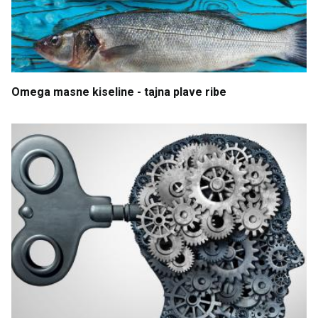
Omega
masne
kiseline
- tajna
plave
ribe