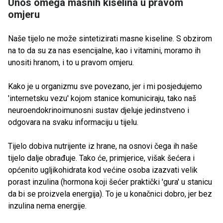
Unos omega masnih kiselina u pravom
omjeru
Naše tijelo ne može sintetizirati masne kiseline. S obzirom
na to da su za nas esencijalne, kao i vitamini, moramo ih
unositi hranom, i to u pravom omjeru.
Kako je u organizmu sve povezano, jer i mi posjedujemo
'internetsku vezu' kojom stanice komuniciraju, tako naš
neuroendokrinoimunosni sustav djeluje jedinstveno i
odgovara na svaku informaciju u tijelu.
Tijelo dobiva nutrijente iz hrane, na osnovi čega ih naše
tijelo dalje obrađuje. Tako će, primjerice, višak šećera i
općenito ugljikohidrata kod većine osoba izazvati velik
porast inzulina (hormona koji šećer praktički 'gura' u stanicu
da bi se proizvela energija). To je u konačnici dobro, jer bez
inzulina nema energije.