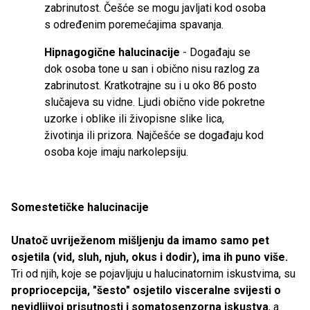
zabrinutost. Češće se mogu javljati kod osoba
s određenim poremećajima spavanja.
Hipnagogične halucinacije
-
Događaju se
dok osoba tone u san i obično nisu razlog za
zabrinutost. Kratkotrajne su i u oko 86 posto
slučajeva su vidne. Ljudi obično vide pokretne
uzorke i oblike ili živopisne slike lica,
životinja ili prizora. Najčešće se događaju kod
osoba koje imaju narkolepsiju.
Somestetičke halucinacije
Unatoč uvriježenom mišljenju da imamo samo pet
osjetila (vid, sluh, njuh, okus i dodir), ima ih puno više.
Tri od njih,
koje se pojavljuju u halucinatornim iskustvima, su
propriocepcija, "šesto" osjetilo visceralne svijesti o
nevidljivoj prisutnosti i somatosenzorna iskustva
, a