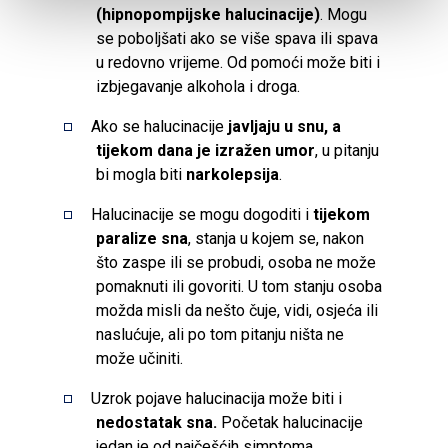
(hipnopompijske halucinacije)
. Mogu
se poboljšati ako se više spava ili spava
u redovno vrijeme. Od pomoći može biti i
izbjegavanje alkohola i droga.
Ako se halucinacije
javljaju u snu, a
tijekom dana je izražen umor
, u pitanju
bi mogla biti
narkolepsija
.
Halucinacije se mogu dogoditi i
tijekom
paralize sna
, stanja u kojem se, nakon
što zaspe ili se probudi, osoba ne može
pomaknuti ili govoriti. U tom stanju osoba
možda misli da nešto čuje, vidi, osjeća ili
naslućuje, ali po tom pitanju ništa ne
može učiniti.
Uzrok pojave halucinacija može biti i
nedostatak sna.
Početak halucinacije
jedan je od najčešćih simptoma