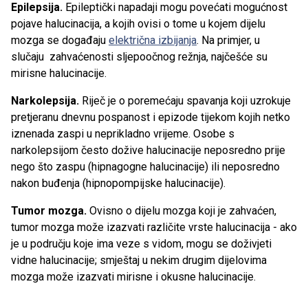
Epilepsija.
Epileptički napadaji mogu povećati mogućnost
pojave halucinacija, a kojih ovisi o tome u kojem dijelu
mozga se događaju
električna izbijanja
. Na primjer, u
slučaju zahvaćenosti sljepoočnog režnja, najčešće su
mirisne halucinacije.
Narkolepsija.
Riječ je o poremećaju spavanja koji uzrokuje
pretjeranu dnevnu pospanost i epizode tijekom kojih netko
iznenada zaspi u neprikladno vrijeme. Osobe s
narkolepsijom često dožive halucinacije neposredno prije
nego što zaspu (hipnagogne halucinacije) ili neposredno
nakon buđenja (hipnopompijske halucinacije).
Tumor mozga.
Ovisno o dijelu mozga koji je zahvaćen,
tumor mozga može izazvati različite vrste halucinacija - ako
je u području koje ima veze s vidom, mogu se doživjeti
vidne halucinacije; smještaj u nekim drugim dijelovima
mozga može izazvati mirisne i okusne halucinacije.