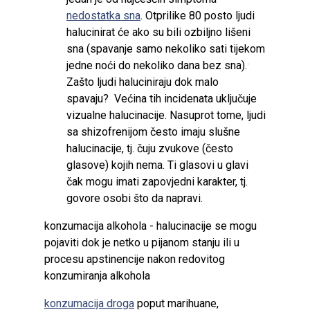
nedostatka sna
. Otprilike 80 posto ljudi
halucinirat će ako su bili ozbiljno lišeni
sna (spavanje samo nekoliko sati tijekom
.
jedne noći do nekoliko dana bez sna).
Zašto ljudi haluciniraju dok malo
spavaju? Većina tih incidenata uključuje
vizualne halucinacije. Nasuprot tome, ljudi
sa shizofrenijom često imaju slušne
halucinacije, tj. čuju zvukove (često
glasove) kojih nema. Ti glasovi u glavi
čak mogu imati zapovjedni karakter, tj.
govore osobi što da napravi.
konzumacija alkohola - halucinacije se mogu
pojaviti dok je netko u pijanom stanju ili u
procesu apstinencije nakon redovitog
konzumiranja alkohola
konzumacija droga
poput marihuane,