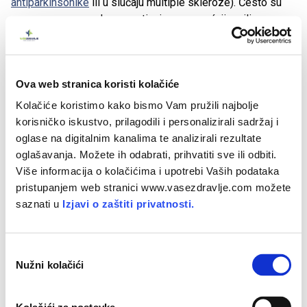
antiparkinsonike
ili u slučaju multiple skleroze). Često su
povezane s neurodegenerativnim poremećajima ili
zlouporabom tvari, a mogu biti češće kod shizofrenije.
Mogući uzroci halucinacija
Ova web stranica koristi kolačiće
Kolačiće koristimo kako bismo Vam pružili najbolje
Iako se halucinacije obično povezuju samo s psihičkim
korisničko iskustvo, prilagodili i personalizirali sadržaj i
poremećajima, postoje mnogi drugi mogući razlozi njihove
oglase na digitalnim kanalima te analizirali rezultate
pojave.
oglašavanja. Možete ih odabrati, prihvatiti sve ili odbiti.
Više informacija o kolačićima i upotrebi Vaših podataka
Uzimajući u obzir višestruke razloga za pojavu halucinaciju,
pristupanjem web stranici www.vasezdravlje.com možete
uzroci se grupiraju u nekoliko različitih kategorija:
saznati u
Izjavi o zaštiti privatnosti.
privremeni uzroci
O
mentalna stanja
Nužni kolačići
d
neurološka stanja
a
b