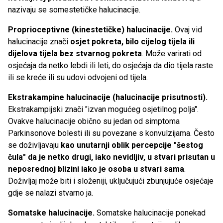
nazivaju se somestetičke halucinacije.
Proprioceptivne (kinestetičke) halucinacije.
Ovaj vid
halucinacije znači
osjet pokreta, bilo cijelog tijela ili
dijelova tijela bez stvarnog pokreta
. Može varirati od
osjećaja da netko lebdi ili leti, do osjećaja da dio tijela raste
ili se kreće ili su udovi odvojeni od tijela.
Ekstrakampine halucinacije (halucinacije prisutnosti).
Ekstrakampijski znači "izvan mogućeg osjetilnog polja".
Ovakve halucinacije obično su jedan od simptoma
Parkinsonove bolesti ili su povezane s konvulzijama. Često
se doživljavaju
kao unutarnji oblik percepcije "šestog
čula" da je netko drugi, iako nevidljiv, u stvari prisutan u
neposrednoj blizini iako je osoba u stvari sama
.
Doživljaj može biti i složeniji, uključujući zbunjujuće osjećaje
gdje se nalazi stvarno ja.
Somatske halucinacije.
Somatske halucinacije ponekad