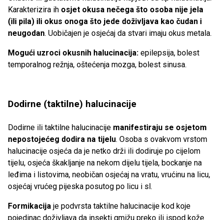
Karakterizira ih
osjet okusa nečega što osoba nije jela
(ili pila) ili okus onoga što jede doživljava kao čudan i
neugodan
. Uobičajen je osjećaj da stvari imaju okus metala.
Mogući uzroci okusnih halucinacija:
epilepsija, bolest
temporalnog režnja, oštećenja mozga, bolest sinusa.
Dodirne (taktilne) halucinacije
Dodirne ili taktilne halucinacije
manifestiraju se osjetom
nepostojećeg dodira na tijelu
. Osoba s ovakvom vrstom
halucinacije osjeća da je netko drži ili dodiruje po cijelom
tijelu, osjeća škakljanje na nekom dijelu tijela, bockanje na
leđima i listovima, neobičan osjećaj na vratu, vrućinu na licu,
osjećaj vrućeg pijeska posutog po licu i sl.
Formikacija
je podvrsta taktilne halucinacije kod koje
pojedinac doživljava da insekti gmižu preko ili ispod kože