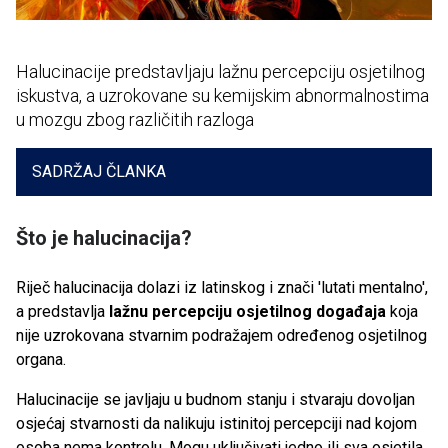
Halucinacije predstavljaju lažnu percepciju osjetilnog
iskustva, a uzrokovane su kemijskim abnormalnostima
u mozgu zbog različitih razloga
SADRŽAJ ČLANKA
Što je halucinacija?
Riječ halucinacija dolazi iz latinskog i znači 'lutati mentalno',
a predstavlja
lažnu percepciju osjetilnog događaja
koja
nije uzrokovana stvarnim podražajem određenog osjetilnog
organa.
Halucinacije se javljaju u budnom stanju i stvaraju dovoljan
osjećaj stvarnosti da nalikuju istinitoj percepciji nad kojom
osoba nema kontrolu. Mogu uključivati ​​jedno ili sva osjetila