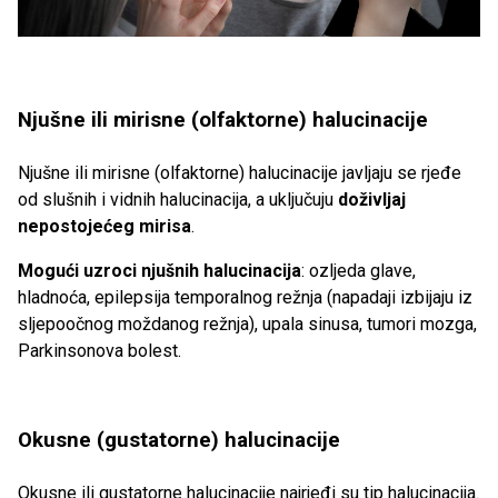
Njušne ili mirisne (olfaktorne) halucinacije
Njušne ili mirisne (olfaktorne) halucinacije javljaju se rjeđe
od slušnih i vidnih halucinacija, a uključuju
doživljaj
nepostojećeg mirisa
.
Mogući uzroci njušnih halucinacija
: ozljeda glave,
hladnoća, epilepsija temporalnog režnja (napadaji izbijaju iz
sljepoočnog moždanog režnja), upala sinusa, tumori mozga,
Parkinsonova bolest.
Okusne (gustatorne) halucinacije
Okusne ili gustatorne halucinacije najrjeđi su tip halucinacija.