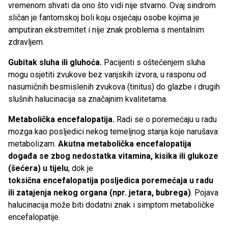
vremenom shvati da ono što vidi nije stvarno. Ovaj sindrom
sličan je fantomskoj boli koju osjećaju osobe kojima je
amputiran ekstremitet i nije znak problema s mentalnim
zdravljem.
Gubitak sluha ili gluhoća.
Pacijenti s oštećenjem sluha
mogu osjetiti zvukove bez vanjskih izvora, u rasponu od
nasumičnih besmislenih zvukova (tinitus) do glazbe i drugih
slušnih halucinacija sa značajnim kvalitetama.
Metabolička encefalopatija.
Radi se o poremećaju u radu
mozga kao posljedici nekog temeljnog stanja koje narušava
metabolizam.
Akutna metabolička encefalopatija
događa se
z
bog nedostatka vitamina, kisika ili glukoze
(šećera) u tijelu
, dok je
toksična
encefalopatija
posljedica
poremećaja u radu
ili zatajenja nekog organa (npr. jetara, bubrega)
. Pojava
halucinacija može biti dodatni znak i simptom metaboličke
encefalopatije.