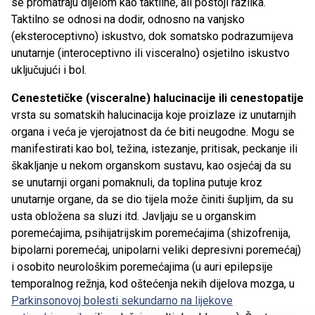
se promatraju dijelom kao taktilne, ali postoji razlika.
Taktilno se odnosi na dodir, odnosno na vanjsko
(eksteroceptivno) iskustvo, dok somatsko podrazumijeva
unutarnje (interoceptivno ili visceralno) osjetilno iskustvo
uključujući i bol.
Cenestetičke (visceralne) halucinacije ili cenestopatije
vrsta su somatskih halucinacija koje proizlaze iz unutarnjih
organa i veća je vjerojatnost da će biti neugodne. Mogu se
manifestirati kao bol, težina, istezanje, pritisak, peckanje ili
škakljanje u nekom organskom sustavu, kao osjećaj da su
se unutarnji organi pomaknuli, da toplina putuje kroz
unutarnje organe, da se dio tijela može činiti šupljim, da su
usta obložena sa sluzi itd. Javljaju se u organskim
poremećajima, psihijatrijskim poremećajima (shizofrenija,
bipolarni poremećaj, unipolarni veliki depresivni poremećaj)
i osobito neurološkim poremećajima (u auri epilepsije
temporalnog režnja, kod oštećenja nekih dijelova mozga, u
Parkinsonovoj bolesti sekundarno na lijekove