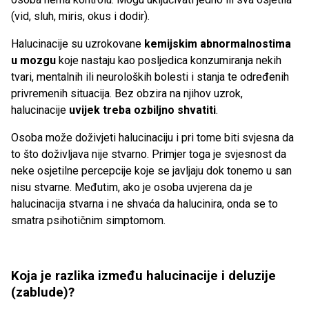
(vid, sluh, miris, okus i dodir).
Halucinacije su uzrokovane
kemijskim abnormalnostima
u mozgu
koje nastaju kao posljedica konzumiranja nekih
tvari, mentalnih ili neuroloških bolesti i stanja te određenih
privremenih situacija. Bez obzira na njihov uzrok,
halucinacije
uvijek treba ozbiljno shvatiti
.
Osoba može doživjeti halucinaciju i pri tome biti svjesna da
to što doživljava nije stvarno. Primjer toga je svjesnost da
neke osjetilne percepcije koje se javljaju dok tonemo u san
nisu stvarne. Međutim, ako je osoba uvjerena da je
halucinacija stvarna i ne shvaća da halucinira, onda se to
smatra psihotičnim simptomom.
Koja je razlika između halucinacije i deluzije
(zablude)?