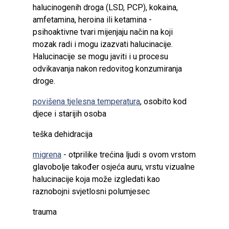
halucinogenih droga (LSD, PCP), kokaina,
amfetamina, heroina ili ketamina -
psihoaktivne tvari mijenjaju način na koji
mozak radi i mogu izazvati halucinacije.
Halucinacije se mogu javiti i u procesu
odvikavanja nakon redovitog konzumiranja
droge.
povišena tjelesna temperatura
, osobito kod
djece i starijih osoba
teška dehidracija
migrena
- otprilike trećina ljudi s ovom vrstom
glavobolje također osjeća auru, vrstu vizualne
halucinacije koja može izgledati kao
raznobojni svjetlosni polumjesec
trauma