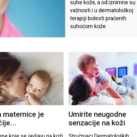
suhe kože, a od iznimne su
zdjelice
važnosti i u dermatološkoj
terapiji bolesti praćenih
suhoćom kože
n maternice je
Umirite neugodne
ije...
senzacije na koži
ene
koje
se
javljaju
na
koži
Stručnjaci
Dermatoloških