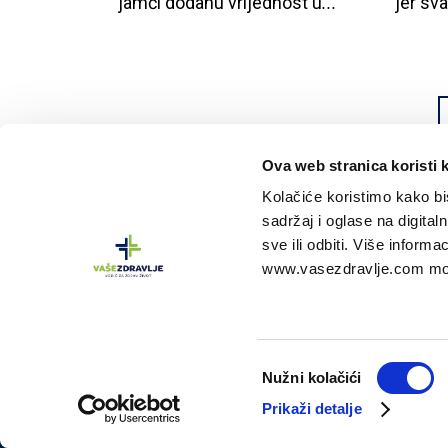
jamči
dodanu
vrijednost
u
...
jer
sva
Ova web stranica koristi 
Kolačiće koristimo kako bis
sadržaj i oglase na digitaln
sve ili odbiti. Više inform
www.vasezdravlje.com mož
Vaše zdravlje
portal je vlasništvo tvrtke
Oktal 
Informacije na portalu nisu zamjena za profesio
O
Nužni kolačići
d
Prikaži detalje
a
Copyright © 2002-2026 Oktal Pharma. Sva prava
b