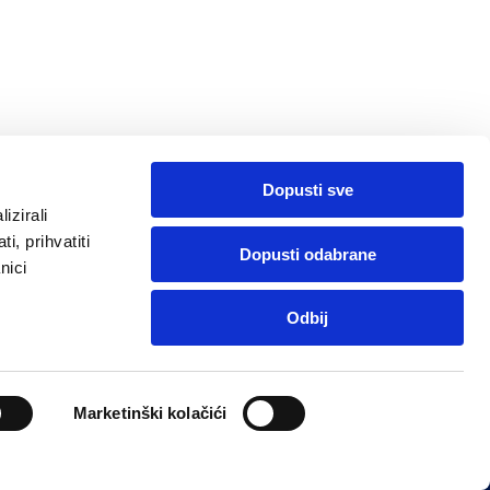
kože
Dopusti sve
izirali
i, prihvatiti
Dopusti odabrane
nici
Program vjernosti
Arhiva izdanja
Pronađite ljekarnu
Odbij
Pratite nas:
Marketinški kolačići
Developed by