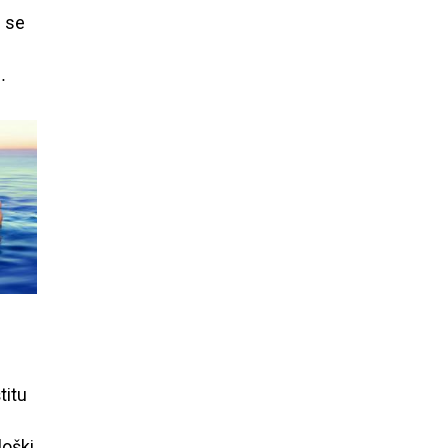
e
se
..
titu
loški