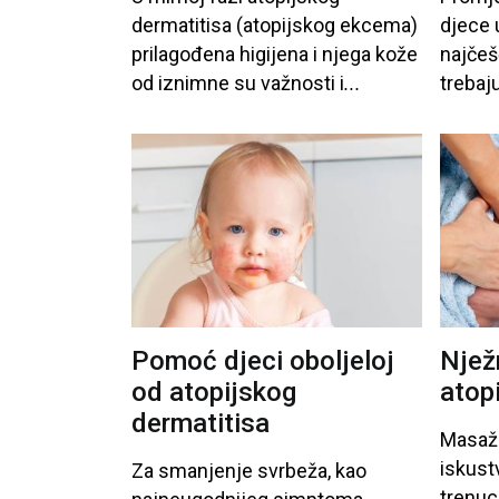
dermatitisa
(atopijskog
ekcema
)
djece
prilagođena
higijena
i
njega
kože
najče
od
iznimne
su
važnosti
i
...
trebaj
Pomoć djeci oboljeloj
Njež
od atopijskog
atop
dermatitisa
Masaž
iskust
Za
smanjenje
svrbeža
, kao
trenuc