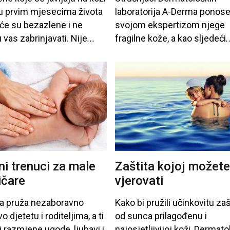
u
prvim
mjesecima
života
laboratorija
A-Derma
ponos
šće
su
bezazlene
i
ne
svojom
ekspertizom
njege
u
vas
zabrinjavati
. Nije
...
fragilne
kože
, a
kao
sljedeći
.
ni trenuci za male
Zaštita kojoj možete
ičare
vjerovati
a
pruža
nezaboravno
Kako
bi
pružili
učinkovitu
zaš
vo
djetetu
i
roditeljima
, a
ti
od
sunca
prilagođenu
i
i
razmjene
ugode
, ljubavi
i
najosjetljivijoj
koži
, Dermato