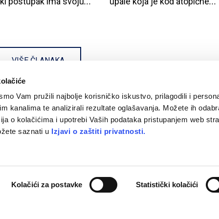
ki
postupak
ima
svoju
...
upale
koja
je
kod
atopične
...
VIŠE ČLANAKA
kolačiće
mo Vam pružili najbolje korisničko iskustvo, prilagodili i personal
im kanalima te analizirali rezultate oglašavanja. Možete ih odabrat
acija o kolačićima i upotrebi Vaših podataka pristupanjem web stra
Impressum
ete saznati u
Izjavi o zaštiti privatnosti.
Pharma d.o.o.
Izjava o zaštiti privatnosti
nalni medicinski savjet.
Uvjeti korištenja
Autorska prava
Kolačići za postavke
Statistički kolačići
 pridržana.