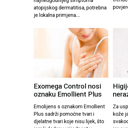
najneugodnijeg
simptoma
povjer
atopijskog
dermatitisa
, potrebna
je
lokalna
primjena
...
Exomega Control nosi
Higij
oznaku Emollient Plus
nera
Emolijens
s
oznakom
Emollient
Za
usp
Plus
sadrži
pomoćne
tvari
i
kože
j
djelatne
tvari
koje
nisu
lijek
, što
svako