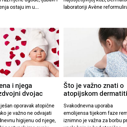
enja
ostaju
im
u
...
laboratoriji
Avène
reformulira
ena i njega
Što je važno znati o
zdvojni dvojac
atopijskom dermatit
ješan
oporavak
atopične
Svakodnevna
uporaba
ako
je
važno
ne
odvajati
emolijensa
tijekom
faze
rem
dnevnu
higijenu
od
njege
,
iznimno
je
važna
za
borbu
pr