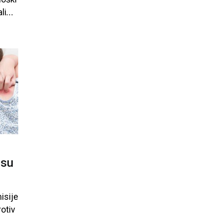
li
...
isu
isije
otiv