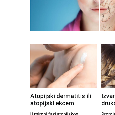
Vidni sustav
Opća medicina
Unutarnje bolesti
Uho - nos - grlo
Zubi i usna šupljina
Živčani i mentalni sustav
Atopijski dermatitis ili
Izva
atopijski ekcem
drukč
U mirnoj
fazi
atopijskog
Promj