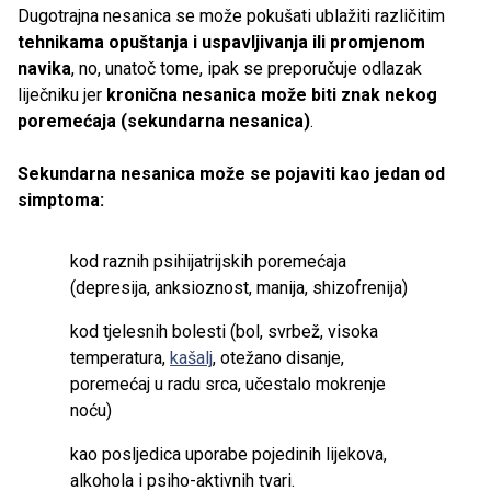
Dugotrajna nesanica se može pokušati ublažiti različitim
tehnikama opuštanja i uspavljivanja ili promjenom
navika
, no, unatoč tome, ipak se preporučuje odlazak
liječniku jer
kronična nesanica može biti znak nekog
poremećaja (sekundarna nesanica)
.
Sekundarna nesanica može se pojaviti kao jedan od
simptoma:
kod raznih psihijatrijskih poremećaja
(depresija, anksioznost, manija, shizofrenija)
kod tjelesnih bolesti (bol, svrbež, visoka
temperatura,
kašalj
, otežano disanje,
poremećaj u radu srca, učestalo mokrenje
noću)
kao posljedica uporabe pojedinih lijekova,
alkohola i psiho-aktivnih tvari.