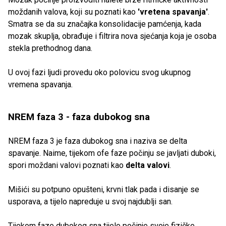
moždanih valova, koji su poznati kao
'vretena spavanja'
.
Smatra se da su značajka konsolidacije pamćenja, kada
mozak skuplja, obrađuje i filtrira nova sjećanja koja je osoba
stekla prethodnog dana.
U ovoj fazi ljudi provedu oko polovicu svog ukupnog
vremena spavanja.
NREM faza 3 - faza dubokog sna
NREM faza 3 je faza dubokog sna i naziva se delta
spavanje. Naime, tijekom ofe faze počinju se javljati duboki,
spori moždani valovi poznati kao
delta valovi
.
Mišići su potpuno opušteni, krvni tlak pada i disanje se
usporava, a tijelo napreduje u svoj najdublji san.
Tijekom faze dubokog sna tijelo počinje svoje fizičke