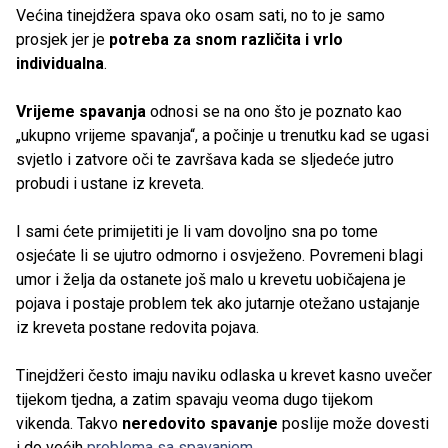
Većina tinejdžera spava oko osam sati, no to je samo
prosjek jer je
potreba za snom različita i vrlo
individualna
.
Vrijeme spavanja
odnosi se na ono što je poznato kao
„ukupno vrijeme spavanja“, a počinje u trenutku kad se ugasi
svjetlo i zatvore oči te završava kada se sljedeće jutro
probudi i ustane iz kreveta.
I sami ćete primijetiti je li vam dovoljno sna po tome
osjećate li se ujutro odmorno i osvježeno. Povremeni blagi
umor i želja da ostanete još malo u krevetu uobičajena je
pojava i postaje problem tek ako jutarnje otežano ustajanje
iz kreveta postane redovita pojava.
Tinejdžeri često imaju naviku odlaska u krevet kasno uvečer
tijekom tjedna, a zatim spavaju veoma dugo tijekom
vikenda. Takvo
neredovito spavanje
poslije može dovesti
i do većih
problema sa spavanjem
.