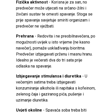
Fizička aktivnost
- Korisna je za san, no
predvečer može utjecati na srčano-žilni i
živčani sustav te omesti spavanje. Stoga se
prije spavanja savjetuje smiriti organizam i
predvečer ne vježbati.
Prehrana
- Redovita i ne preobilnavečera, po
mogućnosti uvijek u isto vrijeme (ne kasno
navečer), pomaže usklađivanju bioritma.
Predvečer izbjegavati prženu i masnu hranu.
Idealno je večerati dva do tri sata prije
odlaska na spavanje.
Izbjegavanje stimulansa i diuretika
- U
večernjim satima treba izbjegavati
konzumiranje alkohola ili napitaka s kofeinom,
zelenog čaja i gaziranog pića, pušenje i
uzimanje diuretika.
Uvjeti okoline
- Spavaća soba treba biti