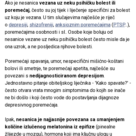
Ako je nesanica
vezana uz neku psihičku bolest ili
poremećaj
, često su joj tijek i liječenje specifični za bolest
uz koju je vezana. U tim slučajevima najčešće je riječ
o
depresiji
,
shizofreniji
,
anksioznim poremećajima
(
PTSP
...),
poremećajima osobnosti i sl.. Osobe koje boluju od
nesanice vezane uz neku psihičku bolest često misle da je
ona uzrok, a ne posljedica njihove bolesti.
Poremećaji spavanja, umor, nespecifični mišićno-koštani
bolovi ili smetnje, te poremećaji apetita, najčešće su
povezani s
nedijagnosticiranom depresijom
.
Jednostavno pitanje obiteljskog liječnika - 'Kako spavate?' -
često otvara vrata mnogim simptomima do kojih se inače
ne bi došlo i koji često vode do postavljanja dijagnoze
depresivnog poremećaja.
Ipak,
nesanica je najjasnije povezana sa smanjenjem
količine izlučenog melatonina iz epifize
(pinealne
žlijezde u mozgu), hormona koji ima ključnu ulogu u