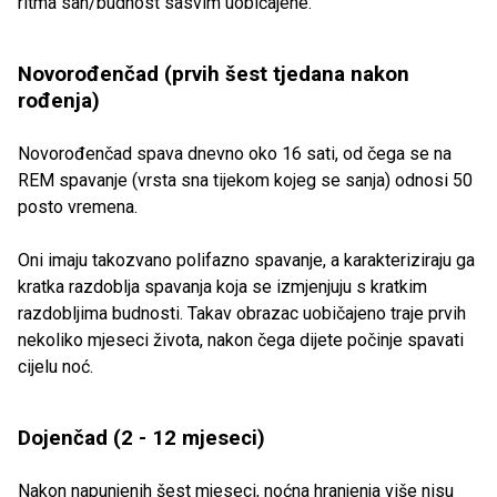
ritma san/budnost sasvim uobičajene.
Novorođenčad (prvih šest tjedana nakon
rođenja)
Novorođenčad
spava dnevno oko 16 sati, od čega se na
REM spavanje (vrsta sna tijekom kojeg se sanja) odnosi 50
posto vremena.
Oni imaju takozvano polifazno spavanje, a karakteriziraju ga
kratka razdoblja spavanja koja se izmjenjuju s kratkim
razdobljima budnosti. Takav obrazac uobičajeno traje prvih
nekoliko mjeseci života, nakon čega dijete počinje spavati
cijelu noć.
Dojenčad (2 - 12 mjeseci)
Nakon napunjenih šest mjeseci, noćna hranjenja više nisu