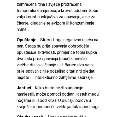
zamračena, tiha i svježe prozračena,
temperatura umjerena, a krevet udoban. Sobu
valja koristiti isključivo za spavanje, a ne za
čitanje, gledanje televizora ili konzumiranje
hrane...
Opuštanje
- Stres i briga negativno utječu na
san. Stoga su prije spavanja dobrodošle
opuštajuće aktivnosti, primjerice topla kupka
dva sata prije spavanja (opušta mišića),
vježbe disanja, čitanje i sl. Barem dva sata
prije spavanja nije poželjno čitati niti gledati
napete ili intelektualno zahtjevne sadržaje.
Jastuci
- Kako biste se što udobnije
namjestili, može pomoći dodatni jastuk među
nogama ili ispod križa. U slučaju bolova u
kralježnici, pomoći će veliki jastuk ispod nogu.