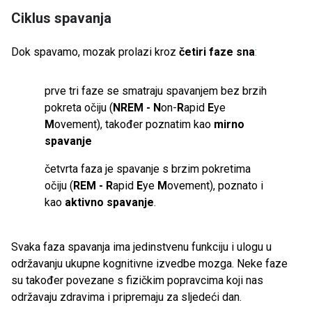
Ciklus spavanja
Dok spavamo, mozak prolazi kroz
četiri faze sna
:
prve tri faze se smatraju spavanjem bez brzih
pokreta očiju (
NREM - N
on-
R
apid
E
ye
M
ovement), također poznatim kao
mirno
spavanje
četvrta faza je spavanje s brzim pokretima
očiju (
REM - R
apid
E
ye
M
ovement), poznato i
kao
aktivno spavanje
.
Svaka faza spavanja ima jedinstvenu funkciju i ulogu u
održavanju ukupne kognitivne izvedbe mozga. Neke faze
su također povezane s fizičkim popravcima koji nas
održavaju zdravima i pripremaju za sljedeći dan.