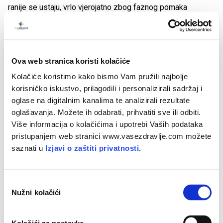
ranije se ustaju, vrlo vjerojatno zbog faznog pomaka
cirkadijalnog sata koji je usko vezan uz
melatonin
(proizvod
žlijezde u mozgu koja se zove epifiza).
Čak i kad nemaju obveza tijekom jutra, starije osobe često
Ova web stranica koristi kolačiće
se nastavljaju ustajati rano i na taj način se depriviraju snom,
Kolačiće koristimo kako bismo Vam pružili najbolje
zbog čega su često pospani i moraju spavati tijekom dana.
korisničko iskustvo, prilagodili i personalizirali sadržaj i
oglase na digitalnim kanalima te analizirali rezultate
Što je nesanica ili insomnija?
oglašavanja. Možete ih odabrati, prihvatiti sve ili odbiti.
Više informacija o kolačićima i upotrebi Vaših podataka
Nesanica ili insomnija se može definirati kao
nedovoljno ili
pristupanjem web stranici www.vasezdravlje.com možete
nekvalitetno spavanje
, što razlikujemo od zdravog
saznati u
Izjavi o zaštiti privatnosti.
kratkog spavanja prema
postojanju dnevnih posljedica
,
kao što su iritabilnost, umor, otežano socijalno i radno
O
funkcioniranje.
Nužni kolačići
d
a
Nesanica je
vrlo čest poremećaj spavanja
koji se javlja u
b
30 do 45 posto odraslih osoba,
češće u žena
nego u