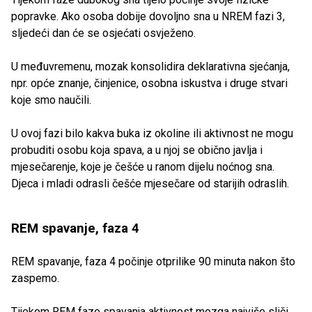
popravke. Ako osoba dobije dovoljno sna u NREM fazi 3,
sljedeći dan će se osjećati osvježeno.
U međuvremenu, mozak konsolidira deklarativna sjećanja,
npr. opće znanje, činjenice, osobna iskustva i druge stvari
koje smo naučili.
U ovoj fazi bilo kakva buka iz okoline ili aktivnost ne mogu
probuditi osobu koja spava, a u njoj se obično javlja i
mjesečarenje, koje je češće u ranom dijelu noćnog sna.
Djeca i mladi odrasli češće mjesečare od starijih odraslih.
REM spavanje, faza 4
REM spavanje, faza 4 počinje otprilike 90 minuta nakon što
zaspemo.
Tijekom REM faze spavanja aktivnost mozga najviše sliči