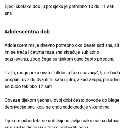
Djeci školske dobi u prosjeku je potrebno 10 do 11 sati
sna.
Adolescentna dob
Adolescentima
je dnevno potrebno oko deset sati sna, ali
im se treća i četvrta faza sna skraćuje sukladno
sazrijevanju, zbog čega su tijekom dana često pospani.
Uz to, mogu pokazivati i 'otklon u fazi spavanja', tj. ne budu
pospani sve do dva ili tri sata ujutro, a kad zaspu, prirodno
se bude tek oko 12 sati.
Obveze tijekom tjedna u ovoj dobi često dovode do blage
deprivacije sna, koja se onda nadoknađuje vikendima.
Tijekom puberteta se uobičajeno javlja maksimalna dubina
sna, kad je djecu jako teško probuditi noću.