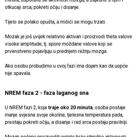
otkucaji srca, pokreti očiju i disanje.
Tijelo se polako opušta, a mišići se mogu trzati.
Mozak je još uvijek relativno aktivan i proizvodi theta valove
visoke amplitude, tj. spore moždane valove koji se
prvenstveno pojavljuju u prednjem režnju mozga.
Ako osobu probudimo u ovoj fazi ima dojam kao da uopće
nije spavala.
NREM faza 2 - faza laganog sna
U NREM fazi 2, koja
traje oko 20 minuta
, osoba postaje
manje svjesna svoje okoline, tjelesna temperatura pada,
prestaju pokreti očiju, a disanje i rad srca postaju pravilniji.
Mozak počinje proizvoditi nalete brze ritmičke aktivnosti