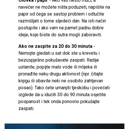
Olovka i papir
- Ako vas nešto muči, a
navečer ne možete ništa poduzeti, napišite na
papir od čega se sastoji problem i odlučite
razmišljati o tome sljedeći dan. Na isti način
postupite i ako vam na pamet padnu dobre
ideje, koje biste do sutra mogli zaboraviti.
Ako ne zaspite za 20 do 30 minuta
-
Nemojte gledati u sat dok ste u krevetu i
bezuspješno pokušavate zaspati. Radije
ustanite, popijte malo vode ili mlijeka ili
pronađite neku drugu aktivnost (npr. čitajte
knjigu ili obavite neki ne osobito zahtjevan
posao). Tako ćete umanjiti tjeskobu i povećati
izglede da u idućih 30 do 90 minuta osjetite
pospanost i tek onda ponovno pokušajte
zaspati.