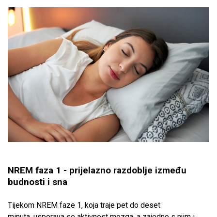
NREM faza 1 - prijelazno razdoblje između
budnosti i sna
Tijekom NREM faze 1, koja traje pet do deset
minuta, usporava se aktivnost mozga, a zajedno s njim i