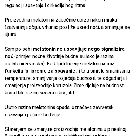
regulaciji spavanja i cirkadijalnog ritma.
Proizvodnja melatonina započinje ubrzo nakon mraka
(zatvaranja očiju), vrhunac postiže usred noći, a smanjuje se
ujutro.
Sam po sebi
melatonin ne uspavljuje nego signalizira
noć
(primjer: noćne životinje budne su iako je razina
melatonina visoka). Kod ljudi lučenje melatonina
ima
funkciju 'pripreme za spavanje'
, i to u smislu smanjivanja
temperature, smanjivanja osjećaja budnosti, te odgađanja i
smanjenja proizvodnje kortizola, čime djeluje na budnost,
krvni tlak, razinu šećera u krvi, itd.
Ujutro razina melatonina opada, označava završetak
spavanja i počinje buđenje.
Starenjem se smanjuje proizvodnja melatonina u pinealnoj