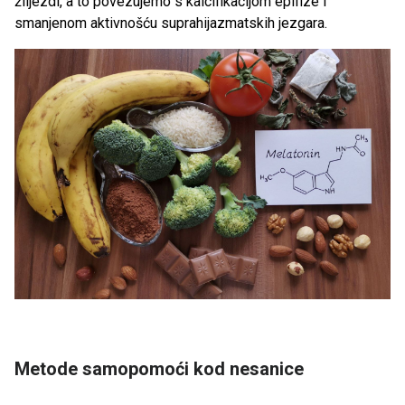
žlijezdi, a to povezujemo s kalcifikacijom epifize i
smanjenom aktivnošću suprahijazmatskih jezgara.
Metode samopomoći kod nesanice