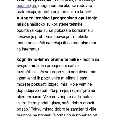
opuštanjem
mogu pomoći ako se redovito
prakticiraju, osobito prije odlaska u krevet.
Autogeni trening i progresivno opuštanje
mišića
naširoko su korištene tehnike
opuštanja koje su se pokazale korisnima u
rješavanju problema spavanja. Te tehnike
mogu se naučiti na tečaju ili samostalno (npr.
na internetu).
kognitivno-bihevioralne tehnike
- radom na
svojim mislima i promjenom načina
razmišljanja uči se prepoznati negativne misli
i zamijeniti ih pozitivnim mislima. I sami
možete pokušati izbjeći misli koje vam ne
dopuštaju zaspati. Na primjer, razmišljate na
sljedeći način: "Ako ne zaspim sada, sutra
ujutro će mi padati glava, neću dobro obaviti
posao.” Takvu misao dobro je zamijeniti više
realnom, na primjer: “Normalno je ponekad biti