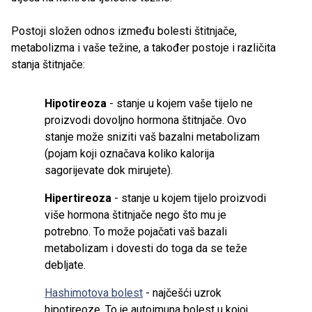
Postoji složen odnos između bolesti štitnjače,
metabolizma i vaše težine, a također postoje i različita
stanja štitnjače:
Hipotireoza
- stanje u kojem vaše tijelo ne
proizvodi dovoljno hormona štitnjače. Ovo
stanje može sniziti vaš bazalni metabolizam
(pojam koji označava koliko kalorija
sagorijevate dok mirujete).
Hipertireoza
- stanje u kojem tijelo proizvodi
više hormona štitnjače nego što mu je
potrebno. To može pojačati vaš bazali
metabolizam i dovesti do toga da se teže
debljate.
Hashimotova bolest
- najčešći uzrok
hipotireoze. To je autoimuna bolest u kojoj