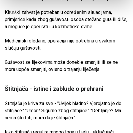
Kirurški zahvat je potreban u određenim situacijama,
primjerice kada zbog gušavosti osoba otežano guta ili diše,
a moguće je operirati i u kozmetičke svrhe.
Medicinski gledano, operacija nije potrebna u svakom
slučaju gušavosti.
Gušavost se lijekovima može donekle smanjiti ili se ne
mora uopće smanjiti, ovisno o trajanju liječenja.
Štitnjača - istine i zablude o prehrani
Štitnjača je kriva za sve - "Uvijek hladno? Vjerojatno je do
štitnjače." "Umor? Sigurno zbog štitnjače." "Debljanje? Ma
nema što biti, mora da je štitnjača."
Iako štitnjača regulira mnogo toga u tijelu - uključujući