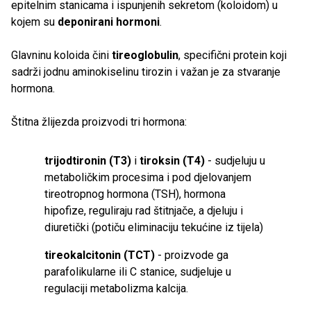
epitelnim stanicama i ispunjenih sekretom (koloidom) u
kojem su
deponirani hormoni
.
Glavninu koloida čini
tireoglobulin
, specifični protein koji
sadrži jodnu aminokiselinu tirozin i važan je za stvaranje
hormona.
Štitna žlijezda proizvodi tri hormona:
trijodtironin (T3)
i
tiroksin (T4)
- sudjeluju u
metaboličkim procesima i pod djelovanjem
tireotropnog hormona (TSH), hormona
hipofize, reguliraju rad štitnjače, a djeluju i
diuretički (potiču eliminaciju tekućine iz tijela)
tireokalcitonin (TCT)
- proizvode ga
parafolikularne ili C stanice, sudjeluje u
regulaciji metabolizma kalcija.