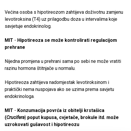
Većina osoba s hipotireozom zahtijeva doživotnu zamjenu
levotiroksina (T4) uz prilagodbu doza u intervalima koje
savjetuje endokrinolog.
MIT
-
Hipotireoza se može kontrolirati regulacijom
prehrane
Nijedna promjena u prehrani sama po sebi ne može vratiti
razinu hormona štitnjače u normalu.
Hipotireoza zahtijeva nadomjestak levotiroksinom i
praktički nema nuspojava ako se uzima prema savjetu
endokrinologa.
MIT
-
Konzumacija povrća iz obitelji krstašica
(
Crucifera
)
poput kupusa, cvjetače, brokule itd. može
uzrokovati gušavost i hipotireozu