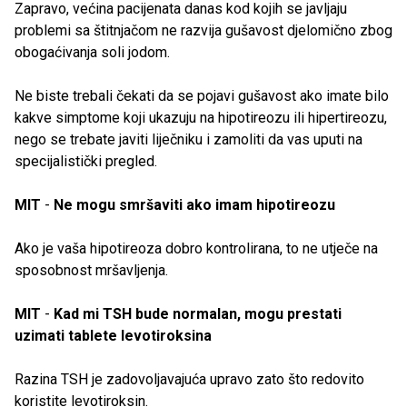
Zapravo, većina pacijenata danas kod kojih se javljaju
problemi sa štitnjačom ne razvija gušavost djelomično zbog
obogaćivanja soli jodom.
Ne biste trebali čekati da se pojavi gušavost ako imate bilo
kakve simptome koji ukazuju na hipotireozu ili hipertireozu,
nego se trebate javiti liječniku i zamoliti da vas uputi na
specijalistički pregled.
MIT
-
Ne mogu smršaviti ako imam hipotireozu
Ako je vaša hipotireoza dobro kontrolirana, to ne utječe na
sposobnost mršavljenja.
MIT
-
Kad mi TSH bude normalan, mogu prestati
uzimati tablete levotiroksina
Razina TSH je zadovoljavajuća upravo zato što redovito
koristite levotiroksin.