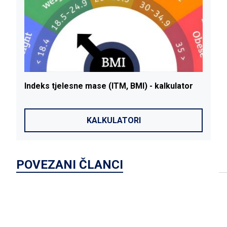
Indeks
tjelesne
mase
(ITM, BMI) - kalkulator
Id
KALKULATORI
POVEZANI ČLANCI