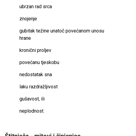
ubrzan rad srca
znojenje
gubitak težine unatoč povećanom unosu
hrane
kronični proljev
povećanu tjeskobu
nedostatak sna
laku razdražljivost
gušavost, ili
neplodnost.
Štitnjača - mitovi i činjenice