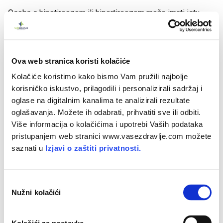
Osoba s hipotireozom ili hipertireozom može imati istu
prehranu kao i svaka druga osoba.
Kuhana varijanta ovog povrća nema utjecaja na štitnjaču.
Ova web stranica koristi kolačiće
Kada se uzima umjereno, čak i sirova varijanta ovog povrća
Kolačiće koristimo kako bismo Vam pružili najbolje
ne bi izazvala probleme sa štitnjačom.
korisničko iskustvo, prilagodili i personalizirali sadržaj i
oglase na digitalnim kanalima te analizirali rezultate
MIT
-
Kvržica ili čvor u štitnjači znači rak
oglašavanja. Možete ih odabrati, prihvatiti sve ili odbiti.
Više informacija o kolačićima i upotrebi Vaših podataka
Većina čvorova štitnjače je benigna, a u prosjeku se samo
pristupanjem web stranici www.vasezdravlje.com možete
pet posto čvorova pokazalo malignim.
saznati u
Izjavi o zaštiti privatnosti.
Endokrinolog vam može savjetovati ultrazvučni pregled
čvorova štitnjače, a ako je potrebno, može savjetovati i
O
biopsiju određenog čvora radi uvida u proces.
Nužni kolačići
d
a
b