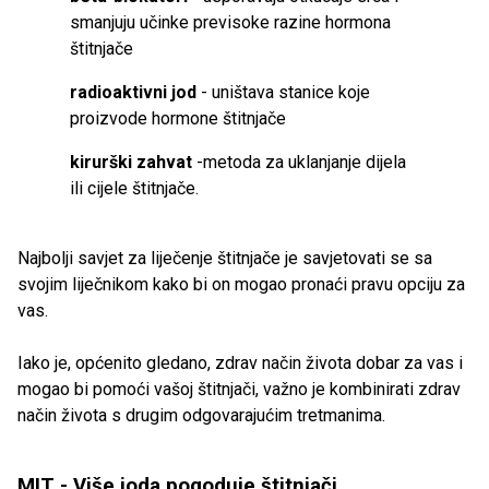
smanjuju učinke previsoke razine hormona
štitnjače
radioaktivni jod
- uništava stanice koje
proizvode hormone štitnjače
kirurški zahvat
-metoda za uklanjanje dijela
ili cijele štitnjače.
Najbolji savjet za liječenje štitnjače je savjetovati se sa
svojim liječnikom kako bi on mogao pronaći pravu opciju za
vas.
Iako je, općenito gledano, zdrav način života dobar za vas i
mogao bi pomoći vašoj štitnjači, važno je kombinirati zdrav
način života s drugim odgovarajućim tretmanima.
MIT - Više joda pogoduje štitnjači