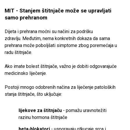
MIT - Stanjem štitnjače može se upravljati
samo prehranom
Dijeta i prehrana moćni su načini za podršku
zdravlju. Međutim, nema konkretnih dokaza da sama
prehrana može poboljšati simptome zbog poremećaja u
radu štitnjače.
Ako imate bolest štitnjače, važno je dobiti odgovarajuće
medicinsko liječenje.
Postoji mnogo odobrenih načina za liječenje patoloških
stanja štitnjače, što uključuje:
lijekove za štitnjaču
- pomažu uravnotežiti
razinu hormona štitnjače
beta-blokatori
- usporavaju otkucaje srca i