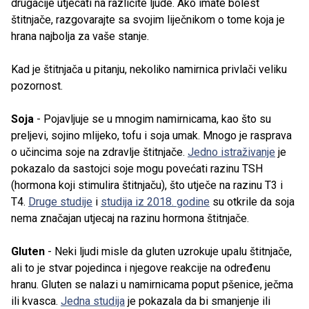
drugačije utjecati na različite ljude. Ako imate bolest
štitnjače, razgovarajte sa svojim liječnikom o tome koja je
hrana najbolja za vaše stanje.
Kad je štitnjača u pitanju, nekoliko namirnica privlači veliku
pozornost.
Soja
- Pojavljuje se u mnogim namirnicama, kao što su
preljevi, sojino mlijeko, tofu i soja umak. Mnogo je rasprava
o učincima soje na zdravlje štitnjače.
Jedno istraživanje
je
pokazalo da sastojci soje mogu povećati razinu TSH
(hormona koji stimulira štitnjaču), što utječe na razinu T3 i
T4.
Druge studije
i
studija iz 2018. godine
su otkrile da soja
nema značajan utjecaj na razinu hormona štitnjače.
Gluten
- Neki ljudi misle da gluten uzrokuje upalu štitnjače,
ali to je stvar pojedinca i njegove reakcije na određenu
hranu. Gluten se nalazi u namirnicama poput pšenice, ječma
ili kvasca.
Jedna studija
je pokazala da bi smanjenje ili