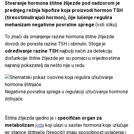
Stvaranje hormona štitne žlijezde pod nadzorom je
prednjeg režnja hipofize koja proizvodi hormon TSH
(tireostimulirajući hormon), čije lučenje regulira
mehanizam negativne povratne sprege
(vidi sliku).
To znači da smanjenje razine hormona štitne žlijezde
dovodi do porasta razine TSH i obrnuto. Stoga je
određivanje razine TSH
najbolji način za detekciju
disfunkcije štitne žlijezde jer su pomaci u vrijednostima
najraniji pokazatelj da nešto nije u redu.
Negativna povratna sprega u regulaciji izlučivanja hormona
štitnjače.
Štitna žlijezda ujedno je i
specifičan organ za
metabolizam
joda
koji ulazi u sastav hormona koje izlučuje
jer stanice štitnjače (tireociti) imaju sposobnost uvlačenja i