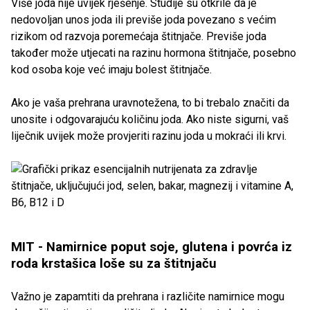
Više joda nije uvijek rješenje. Studije su otkrile da je
nedovoljan unos joda ili previše joda povezano s većim
rizikom od razvoja poremećaja štitnjače. Previše joda
također može utjecati na razinu hormona štitnjače, posebno
kod osoba koje već imaju bolest štitnjače.
Ako je vaša prehrana uravnotežena, to bi trebalo značiti da
unosite i odgovarajuću količinu joda. Ako niste sigurni, vaš
liječnik uvijek može provjeriti razinu joda u mokraći ili krvi.
MIT - Namirnice poput soje, glutena i povrća iz
roda krstašica loše su za štitnjaču
Važno je zapamtiti da prehrana i različite namirnice mogu