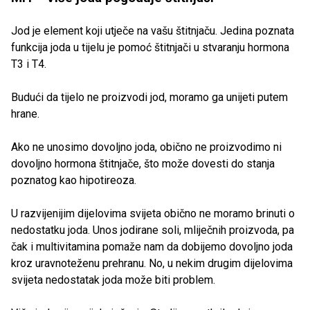
Jod je element koji utječe na vašu štitnjaču. Jedina poznata
funkcija joda u tijelu je pomoć štitnjači u stvaranju hormona
T3 i T4.
Budući da tijelo ne proizvodi jod, moramo ga unijeti putem
hrane.
Ako ne unosimo dovoljno joda, obično ne proizvodimo ni
dovoljno hormona štitnjače, što može dovesti do stanja
poznatog kao hipotireoza.
U razvijenijim dijelovima svijeta obično ne moramo brinuti o
nedostatku joda. Unos jodirane soli, mliječnih proizvoda, pa
čak i multivitamina pomaže nam da dobijemo dovoljno joda
kroz uravnoteženu prehranu. No, u nekim drugim dijelovima
svijeta nedostatak joda može biti problem.