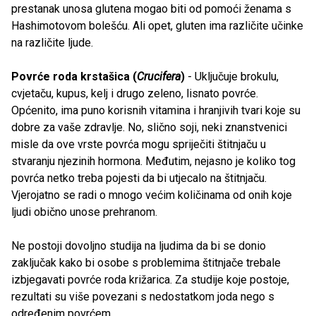
prestanak unosa glutena mogao biti od pomoći ženama s
Hashimotovom bolešću. Ali opet, gluten ima različite učinke
na različite ljude.
Povrće roda krstašica (
Crucifera
)
- Uključuje brokulu,
cvjetaču, kupus, kelj i drugo zeleno, lisnato povrće.
Općenito, ima puno korisnih vitamina i hranjivih tvari koje su
dobre za vaše zdravlje. No, slično soji, neki znanstvenici
misle da ove vrste povrća mogu spriječiti štitnjaču u
stvaranju njezinih hormona. Međutim, nejasno je koliko tog
povrća netko treba pojesti da bi utjecalo na štitnjaču.
Vjerojatno se radi o mnogo većim količinama od onih koje
ljudi obično unose prehranom.
Ne postoji dovoljno studija na ljudima da bi se donio
zaključak kako bi osobe s problemima štitnjače trebale
izbjegavati povrće roda križarica. Za studije koje postoje,
rezultati su više povezani s nedostatkom joda nego s
određenim povrćem.