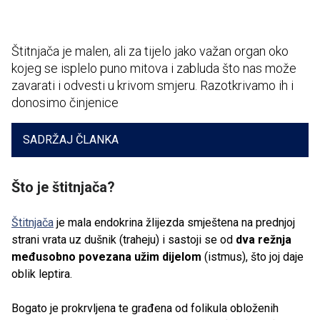
Štitnjača je malen, ali za tijelo jako važan organ oko
kojeg se isplelo puno mitova i zabluda što nas može
zavarati i odvesti u krivom smjeru. Razotkrivamo ih i
donosimo činjenice
SADRŽAJ ČLANKA
Što je štitnjača?
Štitnjača
je mala endokrina žlijezda smještena na prednjoj
strani vrata uz dušnik (traheju) i sastoji se od
dva režnja
međusobno povezana užim dijelom
(istmus), što joj daje
oblik leptira.
Bogato je prokrvljena te građena od folikula obloženih