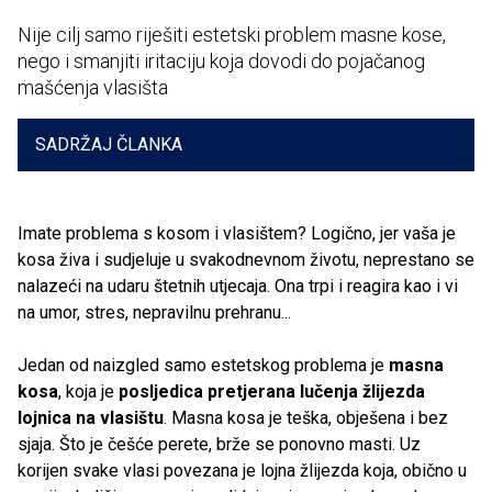
Nije cilj samo riješiti estetski problem masne kose,
nego i smanjiti iritaciju koja dovodi do pojačanog
mašćenja vlasišta
SADRŽAJ ČLANKA
Imate problema s kosom i vlasištem? Logično, jer vaša je
kosa živa i sudjeluje u svakodnevnom životu, neprestano se
nalazeći na udaru štetnih utjecaja. Ona trpi i reagira kao i vi
na umor, stres, nepravilnu prehranu...
Jedan od naizgled samo estetskog problema je
masna
kosa
, koja je
posljedica pretjerana lučenja žlijezda
lojnica na vlasištu
. Masna kosa je teška, obješena i bez
sjaja. Što je češće perete, brže se ponovno masti. Uz
korijen svake vlasi povezana je lojna žlijezda koja, obično u