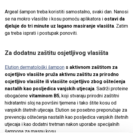
Argeal šampon treba koristiti samostalno, svaki dan. Nanosi
se na mokro vlasište i kosu pomoću aplikatora i
ostavi da
djeluje do tri minute uz lagano masiranje vlasišta
. Zatim
ga treba isprati i postupak ponoviti.
Za dodatnu zaštitu osjetljivog vlasišta
Elution dermatološki šampon
s aktivnom zaštitom za
osjetljivo vlasište pruža aktivnu zaštitu za prirodno
osjetljivo vlasište ili vlasište osjetljivo zbog oštećenja
nastalih kao posljedica vanjskih utjecaja
. Sadrži proteine
obogaćene
vitaminom B5
, koji stvaraju prirodni zaštitni
hidratantni sloj na površini tjemena i tako štite kosu od
vanjskih štetnih utjecaja. Elution se posebno preporučuje za
prevenciju oštećenja nastalih kao posljedica vanjskih štetnih
utjecaja i kao dodatni tretman nakon uporabe specijalnih
šampona za masnu kosu.