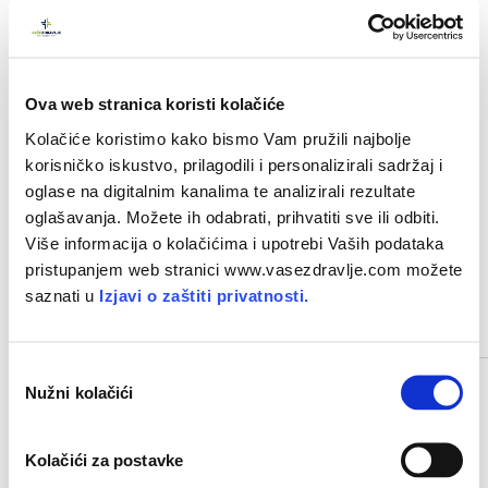
Za bolji kozmetološki učinak i očuvanje sjaja i kvalitete vaše
kose,
kombinirajte ga s Argeal šamponom
.
Ova web stranica koristi kolačiće
Datum objave članka:
1. 6. 2020.
Kolačiće koristimo kako bismo Vam pružili najbolje
PROMO
korisničko iskustvo, prilagodili i personalizirali sadržaj i
oglase na digitalnim kanalima te analizirali rezultate
oglašavanja. Možete ih odabrati, prihvatiti sve ili odbiti.
PODIJELITE NA MREŽI
Više informacija o kolačićima i upotrebi Vaših podataka
pristupanjem web stranici www.vasezdravlje.com možete
saznati u
Izjavi o zaštiti privatnosti.
POVEZANI ČLANCI
O
Nužni kolačići
d
a
b
Kolačići za postavke
i