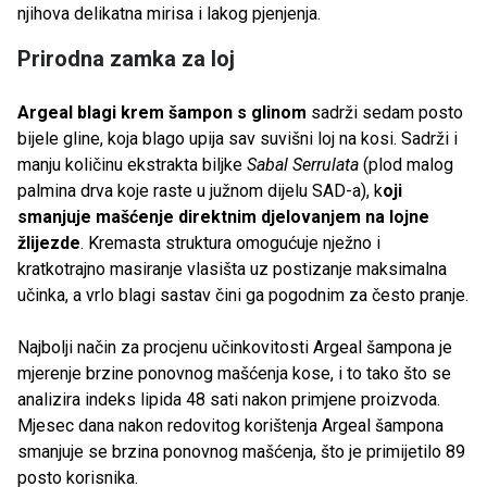
njihova delikatna mirisa i lakog pjenjenja.
Prirodna zamka za loj
Argeal blagi krem šampon s glinom
sadrži sedam posto
bijele gline, koja blago upija sav suvišni loj na kosi. Sadrži i
manju količinu ekstrakta biljke
Sabal Serrulata
(plod malog
palmina drva koje raste u južnom dijelu SAD-a), k
oji
smanjuje mašćenje direktnim djelovanjem na lojne
žlijezde
. Kremasta struktura omogućuje nježno i
kratkotrajno masiranje vlasišta uz postizanje maksimalna
učinka, a vrlo blagi sastav čini ga pogodnim za često pranje.
Najbolji način za procjenu učinkovitosti Argeal šampona je
mjerenje brzine ponovnog mašćenja kose, i to tako što se
analizira indeks lipida 48 sati nakon primjene proizvoda.
Mjesec dana nakon redovitog korištenja Argeal šampona
smanjuje se brzina ponovnog mašćenja, što je primijetilo 89
posto korisnika.