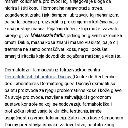
manjim količinama, proizvodi loj, a njegova je uloga da
hidrira i štiti kosu. Hormonalna neravnoteža, stres,
zagađenost zraka i jaki šamponi ubrzavaju taj mehanizam,
pa se loj počinje proizvoditi u prekomjernim količinama, a
kosa postaje masna. Pojačano lučenje loja može izazvati i
širenje gljive
Malassezia furfur
, jednog od glavnih uzročnika
prhuti. Dakle, masna kosa znači i masno vlasište, pa je cilj
tretmana ne samo odmašćivati kosu, nego i pokušati
smanjiti iritaciju koja dovodi do pojačana mašćenja vlasišta.
Dermatolozi i farmaceuti iz Istraživačkog centra
Dermatoloških laboratorija Ducray
(Centre de Recherche
des Laboratoires Dermatologiques Ducray) osmislili su
paletu proizvoda za njegu problematične kose i kože glave.
Za svoje proizvode, razvijene zahvaljujući rigoroznom
sustavu kontrole na koji se nadovezuju farmakološka i
biofizička istraživanja te klinička testiranja, jamče
uspješnost i izvrsnu toleranciju. Zato njega kose šamponom
Ducray predstavlja istinsko zadovoljstvo, osobito zbog