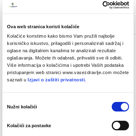
Ova web stranica koristi kolačiće
POVEZANI ČLANCI
Kolačiće koristimo kako bismo Vam pružili najbolje
korisničko iskustvo, prilagodili i personalizirali sadržaj i
oglase na digitalnim kanalima te analizirali rezultate
oglašavanja. Možete ih odabrati, prihvatiti sve ili odbiti.
Više informacija o kolačićima i upotrebi Vaših podataka
pristupanjem web stranici www.vasezdravlje.com možete
saznati u
Izjavi o zaštiti privatnosti.
O
Nužni kolačići
d
a
b
Kolačići za postavke
i
Kako
ublažiti
simptome
menopauze