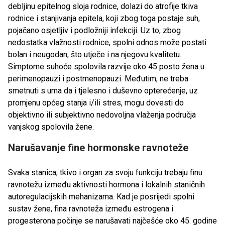
debljinu epitelnog sloja rodnice, dolazi do atrofije tkiva
rodnice i stanjivanja epitela, koji zbog toga postaje suh,
pojačano osjetljiv i podložniji infekciji. Uz to, zbog
nedostatka vlažnosti rodnice, spolni odnos može postati
bolan i neugodan, što utječe i na njegovu kvalitetu.
Simptome suhoće spolovila razvije oko 45 posto žena u
perimenopauzi i postmenopauzi. Međutim, ne treba
smetnuti s uma da i tjelesno i duševno opterećenje, uz
promjenu općeg stanja i/ili stres, mogu dovesti do
objektivno ili subjektivno nedovoljna vlaženja područja
vanjskog spolovila žene.
Narušavanje fine hormonske ravnoteže
Svaka stanica, tkivo i organ za svoju funkciju trebaju finu
ravnotežu između aktivnosti hormona i lokalnih staničnih
autoregulacijskih mehanizama. Kad je posrijedi spolni
sustav žene, fina ravnoteža između estrogena i
progesterona počinje se narušavati najčešće oko 45. godine