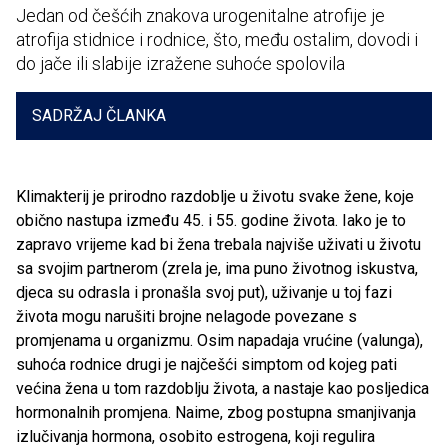
Jedan od češćih znakova urogenitalne atrofije je
atrofija stidnice i rodnice, što, među ostalim, dovodi i
do jače ili slabije izražene suhoće spolovila
SADRŽAJ ČLANKA
Klimakterij je prirodno razdoblje u životu svake žene, koje
obično nastupa između 45. i 55. godine života. Iako je to
zapravo vrijeme kad bi žena trebala najviše uživati u životu
sa svojim partnerom (zrela je, ima puno životnog iskustva,
djeca su odrasla i pronašla svoj put), uživanje u toj fazi
života mogu narušiti brojne nelagode povezane s
promjenama u organizmu. Osim napadaja vrućine (valunga),
suhoća rodnice drugi je najčešći simptom od kojeg pati
većina žena u tom razdoblju života, a nastaje kao posljedica
hormonalnih promjena. Naime, zbog postupna smanjivanja
izlučivanja hormona, osobito estrogena, koji regulira