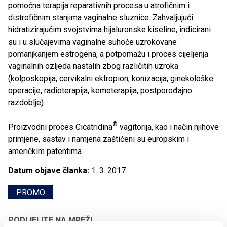
pomoćna terapija reparativnih procesa u atrofičnim i
distrofičnim stanjima vaginalne sluznice. Zahvaljujući
hidratizirajućim svojstvima hijaluronske kiseline, indicirani
su i u slučajevima vaginalne suhoće uzrokovane
pomanjkanjem estrogena, a potpomažu i proces cijeljenja
vaginalnih ozljeda nastalih zbog različitih uzroka
(kolposkopija, cervikalni ektropion, konizacija, ginekološke
operacije, radioterapija, kemoterapija, postporođajno
razdoblje).
®
Proizvodni proces Cicatridina
vagitorija, kao i način njihove
primjene, sastav i namjena zaštićeni su europskim i
američkim patentima.
Datum objave članka:
1. 3. 2017.
PROMO
PODIJELITE NA MREŽI