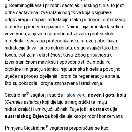
glikoaminoglikana i prirodni sastojak ljudskog tijela, to jest
bitna sastavnica izvanstaničnog tkiva koja osigurava
odgovarajući stupanj hidratacije i tako pridonosi optimizaciji
biološkog procesa reparacije. Naime, hijaluronska kiselina
veže vodu, a njezina sposobnost vezanja proteinskih
molekula i stvaranja proteoglikanske mreže poboljšava
hidrataciju tkiva i unos nutrijenata, osiguravajući tako bolji
tonus, trofizam i elastičnost tkiva. Zbog prisutnosti u
izvanstaničnom matriksu i sposobnosti da modulira
citokine i migraciju stanica, hijaluronska kiselina povoljno
utječe na proces cijeljenja i promiče regeneraciju epitela,
što su pokazala i brojna znanstvena istraživanja.
®
Cicatridina
vagitoriji sadrže i
aloe veru
, neven i gotu kolu
(
Centella asiatica
) koji djeluju sinergistički te imaju
hidratizirajući i umirujući učinak. Tu je još i
ekstrakt ulja
australskog čajevca
koji djeluje kao prirodni konzervans.
®
Primjena Cicatridina
vagitorija preporučuje se kao