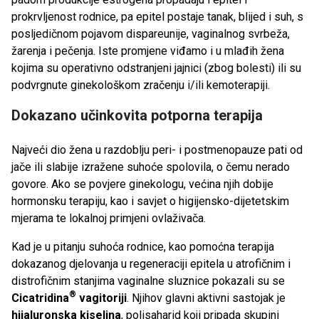
prokrvljenost rodnice, pa epitel postaje tanak, blijed i suh, s
posljedičnom pojavom dispareunije, vaginalnog svrbeža,
žarenja i pečenja. Iste promjene viđamo i u mlađih žena
kojima su operativno odstranjeni jajnici (zbog bolesti) ili su
podvrgnute ginekološkom zračenju i/ili kemoterapiji.
Dokazano učinkovita potporna terapija
Najveći dio žena u razdoblju peri- i postmenopauze pati od
jače ili slabije izražene suhoće spolovila, o čemu nerado
govore. Ako se povjere ginekologu, većina njih dobije
hormonsku terapiju, kao i savjet o higijensko-dijetetskim
mjerama te lokalnoj primjeni ovlaživača.
Kad je u pitanju suhoća rodnice, kao pomoćna terapija
dokazanog djelovanja u regeneraciji epitela u atrofičnim i
distrofičnim stanjima vaginalne sluznice pokazali su se
®
Cicatridina
vagitoriji
. Njihov glavni aktivni sastojak je
hijaluronska kiselina
, polisaharid koji pripada skupini