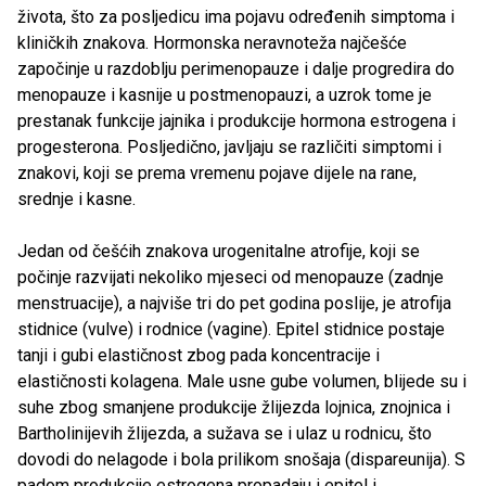
života, što za posljedicu ima pojavu određenih simptoma i
kliničkih znakova. Hormonska neravnoteža najčešće
započinje u razdoblju perimenopauze i dalje progredira do
menopauze i kasnije u postmenopauzi, a uzrok tome je
prestanak funkcije jajnika i produkcije hormona estrogena i
progesterona. Posljedično, javljaju se različiti simptomi i
znakovi, koji se prema vremenu pojave dijele na rane,
srednje i kasne.
Jedan od češćih znakova urogenitalne atrofije, koji se
počinje razvijati nekoliko mjeseci od menopauze (zadnje
menstruacije), a najviše tri do pet godina poslije, je atrofija
stidnice (vulve) i rodnice (vagine). Epitel stidnice postaje
tanji i gubi elastičnost zbog pada koncentracije i
elastičnosti kolagena. Male usne gube volumen, blijede su i
suhe zbog smanjene produkcije žlijezda lojnica, znojnica i
Bartholinijevih žlijezda, a sužava se i ulaz u rodnicu, što
dovodi do nelagode i bola prilikom snošaja (dispareunija). S
padom produkcije estrogena propadaju i epitel i