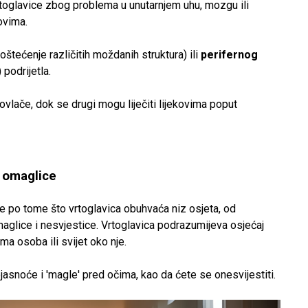
vrtoglavice zbog problema u unutarnjem uhu, mozgu ili
ovima.
oštećenje različitih moždanih struktura) ili
perifernog
) podrijetla.
lače, dok se drugi mogu liječiti lijekovima poput
i omaglice
ce po tome što vrtoglavica obuhvaća niz osjeta, od
aglice i nesvjestice. Vrtoglavica podrazumijeva osjećaj
ama osoba ili svijet oko nje.
asnoće i 'magle' pred očima, kao da ćete se onesvijestiti.