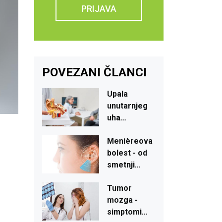
PRIJAVA
POVEZANI ČLANCI
Upala
unutarnjeg
uha
...
Menièreova
bolest
- od
smetnji
...
Tumor
mozga
-
simptomi
...