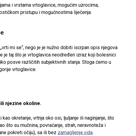
ijama i vrstama vrtoglavice, mogućim uzrocima,
ostičkom pristupu i mogućnostima liječenja.
ce
„vrti mi se“, nego je je nužno dobiti iscrpan opis njegova
 je taj što je vrtoglavica neodređen izraz koji bolesnici
liko posve različitih subjektivnih stanja. Stoga ćemo u
orije vrtoglavice.
ili njezine okoline.
ao okretanje, vrtnja oko osi, ljuljanje ili naginjanje, što
ao što su mučnina, povraćanje, strah, neravnoteža i
ne pokreti očiju), sa ili bez
zamagljenja vida
.