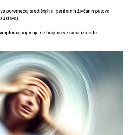
a poremećaj središnjih ili perifernih živčanih putova
 sustava).
 simptoma pripisuje se brojnim vezama između