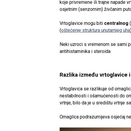
koje privremene ili trajne napade 
osjetnim (senzornim) živčanim put
Vrtoglavice mogu biti
centralnog
(
(
oštećenje struktura unutarnjeg uha
Neki uzroci s vremenom se sami pov
antihistaminika i steroida
Razlika između vrtoglavice 
Vrtoglavica se razlikuje od omagli
nestabilnosti i ošamućenosti do om
vrtnje, bilo da je u središtu vrtnje s
Omaglica podrazumijeva osjećaj nej