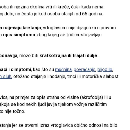
oba ili njezina okolina vrti ili kreće, čak i kada nema
joj dobi, no česta je kod osoba starijih od 65 godina.
m osjećaju kretanja
, vrtoglavica i nije dijagnoza u pravom
an opis simptoma
zbog kojeg se ljudi često javljaju
 ponavlja
, može biti
kratkotrajna ili trajati dulje
.
naci i simptomi
, kao što su
mučnina
,
povraćanje
,
bljedilo
,
n sluh
, otežano stajanje i hodanje, trnci ili motorička slabost
a, na primjer za opis straha od visine (akrofobija) ili u
(koja se kod nekih ljudi javlja tijekom vožnje različitim
o nije točno.
 stanja jer se stvarni izraz vrtoglavica obično odnosi na bilo