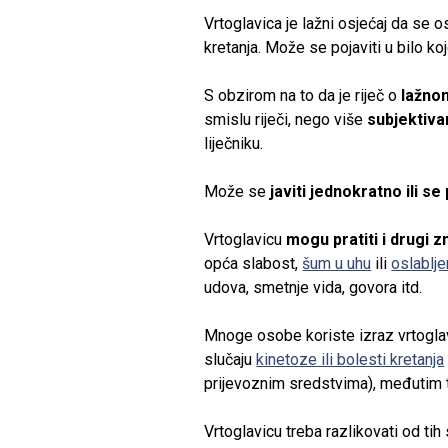
Vrtoglavica je lažni osjećaj da se os
kretanja. Može se pojaviti u bilo ko
S obzirom na to da je riječ o
lažno
smislu riječi, nego više
subjektiv
liječniku.
Može se
javiti jednokratno ili se
Vrtoglavicu
mogu pratiti i drugi z
opća slabost,
šum u uhu
ili
oslablje
udova, smetnje vida, govora itd.
Mnoge osobe koriste izraz vrtoglavic
slučaju
kinetoze ili bolesti kretanja
prijevoznim sredstvima), međutim t
Vrtoglavicu treba razlikovati od tih