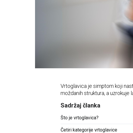
Vidni sustav
Opća medicina
Unutarnje bolesti
Uho - nos - grlo
Zubi i usna šupljina
Živčani i mentalni sustav
Vrtoglavica je simptom koji nast
moždanih struktura, a uzrokuje l
Sadržaj članka
Što je vrtoglavica?
Četiri kategorije vrtoglavice