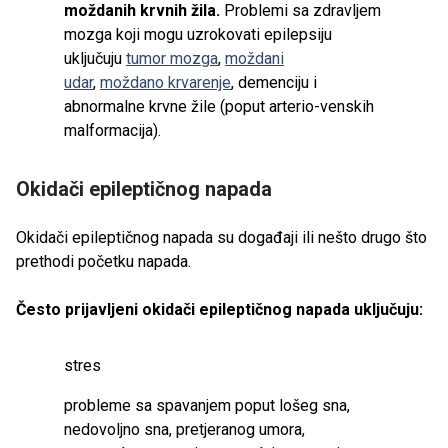
moždanih krvnih žila.
Problemi sa zdravljem
mozga koji mogu uzrokovati epilepsiju
uključuju
tumor mozga
,
moždani
udar
,
moždano krvarenje
, demenciju i
abnormalne krvne žile (poput arterio-venskih
malformacija).
Okidači epileptičnog napada
Okidači epileptičnog napada su događaji ili nešto drugo što
prethodi početku napada.
Često prijavljeni okidači epileptičnog napada uključuju:
stres
probleme sa spavanjem poput lošeg sna,
nedovoljno sna, pretjeranog umora,