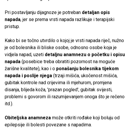
Pri postavljanju dijagnoze je potreban
detaljan opis
napada
, jer se prema vrsti napada razlikuje i terapijski
pristup.
Kako bi se točno utvrdilo o kojoj je vrsti napada riječ, nužno
je od bolesnika ili bliske osobe, odnosno osobe koja je
vidjela napad, uzeti
detaljnu anamnezu o početku i opisu
napada
(posebice treba obratiti pozornost na moguće
žarišne kvalitete), kao i o
ponašanju bolesnika tijekom
napada i poslije njega
(trzaji mišića, ukočenost mišića,
gubitak kontrole nad crijevima ili mjehurom, promjena
disanja, blijeda koža, 'prazan pogled', gubitak svijesti,
problemi s govorom ili razumijevanjem onoga što je rečeno
itd.).
Obiteljska anamneza
može otkriti rođake koji boluju od
epilepsije ili bolesti povezane s napadima.