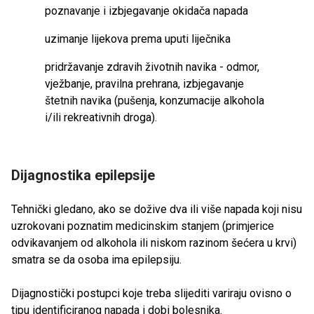
poznavanje i izbjegavanje okidača napada
uzimanje lijekova prema uputi liječnika
pridržavanje zdravih životnih navika - odmor,
vježbanje, pravilna prehrana, izbjegavanje
štetnih navika (pušenja, konzumacije alkohola
i/ili rekreativnih droga).
Dijagnostika epilepsije
Tehnički gledano, ako se dožive dva ili više napada koji nisu
uzrokovani poznatim medicinskim stanjem (primjerice
odvikavanjem od alkohola ili niskom razinom šećera u krvi)
smatra se da osoba ima epilepsiju.
Dijagnostički postupci koje treba slijediti variraju ovisno o
tipu identificiranog napada i dobi bolesnika.