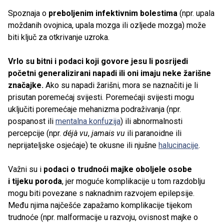
Spoznaja o
preboljenim infektivnim bolestima
(npr. upala
moždanih ovojnica, upala mozga ili ozljede mozga) može
biti ključ za otkrivanje uzroka.
Vrlo su bitni i podaci koji govore jesu li posrijedi
početni generalizirani napadi ili oni imaju neke žarišne
značajke.
Ako su napadi žarišni, mora se naznačiti je li
prisutan poremećaj svijesti. Poremećaji svijesti mogu
uključiti poremećaje mehanizma podraživanja (npr.
pospanost ili
mentalna konfuzija
) ili abnormalnosti
percepcije (npr.
déjà vu
,
jamais vu
ili paranoidne ili
neprijateljske osjećaje) te okusne ili njušne
halucinacije
.
Važni su i
podaci o trudnoći majke oboljele osobe
i tijeku poroda
, jer moguće komplikacije u tom razdoblju
mogu biti povezane s naknadnim razvojem epilepsije.
Među njima najčešće zapažamo komplikacije tijekom
trudnoće (npr. malformacije u razvoju, ovisnost majke o