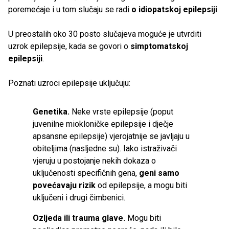
poremećaje i u tom slučaju se radi
o idiopatskoj epilepsiji
.
U preostalih oko 30 posto slučajeva moguće je utvrditi
uzrok epilepsije, kada se govori o
simptomatskoj
epilepsiji
.
Poznati uzroci epilepsije uključuju:
Genetika.
Neke vrste epilepsije (poput
juvenilne miokloničke epilepsije i dječje
apsansne epilepsije) vjerojatnije se javljaju u
obiteljima (nasljedne su). Iako istraživači
vjeruju u postojanje nekih dokaza o
uključenosti specifičnih gena,
geni samo
povećavaju rizik
od epilepsije, a mogu biti
uključeni i drugi čimbenici.
Ozljeda ili trauma glave.
Mogu biti