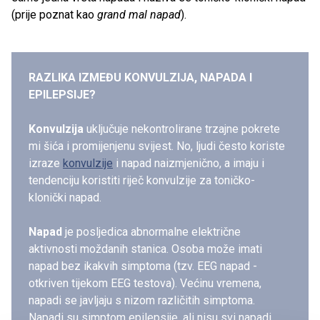
(prije poznat kao
grand mal napad
).
RAZLIKA IZMEĐU KONVULZIJA, NAPADA I
EPILEPSIJE?
Konvulzija
uključuje nekontrolirane trzajne pokrete
mi šića i promijenjenu svijest. No, ljudi često koriste
izraze
konvulzije
i napad naizmjenično, a imaju i
tendenciju koristiti riječ konvulzije za toničko-
klonički napad.
Napad
je posljedica abnormalne električne
aktivnosti moždanih stanica. Osoba može imati
napad bez ikakvih simptoma (tzv. EEG napad -
otkriven tijekom EEG testova). Većinu vremena,
napadi se javljaju s nizom različitih simptoma.
Napadi su simptom epilepsije, ali nisu svi napadi