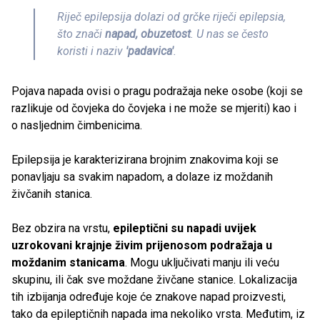
Riječ epilepsija dolazi od grčke riječi epilepsia,
što znači
napad, obuzetost
. U nas se često
koristi i naziv
'padavica'
.
Pojava napada ovisi o pragu podražaja neke osobe (koji se
razlikuje od čovjeka do čovjeka i ne može se mjeriti) kao i
o nasljednim čimbenicima.
Epilepsija je karakterizirana brojnim znakovima koji se
ponavljaju sa svakim napadom, a dolaze iz moždanih
živčanih stanica.
Bez obzira na vrstu,
epileptični su napadi uvijek
uzrokovani
krajnje živim prijenosom podražaja u
moždanim stanicama
. Mogu uključivati manju ili veću
skupinu, ili čak sve moždane živčane stanice. Lokalizacija
tih izbijanja određuje koje će znakove napad proizvesti,
tako da epileptičnih napada ima nekoliko vrsta. Međutim, iz