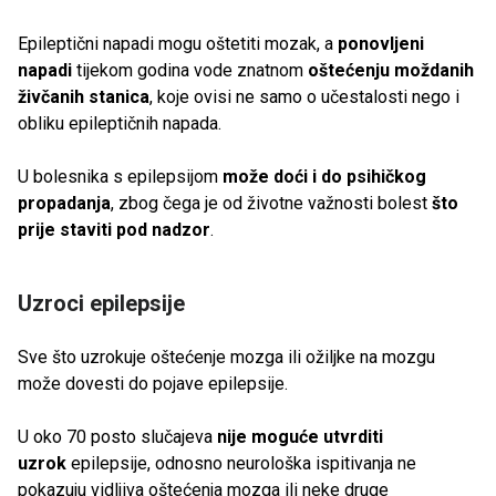
Epileptični napadi mogu oštetiti mozak, a
ponovljeni
napadi
tijekom godina vode znatnom
oštećenju moždanih
živčanih stanica
, koje ovisi ne samo o učestalosti nego i
obliku epileptičnih napada.
U bolesnika s epilepsijom
može doći i do psihičkog
propadanja
, zbog čega je od životne važnosti bolest
što
prije staviti pod nadzor
.
Uzroci epilepsije
Sve što uzrokuje oštećenje mozga ili ožiljke na mozgu
može dovesti do pojave epilepsije.
U oko 70 posto slučajeva
nije moguće utvrditi
uzrok
epilepsije, odnosno neurološka ispitivanja ne
pokazuju vidljiva oštećenja mozga ili neke druge