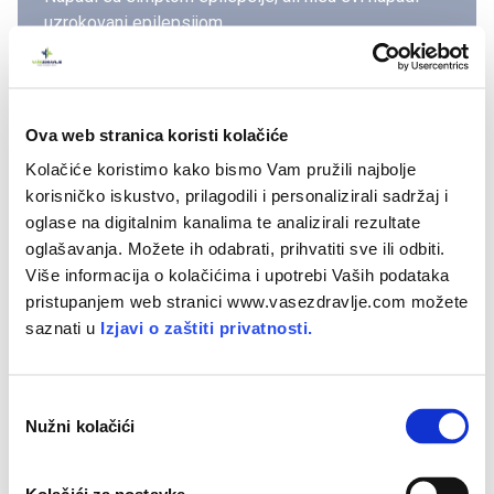
uzrokovani epilepsijom.
Epilepsija
je neurološka bolest koja je definirana
višestrukim, kontinuiranim napadima i može biti
cjeloživotno stanje.
Ova web stranica koristi kolačiće
Kolačiće koristimo kako bismo Vam pružili najbolje
korisničko iskustvo, prilagodili i personalizirali sadržaj i
oglase na digitalnim kanalima te analizirali rezultate
Neki ljudi mogu imati epizode u kojima gube svijest na
oglašavanja. Možete ih odabrati, prihvatiti sve ili odbiti.
nekoliko sekundi, dok drugi ostaju potpuno svjesni tijekom
Više informacija o kolačićima i upotrebi Vaših podataka
napada i mogu opisati svoje iskustvo. Kod mnogih osoba
pristupanjem web stranici www.vasezdravlje.com možete
svijest je oštećena, mogu biti zbunjeni i dezorijentirani
saznati u
Izjavi o zaštiti privatnosti.
tijekom i nakon napada.
Napad može zahvatiti obje strane mozga (generalizirani
O
Nužni kolačići
napad) ili mali dio mozga (fokalni napad).
d
a
Ponekad napadi počinju kao jedna vrsta i razvijaju se u
b