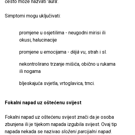
često može nazvati 'aura'.
Simptomi mogu uključivati:
promjene u osjetilima - neugodni mirisi ili
okusi, halucinacije
promjene u emocijama -
déjà vu
, strah i sl.
nekontrolirano trzanje mišića, obično u rukama
ili nogama
bljeskajuća svjetla, vrtoglavica, trnci.
Fokalni napad uz oštećenu svijest
Fokalni napad uz oštećenu svijest znači da je osoba
zbunjena ili je tijekom napada izgubila svijest. Ovaj tip
napada nekada se nazivao
složeni parcijalni napad
.