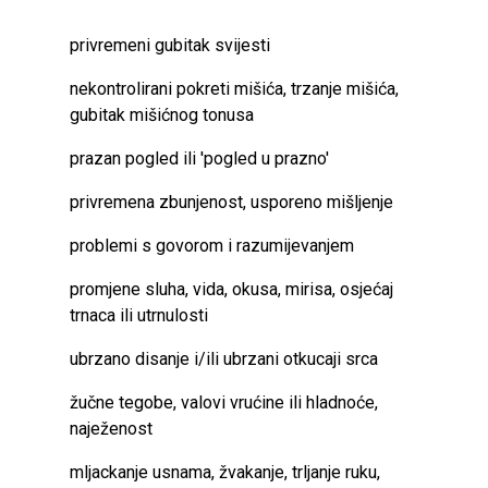
privremeni gubitak svijesti
nekontrolirani pokreti mišića, trzanje mišića,
gubitak mišićnog tonusa
prazan pogled ili 'pogled u prazno'
privremena zbunjenost, usporeno mišljenje
problemi s govorom i razumijevanjem
promjene sluha, vida, okusa, mirisa, osjećaj
trnaca ili utrnulosti
ubrzano disanje i/ili ubrzani otkucaji srca
žučne tegobe, valovi vrućine ili hladnoće,
naježenost
mljackanje usnama, žvakanje, trljanje ruku,