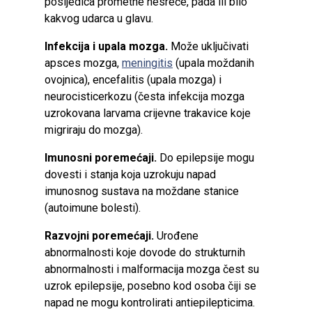
posljedica prometne nesreće, pada ili bilo
kakvog udarca u glavu.
Infekcija i upala mozga.
Može uključivati ​​
apsces mozga,
meningitis
(upala moždanih
ovojnica), encefalitis (upala mozga) i
neurocisticerkozu (česta infekcija mozga
uzrokovana larvama crijevne trakavice koje
migriraju do mozga).
Imunosni poremećaji.
Do epilepsije mogu
dovesti i stanja koja uzrokuju napad
imunosnog sustava na moždane stanice
(autoimune bolesti).
Razvojni poremećaji.
Urođene
abnormalnosti koje dovode do strukturnih
abnormalnosti i malformacija mozga čest su
uzrok epilepsije, posebno kod osoba čiji se
napad ne mogu kontrolirati antiepilepticima.