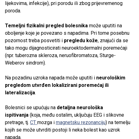
lijekovima, infekcije), pri porodu ili zbog prijevremenog
poroda.
Temeljni fizikalni pregled bolesnika
može uputiti na
oboljenje koje je povezano s napadima. Pri tome posebnu
pozornost treba posvetiti i
pregledu kože
, znajući da se
tako mogu dijagnosticirati neuroektodermalni poremećaji
(npr. tuberozna skleroza, neruofibromatoza, Sturge-
Weberov sindrom).
Na pozadinu uzroka napada može uputiti i
neurološkim
pregledom utvrđen lokalizirani poremećaj ili
lateralizacija
.
Bolesnici se upućuju na
detaljna neurološka
ispitivanja
(koja, među ostalim, uključuju EEG i slikovne
pretrage, tj.
CT
mozga i
magnetsku rezonanciju
) na temelju
kojih se može utvrditi postoji li neka bolest kao uzrok
napada.