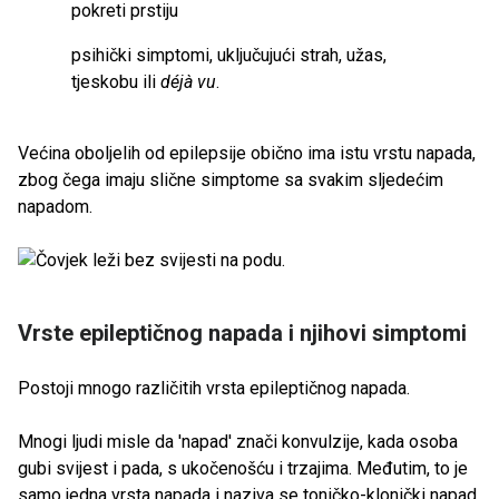
pokreti prstiju
psihički simptomi, uključujući strah, užas,
tjeskobu ili
déjà vu
.
Većina oboljelih od epilepsije obično ima istu vrstu napada,
zbog čega imaju slične simptome sa svakim sljedećim
napadom.
Vrste epileptičnog napada i njihovi simptomi
Postoji mnogo različitih vrsta epileptičnog napada.
Mnogi ljudi misle da 'napad' znači konvulzije, kada osoba
gubi svijest i pada, s ukočenošću i trzajima. Međutim, to je
samo jedna vrsta napada i naziva se toničko-klonički napad