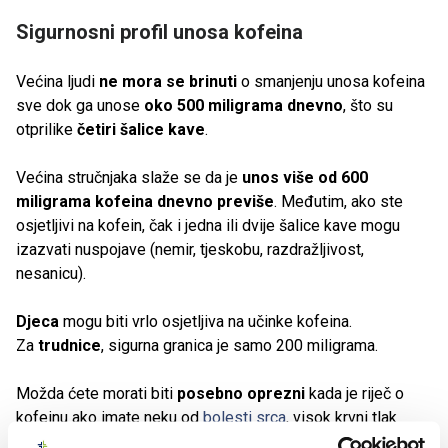
Sigurnosni profil unosa kofeina
Većina ljudi
ne mora se brinuti
o smanjenju unosa kofeina
sve dok ga unose
oko 500 miligrama dnevno
, što su
otprilike
četiri šalice kave
.
Većina stručnjaka slaže se da je
unos više od 600
miligrama kofeina dnevno previše
. Međutim, ako ste
osjetljivi na kofein, čak i jedna ili dvije šalice kave mogu
izazvati nuspojave (nemir, tjeskobu, razdražljivost,
nesanicu).
Djeca
mogu biti vrlo osjetljiva na učinke kofeina.
Za
trudnice
, sigurna granica je samo 200 miligrama.
Možda ćete morati biti
posebno oprezni
kada je riječ o
kofeinu ako imate neku od
bolesti srca
, visok krvni tlak
ili
gastroezofagealnu refluksnu bolest (GERB)
.