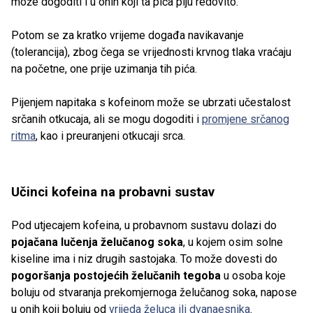
može dogoditi i u onih koji ta pića piju redovito.
Potom se za kratko vrijeme događa navikavanje
(tolerancija), zbog čega se vrijednosti krvnog tlaka vraćaju
na početne, one prije uzimanja tih pića.
Pijenjem napitaka s kofeinom može se ubrzati učestalost
srčanih otkucaja, ali se mogu dogoditi i
promjene srčanog
ritma
, kao i preuranjeni otkucaji srca.
Učinci kofeina na probavni sustav
Pod utjecajem kofeina, u probavnom sustavu dolazi do
pojačana lučenja želučanog soka
, u kojem osim solne
kiseline ima i niz drugih sastojaka. To može dovesti do
pogoršanja postojećih želučanih tegoba
u osoba koje
boluju od stvaranja prekomjernoga želučanog soka, napose
u onih koji boluju od
vrijeda želuca ili dvanaesnika
.