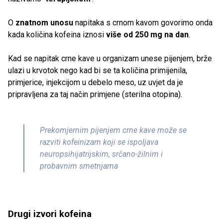
O
znatnom unosu
napitaka s crnom kavom govorimo onda
kada količina kofeina iznosi
više od 250 mg na dan
.
Kad se napitak crne kave u organizam unese pijenjem, brže
ulazi u krvotok nego kad bi se ta količina primijenila,
primjerice, injekcijom u debelo meso, uz uvjet da je
pripravljena za taj način primjene (sterilna otopina).
Prekomjernim pijenjem crne kave može se
razviti kofeinizam koji se ispoljava
neuropsihijatrijskim, srčano-žilnim i
probavnim smetnjama
Drugi izvori kofeina