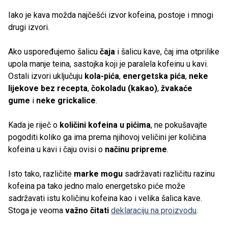
Iako je kava možda najčešći izvor kofeina, postoje i mnogi
drugi izvori.
Ako uspoređujemo šalicu
čaja
i šalicu kave, čaj ima otprilike
upola manje teina, sastojka koji je paralela kofeinu u kavi.
Ostali izvori uključuju
kola-pića
,
energetska pića
,
neke
lijekove bez recepta
,
čokoladu (kakao)
,
žvakaće
gume
i
neke grickalice
.
Kada je riječ o
količini kofeina u pićima
, ne pokušavajte
pogoditi koliko ga ima prema njihovoj veličini jer količina
kofeina u kavi i čaju ovisi o
načinu pripreme
.
Isto tako, različite
marke mogu
sadržavati različitu razinu
kofeina pa tako jedno malo energetsko piće može
sadržavati istu količinu kofeina kao i velika šalica kave.
Stoga je veoma
važno čitati
deklaraciju na proizvodu
.