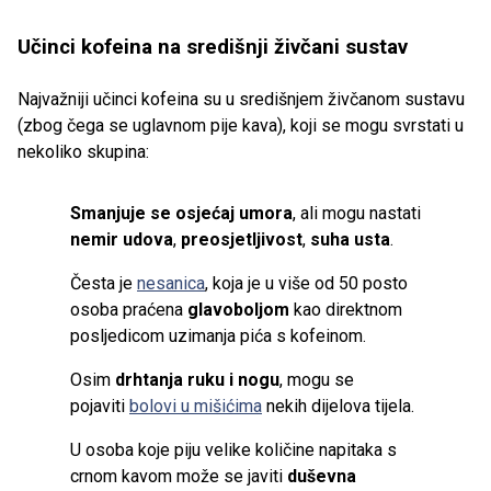
Učinci kofeina na središnji živčani sustav
Najvažniji učinci kofeina su u središnjem živčanom sustavu
(zbog čega se uglavnom pije kava), koji se mogu svrstati u
nekoliko skupina:
Smanjuje se osjećaj umora
, ali mogu nastati
nemir udova
,
preosjetljivost
,
suha usta
.
Česta je
nesanica
, koja je u više od 50 posto
osoba praćena
glavoboljom
kao direktnom
posljedicom uzimanja pića s kofeinom.
Osim
drhtanja ruku i nogu
, mogu se
pojaviti
bolovi u mišićima
nekih dijelova tijela.
U osoba koje piju velike količine napitaka s
crnom kavom može se javiti
duševna