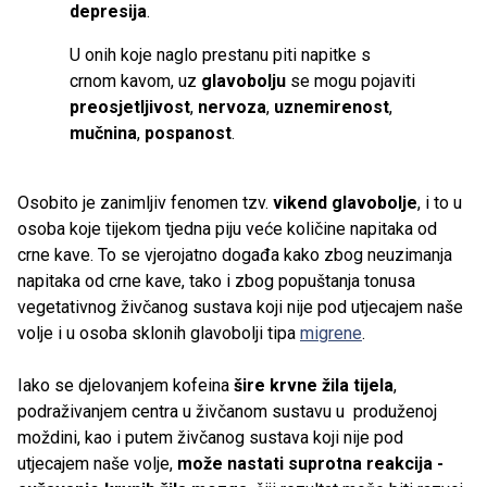
depresija
.
U onih koje naglo prestanu piti napitke s
crnom kavom, uz
glavobolju
se mogu pojaviti
preosjetljivost
,
nervoza
,
uznemirenost
,
mučnina
,
pospanost
.
Osobito je zanimljiv fenomen tzv.
vikend glavobolje
, i to u
osoba koje tijekom tjedna piju veće količine napitaka od
crne kave. To se vjerojatno događa kako zbog neuzimanja
napitaka od crne kave, tako i zbog popuštanja tonusa
vegetativnog živčanog sustava koji nije pod utjecajem naše
volje i u osoba sklonih glavobolji tipa
migrene
.
Iako se djelovanjem kofeina
šire krvne žila tijela
,
podraživanjem centra u živčanom sustavu u produženoj
moždini, kao i putem živčanog sustava koji nije pod
utjecajem naše volje,
može nastati suprotna reakcija -