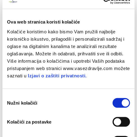
Ova web stranica koristi kolačiće
Kofeinizam
Kolačiće koristimo kako bismo Vam pružili najbolje
Kofeinizam je stanje koje može nastati
zbog prekomjerna
korisničko iskustvo, prilagodili i personalizirali sadržaj i
pijenja napitaka s crnom kavom
.
oglase na digitalnim kanalima te analizirali rezultate
oglašavanja. Možete ih odabrati, prihvatiti sve ili odbiti.
Ispoljava se neuropsihijatrijskim znakovima, simptomima
Više informacija o kolačićima i upotrebi Vaših podataka
srca i krvožilja te probavnog sustava.
pristupanjem web stranici www.vasezdravlje.com možete
saznati u
Izjavi o zaštiti privatnosti.
Glavni znakovi su
lupanje srca
,
glavobolja
,
uznemirenost
,
nesanica
, a ponekad se čak mogu razviti
delirantno stanje
,
bolovi u trbuhu
i
proljev
.
O
Nužni kolačići
d
Pijenje osam do deset šalica na dan, tj.
oko 1 g kofeina na
a
dan
, osim navedenim promjenama, može rezultirati i
b
Kolačići za postavke
psihičkim teškoćama (
tjeskoba, razdražljivost)
.
i
r