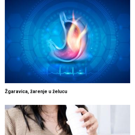
Žgaravica
, žarenje
u
želucu