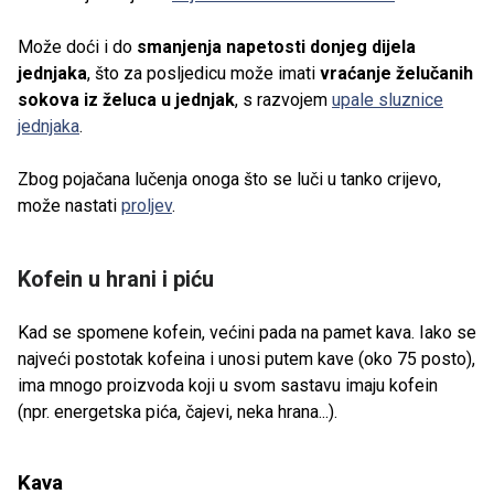
Može doći i do
smanjenja napetosti donjeg dijela
jednjaka
, što za posljedicu može imati
vraćanje želučanih
sokova iz želuca u jednjak
, s razvojem
upale sluznice
jednjaka
.
Zbog pojačana lučenja onoga što se luči u tanko crijevo,
može nastati
proljev
.
Kofein u hrani i piću
Kad se spomene kofein, većini pada na pamet kava. Iako se
najveći postotak kofeina i unosi putem kave (oko 75 posto),
ima mnogo proizvoda koji u svom sastavu imaju kofein
(npr. energetska pića, čajevi, neka hrana...).
Kava