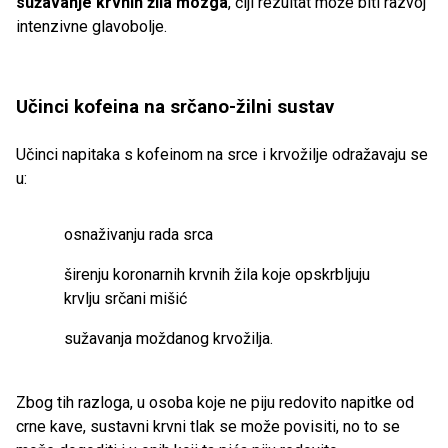
sužavanje krvnih žila mozga
, čiji rezultat može biti razvoj
intenzivne glavobolje.
Učinci kofeina na srčano-žilni sustav
Učinci napitaka s kofeinom na srce i krvožilje odražavaju se
u:
osnaživanju rada srca
širenju koronarnih krvnih žila koje opskrbljuju
krvlju srčani mišić
sužavanja moždanog krvožilja.
Zbog tih razloga, u osoba koje ne piju redovito napitke od
crne kave, sustavni krvni tlak se može povisiti, no to se