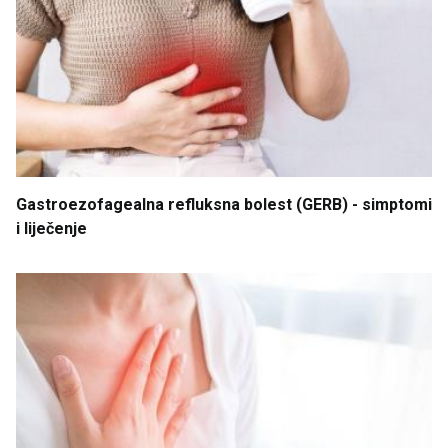
Gastroezofagealna
refluksna
bolest
(GERB) - simptomi
i
liječenje