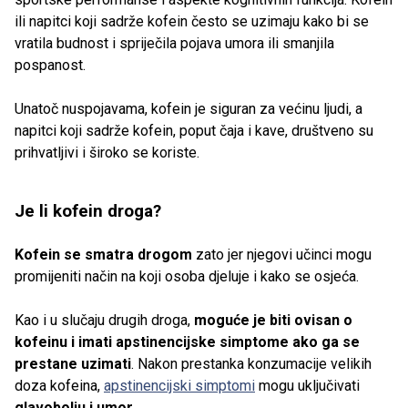
ili napitci koji sadrže kofein često se uzimaju kako bi se
vratila budnost i spriječila pojava umora ili smanjila
pospanost.
Unatoč nuspojavama, kofein je siguran za većinu ljudi, a
napitci koji sadrže kofein, poput čaja i kave, društveno su
prihvatljivi i široko se koriste.
Je li kofein droga?
Kofein se smatra drogom
zato jer njegovi učinci mogu
promijeniti način na koji osoba djeluje i kako se osjeća.
Kao i u slučaju drugih droga,
moguće je biti ovisan o
kofeinu i imati apstinencijske simptome ako ga se
prestane uzimati
. Nakon prestanka konzumacije velikih
doza kofeina,
apstinencijski simptomi
mogu uključivati
glavobolju i umor
.