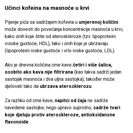
Učinci kofeina na masnoće u krvi
Pijenje pića sa sadržajem kofeina u
umjerenoj količini
može dovesti do povećanja koncentracije masnoća u krvi,
kako onih koje štite od ateroskleroze (tzv. lipoproteini
visoke gustoće, HDL), tako i onih koje je ubrzavaju
(lipoproteini niske gustoće i vrlo niske gustoće, LDL).
Ako je dnevna količina crne kave
četiri i više šalica,
osobito ako kava nije filtrirana
(kao takva sadrži jedan
sastojak masnoća i dva uljna sastojka), također može
djelovati tako da
ubrzava aterosklerozu
.
Za razliku od crne kave,
napitci od čaja
ne sadrže
navedene sastojke, nego upravo suprotno,
sadrže tvari
koje djeluju protiv ateroskleroze, antioksidansne
flavonoide
.