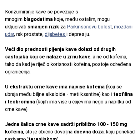
Konzumiranje kave se povezuje s
mnogim
blagodatima
koje, među ostalim, mogu
uključivati
smanjen rizik
za
Parkinsonovu bolest
,
moždani
udar
, rak prostate,
dijabetes
i depresiju.
Veći dio prednosti pijenja kave dolazi od drugih
sastojaka koji se nalaze u zrnu kave
, a ne od kofeina,
tako da kad je riječ o korisnosti kofeina, postoje određena
ograničenja.
U ekstraktu crne kave ima najviše kofeina
(koji se
ubraja među biljne alkaloide - metilksantine) kao i
teofilina
i teobromina
(kojih ima više u čajevima nego u napitku od
crne kave).
Jedna šalica crne
kave
sadrži približno
100 - 150 mg
kofeina
, što je obično dovoljna
dnevna doza
, koju ponekad
nazivamo
'terapijskom'
.