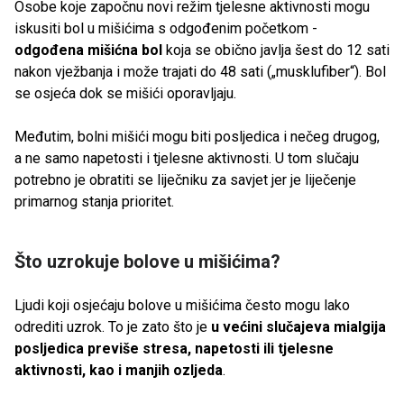
Osobe koje započnu novi režim tjelesne aktivnosti mogu
iskusiti bol u mišićima s odgođenim početkom -
odgođena mišićna bol
koja se obično javlja šest do 12 sati
nakon vježbanja i može trajati do 48 sati („musklufiber“). Bol
se osjeća dok se mišići oporavljaju.
Međutim, bolni mišići mogu biti posljedica i nečeg drugog,
a ne samo napetosti i tjelesne aktivnosti. U tom slučaju
potrebno je obratiti se liječniku za savjet jer je liječenje
primarnog stanja prioritet.
Što uzrokuje bolove u mišićima?
Ljudi koji osjećaju bolove u mišićima često mogu lako
odrediti uzrok. To je zato što je
u većini slučajeva mialgija
posljedica previše stresa, napetosti ili tjelesne
aktivnosti, kao i manjih ozljeda
.