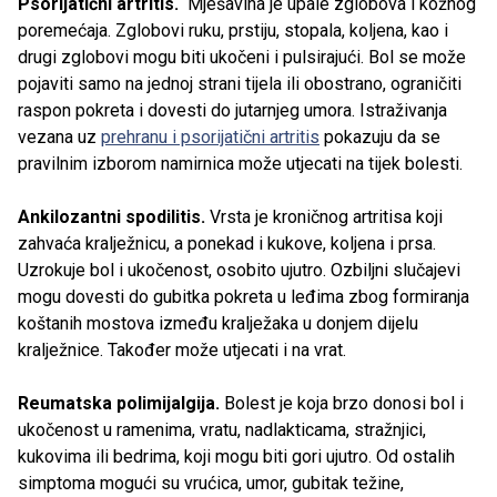
Psorijatični artritis.
Mješavina je upale zglobova i kožnog
poremećaja. Zglobovi ruku, prstiju, stopala, koljena, kao i
drugi zglobovi mogu biti ukočeni i pulsirajući. Bol se može
pojaviti samo na jednoj strani tijela ili obostrano, ograničiti
raspon pokreta i dovesti do jutarnjeg umora. Istraživanja
vezana uz
prehranu i psorijatični artritis
pokazuju da se
pravilnim izborom namirnica može utjecati na tijek bolesti.
Ankilozantni spodilitis.
Vrsta je kroničnog artritisa koji
zahvaća kralježnicu, a ponekad i kukove, koljena i prsa.
Uzrokuje bol i ukočenost, osobito ujutro. Ozbiljni slučajevi
mogu dovesti do gubitka pokreta u leđima zbog formiranja
koštanih mostova između kralježaka u donjem dijelu
kralježnice. Također može utjecati i na vrat.
Reumatska polimijalgija.
Bolest je koja brzo donosi bol i
ukočenost u ramenima, vratu, nadlakticama, stražnjici,
kukovima ili bedrima, koji mogu biti gori ujutro. Od ostalih
simptoma mogući su vrućica, umor, gubitak težine,