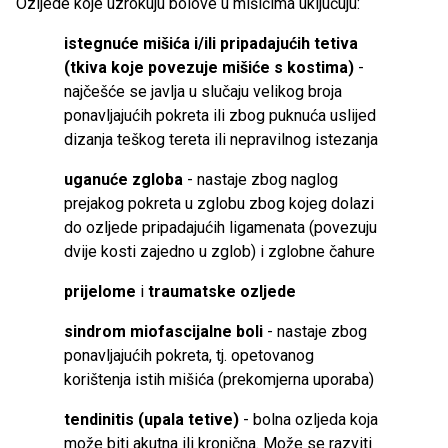
Ozljede koje uzrokuju bolove u mišićima uključuju:
​
istegnuće mišića i/ili pripadajućih tetiva
(tkiva koje povezuje mišiće s kostima)
-
najčešće se javlja u slučaju velikog broja
ponavljajućih pokreta ili zbog puknuća uslijed
dizanja teškog tereta ili nepravilnog istezanja
uganuće zgloba
- nastaje zbog naglog
prejakog pokreta u zglobu zbog kojeg dolazi
do ozljede pripadajućih ligamenata (povezuju
dvije kosti zajedno u zglob) i zglobne čahure
prijelome
i
traumatske ozljede
sindrom miofascijalne boli
- nastaje zbog
ponavljajućih pokreta, tj. opetovanog
korištenja istih mišića (prekomjerna uporaba)
tendinitis (upala tetive)
- bolna ozljeda koja
može biti akutna ili kronična. Može se razviti