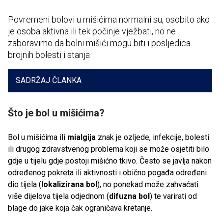
Povremeni bolovi u mišićima normalni su, osobito ako
je osoba aktivna ili tek počinje vježbati, no ne
zaboravimo da bolni mišići mogu biti i posljedica
brojnih bolesti i stanja
SADRŽAJ ČLANKA
Što je bol u mišićima?
Bol u mišićima ili
mialgija
znak je ozljede, infekcije, bolesti
ili drugog zdravstvenog problema koji se može osjetiti bilo
gdje u tijelu gdje postoji mišićno tkivo. Često se javlja nakon
određenog pokreta ili aktivnosti i obično pogađa određeni
dio tijela (
lokalizirana bol
), no ponekad može zahvaćati
više dijelova tijela odjednom (
difuzna bol
) te varirati od
blage do jake koja čak ograničava kretanje.