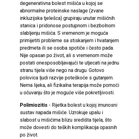
degenerativna bolest mišića u kojoj se
abnormalne proteinske naslage (zvane
inkluzijska tjelešca) grupiraju unutar mišićnih
stanica i pridonose postupnom i bezbolnom
slabljenju mišića. S vremenom je moguća
primijetiti probleme sa stiskanjem i hvatanjem
predmeta ili se osoba spotiče i često pada.
Nije opasan po život, ali s vremenom može
postati onesposobljavajući te utjecati na jednu
stranu tijela više nego na drugu. Gotovo
polovica ljudi razvije poteškoće s gutanjem.
Nema lijeka, ali fizikalna terapija može pomoći
u očuvanju što je moguće više pokretljivosti.
Polimiozitis
- Rijetka bolest u kojoj imunosni
sustav napada mišiće. Uzrokuje upalu i
slabost u mišićima blizu središta tijela, što
može dovesti do teških komplikacija opasnih
po život.