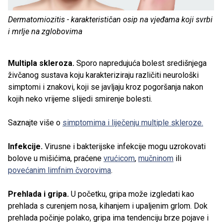
Dermatomiozitis - karakterističan osip na vjeđama koji svrbi
i mrlje na zglobovima
Multipla skleroza.
Sporo napredujuća bolest središnjega
živčanog sustava koju karakteriziraju različiti neurološki
simptomi i znakovi, koji se javljaju kroz pogoršanja nakon
kojih neko vrijeme slijedi smirenje bolesti.
Saznajte više o
simptomima i liječenju multiple skleroze.
Infekcije.
Virusne i bakterijske infekcije mogu uzrokovati
bolove u mišićima, praćene
vrućicom
,
mučninom
ili
povećanim limfnim čvorovima
.
Prehlada i gripa.
U početku, gripa može izgledati kao
prehlada s curenjem nosa, kihanjem i upaljenim grlom. Dok
prehlada počinje polako, gripa ima tendenciju brze pojave i