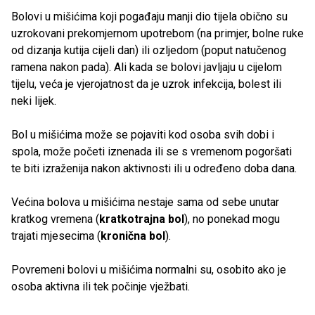
Bolovi u mišićima koji pogađaju manji dio tijela obično su
uzrokovani prekomjernom upotrebom (na primjer, bolne ruke
od dizanja kutija cijeli dan) ili ozljedom (poput natučenog
ramena nakon pada). Ali kada se bolovi javljaju u cijelom
tijelu, veća je vjerojatnost da je uzrok infekcija, bolest ili
neki lijek.
Bol u mišićima može se pojaviti kod osoba svih dobi i
spola, može početi iznenada ili se s vremenom pogoršati
te biti izraženija nakon aktivnosti ili u određeno doba dana.
Većina bolova u mišićima nestaje sama od sebe unutar
kratkog vremena (
kratkotrajna bol
), no ponekad mogu
trajati mjesecima (
kronična bol
).
Povremeni bolovi u mišićima normalni su, osobito ako je
osoba aktivna ili tek počinje vježbati.