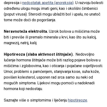
depresija i
nedostatak apetita (anoreksija)
. U razvoju bolesti
određenu ulogu mogu imati geni, kao i okolišni čimbenici
(poput virusa). Steroidi mogu ublažiti bol i upalu, no unatoč
tome može doći do pogoršanja.
Neravnoteža elektrolita.
Uzrok bolova u mišićima može
biti i previše ili premalo minerala u krvi, kao što su kalcij,
magnezij, natrij, kalij.
Hipotireoza (slaba aktivnost štitnjače).
Nedovoljno
lučenje hormona štitnjače može biti razlog pojave bolova u
mišićima i zglobovima, kao i oticanja i pojačane osjetljivosti.
Umor, problemi s pamćenjem, stanjivanja kose, suha kože,
povišen kolesterol, usporen rad srca samo su neki od
mogućih simptoma. Lijekovi mogu pomoći u nadoknadi
hormona koji nedostaju.
Saznajte više o simptomima i liječenju
hipotireoze
.