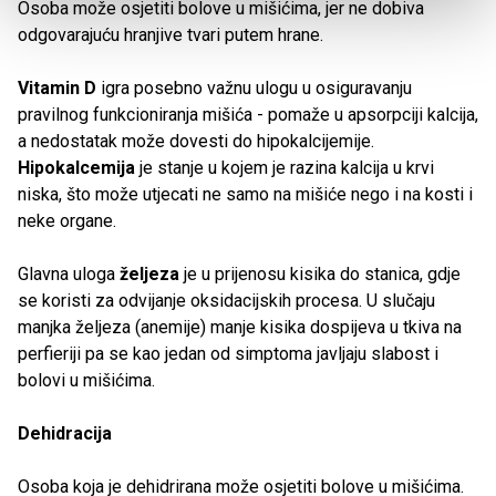
Osoba može osjetiti bolove u mišićima, jer ne dobiva
odgovarajuću hranjive tvari putem hrane.
Vitamin D
igra posebno važnu ulogu u osiguravanju
pravilnog funkcioniranja mišića - pomaže u apsorpciji kalcija,
a nedostatak može dovesti do hipokalcijemije.
Hipokalcemija
je stanje u kojem je razina kalcija u krvi
niska, što može utjecati ne samo na mišiće nego i na kosti i
neke organe.
Glavna uloga
željeza
je u prijenosu kisika do stanica, gdje
se koristi za odvijanje oksidacijskih procesa. U slučaju
manjka željeza (anemije) manje kisika dospijeva u tkiva na
perfieriji pa se kao jedan od simptoma javljaju slabost i
bolovi u mišićima.
Dehidracija
Osoba koja je dehidrirana može osjetiti bolove u mišićima.