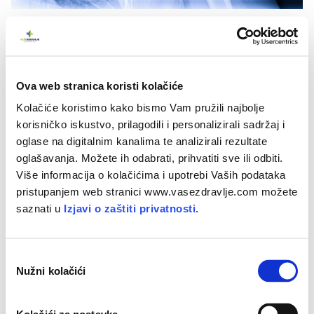
Bol u ramenu - tendinitis ligamenta ramena, istegnuće
mišića ramena
Lijekovi
Ova web stranica koristi kolačiće
Kolačiće koristimo kako bismo Vam pružili najbolje
Određeni lijekovi mogu uzrokovati kratkotrajnu (privremenu)
korisničko iskustvo, prilagodili i personalizirali sadržaj i
ili dugotrajnu (kroničnu) mišićnu bol. Neki lijekovi uzrokuju
oglase na digitalnim kanalima te analizirali rezultate
upalu oko mišićnih stanica (miozitis) ili aktiviraju receptore
oglašavanja. Možete ih odabrati, prihvatiti sve ili odbiti.
za bol u mišićima.
Više informacija o kolačićima i upotrebi Vaših podataka
pristupanjem web stranici www.vasezdravlje.com možete
Terapijski tretmani koji dovode do pojave bolova u mišićima
saznati u
Izjavi o zaštiti privatnosti.
uključuju:
liječenje raka (kemoterapija i terapija
O
zračenjem)
Nužni kolačići
d
a
lijekove za visoki krvni tlak (npr. inhibitori
b
angiotenzin-konvertirajućeg enzima - ACE