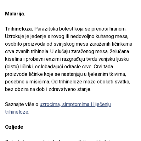
Malarija.
Trihineloza.
Parazitska bolest koja se prenosi hranom.
Uzrokuje je jedenje sirovog ili nedovoljno kuhanog mesa,
osobito proizvoda od svinjskog mesa zaraženih ličinkama
crva zvanih trihinela. U slučaju zaraženog mesa, želučana
kiselina i probavni enzimi razgrađuju tvrdu vanjsku ljusku
(cistu) ličinki, oslobađajući odrasle crve. Crvi tada
proizvode ličinke koje se nastanjuju u tjelesnim tkivima,
posebno u mišićima. Od trihineloze može oboljeti svatko,
bez obzira na dob i zdravstveno stanje.
Saznajte više o
uzrocima, simptomima i liječenju
trihineloze
.
Ozljede