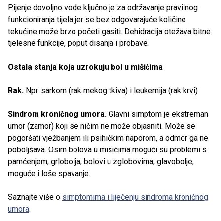
Pijenje dovoljno vode ključno je za održavanje pravilnog
funkcioniranja tijela jer se bez odgovarajuće količine
tekućine može brzo početi gasiti. Dehidracija otežava bitne
tjelesne funkcije, poput disanja i probave.
Ostala stanja koja uzrokuju bol u mišićima
Rak.
Npr. sarkom (rak mekog tkiva) i leukemija (rak krvi)
Sindrom kroničnog umora.
Glavni simptom je ekstreman
umor (zamor) koji se ničim ne može objasniti. Može se
pogoršati vježbanjem ili psihičkim naporom, a odmor ga ne
poboljšava. Osim bolova u mišićima mogući su problemi s
pamćenjem, grlobolja, bolovi u zglobovima, glavobolje,
moguće i loše spavanje.
Saznajte više o
simptomima i liječenju sindroma kroničnog
umora
.