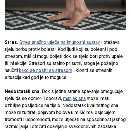
Stres.
Stres snažno utječe na imunosni sustav
i otežava
tijelu borbu protiv bolesti. Kod ljudi koji su bolesni i pod
stresom, mišići mogu boljeti dok se tijelo bori protiv upale
ili infekcije. Stresori su stalno prisutni, stoga je poželjno
naučiti
kako se nositi sa stresom
i kloniti se stresnih
situacija kad god je to moguće.
Nedostatak sna.
Dok s jedne strane spavanje omogućuje
tijelu da se odmori i oporavi,
manjak sna
može imati
ozbiljne posljedice na tijelo. Nedostatak kvalitetnog sna
može rezultirati pojavom bolova u mišićima, osjećajem
tromosti i usporenosti, može utjecati na sposobnost jasnog
razmišljanja i otežati obavljanje svakodnevnih zadataka.