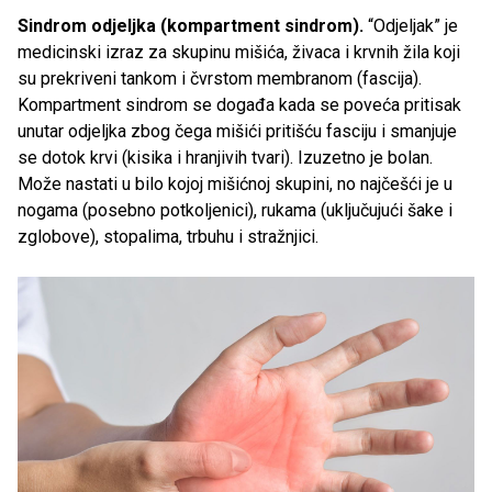
Sindrom odjeljka (kompartment sindrom).
“Odjeljak” je
medicinski izraz za skupinu mišića, živaca i krvnih žila koji
su prekriveni tankom i čvrstom membranom (fascija).
Kompartment sindrom se događa kada se poveća pritisak
unutar odjeljka zbog čega mišići pritišću fasciju i smanjuje
se dotok krvi (kisika i hranjivih tvari). Izuzetno je bolan.
Može nastati u bilo kojoj mišićnoj skupini, no najčešći je u
nogama (posebno potkoljenici), rukama (uključujući šake i
zglobove), stopalima, trbuhu i stražnjici.