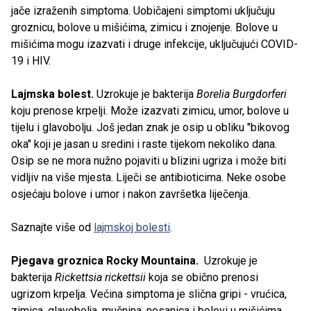
jače izraženih simptoma. Uobičajeni simptomi uključuju
groznicu, bolove u mišićima, zimicu i znojenje. Bolove u
mišićima mogu izazvati i druge infekcije, uključujući COVID-
19 i HIV.
Lajmska bolest.
Uzrokuje je bakterija
Borelia Burgdorferi
koju prenose krpelji. Može izazvati zimicu, umor, bolove u
tijelu i glavobolju. Još jedan znak je osip u obliku "bikovog
oka" koji je jasan u sredini i raste tijekom nekoliko dana.
Osip se ne mora nužno pojaviti u blizini ugriza i može biti
vidljiv na više mjesta. Liječi se antibioticima. Neke osobe
osjećaju bolove i umor i nakon završetka liječenja.
Saznajte više od
lajmskoj bolesti
.
Pjegava groznica Rocky Mountaina.
Uzrokuje je
bakterija
Rickettsia rickettsii
koja se obično prenosi
ugrizom krpelja. Većina simptoma je slična gripi - vrućica,
zimica, glavobolja, mučnina, nesanica i bolovi u mišićima.