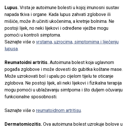
Lupus.
Vrsta je autoimune bolesti u kojoj imunosni sustav
napada tkiva i organe. Kada lupus zahvati zglobove ili
mišiće, može ih učiniti ukočenima, a kretnje bolnima. Ne
postoji lijek, no neki lijekovi i određene vježbe mogu
pomoći u kontroli simptoma.
Saznajte više o
vrstama, uzrocima, simptomima i liječenju
lupusa
.
Reumatoidni artritis.
Autoimuna bolest koja uglavnom
pogađa zglobove i može dovesti do gubitka koštane mase.
Može uzrokovati bol i upalu po cijelom tijelu te oticanje
zglobova. Ne postoji lijek, ali neki lijekovi i fizikalna terapija
mogu pomoći u ublažavanju simtpoma i što duljem očuvanju
funkcionalne sposobnosti.
Saznajte više o
reumatoidnom artritisu
.
Dermatomiozitis.
Ova autoimuna bolest uzrokuje bolove u