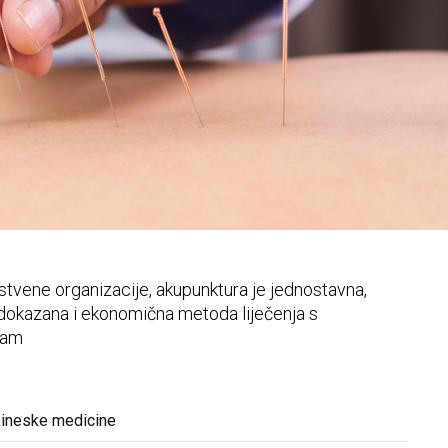
zdjelice
tvene organizacije, akupunktura je jednostavna,
 dokazana i ekonomična metoda liječenja s
zam
 kineske medicine