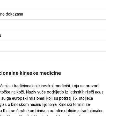
veno dokazana
u
cionalne kineske medicine
čenja u tradicionalnoj kineskoj medicini, koja se provodi
očke na koži. Naziv vuče podrijetlo iz latinskih riječi
acus
 su ga europski misionari koji su potkraj 16. stoljeća
i glas o kineskom načinu liječenja. Kineski termin za
 Kini se često kombinira s ostalim oblicima tradicionalne