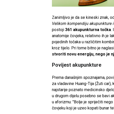
Zanimljivo je da se kineski znak, o
Velikom kompendiju akupunkture i
postoji
361 akupunkturna točka
.
anatomije čovjeka, relativno ih je l
pojedinih točaka u različitim kombi
kroz tijelo. Pri tome bitno je nagl
stvoriti novu energiju, nego je 
Povijest akupunkture
Prema današnjim spoznajama, povij
za vladavine Huang-Tija (Žuti car),
najstarije poznato medicinsko djelo
u drugom dijelu posebno se bavi ak
u aforizmu: "Bolje je spriječiti nego 
čovjeku koji je uzeo kopati bunar te