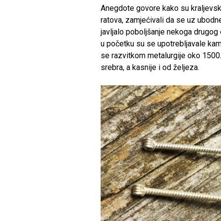
Anegdote govore kako su kraljevski l
ratova, zamjećivali da se uz ubodne
javljalo poboljšanje nekoga drugog o
u početku su se upotrebljavale kam
se razvitkom metalurgije oko 1500. g
srebra, a kasnije i od željeza.