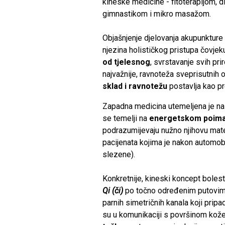
kineske medicine - fitoterapijom, d
gimnastikom i mikro masažom.
Objašnjenje djelovanja akupunkture 
njezina holističkog pristupa čovje
od tjelesnog
, svrstavanje svih pr
najvažnije, ravnoteža sveprisutnih 
sklad i ravnotežu
postavlja kao pr
Zapadna medicina utemeljena je na 
se temelji na
energetskom poima
podrazumijevaju nužno njihovu mater
pacijenata kojima je nakon automobi
slezene).
Konkretnije, kineski koncept bolesti
Qi (či)
po točno određenim putovima
parnih simetričnih kanala koji prip
su u komunikaciji s površinom kož