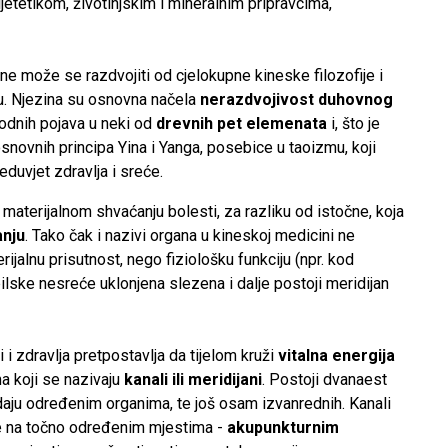
ijetetikom, životinjskim i mineralnim pripravcima,
ne može se razdvojiti od cjelokupne kineske filozofije i
ku. Njezina su osnovna načela
nerazdvojivost duhovnog
irodnih pojava u neki od
drevnih pet elemenata
i, što je
osnovnih principa Yina i Yanga, posebice u taoizmu, koji
eduvjet zdravlja i sreće.
materijalnom shvaćanju bolesti, za razliku od istočne, koja
nju
. Tako čak i nazivi organa u kineskoj medicini ne
ijalnu prisutnost, nego fiziološku funkciju (npr. kod
lske nesreće uklonjena slezena i dalje postoji meridijan
 i zdravlja pretpostavlja da tijelom kruži
vitalna energija
 koji se nazivaju
kanali ili meridijani
. Postoji dvanaest
adaju određenim organima, te još osam izvanrednih. Kanali
e na točno određenim mjestima -
akupunkturnim