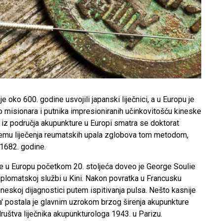
 oko 600. godine usvojili japanski liječnici, a u Europu je
ko misionara i putnika impresioniranih učinkovitošću kineske
 iz područja akupunkture u Europi smatra se doktorat
 temu liječenja reumatskih upala zglobova tom metodom,
 1682. godine.
 u Europu početkom 20. stoljeća doveo je George Soulie
diplomatskoj službi u Kini. Nakon povratka u Francusku
ineskoj dijagnostici putem ispitivanja pulsa. Nešto kasnije
a' postala je glavnim uzrokom brzog širenja akupunkture
ruštva liječnika akupunkturologa 1943. u Parizu.