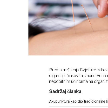
Vidni sustav
Opća medicina
Unutarnje bolesti
Uho - nos - grlo
Zubi i usna šupljina
Živčani i mentalni sustav
Prema mišljenju Svjetske zdravs
sigurna, učinkovita, znanstveno
nepobitnim učincima na organi
Sadržaj članka
Akupunktura kao dio tradicionalne