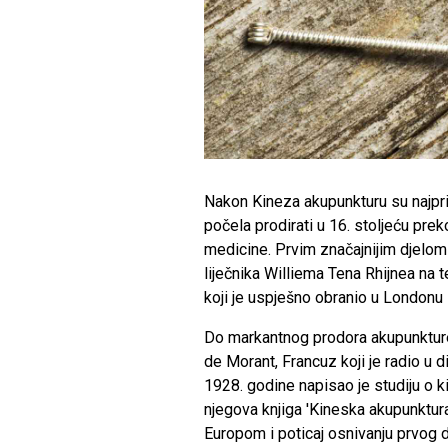
Nakon Kineza akupunkturu su najprije
počela prodirati u 16. stoljeću pre
medicine. Prvim značajnijim djelom
liječnika Williema Tena Rhijnea na
koji je uspješno obranio u Londonu
Do markantnog prodora akupunkture
de Morant, Francuz koji je radio u 
1928. godine napisao je studiju o k
njegova knjiga 'Kineska akupunktur
Europom i poticaj osnivanju prvog d