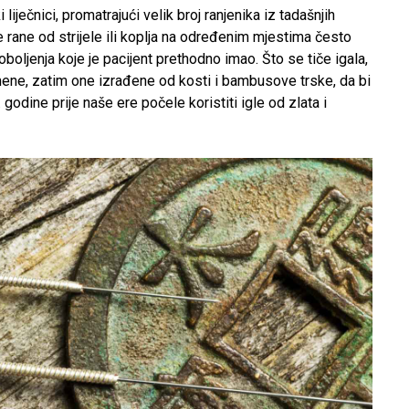
iječnici, promatrajući velik broj ranjenika iz tadašnjih
 rane od strijele ili koplja na određenim mjestima često
boljenja koje je pacijent prethodno imao. Što se tiče igala,
ene, zatim one izrađene od kosti i bambusove trske, da bi
odine prije naše ere počele koristiti igle od zlata i