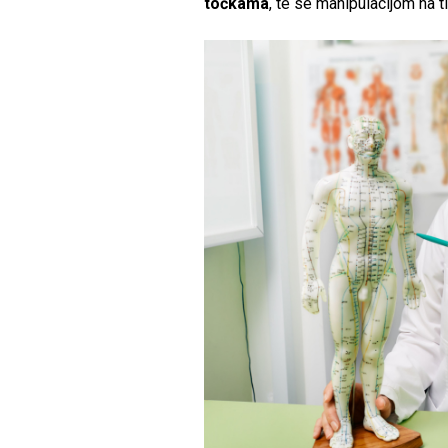
točkama
, te se manipulacijom na 