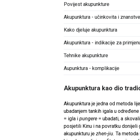
Povijest akupunkture
Akupunktura - učinkovita i znanst
Kako djeluje akupunktura
Akupunktura - indikacije za primjen
Tehnike akupunkture
Aupunktura - komplikacije
Akupunktura kao dio tradi
Akupunktura je jedna od metoda lije
ubadanjem tankih igala u određene t
= igla i
pungere
= ubadati, a skovali
posjetili Kinu i na povratku donijel
akupunkturu je
zhen-jiu.
Ta metoda u