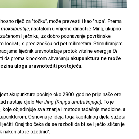
dnosno riječ za "točku", može prevesti i kao "rupa". Prema
 moksibustije
, nastalom u vrijeme dinastije Ming, ukupno
 Izučenom liječniku, uz dobro poznavanje površinske
ako locirati, s preciznošću od pet milimetara. Stimuliranjem
nacijama liječnik uravnotežuje protok vitalne energije
Qi
asiti da prema kineskom shvaćanju
akupunktura ne može
njezina uloga uravnotežiti postojeću
.
est akupunkture počinje oko 2800. godine prije naše ere
 kad nastaje djelo
Nei Jing (Knjiga unutrašnjega).
To je
, koje objedinjuje sva znanja i metode tadašnje medicine, a
upunkturom. Osnovna je ideja toga kapitalnog djela sažeta
liječiti. Onaj tko čeka da se razboli da bi se liječio sličan je
k nakon što je ožednio".