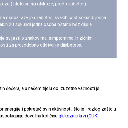
oze (intolerancija glukoze, pred-dijabetes).
dna osoba razvije dijabetes, svakih šest sekundi jedna
akih 20 sekundi jedna osoba ostane bez dijela
je svijesti o znakovima, simptomima i rizičnim
osti za pravodobno otkrivanje dijabetesa.
itih šećera, a u našem tijelu od izuzetne važnosti je
vor energije i pokretač svih aktivnosti, što je i razlog zašto u
aspolaganju dovoljnu količinu
glukozu u krvi (GUK)
.