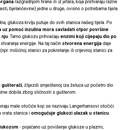
 organa
razgradnjom hrane ili iz jetara, koja pretvaraju razne
ti, bjelančevine) jedne u druge, ovisno o potrebama tijela.
ilna, glukoza krvlju putuje do svih stanica našeg tijela. Po
 uz pomoć inzulina mora savladati otpor površine
u nju
. Tamo glukozu prihvaćaju
enzimi
koji
cijepaju dio po
stvaranja energije. Na taj način
stvorena energija
daje
npr. mišićnoj stanici za pokretanje ili crijevnoj stanici za
 gušterači
, žlijezdi smještenoj iza želuca uz početni dio
e ime dobila zbog sličnosti s gušterom.
iraju male otočiće koji se nazivaju Langerhansovi otočići.
a vrata stanica i
omogućuje glukozi ulazak u stanicu
.
 glukozom
- pojačano uz povišenje glukoze u plazmi,