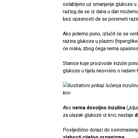
oslabljeno uz smanjenje glukoze u 
razlog da se iz dana u dan možemo r
bez opasnosti da se poremeti razi
Ako jedemo puno, izlučit će se veli
razina glukoze u plazmi (hiperglikem
će niska, zbog čega nema opasnosti
Stanice koje proizvode inzulin pona
glukoze u tijelu neovisno o našem h
Ako
nema dovoljno inzulina
(„klju
za ulazak glukoze iz krvi, nastaje
d
Posljedično dolazi do osiromašenja
slabosti cijelog organizma
.