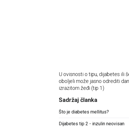
Vidni sustav
Opća medicina
Unutarnje bolesti
Uho - nos - grlo
Zubi i usna šupljina
Živčani i mentalni sustav
U ovisnosti o tipu, dijabetes ili
oboljeli može jasno odrediti da
izrazitom žeđi (tip 1)
Sadržaj članka
Što je diabetes mellitus?
Dijabetes tip 2 - inzulin neovisan