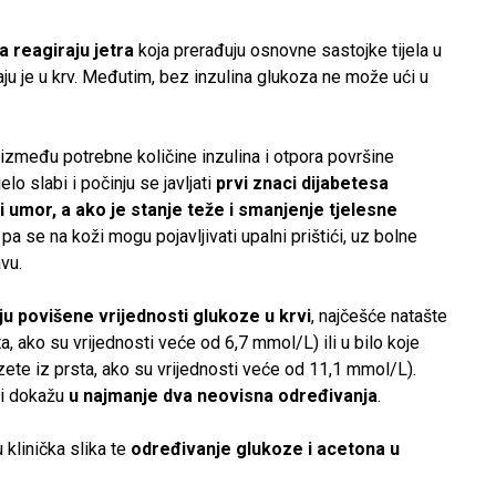
a reagiraju jetra
koja prerađuju osnovne sastojke tijela u
ju je u krv. Međutim, bez inzulina glukoza ne može ući u
između potrebne količine inzulina i otpora površine
elo slabi i počinju se javljati
prvi znaci dijabetesa
i umor, a ako je stanje teže i smanjenje tjelesne
ja pa se na koži mogu pojavljivati upalni prištići, uz bolne
vu.
u povišene vrijednosti glukoze u krvi
, najčešće natašte
ta, ako su vrijednosti veće od 6,7 mmol/L) ili u bilo koje
zete iz prsta, ako su vrijednosti veće od 11,1 mmol/L).
ti dokažu
u najmanje
dva neovisna određivanja
.
 klinička slika te
određivanje glukoze i acetona u