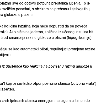
plazmi sve do gotovo potpuna prestanka lučenja. To je
azličito ponašati, s obzirom na prehranu i tjelovježbu,
na glukoze u plazmi.
ka količina inzulina, koja neće dopustiti da se poveća
ija). Ako ništa ne jedemo, količina izlučenog inzulina bit
 od smanjenja razine glukoze u plazmi (hipoglikemije).
šaju se kao automatski piloti, regulirajući promjene razine
tijenju.
ča“) koji bi savladao otpor površine stanice („otvorio vrata“)
ijabetes
.
 svih tjelesnih stanica energijom i snagom, a time i do