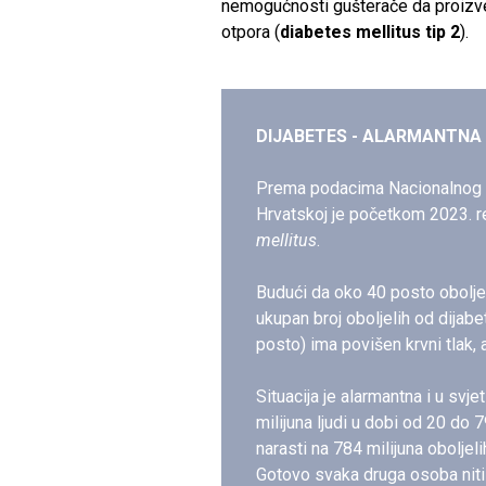
nemogućnosti gušterače da proizve
otpora (
diabetes mellitus tip 2
).
DIJABETES - ALARMANTNA 
Prema podacima Nacionalnog re
Hrvatskoj je početkom 2023. 
mellitus
.
Budući da oko 40 posto oboljel
ukupan broj oboljelih od dijab
posto) ima povišen krvni tlak, a
Situacija je alarmantna i u svj
milijuna ljudi u dobi od 20 do 
narasti na 784 milijuna oboljeli
Gotovo svaka druga osoba niti n