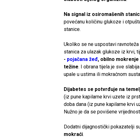
Na signal iz osiromašenih stanic
povećanu količinu glukoze i otpušta
stanice.
Ukoliko se ne uspostavi ravnoteža 
stanica za ulazak glukoze iz krvi, tij
-
pojačana žeđ
, obilno mokrenje 
težine
. I obrana tijela je sve slabi
upale u ustima ili mokraćnom susta
Dijabetes se potvrđuje na temelj
(iz pune kapilarne krvi uzete iz prs
doba dana (iz pune kapilarne krvi u
Nužno je da se povišene vrijednos
Dodatni dijagnostički pokazatelji su
mokraći
.