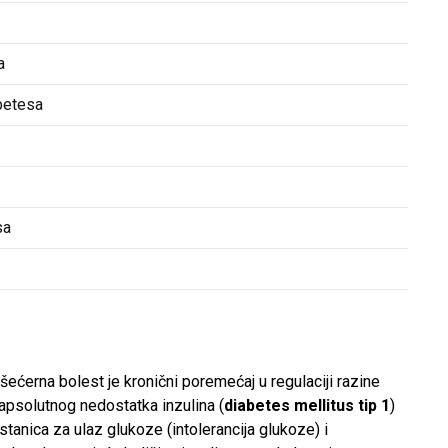
a
abetesa
sa
a
li šećerna bolest je kronični poremećaj u regulaciji razine
g apsolutnog nedostatka inzulina (
diabetes mellitus tip 1
)
stanica za ulaz glukoze (intolerancija glukoze) i