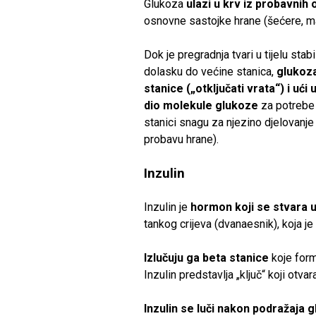
Glukoza
ulazi u krv iz probavnih
osnovne sastojke hrane (šećere, mas
Dok je pregradnja tvari u tijelu stab
dolasku do većine stanica,
glukoza
stanice („otključati vrata“) i ući 
dio molekule glukoze
za potrebe 
stanici snagu za njezino djelovanje (
probavu hrane).
Inzulin
Inzulin je
hormon koji se stvara u
tankog crijeva (dvanaesnik), koja j
Izlučuju ga beta stanice
koje form
Inzulin predstavlja „ključ“ koji otvar
Inzulin se luči nakon podražaja