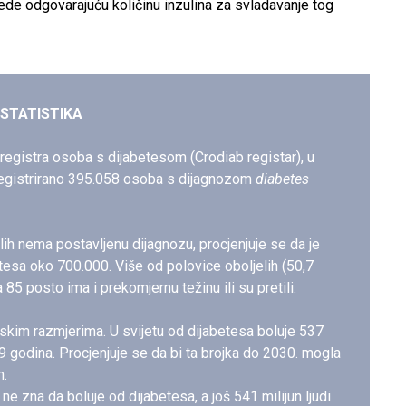
de odgovarajuću količinu inzulina za svladavanje tog
STATISTIKA
gistra osoba s dijabetesom (Crodiab registar), u
registrirano 395.058 osoba s dijagnozom
diabetes
ih nema postavljenu dijagnozu, procjenjuje se da je
etesa oko 700.000. Više od polovice oboljelih (50,7
 85 posto ima i prekomjernu težinu ili su pretili.
etskim razmjerima. U svijetu od dijabetesa boluje 537
79 godina. Procjenjuje se da bi ta brojka do 2030. mogla
h.
e zna da boluje od dijabetesa, a još 541 milijun ljudi