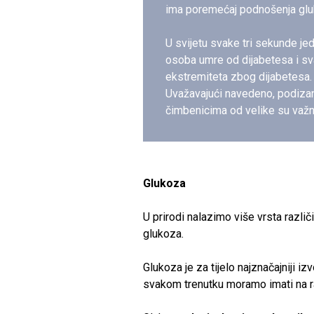
ima poremećaj podnošenja gluk
U svijetu svake tri sekunde je
osoba umre od dijabetesa i sv
ekstremiteta zbog dijabetesa.
Uvažavajući navedeno, podizan
čimbenicima od velike su važn
Glukoza
U prirodi nalazimo više vrsta različ
glukoza.
Glukoza je za tijelo najznačajniji iz
svakom trenutku moramo imati na r