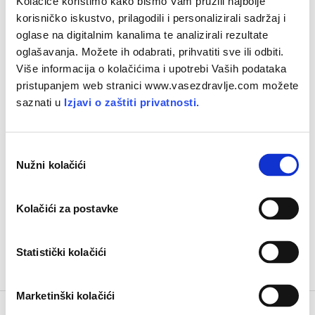
Kolačiće koristimo kako bismo Vam pružili najbolje
korisničko iskustvo, prilagodili i personalizirali sadržaj i
oglase na digitalnim kanalima te analizirali rezultate
oglašavanja. Možete ih odabrati, prihvatiti sve ili odbiti.
Više informacija o kolačićima i upotrebi Vaših podataka
pristupanjem web stranici www.vasezdravlje.com možete
saznati u
Izjavi o zaštiti privatnosti.
Prirodne omege za hormonalnu
ravnotežu
O
Nužni kolačići
d
Manipuliranjem
omega
masnim
kiselinama
može
a
se
zaustaviti
'hormonsko
divljanje
' tijela
, jer
se
b
Kolačići za postavke
uravnoteženjem
proizvodnje
dobrih
i
loših
i
eikozanoida
uspostavlja
dobro
stanje
organizma
r
p
Statistički kolačići
r
i
Marketinški kolačići
s