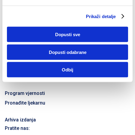
t
a
Vaše zdravlje
portal je vlasništvo tvrtke
Oktal Pharma
Prikaži detalje
n
d.o.o.
k
Informacije na portalu nisu zamjena za profesionalni
a
medicinski savjet.
Dopusti sve
Impressum
Dopusti odabrane
Izjava o zaštiti privatnosti
Uvjeti korištenja
Odbij
Autorska prava
Program vjernosti
Pronađite ljekarnu
Arhiva izdanja
Pratite nas: