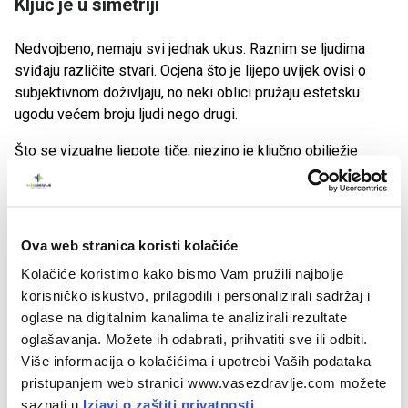
Ključ je u simetriji
Nedvojbeno, nemaju svi jednak ukus. Raznim se ljudima
sviđaju različite stvari. Ocjena što je lijepo uvijek ovisi o
subjektivnom doživljaju, no neki oblici pružaju estetsku
ugodu većem broju ljudi nego drugi.
Što se vizualne ljepote tiče, njezino je ključno obilježje
simetrija. Istraživanja u različitim kulturama pokazala su da
se promatračima u svim sredinama ljudi sviđaju više što su
njihova lica i tijela geometrijski pravilnija. Ljubav prema
simetriji prisutna je i među životinjama. Ženke prugastih
Ova web stranica koristi kolačiće
zeba preferiraju mužjake sa simetričnim nožnim prugama,
Kolačiće koristimo kako bismo Vam pružili najbolje
ženke lastavica padaju na mužjake sa simetričnim
korisničko iskustvo, prilagodili i personalizirali sadržaj i
repovima, a divojarci iz stada izbacuju one čiji su rogovi
oglase na digitalnim kanalima te analizirali rezultate
izobličeni.
oglašavanja. Možete ih odabrati, prihvatiti sve ili odbiti.
Više informacija o kolačićima i upotrebi Vaših podataka
Kod ljudi, za ljepotu je najvažnija jednakost lijeve i desne
pristupanjem web stranici www.vasezdravlje.com možete
strane lica. U jednom istraživanju ispitanici su trebali
saznati u
Izjavi o zaštiti privatnosti.