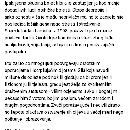
Ipak, jedna skupina bolesti bila je zastupljenija kod manje
dopadljivih ljudi: psihičke bolesti. Stopa depresije i
anksioznosti viša je među neprivlačnima, no to zacijelo nije
posljedica lošijih gena nego stresa. Istraživanje
Shackleforda i Larsena iz 1998. pokazalo je da manje
privlačni ljudi u životu trpe kontinuiran stres zbog tuđe
neuljudnosti, vrijeđanja, odbijanja i drugih ponižavajućih
postupaka.
Eto zašto se mnogi ljudi podvrgavaju estetskim
operacijama i iscrpljujućim dijetama. Sila koja navodi
milijune da odlaze pod nož ili gladuju da bi promijenili
fizionomiju ili tjelesnu građu jest želja za kvalitetnijim
društvenim statusom - višim ocjenama u školi, bogatijim
seksualnim životom, boljim poslom, većom zaradom i
drugim pogodnostima. Zvuči poražavajuće i necivilizirano,
no ljepota olakšava ostvarenje tih ciljeva u većoj mjeri nego
poštenje i obrazovanje.