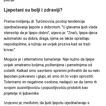
Ljepotani su bolji i zdraviji?
Prema mišljenju dr. Turčinovića, postoji tendencija
izjednačavanja ljepote s dobrotom. "U glavama ljudi vlada
stereotip da je lijepo dobro", izjavio je. "Znači, lijepa djeca
automatski su dobra, draga, njima se lakše opraštaju
nepodopštine, a ružniju se uvijek proziva kad se traži
krivac."
Moguće je i alternativno tumačenje. Nije nužno da lijepe
uvijek smatramo boljima, poštenijima i pametnijima od
ostalih. Katkad smo savršeno spremni prihvatiti da su neki
ljepotani pokvareni i glupi, ali smo im to voljni oprostiti.
Toleriramo im negativne osobine, nadajući se da ćemo ih
svojom susretljivošću i popustljivošću pridobiti kao
prijatelje ili ljubavnike.
Izvjesno je, međutim, da ljudi ljepotu izjednačavaju s