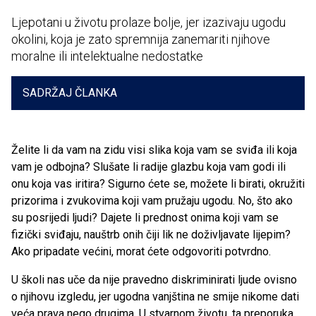
Ljepotani u životu prolaze bolje, jer izazivaju ugodu
okolini, koja je zato spremnija zanemariti njihove
moralne ili intelektualne nedostatke
SADRŽAJ ČLANKA
Želite li da vam na zidu visi slika koja vam se sviđa ili koja
vam je odbojna? Slušate li radije glazbu koja vam godi ili
onu koja vas iritira? Sigurno ćete se, možete li birati, okružiti
prizorima i zvukovima koji vam pružaju ugodu. No, što ako
su posrijedi ljudi? Dajete li prednost onima koji vam se
fizički sviđaju, nauštrb onih čiji lik ne doživljavate lijepim?
Ako pripadate većini, morat ćete odgovoriti potvrdno.
U školi nas uče da nije pravedno diskriminirati ljude ovisno
o njihovu izgledu, jer ugodna vanjština ne smije nikome dati
veća prava nego drugima. U stvarnom životu, ta preporuka