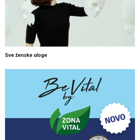
Sve
ženske
uloge