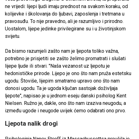
ne vrijedi: lijepi ljudi imaju prednost na svakom koraku, od
kolijevke i školovanja do ljubavi, zaposlenja i tretmana u
pravosuđu. To nije pravedno, ali je razumljivo i prirodno.
Uostalom, lijepe jedinke privilegirane su i u životinjskom
svijetu.
Da bismo razumjeli zašto nam je ljepota toliko važna,
potrebno je prisjetiti se zašto želimo promatrati i slušati
lijepe ljude ili stvari. "Naša vezanost uz ljepotu je
hedonističke prirode. Lijepo je ono što nam pruža estetsku
ugodu. Štoviše, lijepim smatramo upravo ono što nam
donosi ugodu. Ta je ugoda ključan sastojak doživljaja
ljepote", napisao je u jednom eseju danski psiholog Kent
Nielsen. Ružno je, dakle, ono što nam izaziva neugodu, a
između ugode i neugode uvijek ćemo odabrati ono prvo.
Ljepota nalik drogi
Psihologinja Nancy Etcoff iz Massachussettsa proučila je