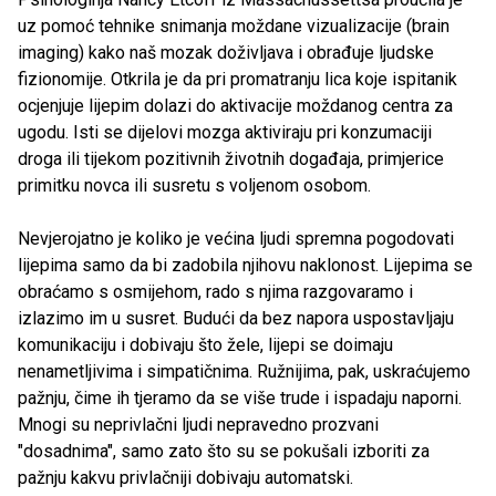
uz pomoć tehnike snimanja moždane vizualizacije (brain
imaging) kako naš mozak doživljava i obrađuje ljudske
fizionomije. Otkrila je da pri promatranju lica koje ispitanik
ocjenjuje lijepim dolazi do aktivacije moždanog centra za
ugodu. Isti se dijelovi mozga aktiviraju pri konzumaciji
droga ili tijekom pozitivnih životnih događaja, primjerice
primitku novca ili susretu s voljenom osobom.
Nevjerojatno je koliko je većina ljudi spremna pogodovati
lijepima samo da bi zadobila njihovu naklonost. Lijepima se
obraćamo s osmijehom, rado s njima razgovaramo i
izlazimo im u susret. Budući da bez napora uspostavljaju
komunikaciju i dobivaju što žele, lijepi se doimaju
nenametljivima i simpatičnima. Ružnijima, pak, uskraćujemo
pažnju, čime ih tjeramo da se više trude i ispadaju naporni.
Mnogi su neprivlačni ljudi nepravedno prozvani
"dosadnima", samo zato što su se pokušali izboriti za
pažnju kakvu privlačniji dobivaju automatski.