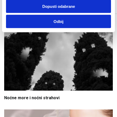
Dopusti odabrane
POVEZANI ČLANCI
Odbij
Noćne
more
i
noćni
strahovi