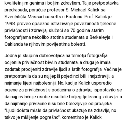
kvalitetnijim genima i boljim zdravljem. Ta je pretpostavka
predrasuda, poručuje profesor S. Michael Kalick sa
Sveučilišta Massachussetts u Bostonu. Prof. Kalick je
1998. proveo opsežno istraživanje povezanosti tjelesne
privlačnosti i zdravlja, služeći se 70 godina starim
fotografijama nekoliko stotina studenata s Berkeleyja i
Oaklanda te njihovim povijestima bolesti.
Jedna je skupina dobrovoljaca na temelju fotografija
ocijenila privlačnost bivših studenata, a druga je imala
zadatak procijeniti zdravlje ljudi s istih fotografija. Većina je
pretpostavila da su najljepši pojedinci bili i najzdraviji, a
najmanje lijepi najbolesniji. No, kad je Kalick usporedio
ocjene za privlačnost s podacima o zdravlju, ispostavilo se
da najprivlačnije osobe nisu bile boljeg tjelesnog zdravlja, a
da najmanje privlačne nisu bile boležljivije od prosjeka.
"Ljudi doista misle da privlačnost ukazuje na zdravlje, no
takvo je mišljenje pogrešno", komentirao je Kalick.