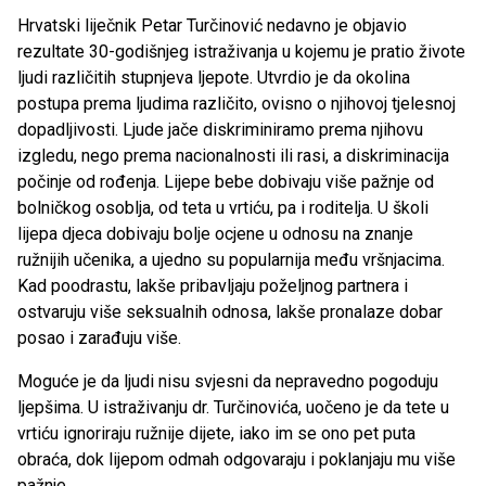
Hrvatski liječnik Petar Turčinović nedavno je objavio
rezultate 30-godišnjeg istraživanja u kojemu je pratio živote
ljudi različitih stupnjeva ljepote. Utvrdio je da okolina
postupa prema ljudima različito, ovisno o njihovoj tjelesnoj
dopadljivosti. Ljude jače diskriminiramo prema njihovu
izgledu, nego prema nacionalnosti ili rasi, a diskriminacija
počinje od rođenja. Lijepe bebe dobivaju više pažnje od
bolničkog osoblja, od teta u vrtiću, pa i roditelja. U školi
lijepa djeca dobivaju bolje ocjene u odnosu na znanje
ružnijih učenika, a ujedno su popularnija među vršnjacima.
Kad poodrastu, lakše pribavljaju poželjnog partnera i
ostvaruju više seksualnih odnosa, lakše pronalaze dobar
posao i zarađuju više.
Moguće je da ljudi nisu svjesni da nepravedno pogoduju
ljepšima. U istraživanju dr. Turčinovića, uočeno je da tete u
vrtiću ignoriraju ružnije dijete, iako im se ono pet puta
obraća, dok lijepom odmah odgovaraju i poklanjaju mu više
pažnje.