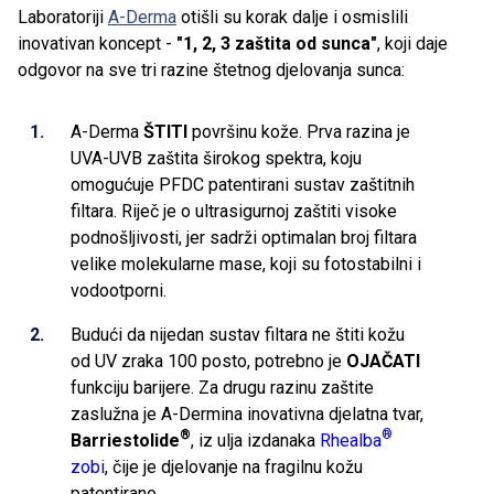
Laboratoriji
A-Derma
otišli su korak dalje i osmislili
inovativan koncept -
"1, 2, 3 zaštita od sunca"
, koji daje
odgovor na sve tri razine štetnog djelovanja sunca:
A-Derma
ŠTITI
površinu kože. Prva razina je
UVA-UVB zaštita širokog spektra, koju
omogućuje PFDC patentirani sustav zaštitnih
filtara. Riječ je o ultrasigurnoj zaštiti visoke
podnošljivosti, jer sadrži optimalan broj filtara
velike molekularne mase, koji su fotostabilni i
vodootporni.
Budući da nijedan sustav filtara ne štiti kožu
od UV zraka 100 posto, potrebno je
OJAČATI
funkciju barijere. Za drugu razinu zaštite
zaslužna je A-Dermina inovativna djelatna tvar,
®
®
Barriestolide
, iz ulja izdanaka
Rhealba
zobi
, čije je djelovanje na
fragilnu kožu
patentirano.