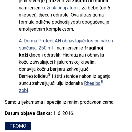
jedinstven je proizvod
za zaštitu od sunca
namijenjen
koži sklonoj atopiji
, za bebe (od 6
mjeseci), djecu i odrasle. Ova ultrasigurna
formula odlične podnošljivosti obogaćena je
emolijentnim kompleksom.
A-Derma Protect AH obnavljajući losion nakon
sunčanja, 250 ml
-
namijenjen je
fragilnoj
koži
djece i odraslih. Hidratizira i obnavlja
kožu zahvaljujući hijaluronskoj kiselini,
obnavlja kožnu barijeru zahvaljujući
®
Barriestolideu
i štiti stanice nakon izlaganja
®
suncu zahvaljujući ulju izdanaka
Rhealba
zobi
.
Samo u ljekarnama i specijaliziranim prodavaonicama.
Datum objave članka:
1. 6. 2016.
PROMO