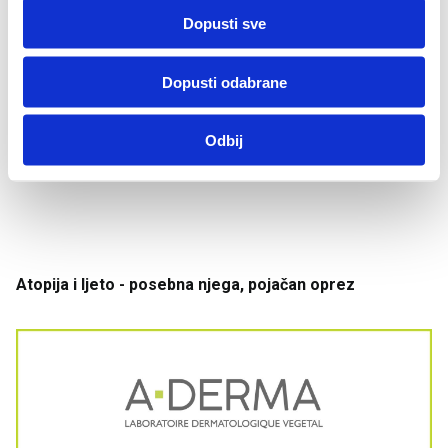
a
Dopusti sve
Dopusti odabrane
Odbij
Atopija
i
ljeto
- posebna
njega
, pojačan
oprez