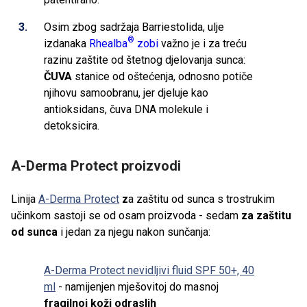
Osim zbog sadržaja Barriestolida, ulje
®
izdanaka
Rhealba
zobi
važno je i za treću
razinu zaštite od štetnog djelovanja sunca:
ČUVA
stanice od oštećenja, odnosno potiče
njihovu samoobranu, jer djeluje kao
antioksidans, čuva DNA molekule i
detoksicira.
A-Derma Protect proizvodi
Linija
A-Derma Protect
z
a zaštitu od sunca s trostrukim
učinkom sastoji se od osam proizvoda - sedam
za zaštitu
od sunca
i jedan za njegu nakon sunčanja:
A-Derma Protect nevidljivi fluid SPF 50+, 40
ml
- namijenjen
mješovitoj do masnoj
fragilnoj koži
odraslih