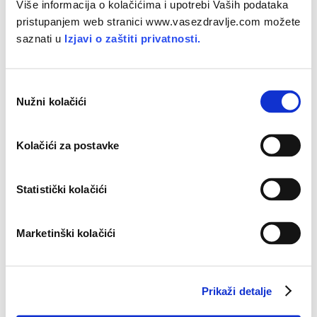
Više informacija o kolačićima i upotrebi Vaših podataka
pristupanjem web stranici www.vasezdravlje.com možete
Zaštita
od
sunca
za
fragilnu
kožu
saznati u
Izjavi o zaštiti privatnosti.
O
Nužni kolačići
d
a
b
Kolačići za postavke
i
r
p
Statistički kolačići
r
i
Marketinški kolačići
s
t
Atopija
i
ljeto
- što
činiti
a
Prikaži detalje
n
k