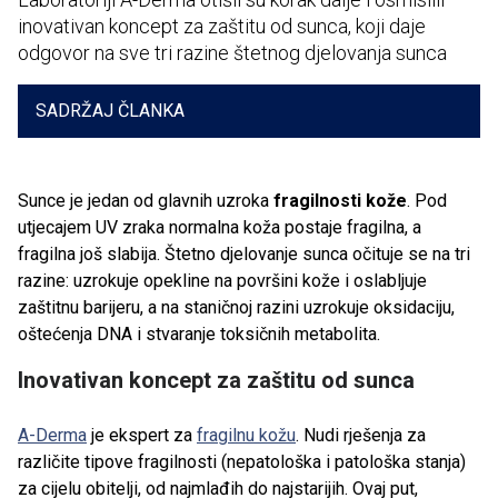
inovativan koncept za zaštitu od sunca, koji daje
odgovor na sve tri razine štetnog djelovanja sunca
SADRŽAJ ČLANKA
Sunce je jedan od glavnih uzroka
fragilnosti kože
. Pod
utjecajem UV zraka normalna koža postaje fragilna, a
fragilna još slabija. Štetno djelovanje sunca očituje se na tri
razine: uzrokuje opekline na površini kože i oslabljuje
zaštitnu barijeru, a na staničnoj razini uzrokuje oksidaciju,
oštećenja DNA i stvaranje toksičnih metabolita.
Inovativan koncept za zaštitu od sunca
A-Derma
je ekspert za
fragilnu kožu
. Nudi rješenja za
različite tipove fragilnosti (nepatološka i patološka stanja)
za cijelu obitelji, od najmlađih do najstarijih. Ovaj put,