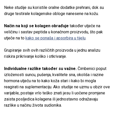
Neke studije su koristile oralne dodatke prehrani, dok su
druge testirale kolagenske obloge nanesene na kožu.
Način na koji se kolagen obrađuje
također utječe na
veličinu i sastav peptida u konačnom proizvodu, što pak
utječe na to
kako se ponaša i apsorbira u tijelu
.
Grupiranje svih ovih različitih proizvoda u jednu analizu
riskira prikrivanje koliko i otkrivanje.
Individualne razlike također su važne.
Čimbenici poput
izloženosti suncu, pušenja, kvalitete sna, okoliša i razine
hormona utječu na to kako koža stari i kako bi mogla
reagirati na suplementaciju. Ako studije ne uzmu u obzir ove
varijable, postaje vrlo teško znati jesu li uočene promjene
zaista posljedica kolagena ili jednostavno odražavaju
razlike u načinu života sudionika.