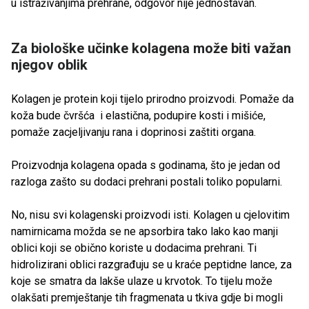
u istraživanjima prehrane, odgovor nije jednostavan.
Za biološke učinke kolagena može biti važan
njegov oblik
Kolagen je protein koji tijelo prirodno proizvodi. Pomaže da
koža bude čvršća i elastična, podupire kosti i mišiće,
pomaže zacjeljivanju rana i doprinosi zaštiti organa.
Proizvodnja kolagena opada s godinama, što je jedan od
razloga zašto su dodaci prehrani postali toliko popularni.
No, nisu svi kolagenski proizvodi isti. Kolagen u cjelovitim
namirnicama možda se ne apsorbira tako lako kao manji
oblici koji se obično koriste u dodacima prehrani. Ti
hidrolizirani oblici razgrađuju se u kraće peptidne lance, za
koje se smatra da lakše ulaze u krvotok. To tijelu može
olakšati premještanje tih fragmenata u tkiva gdje bi mogli