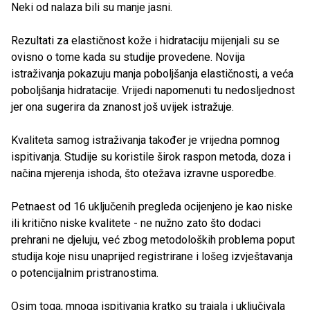
Neki od nalaza bili su manje jasni.
Rezultati za elastičnost kože i hidrataciju mijenjali su se
ovisno o tome kada su studije provedene. Novija
istraživanja pokazuju manja poboljšanja elastičnosti, a veća
poboljšanja hidratacije. Vrijedi napomenuti tu nedosljednost
jer ona sugerira da znanost još uvijek istražuje.
Kvaliteta samog istraživanja također je vrijedna pomnog
ispitivanja. Studije su koristile širok raspon metoda, doza i
načina mjerenja ishoda, što otežava izravne usporedbe.
Petnaest od 16 uključenih pregleda ocijenjeno je kao niske
ili kritično niske kvalitete - ne nužno zato što dodaci
prehrani ne djeluju, već zbog metodoloških problema poput
studija koje nisu unaprijed registrirane i lošeg izvještavanja
o potencijalnim pristranostima.
Osim toga, mnoga ispitivanja kratko su trajala i uključivala