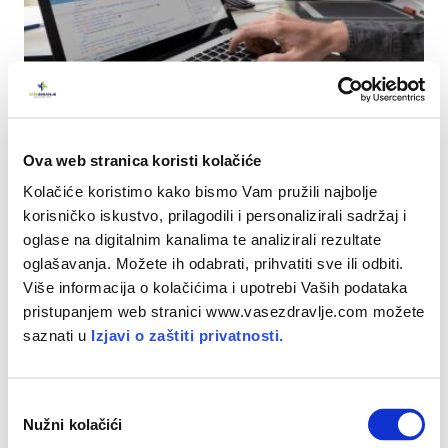
Prepoznajte znakove stresa na poslu
Ova web stranica koristi kolačiće
Što
uspješnije
kontrolirate
vlastiti
stres
, pozitivnije
Kolačiće koristimo kako bismo Vam pružili najbolje
ćete
utjecati
na
ljude
oko
sebe
, a
smanjenje
korisničko iskustvo, prilagodili i personalizirali sadržaj i
stresa
kod
drugih
pozitivno
će
utjecati
i
na
razinu
oglase na digitalnim kanalima te analizirali rezultate
vašeg
stresa
oglašavanja. Možete ih odabrati, prihvatiti sve ili odbiti.
Više informacija o kolačićima i upotrebi Vaših podataka
pristupanjem web stranici www.vasezdravlje.com možete
saznati u
Izjavi o zaštiti privatnosti.
O
Nužni kolačići
d