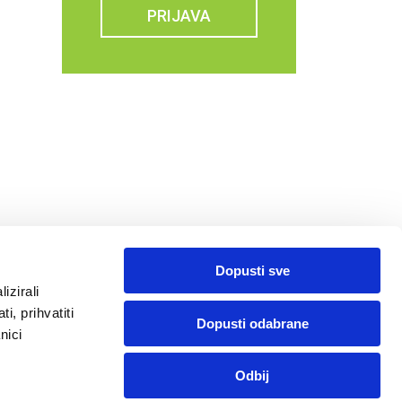
PRIJAVA
Dopusti sve
izirali
i, prihvatiti
Dopusti odabrane
nici
Program vjernosti
Arhiva izdanja
Pronađite ljekarnu
Pratite nas:
Odbij