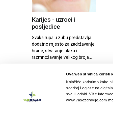
Vidni sustav
Opća medicina
Karijes - uzroci i
posljedice
Unutarnje bolesti
Svaka
rupa
u
zubu
predstavlja
Uho - nos - grlo
dodatno
mjesto
za
zadržavanje
Zubi i usna šupljina
hrane
, stvaranje
plaka
i
razmnožavanje
velikog
broja
...
Živčani i mentalni sustav
Ova web stranica koristi 
Kolačiće koristimo kako bis
sadržaj i oglase na digitaln
sve ili odbiti. Više inform
Vaše zdravlje
portal je vlasništvo tvrtke
Oktal 
www.vasezdravlje.com mož
Informacije na portalu nisu zamjena za profesio