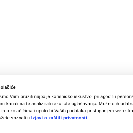
zdjelice
kolačiće
mo Vam pružili najbolje korisničko iskustvo, prilagodili i personal
im kanalima te analizirali rezultate oglašavanja. Možete ih odabrat
acija o kolačićima i upotrebi Vaših podataka pristupanjem web stra
Impressum
Pharma d.o.o.
ete saznati u
Izjavi o zaštiti privatnosti.
Izjava o zaštiti privatnosti
nalni medicinski savjet.
Uvjeti korištenja