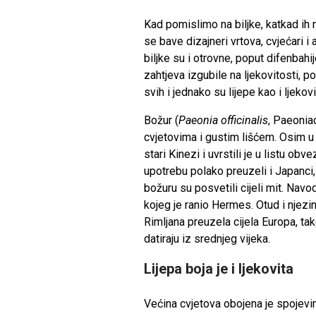
Kad pomislimo na biljke, katkad ih 
se bave dizajneri vrtova, cvjećari 
biljke su i otrovne, poput difenbahi
zahtjeva izgubile na ljekovitosti, 
svih i jednako su lijepe kao i ljekov
Božur (
Paeonia officinalis
, Paeonia
cvjetovima i gustim lišćem. Osim u 
stari Kinezi i uvrstili je u listu obve
upotrebu polako preuzeli i Japanci,
božuru su posvetili cijeli mit. Navo
kojeg je ranio Hermes. Otud i njezin 
Rimljana preuzela cijela Europa, t
datiraju iz srednjeg vijeka.
Lijepa boja je i ljekovita
Većina cvjetova obojena je spojevi