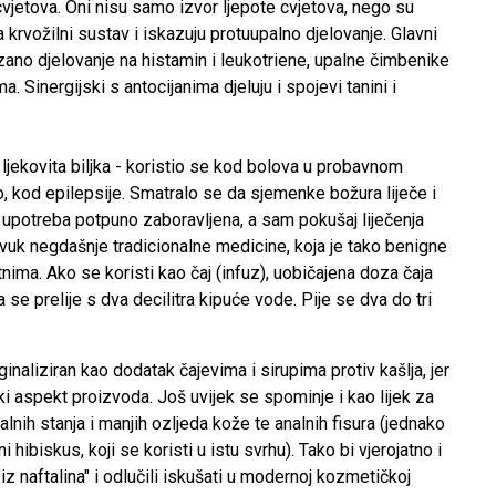
i cvjetova. Oni nisu samo izvor ljepote cvjetova, nego su
a krvožilni sustav i iskazuju protuupalno djelovanje. Glavni
zano djelovanje na histamin i leukotriene, upalne čimbenike
a. Sinergijski s antocijanima djeluju i spojevi tanini i
ljekovita biljka - koristio se kod bolova u probavnom
ivo, kod epilepsije. Smatralo se da sjemenke božura liječe i
ta upotreba potpuno zaboravljena, a sam pokušaj liječenja
zvuk negdašnje tradicionalne medicine, koja je tako benigne
nima. Ako se koristi kao čaj (infuz), uobičajena doza čaja
a se prelije s dva decilitra kipuće vode. Pije se dva do tri
ginaliziran kao dodatak čajevima i sirupima protiv kašlja, jer
ki aspekt proizvoda. Još uvijek se spominje i kao lijek za
lnih stanja i manjih ozljeda kože te analnih fisura (jednako
i hibiskus, koji se koristi u istu svrhu). Tako bi vjerojatno i
 "iz naftalina" i odlučili iskušati u modernoj kozmetičkoj