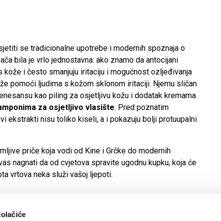
 sjetiti se tradicionalne upotrebe i modernih spoznaja o
vača bila je vrlo jednostavna: ako znamo da antocijani
us kože i često smanjuju iritaciju i mogućnost ozljeđivanja
ože pomoći ljudima s kožom sklonom iritaciji. Njemu sličan
renesansu kao piling za osjetljivu kožu i dodatak kremama.
amponima za osjetljivo vlasište
. Pred poznatim
ekstrakti nisu toliko kiseli, a i pokazuju bolji protuupalni
animljive priče koja vodi od Kine i Grčke do modernih
as nagnati da od cvjetova spravite ugodnu kupku, koja će
ta vrtova neka služi vašoj ljepoti.
kolačiće