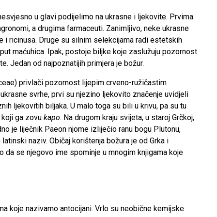
nesvjesno u glavi podijelimo na ukrasne i ljekovite. Prvima
i agronomi, a drugima farmaceuti. Zanimljivo, neke ukrasne
je i ricinusa. Druge su silnim selekcijama radi estetskih
poput maćuhica. Ipak, postoje biljke koje zaslužuju pozornost
ite. Jedan od najpoznatijih primjera je božur.
ceae) privlači pozornost lijepim crveno-ružičastim
ukrasne svrhe, prvi su njezino ljekovito značenje uvidjeli
znih ljekovitih biljaka. U malo toga su bili u krivu, pa su tu
 koji ga zovu
kapo
. Na drugom kraju svijeta, u staroj Grčkoj,
dno je liječnik Paeon njome izliječio ranu bogu Plutonu,
latinski naziv. Običaj korištenja božura je od Grka i
ako da se njegovo ime spominje u mnogim knjigama koje
ma koje nazivamo antocijani. Vrlo su neobične kemijske