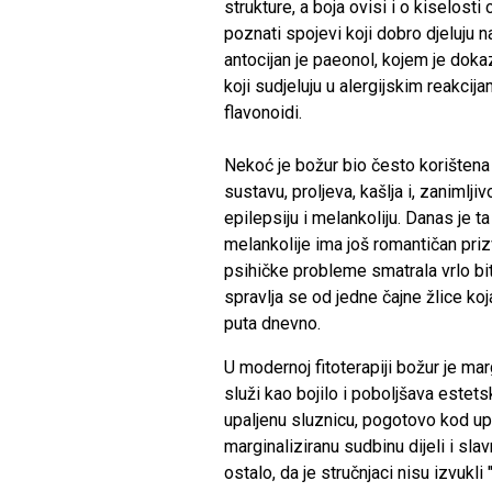
strukture, a boja ovisi i o kiselost
poznati spojevi koji dobro djeluju n
antocijan je paeonol, kojem je doka
koji sudjeluju u alergijskim reakcijam
flavonoidi.
Nekoć je božur bio često korištena 
sustavu, proljeva, kašlja i, zanimlj
epilepsiju i melankoliju. Danas je 
melankolije ima još romantičan pri
psihičke probleme smatrala vrlo bit
spravlja se od jedne čajne žlice koj
puta dnevno.
U modernoj fitoterapiji božur je mar
služi kao bojilo i poboljšava estets
upaljenu sluznicu, pogotovo kod upa
marginaliziranu sudbinu dijeli i slavn
ostalo, da je stručnjaci nisu izvukli