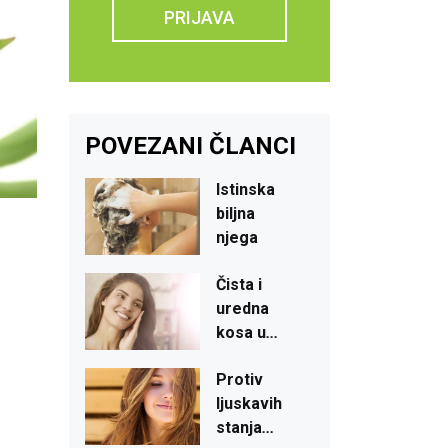
PRIJAVA
POVEZANI ČLANCI
Istinska
biljna
njega
Čista
i
uredna
kosa
u
...
Protiv
ljuskavih
stanja
...