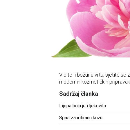
Vidni sustav
Opća medicina
Unutarnje bolesti
Uho - nos - grlo
Zubi i usna šupljina
Živčani i mentalni sustav
Vidite li božur u vrtu, sjetite s
modernih kozmetičkih priprava
Sadržaj članka
Lijepa boja je i ljekovita
Spas za iritiranu kožu