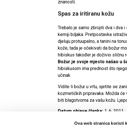
znanosti.
Spas za iritiranu kožu
Trebalo je samo zbrojiti dva i dva i
kemiji biljaka. Pretpostavka istraži
djeluju protuupalno, a tanini na ton
kože, tada je očekivati da božur m
hibiskus također je doživio sličnu 
Božur je svoje mjesto našao u š
hibiskusom ima prednost što njegovi 
učinak.
Vidite li božur u vrtu, sjetite se z
kozmetičkih pripravaka. Možda će v
biti blagotvorna za vašu kožu. Ljepo
Datum objave članka:
1. 6. 2011.
Ova web stranica koristi 