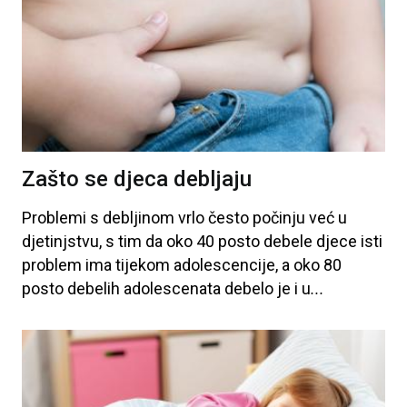
Zašto se djeca debljaju
Problemi
s
debljinom
vrlo
često
počinju
već
u
djetinjstvu
, s
tim
da
oko
40 posto
debele
djece
isti
problem
ima
tijekom
adolescencije
, a
oko
80
posto
debelih
adolescenata
debelo
je
i
u
...