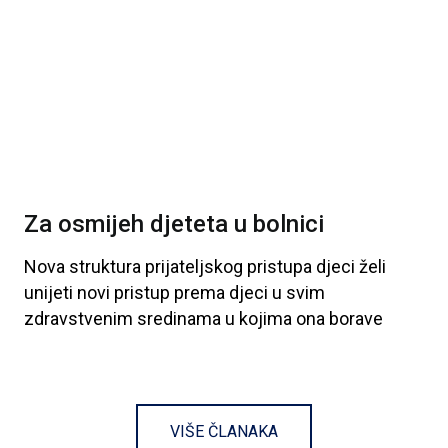
Za osmijeh djeteta u bolnici
Nova
struktura
prijateljskog
pristupa
djeci
želi
unijeti
novi
pristup
prema
djeci
u
svim
zdravstvenim
sredinama
u
kojima
ona
borave
VIŠE ČLANAKA