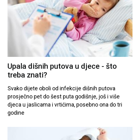
Upala dišnih putova u djece - što
treba znati?
Svako
dijete
oboli
od
infekcije
dišnih
putova
prosječno
pet
do
šest
puta
godišnje
, još
i
više
djeca
u
jaslicama
i
vrtićima
, posebno
ona
do
tri
godine