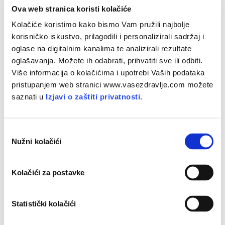
Ova web stranica koristi kolačiće
Kolačiće koristimo kako bismo Vam pružili najbolje
korisničko iskustvo, prilagodili i personalizirali sadržaj i
oglase na digitalnim kanalima te analizirali rezultate
oglašavanja. Možete ih odabrati, prihvatiti sve ili odbiti.
Više informacija o kolačićima i upotrebi Vaših podataka
pristupanjem web stranici www.vasezdravlje.com možete
saznati u
Izjavi o zaštiti privatnosti.
10 koraka do uspješnog dojenja
O
Nužni kolačići
Svjetska
zdravstvena
organizacija
(SZ
O) i
UNIC
EF
d
a
prije
dva
desetljeća
ocijenili
su
da
je
svijet
krenuo
b
prema
velikom
nekontroliranom
eksperimentu
, u
Kolačići za postavke
i
kojemu
je
sve
manje
djece
na
prirodnoj
prehrani.
r
p
Statistički kolačići
r