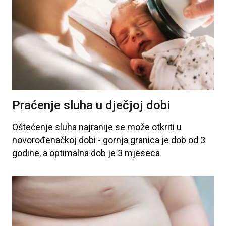
Praćenje sluha u dječjoj dobi
Oštećenje
sluha
najranije
se
može
otkriti
u
novorođenačkoj
dobi
- gornja
granica
je
dob
od
3
godine
, a
optimalna
dob
je
3 mjeseca