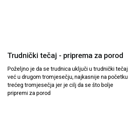
Trudnički tečaj - priprema za porod
Poželjno
je
da
se
trudnica
uključi
u
trudnički
tečaj
već
u
drugom
tromjesečju
, najkasnije
na
početku
trećeg
tromjesečja
jer
je
cilj
da
se
što
bolje
pripremi
za
porod