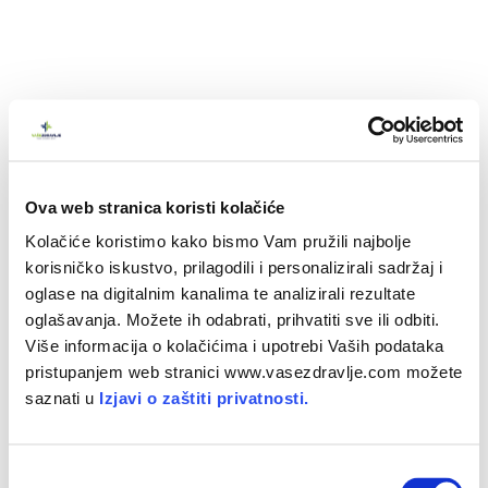
Epiziotomija - vodič kroz porođajni
Ova web stranica koristi kolačiće
rez
Kolačiće koristimo kako bismo Vam pružili najbolje
korisničko iskustvo, prilagodili i personalizirali sadržaj i
U današnje
vrijeme
sukobljavaju
se
razlozi
za
i
oglase na digitalnim kanalima te analizirali rezultate
protiv
epiziotomije
pa
je
uputno
znati
ne
samo
oglašavanja. Možete ih odabrati, prihvatiti sve ili odbiti.
čemu
služi
i
što
očekivati
, nego
i
kako
izbjeći
Više informacija o kolačićima i upotrebi Vaših podataka
spontano
puknuće
međice
pristupanjem web stranici www.vasezdravlje.com možete
saznati u
Izjavi o zaštiti privatnosti.
O