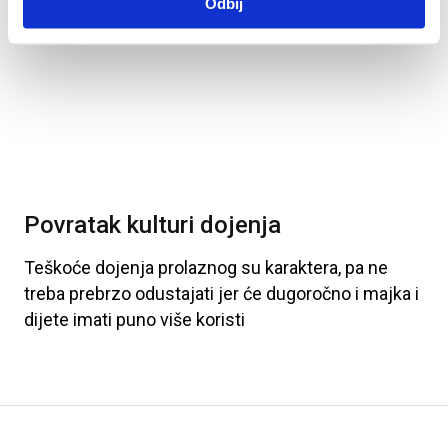
Odbij
Povratak kulturi dojenja
Teškoće
dojenja
prolaznog
su
karaktera
, pa
ne
treba
prebrzo
odustajati
jer
će
dugoročno
i
majka
i
dijete
imati
puno
više
koristi