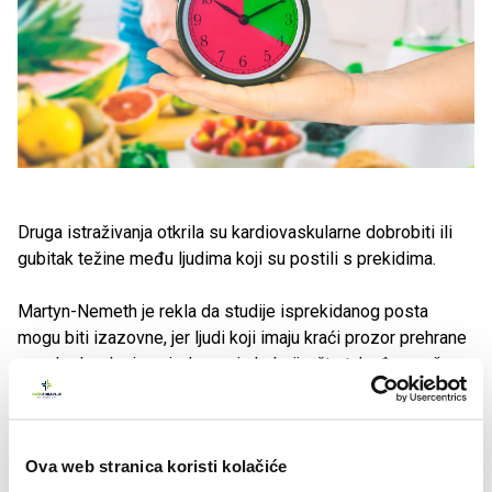
Druga istraživanja otkrila su kardiovaskularne dobrobiti ili
gubitak težine među ljudima koji su postili s prekidima.
Martyn-Nemeth je rekla da studije isprekidanog posta
mogu biti izazovne, jer ljudi koji imaju kraći prozor prehrane
ponekad na kraju pojedu manje kalorija, što također može
utjecati na metabolizam i kardiovaskularni rizik.
Iako smatra da nova studija doprinosi našem razumijevanju
Ova web stranica koristi kolačiće
utjecaja vremena obroka i trajanja posta tijekom noći na