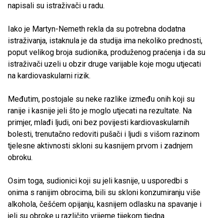
napisali su istraživači u radu.
Iako je Martyn-Nemeth rekla da su potrebna dodatna
istraživanja, istaknula je da studija ima nekoliko prednosti,
poput velikog broja sudionika, produženog praćenja i da su
istraživači uzeli u obzir druge varijable koje mogu utjecati
na kardiovaskularni rizik.
Međutim, postojale su neke razlike između onih koji su
ranije i kasnije jeli što je moglo utjecati na rezultate. Na
primjer, mlađi ljudi, oni bez povijesti kardiovaskularnih
bolesti, trenutačno redoviti pušači i ljudi s višom razinom
tjelesne aktivnosti skloni su kasnijem prvom i zadnjem
obroku.
Osim toga, sudionici koji su jeli kasnije, u usporedbi s
onima s ranijim obrocima, bili su skloni konzumiranju više
alkohola, češćem opijanju, kasnijem odlasku na spavanje i
jeli su obroke u različito vrijeme tijekom tjedna.