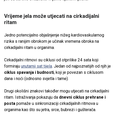
Vrijeme jela može utjecati na cirkadijalni
ritam
Jedno potencijalno objašnjenje nižeg kardiovaskularnog
rizika s ranijim obrokom je učinak vremena obroka na
cirkadijalni ritam u organima.
Cirkadijalni ritmovi su ciklusi od otprilike 24 sata koji
formiraju
unutarnji sat tijela
. Jedan od najpoznatijih od njih je
ciklus spavanja i budnosti
, koji je povezan s ciklusom
dana i noći (odnosno svjetla i tame).
Drugi okolišni znakovi također mogu utjecati na cirkadijalni
ritam. Istraživanja pokazuju da
dnevni ciklus prehrane i
posta
pomaže u sinkronizaciji cirkadijalnih ritmova u
organima kao što su jetra, srce, bubrezi i gušterača.