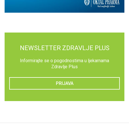
NEWSLETTER ZDRAVLJE PLUS
Informirajte se o pogodnostima u ljekarnama
Zdravlje Plus
PRIJAVA