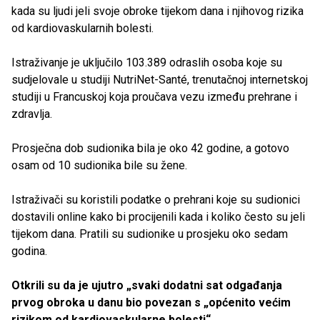
kada su ljudi jeli svoje obroke tijekom dana i njihovog rizika
od kardiovaskularnih bolesti.
Istraživanje je uključilo 103.389 odraslih osoba koje su
sudjelovale u studiji NutriNet-Santé, trenutačnoj internetskoj
studiji u Francuskoj koja proučava vezu između prehrane i
zdravlja.
Prosječna dob sudionika bila je oko 42 godine, a gotovo
osam od 10 sudionika bile su žene.
Istraživači su koristili podatke o prehrani koje su sudionici
dostavili online kako bi procijenili kada i koliko često su jeli
tijekom dana. Pratili su sudionike u prosjeku oko sedam
godina.
Otkrili su da je ujutro „svaki dodatni sat odgađanja
prvog obroka u danu bio povezan s „općenito većim
rizikom od kardiovaskularne bolesti“.