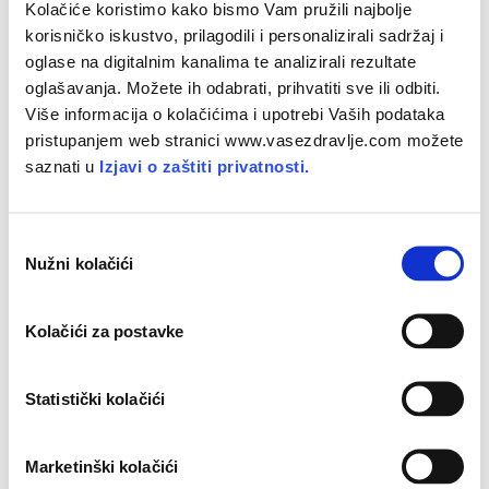
zdravlje, rekla je da je prerano preporučiti ljudima da jedu
Kolačiće koristimo kako bismo Vam pružili najbolje
svoje obroke u određeno doba dana. „Morali bismo uzeti u
korisničko iskustvo, prilagodili i personalizirali sadržaj i
obzir preferencije, stil života i zdravstvene karakteristike
oglase na digitalnim kanalima te analizirali rezultate
pojedine osobe prije nego što bismo mogli dati takvu vrstu
oglašavanja. Možete ih odabrati, prihvatiti sve ili odbiti.
preporuke“, rekla je.
Više informacija o kolačićima i upotrebi Vaših podataka
pristupanjem web stranici www.vasezdravlje.com možete
saznati u
Izjavi o zaštiti privatnosti.
Zaključak studije
U velikoj studiji sa sedmogodišnjim praćenjem, istraživači
O
su otkrili da su ljudi koji su prvi i posljednji obrok jeli ranije
Nužni kolačići
d
tijekom dana imali manji rizik od kardiovaskularnih bolesti
a
od onih koji su jeli kasnije tijekom dana.
b
Kolačići za postavke
i
Dulje razdoblje gladovanja preko noći također je povezano
r
s manjim rizikom od moždanog udara ili drugih
p
Statistički kolačići
cerebrovaskularnih bolesti, dok broj obroka pojedenih
r
tijekom dana nije imao utjecaja na obolijevanje od
i
Marketinški kolačići
cerebrovaskularnih niti kardiovaskularnih bolesti.
s