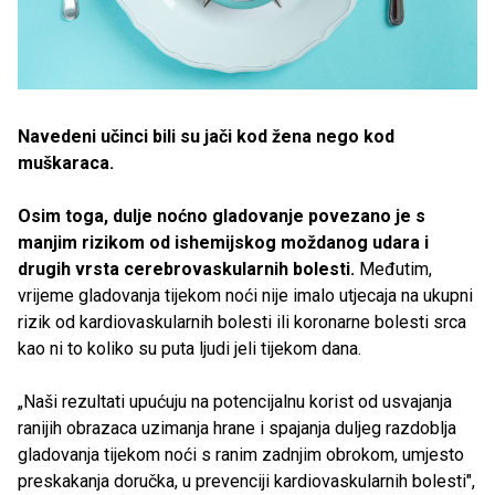
Navedeni učinci bili su jači kod žena nego kod
muškaraca.
Osim toga, dulje noćno gladovanje povezano je s
manjim rizikom od ishemijskog moždanog udara i
drugih vrsta cerebrovaskularnih bolesti.
Međutim,
vrijeme gladovanja tijekom noći nije imalo utjecaja na ukupni
rizik od kardiovaskularnih bolesti ili koronarne bolesti srca
kao ni to koliko su puta ljudi jeli tijekom dana.
„Naši rezultati upućuju na potencijalnu korist od usvajanja
ranijih obrazaca uzimanja hrane i spajanja duljeg razdoblja
gladovanja tijekom noći s ranim zadnjim obrokom, umjesto
preskakanja doručka, u prevenciji kardiovaskularnih bolesti",