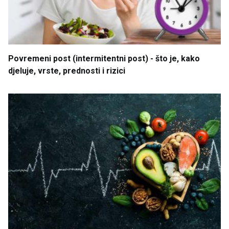
Povremeni
post
(intermitentni
post
) - što
je
, kako
djeluje
, vrste
, prednosti
i
rizici