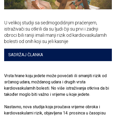
U velikoj studiji sa sedmogodišnjim praćenjem,
istraživači su otkrili da su ljudi čiji su prvi i zadnji
obroci bili raniji imali manji rizik od kardiovaskularnih
bolesti od onih koji su jeli kasnije
SADRŽAJ ČLANKA
Vrsta hrane koju jedete može povećati ili smanjiti rizik od
srčanog udara, moždanog udara i drugih vrsta
kardiovaskularnih bolesti. No više istraživanja otkriva da bi
također moglo biti važno i vrijeme u koje jedete.
Nastavno, nova studija koja proučava vrijeme obroka i
kardiovaskularni rizik, objavljena 14. prosinca u časopisu