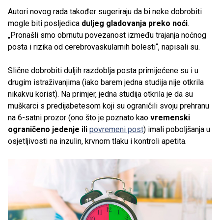
Autori novog rada također sugeriraju da bi neke dobrobiti
mogle biti posljedica
duljeg gladovanja preko noći
.
„Pronašli smo obrnutu povezanost između trajanja noćnog
posta i rizika od cerebrovaskularnih bolesti“, napisali su.
Slične dobrobiti duljih razdoblja posta primijećene su i u
drugim istraživanjima (iako barem jedna studija nije otkrila
nikakvu korist). Na primjer, jedna studija otkrila je da su
muškarci s predijabetesom koji su ograničili svoju prehranu
na 6-satni prozor (ono što je poznato kao
vremenski
ograničeno jedenje ili
povremeni post
) imali poboljšanja u
osjetljivosti na inzulin, krvnom tlaku i kontroli apetita.