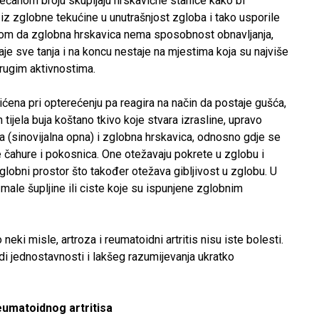
ećanom broju skupljaju hrskavične stanice kako bi
i iz zglobne tekućine u unutrašnjost zgloba i tako usporile
irom da zglobna hrskavica nema sposobnost obnavljanja,
aje sve tanja i na koncu nestaje na mjestima koja su najviše
drugim aktivnostima.
ićena pri opterećenju pa reagira na način da postaje gušća,
 tijela buja koštano tkivo koje stvara izrasline, upravo
a (sinovijalna opna) i zglobna hrskavica, odnosno gdje se
e čahure i pokosnica. One otežavaju pokrete u zglobu i
globni prostor što također otežava gibljivost u zglobu. U
male šupljine ili ciste koje su ispunjene zglobnim
eki misle, artroza i reumatoidni artritis nisu iste bolesti.
di jednostavnosti i lakšeg razumijevanja ukratko
eumatoidnog artritisa