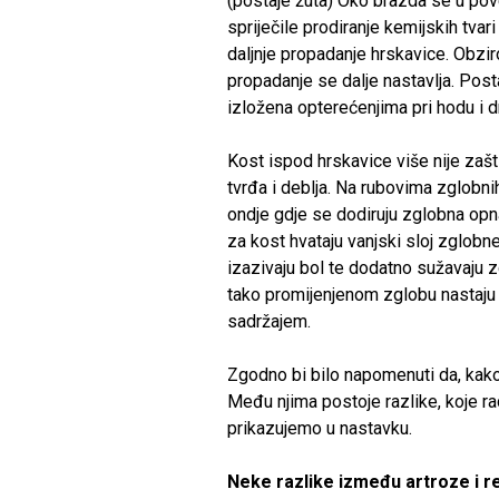
(postaje žuta) Oko brazda se u pov
spriječile prodiranje kemijskih tvar
daljnje propadanje hrskavice. Obz
propadanje se dalje nastavlja. Post
izložena opterećenjima pri hodu i 
Kost ispod hrskavice više nije zašt
tvrđa i deblja. Na rubovima zglobnih
ondje gdje se dodiruju zglobna opn
za kost hvataju vanjski sloj zglobn
izazivaju bol te dodatno sužavaju z
tako promijenjenom zglobu nastaju 
sadržajem.
Zgodno bi bilo napomenuti da, kako n
Među njima postoje razlike, koje ra
prikazujemo u nastavku.
Neke razlike između artroze i r