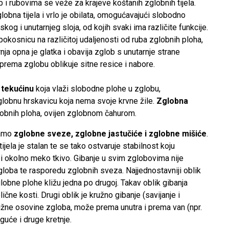
ob i rubovima se veže za krajeve koštanih zglobnih tijela.
globna tijela i vrlo je obilata, omogućavajući slobodno
kog i unutarnjeg sloja, od kojih svaki ima različite funkcije.
okosnicu na različitoj udaljenosti od ruba zglobnih ploha,
rnja opna je glatka i obavija zglob s unutarnje strane
 a prema zglobu oblikuje sitne resice i nabore.
 tekućinu
koja vlaži slobodne plohe u zglobu,
globnu hrskavicu koja nema svoje krvne žile.
Zglobna
lobnih ploha, ovijen zglobnom čahurom.
jamo
zglobne sveze, zglobne jastučiće i zglobne mišiće
.
ela je stalan te se tako ostvaruje stabilnost koju
i okolno meko tkivo. Gibanje u svim zglobovima nije
 zgloba te rasporedu zglobnih sveza. Najjednostavniji oblik
globne plohe kližu jedna po drugoj. Takav oblik gibanja
ične kosti. Drugi oblik je kružno gibanje (savijanje i
užne osovine zgloba, može prema unutra i prema van (npr.
guće i druge kretnje.