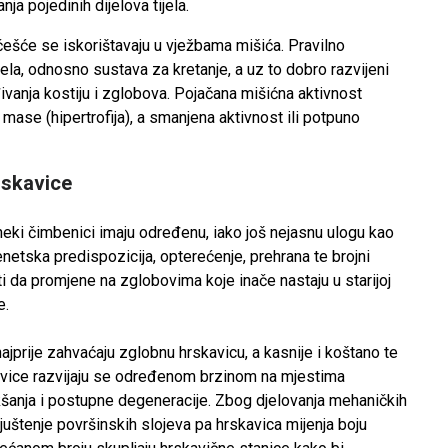
ja pojedinih dijelova tijela.
jčešće se iskorištavaju u vježbama mišića. Pravilno
ela, odnosno sustava za kretanje, a uz to dobro razvijeni
ivanja kostiju i zglobova. Pojačana mišićna aktivnost
ase (hipertrofija), a smanjena aktivnost ili potpuno
rskavice
 neki čimbenici imaju određenu, iako još nejasnu ulogu kao
genetska predispozicija, opterećenje, prehrana te brojni
i da promjene na zglobovima koje inače nastaju u starijoj
e.
jprije zahvaćaju zglobnu hrskavicu, a kasnije i koštano te
vice razvijaju se određenom brzinom na mjestima
šanja i postupne degeneracije. Zbog djelovanja mehaničkih
 ljuštenje površinskih slojeva pa hrskavica mijenja boju