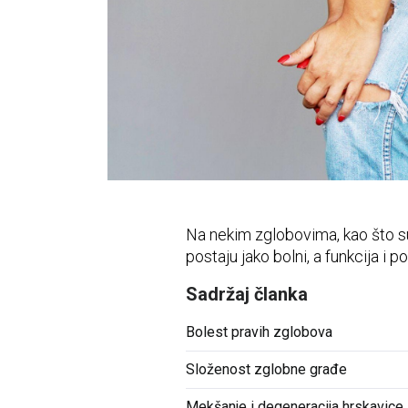
Vidni sustav
Opća medicina
Unutarnje bolesti
Uho - nos - grlo
Zubi i usna šupljina
Živčani i mentalni sustav
Na nekim zglobovima, kao što su
postaju jako bolni, a funkcija i p
Sadržaj članka
Bolest pravih zglobova
Složenost zglobne građe
Mekšanje i degeneracija hrskavice