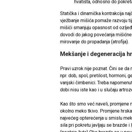
hvatišta, odnosno do pokretan
Statička i dinamička kontrakcija na
vježbanje mišića pomaže razvoju tij
mišići smanjuju opasnost od ozljeđ
dovodi do jakog povećanja mišićne m
mirovanje do propadanja (atrofija).
Mekšanje i degeneracija h
Pravi uzrok nije poznat. Čini se da
npr. dob, spol, pretilost, hormoni, 
vanjski čimbenici. Treba napomenut
dobi nisu iste kao i u slučaju artroz
Kao što smo već naveli, promjene na
okolno meko tkivo. Promjene hrska
najvećeg opterećenja u smislu mek
sila pri pokretu javljaju se brazde i