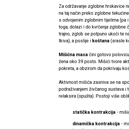
Za održavanje zglobne hrskavice nuž
na taj način preko zglobne tekućin
s odvojenim zglobnim tijelima (pa 
toga, dolazi i do kvrčenja zglobne 
trajno, zglob se potpuno ukoči te n
tkiva), a poslije i
koštana
(srasle ko
Mišićna masa
čini gotovo polovicu
žena oko 39 posto. Mišići tvore akt
pokreta, a obzirom da pokrivaju kostu
Aktivnost mišića zasniva se na spos
podraživanjem živčanog sustava i t
relaksira (opušta). Postoji više obl
statička kontrakcija
- miši
dinamička kontrakcija
- mi