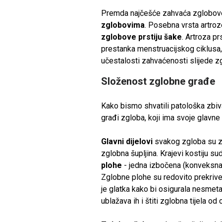
Premda najčešće zahvaća zglobove 
zglobovima
. Posebna vrsta artroz
zglobove prstiju šake
. Artroza pr
prestanka menstruacijskog ciklusa, 
učestalosti zahvaćenosti slijede zg
Složenost zglobne građe
Kako bismo shvatili patološka zbivan
građi zgloba, koji ima svoje glavne
Glavni dijelovi
svakog zgloba su zg
zglobna šupljina. Krajevi kostiju sud
plohe
- jedna izbočena (konveksna)
Zglobne plohe su redovito prekriv
je glatka kako bi osigurala nesmeta
ublažava ih i štiti zglobna tijela od 