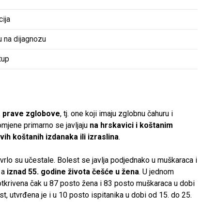
ija
u na dijagnozu
tup
. prave zglobove
, tj. one koji imaju zglobnu čahuru i
omjene primarno se javljaju
na hrskavici i koštanim
vih koštanih izdanaka ili izraslina
.
lo su učestale. Bolest se javlja podjednako u muškaraca i
, a
iznad 55. godine života češće u žena
. U jednom
e otkrivena čak u 87 posto žena i 83 posto muškaraca u dobi
t, utvrđena je i u 10 posto ispitanika u dobi od 15. do 25.