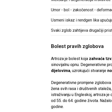
Umor - bol - zakočenost - deformac
Usmeni iskaz i rendgen lika upućuj
Svaki zglob zahtijeva drugačiji pris
Bolest pravih zglobova
Artroza je bolest koja
zahvaća tzv
sinovijalnu opnu. Degenerativne pr
dijelovima
, uzrokujući stvaranje
no
Degenerativne promjene zglobova vr
žena svih rasa i društvenih staleža
istraživanju u Engleskoj, artroza j
od 55. do 64. godine života. Nažalos
godine.