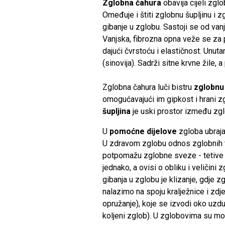
Zglobna čahura
obavija cijeli zgl
Omeđuje i štiti zglobnu šupljinu i z
gibanje u zglobu. Sastoji se od vanjs
Vanjska, fibrozna opna veže se za p
dajući čvrstoću i elastičnost. Unuta
(sinovija). Sadrži sitne krvne žile,
Zglobna čahura luči bistru
zglobnu
omogućavajući im gipkost i hrani z
šupljina
je uski prostor između zg
U
pomoćne dijelove
zgloba ubra
U zdravom zglobu odnos zglobnih tij
potpomažu zglobne sveze - tetive 
jednako, a ovisi o obliku i veličini
gibanja u zglobu je klizanje, gdje z
nalazimo na spoju kralježnice i zdjel
opružanje), koje se izvodi oko uzd
koljeni zglob). U zglobovima su mo