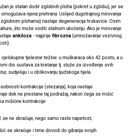
an je stalan dodir zglobnih ploha (pokret u zglobu), jer se
e omogućava njena prehrana. Uslijed dugotrajnog mirovanja
i zglobnim plohama) nastaje degeneracija hrskavice. Osim
čahure, što može voditi stalnom ukočenju. Ako je mirovanje
astaje
ankiloza
- najprije
fibrozna
(umnožavanje vezivnog
sti).
 cjelokupne tjelesne težine: u muškaraca oko 42 posto, a u
ivni dio sustava za kretanje tj. služe za izvođenje svih
r, sudjeluju i u oblikovanju ljudskoga tijela.
obnosti kontrakcije (stezanja), koja nastaje
raje dok ne prestane taj podražaj, nakon čega se mišić
ika mišićne kontrakcije:
ć se ne skraćuje, nego samo raste napetost;
šić se skraćuje i time dovodi do gibanja svojih