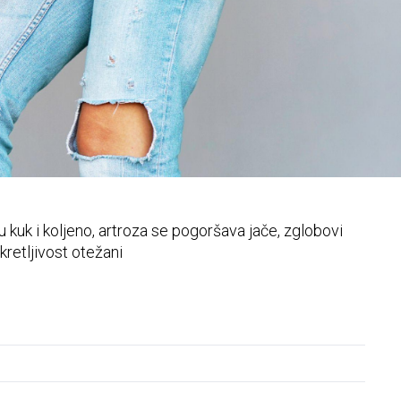
zdjelice
 kuk i koljeno, artroza se pogoršava jače, zglobovi
okretljivost otežani