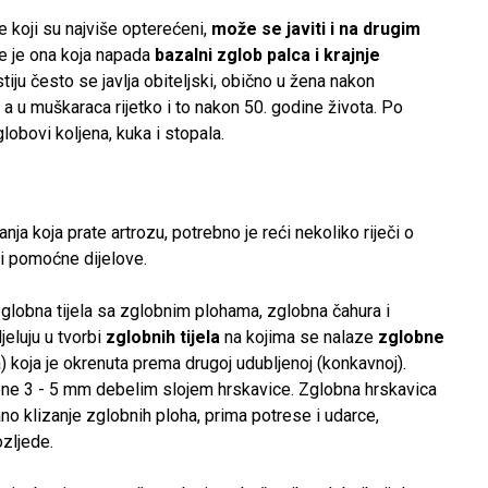
koji su najviše opterećeni,
može se javiti i na drugim
e je ona koja napada
bazalni zglob palca i krajnje
stiju često se javlja obiteljski, obično u žena nakon
a u muškaraca rijetko i to nakon 50. godine života. Po
lobovi koljena, kuka i stopala.
ja koja prate artrozu, potrebno je reći nekoliko riječi o
 i pomoćne dijelove.
lobna tijela sa zglobnim plohama, zglobna čahura i
jeluju u tvorbi
zglobnih tijela
na kojima se nalaze
zglobne
 koja je okrenuta prema drugoj udubljenoj (konkavnoj).
ene 3 - 5 mm debelim slojem hrskavice. Zglobna hrskavica
no klizanje zglobnih ploha, prima potrese i udarce,
ozljede.