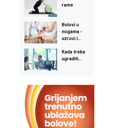
rame
Bolovi
u
nogama
-
uzroci
i
...
Kada
treba
ugraditi
...