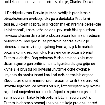
pokleknuo i sam tvorac teorije evolucije, Charles Darwin.
U Podrijetlu vrsta Darwin je imao ozbiljnih problema s
obrazloženjem evolucije oka pa u dodataku Problemi
teorije, u kojem raspravlja o "organima ekstremne perfekcije
i složenosti", i sam kaže da se u prvi mah čini apsurdom
najvišeg stupnja da se tako složen organ formira prirodnom
selekcijom! Kad god bi se protivnici teorije evolucije
obrušavali na njezina genijalnog tvorca, uvijek bi mahali
božanskom kreacijom oka. Naravno da je božanstvena!
Pritom je dotični Bog pokazao čudan smisao za humor
dizajnirajući organ prilično neinteligentna dizajna gdje se
krvne žile pružaju po površini unutarnje očne ovojnice,
umjesto da poniru ispod kao kod svih normalnih organa.
Zbog toga je pri najmanjoj proliferaciji tkiva ili krvarenju vid
izrazito ugrožen. Za razliku od njih, fotoreceptori koji hvataju
svjetlost smješteni su u unutrašnjost ovojnice, umjesto da
su na površini kako bi bili bolje izloženi izvoru svjetla.
Pritom ih dobrano ometaju nervne niti koje prolaze ispred