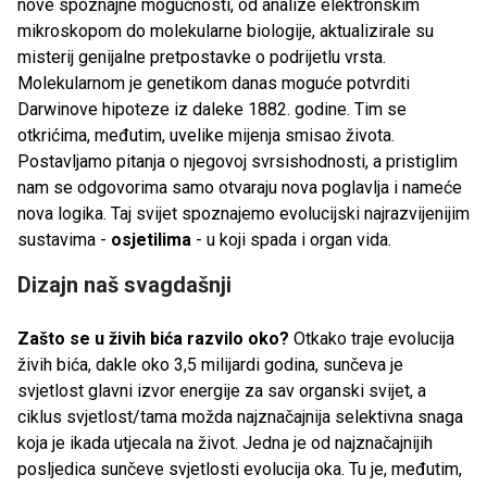
nove spoznajne mogućnosti, od analize elektronskim
mikroskopom do molekularne biologije, aktualizirale su
misterij genijalne pretpostavke o podrijetlu vrsta.
Molekularnom je genetikom danas moguće potvrditi
Darwinove hipoteze iz daleke 1882. godine. Tim se
otkrićima, međutim, uvelike mijenja smisao života.
Postavljamo pitanja o njegovoj svrsishodnosti, a pristiglim
nam se odgovorima samo otvaraju nova poglavlja i nameće
nova logika. Taj svijet spoznajemo evolucijski najrazvijenijim
sustavima -
osjetilima
- u koji spada i organ vida.
Dizajn naš svagdašnji
Zašto se u živih bića razvilo oko?
Otkako traje evolucija
živih bića, dakle oko 3,5 milijardi godina, sunčeva je
svjetlost glavni izvor energije za sav organski svijet, a
ciklus svjetlost/tama možda najznačajnija selektivna snaga
koja je ikada utjecala na život. Jedna je od najznačajnijih
posljedica sunčeve svjetlosti evolucija oka. Tu je, međutim,