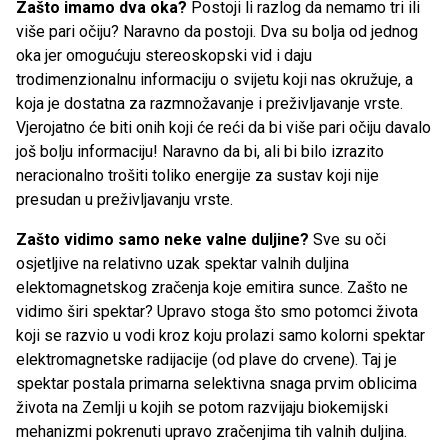
Zašto imamo dva oka?
Postoji li razlog da nemamo tri ili
više pari očiju? Naravno da postoji. Dva su bolja od jednog
oka jer omogućuju stereoskopski vid i daju
trodimenzionalnu informaciju o svijetu koji nas okružuje, a
koja je dostatna za razmnožavanje i preživljavanje vrste.
Vjerojatno će biti onih koji će reći da bi više pari očiju davalo
još bolju informaciju! Naravno da bi, ali bi bilo izrazito
neracionalno trošiti toliko energije za sustav koji nije
presudan u preživljavanju vrste.
Zašto vidimo samo neke valne duljine?
Sve su oči
osjetljive na relativno uzak spektar valnih duljina
elektomagnetskog zračenja koje emitira sunce. Zašto ne
vidimo širi spektar? Upravo stoga što smo potomci života
koji se razvio u vodi kroz koju prolazi samo kolorni spektar
elektromagnetske radijacije (od plave do crvene). Taj je
spektar postala primarna selektivna snaga prvim oblicima
života na Zemlji u kojih se potom razvijaju biokemijski
mehanizmi pokrenuti upravo zračenjima tih valnih duljina.