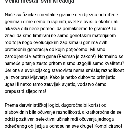
Veliki meštar svih kreacija
Naše su fizičke i mentalne granice neizbježno određene
genima i čime ćemo ih ispuniti, uvelike ovisi o okolini, ali
nikakva sila neće pomoći da pomaknemo te granice! To
znači da smo limitirani ne samo genetskim materijalom
roditelja nego evolucijskim zapisima u genima svih
prethodnih generacija od kojih potječemo! Mi smo
zarobljenici vlastitih gena (Radman je zakon!). Normalno se
nameće pitanje zašto pritom nismo uzgojili samo kvalitetu?
Jer ona s evolucijskog stanovišta nema smisla; raznolikost
je izvor preživljavanja. Kako je netko duhovito primijetio:
ugasi li netko tamo zauvijek svjetlo, vodstvo ćemo
prepustiti sljepcima!
Prema darwinističkoj logici, dugoročna bi korist od
slabovidnih bila očuvanje raznolikosti, a kratkoročna da se
održi pozitivan selektivni učinak radi očuvanja jednoga
određenog obilježja u odnosu na sve druge! Komplicirano!