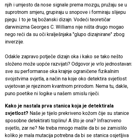
njih i umjesto da nose signale prema mozgu, pružaju se u
suprotnom smjeru, grupiraju u snopove i formiraju slijepu
pjegu. I to je taj božanski dizajn. Vodeći teoretičar
darwinizma Georges C. Williams nije ništa drugo mogao
nego reći da su oči kralješnjaka "glupo dizajnirane" zbog
inverzije.
Odakle zapravo potječe dizajn oka i kako se tako nešto
složeno može uopće razvijati? Odgovor je vrlo jednostavan:
sve su performanse oka krajnje ograničene fizikalnim
svojstvima svjetla, a način na koje oko detektira svjetlost
uvjetovan je njezinom kvantnom prirodom. Nema tu, dakle,
puno poetike ni logike u našem smislu riječi.
Kako je nastala prva stanica koja je detektirala
svjetlost?
Naše je tijelo prekriveno kožom čije su stanice
sposobne detektirati toplinu! A što je ona? Infracrveno
svjetlo, zar ne? Ne treba mnogo mašte da bi se zamislilo
koliko je mala mutacija potrebna da bi se stanica osjetljiva