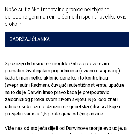
Naše su fizičke i mentalne granice neizbježno
određene genima i čime ćemo ih ispuniti, uvelike ovisi
o okolini
SADRŽAJ ČLANKA
Spoznaja da bismo se mogli križati s gotovo svim
poznatim životinjskim pripadnicima (ovisno o aspiraciji)
kada bi nam netko uklonio gene koji to kontroliraju
(sveprisutni Radman), čuvajući autentičnost vrste, upućuje
na to da je Darwin imao pravo kada je pretpostavio
zajedničkog pretka svom živom svijetu. Nije loše znati
istinu o sebi, pa i to da nam se genetska šifra razlikuje u
prosjeku samo u 1,5 posto gena od čimpanzine.
Više nas od stoljeća dijeli od Darwinove teorije evolucije, a