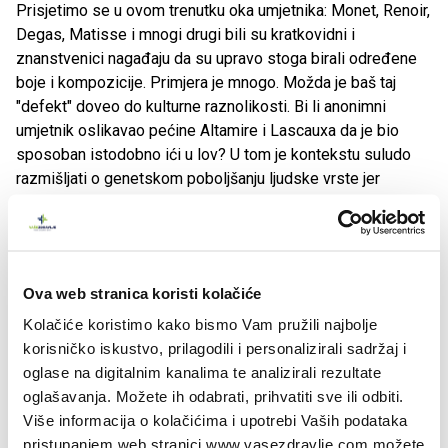
Prisjetimo se u ovom trenutku oka umjetnika: Monet, Renoir,
Degas, Matisse i mnogi drugi bili su kratkovidni i
znanstvenici nagađaju da su upravo stoga birali određene
boje i kompozicije. Primjera je mnogo. Možda je baš taj
"defekt" doveo do kulturne raznolikosti. Bi li anonimni
umjetnik oslikavao pećine Altamire i Lascauxa da je bio
sposoban istodobno ići u lov? U tom je kontekstu suludo
razmišljati o genetskom poboljšanju ljudske vrste jer
sposobnost preživljavanja ovisi o različitostima koje ne
uključuju uvijek ono što se nama čini pozitivnim. Tu se na
svojevrstan način sukobljava biološko s kulturnim
naslijeđem, međutim, oba se susreću na razini živčanog
Ova web stranica koristi kolačiće
tkiva, pa je prema tome riječ o dva komplementarna
naslijeđa!
Kolačiće koristimo kako bismo Vam pružili najbolje
korisničko iskustvo, prilagodili i personalizirali sadržaj i
U ovom smo trenutku možda došli do stadija kada bi
oglase na digitalnim kanalima te analizirali rezultate
znanost napokon trebala objasniti koja su pravila igre i tko
oglašavanja. Možete ih odabrati, prihvatiti sve ili odbiti.
je veliki meštar svih kloniranja!
Više informacija o kolačićima i upotrebi Vaših podataka
pristupanjem web stranici www.vasezdravlje.com možete