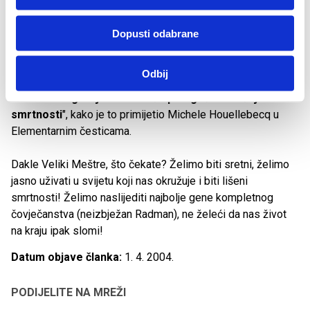
nismo dosegnuli ukidanje razlika između životnih dobi kao
u romanu Vrli novi svijet A. Huxleya koji je napisan davne
Dopusti odabrane
1932. i u kojem se šezdesetogodišnjaci bave istim
aktivnostima i istog su tjelesnog izgleda kao
Odbij
dvadesetogodišnjaci. Bit će ipak da "
čimbenici svijesti
suvremenog svijeta nisu više prilagođeni našoj
smrtnosti
", kako je to primijetio Michele Houellebecq u
Elementarnim česticama.
Dakle Veliki Meštre, što čekate? Želimo biti sretni, želimo
jasno uživati u svijetu koji nas okružuje i biti lišeni
smrtnosti! Želimo naslijediti najbolje gene kompletnog
čovječanstva (neizbježan Radman), ne želeći da nas život
na kraju ipak slomi!
Datum objave članka:
1. 4. 2004.
PODIJELITE NA MREŽI