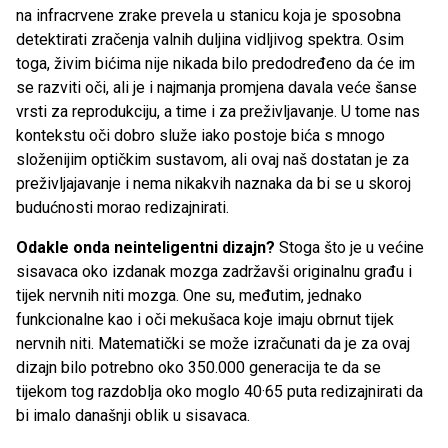
na infracrvene zrake prevela u stanicu koja je sposobna
detektirati zračenja valnih duljina vidljivog spektra. Osim
toga, živim bićima nije nikada bilo predodređeno da će im
se razviti oči, ali je i najmanja promjena davala veće šanse
vrsti za reprodukciju, a time i za preživljavanje. U tome nas
kontekstu oči dobro služe iako postoje bića s mnogo
složenijim optičkim sustavom, ali ovaj naš dostatan je za
preživljajavanje i nema nikakvih naznaka da bi se u skoroj
budućnosti morao redizajnirati.
Odakle onda neinteligentni dizajn?
Stoga što je u većine
sisavaca oko izdanak mozga zadržavši originalnu građu i
tijek nervnih niti mozga. One su, međutim, jednako
funkcionalne kao i oči mekušaca koje imaju obrnut tijek
nervnih niti. Matematički se može izračunati da je za ovaj
dizajn bilo potrebno oko 350.000 generacija te da se
tijekom tog razdoblja oko moglo 40·65 puta redizajnirati da
bi imalo današnji oblik u sisavaca.