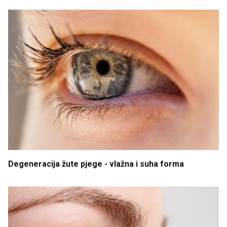
Degeneracija
žute
pjege
- vlažna
i
suha
forma