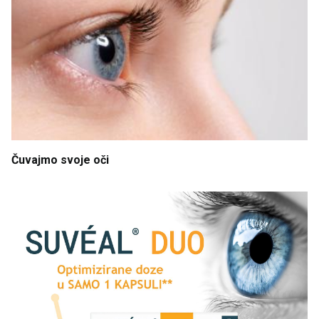
Čuvajmo
svoje
oči