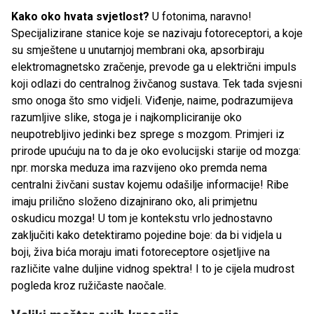
Kako oko hvata svjetlost?
U fotonima, naravno!
Specijalizirane stanice koje se nazivaju fotoreceptori, a koje
su smještene u unutarnjoj membrani oka, apsorbiraju
elektromagnetsko zračenje, prevode ga u električni impuls
koji odlazi do centralnog živčanog sustava. Tek tada svjesni
smo onoga što smo vidjeli. Viđenje, naime, podrazumijeva
razumljive slike, stoga je i najkompliciranije oko
neupotrebljivo jedinki bez sprege s mozgom. Primjeri iz
prirode upućuju na to da je oko evolucijski starije od mozga:
npr. morska meduza ima razvijeno oko premda nema
centralni živčani sustav kojemu odašilje informacije! Ribe
imaju prilično složeno dizajnirano oko, ali primjetnu
oskudicu mozga! U tom je kontekstu vrlo jednostavno
zaključiti kako detektiramo pojedine boje: da bi vidjela u
boji, živa bića moraju imati fotoreceptore osjetljive na
različite valne duljine vidnog spektra! I to je cijela mudrost
pogleda kroz ružičaste naočale.