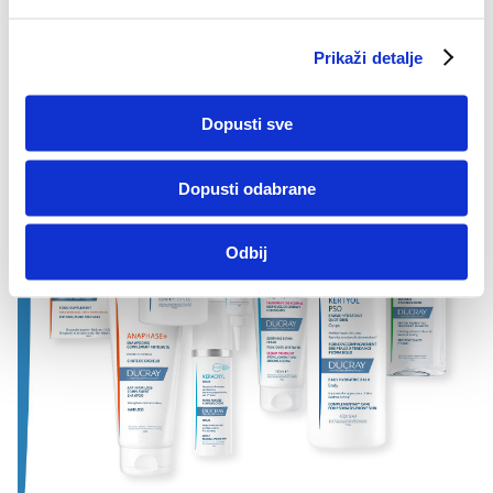
t
a
Prikaži detalje
n
k
a
Dopusti sve
Dopusti odabrane
Odbij