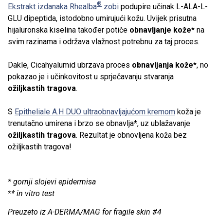
®
Ekstrakt izdanaka Rhealba
zobi
podupire učinak L-ALA-L-
GLU dipeptida, istodobno umirujući kožu. Uvijek prisutna
hijaluronska kiselina također potiče
obnavljanje kože*
na
svim razinama i održava vlažnost potrebnu za taj proces.
Dakle, Cicahyalumid ubrzava proces
obnavljanja kože*
, no
pokazao je i učinkovitost u sprječavanju stvaranja
ožiljkastih tragova
.
S
Epitheliale A.H DUO ultraobnavljajućom kremom
koža je
trenutačno umirena i brzo se obnavlja*, uz ublažavanje
ožiljkastih tragova
. Rezultat je obnovljena koža bez
ožiljkastih tragova!
* gornji slojevi epidermisa
** in vitro test
Preuzeto iz A-DERMA/MAG for fragile skin #4