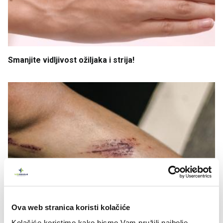
Smanjite
vidljivost
ožiljaka
i
strija
!
Ova web stranica koristi kolačiće
Kolačiće koristimo kako bismo Vam pružili najbolje