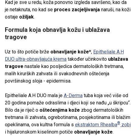
Kad je sve u redu, koža ponovno izgleda savršeno, kao da
je netaknuta, no kad se
proces zacjeljivanja
naruši, na koži
ostaje
ožiljak
.
Formula koja obnavlja kožu i ublažava
tragove
​Uz to što potiče brže
obnavljanje kože*
,
Epitheliale A.H
DUO ultra-obnavljajuća krema
također učinkovito
ublažava
tragove
nastale kao posljedica dermatoloških tretmana,
malih kirurških zahvata ili svakodnevnih oštećenja
površinskog sloja - epidermisa.
Epitheliale A.H DUO
mala je
A-Derma
tuba koja već više od
20 godina pomaže odraslima i djeci koji se nađu „u škripcu“.
Bilo da je riječ o
oštećenjima kože
zbog dermatoloških
tretmana ili zahvata, ogrebotinama, posjekotinama ili blažim
®
opeklinama, ova kultna formula s
ekstraktom Rhealba
zobi
i hijaluronskom kiselinom potiče
obnavljanje kože
.