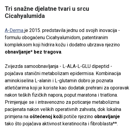
Tri snažne djelatne tvari u srcu
Cicahyalumida
A-Derma
je 2015. predstavila jednu od svojih inovacija -
formulu obogaćenu Cicahyalumidom, patentiranim
kompleksom koji hidrira kožu i dodatno ubrzava njezino
obnavljanje* bez tragova
.
Zvijezda samoobnavljanja - L-ALA-L-GLU dipeptid -
pojačava stanični metabolizam epidermisa. Kombinacija
aminokiselina L-alanin i L-glutamin dobro je poznata
atletičarima koji je koriste kao dodatak prehrani za oporavak
nakon teških fizičkih napora, poput maratona i triatlona.
Primjenjuje se i intravenozno za poticanje metabolizma
pacijenata nakon velikih operativnih zahvata, dok lokalna
primjena na
oštećenoj koži
potiče njezino
obnavljanje
tako što pojačava aktivnost keratinocita i fibroblasta**.