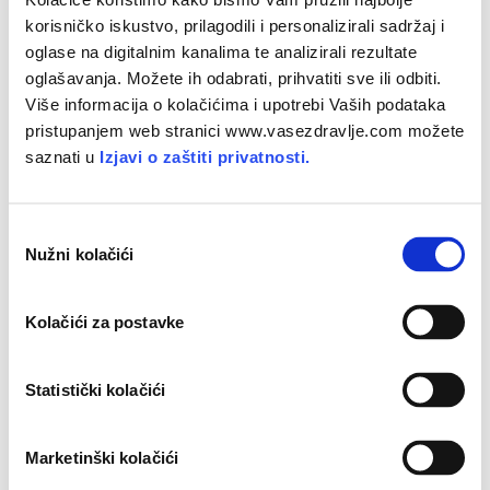
Smanjite
rizik
od
ožiljkastih
tragova
korisničko iskustvo, prilagodili i personalizirali sadržaj i
oglase na digitalnim kanalima te analizirali rezultate
oglašavanja. Možete ih odabrati, prihvatiti sve ili odbiti.
Više informacija o kolačićima i upotrebi Vaših podataka
pristupanjem web stranici www.vasezdravlje.com možete
saznati u
Izjavi o zaštiti privatnosti.
O
Nužni kolačići
d
a
b
Kolačići za postavke
i
r
p
Statistički kolačići
S.O.S. rješenje
za
iritiranu
i
oštećenu
kožu
r
i
Marketinški kolačići
s