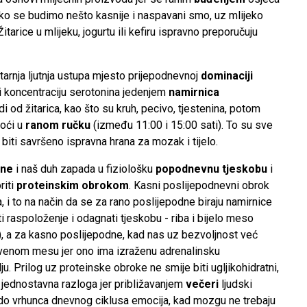
o se budimo nešto kasnije i naspavani smo, uz mlijeko
itarice u mlijeku, jogurtu ili kefiru ispravno preporučuju
jutarnja ljutnja ustupa mjesto prijepodnevnoj
dominaciji
i koncentraciju serotonina jedenjem
namirnica
i od žitarica, kao što su kruh, pecivo, tjestenina, potom
doći u
ranom ručku
(između 11:00 i 15:00 sati). To su sve
iti savršeno ispravna hrana za mozak i tijelo.
dne
i naš duh zapada u fiziološku
popodnevnu tjeskobu
i
riti
proteinskim obrokom
. Kasni poslijepodnevni obrok
pa, i to na način da se za rano poslijepodne biraju namirnice
i raspoloženje i odagnati tjeskobu - riba i bijelo meso
tina), a za kasno poslijepodne, kad nas uz bezvoljnost već
crvenom mesu jer ono ima izraženu adrenalinsku
ju. Prilog uz proteinske obroke ne smije biti ugljikohidratni,
 jednostavna razloga jer približavanjem
večeri
ljudski
o do vrhunca dnevnog ciklusa emocija, kad mozgu ne trebaju