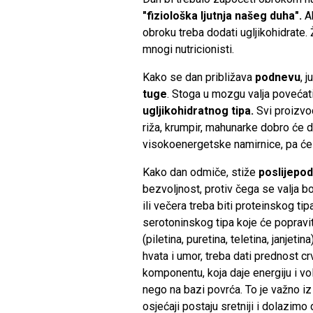
"fiziološka ljutnja našeg duha".
Ak
obroku treba dodati ugljikohidrate. Ž
mnogi nutricionisti.
Kako se dan približava
podnevu
, 
tuge
. Stoga u mozgu valja povećat
ugljikohidratnog tipa.
Svi proizvod
riža, krumpir, mahunarke dobro će 
visokoenergetske namirnice, pa će b
Kako dan odmiče, stiže
poslijepo
bezvoljnost, protiv čega se valja bo
ili večera treba biti proteinskog ti
serotoninskog tipa koje će popravit
(piletina, puretina, teletina, janje
hvata i umor, treba dati prednost 
komponentu, koja daje energiju i vol
nego na bazi povrća. To je važno iz
osjećaji postaju sretniji i dolazim