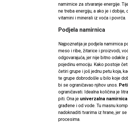
namirnice za stvaranje energije. Ti
ne treba energiju, a ako je i dobij
vitamini i minerali iz voća i povrća.
Podjela namirnica
Najpoznatija je podjela namirnica po
meso i ribe, žitarice i proizvodi, vo
odgovarajuća, jer nije bitno odakle 
pojedinu emociju. Kako postoje četi
četiri grupe i još jednu petu koja, k
te grupe dobrodošle u bilo koje dob
bi se ograničavao njihov unos.
Peti
ograničavati. Idealna količina je li
piti. Ona je
univerzalna namirnica
građene i od vode. Tu masnu kompo
nadoknaditi tvarima iz hrane, jer s
procesima.