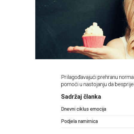
Vidni sustav
Opća medicina
Unutarnje bolesti
Uho - nos - grlo
Zubi i usna šupljina
Živčani i mentalni sustav
Prilagođavajući prehranu norm
pomoći u nastojanju da besprije
Sadržaj članka
Dnevni ciklus emocija
Podjela namirnica