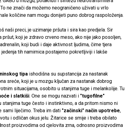
a uz GABU u mozgu, potaknuti i sintezu neurotransmitera
 To ne znači da možemo neograničeno uživati u vrlo
i male količine nam mogu donijeti puno dobrog raspoloženja.
oš naši preci, je uzimanje pršuta i sira kao predjela. Sir
a pršut, koji je zdravo crveno meso, ako nije jako posoljen,
 adrenalin, koji budi i daje aktivnost ljudima, čime tjera
 jedenja tih namirnica postajemo pokretljiviji i lakše
oninskog tipa
ishodišna su supstancija za nastanak
na sreće, koji je u mozgu ključan za nastanak dobrog
votnim situacijama, osobito u stanjima tuge i melankolije. Tu
oće i slatkiši
. One se mogu nazvati i
"tugofilne"
 stanjima tuge često i instinktivno, a da pritom nismo ni
e sami liječimo. Treba im dati
"začinski" način upotrebe
,
votu i odličan okus jelu. Žitarice se smije i treba obilato
ednost proizvodima od cjelovita zrna, odnosno proizvodima