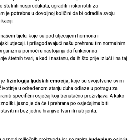
štetnih nusprodukata, ugradili i iskoristili za
m je potrebna u dovoljnoj količini da bi odradila svoju
kaciji.
 našem tijelu, koje su pod utjecajem hormona i
jski utjecaji, i prilagođavajući našu prehranu tim normalnim
rganizmu pomoći u nastojanju da funkcionira
 štetnih tvari, a kad i nastanu, da ih što prije izluči i na taj
 je
fiziologija ljudskih emocija,
koje su svojstvene svim
. Životinje u određenom stanju duha odlaze u potragu za
iti specifični osjećaj koji trenutačno proživljava. A kako
znoliki, jasno je da će i prehrana po osjećajima biti
taviti ni bez jedne hranjive tvari ili nutrijenta.
 osnovi mliječnih proizvoda jer se ranim
buđenjem
osjeća