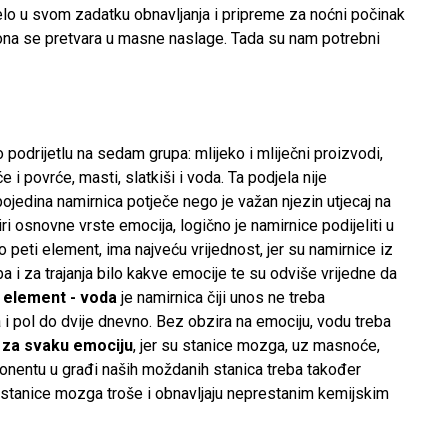
jelo u svom zadatku obnavljanja i pripreme za noćni počinak
e, ona se pretvara u masne naslage. Tada su nam potrebni
 podrijetlu na sedam grupa: mlijeko i mliječni proizvodi,
će i povrće, masti, slatkiši i voda. Ta podjela nije
pojedina namirnica potječe nego je važan njezin utjecaj na
ri osnovne vrste emocija, logično je namirnice podijeliti u
ao peti element, ima najveću vrijednost, jer su namirnice iz
a i za trajanja bilo kakve emocije te su odviše vrijedne da
 element - voda
je namirnica čiji unos ne treba
tra i pol do dvije dnevno. Bez obzira na emociju, vodu treba
 za svaku emociju
, jer su stanice mozga, uz masnoće,
nentu u građi naših moždanih stanica treba također
e stanice mozga troše i obnavljaju neprestanim kemijskim