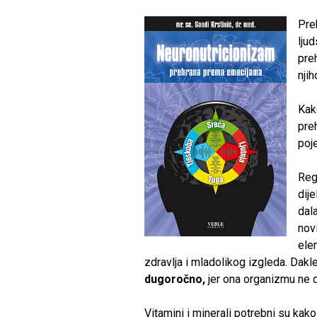
Pre
lju
pre
nji
Kak
pre
poj
Reg
dije
dal
nov
ele
zdravlja i mladolikog izgleda. Dakl
dugoročno,
jer ona organizmu ne d
Vitamini i minerali potrebni su kako 