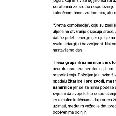
jogurt, koji ima više ugljikohidrat
serotonina za sretno raspoloženje.
kaloričnom finom zrelom siru, ali 
"Sretna kombinacija", koju su znali j
utječe na stvaranje osjećaja sreće, 
dat će polet i energiju jer djeluje na
svaku letargiju i bezvoljnost. Nakon
nastavljamo dan.
Treća grupa ili namirnice serot
neurotransmitera serotonina, hormo
raspoloženja. Poželjan je u svim ži
spadaju
žitarice i proizvodi, masn
namirnice
jer se za njima poseže u
svjesni da svoje tužno raspoloženj
jer u malim količinama daju sreću ži
uzimati, međutim važno je dati pr
dobivenima od njih.