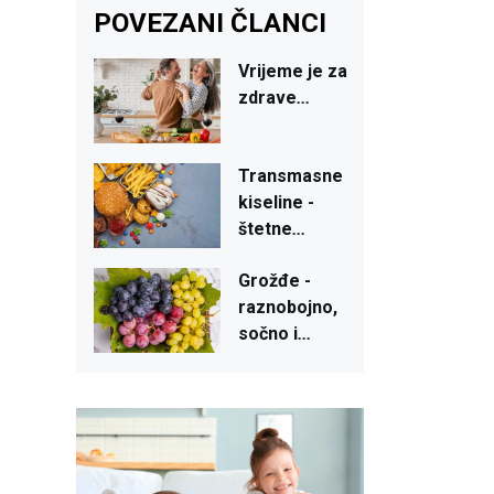
POVEZANI ČLANCI
Vrijeme
je
za
zdrave
...
Transmasne
kiseline
-
štetne
...
Grožđe
-
raznobojno
,
sočno
i
...