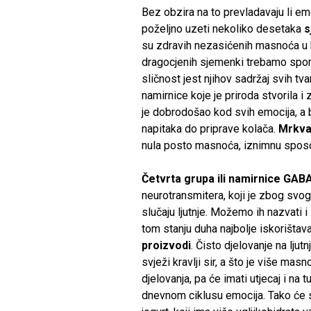
Bez obzira na to prevladavaju li emoci
poželjno uzeti nekoliko desetaka
s
su zdravih nezasićenih masnoća u k
dragocjenih sjemenki trebamo sp
sličnost jest njihov sadržaj svih tva
namirnice koje je priroda stvorila i
je dobrodošao kod svih emocija, a b
napitaka do priprave kolača.
Mrkv
nula posto masnoća, iznimnu sposob
Četvrta grupa ili namirnice GAB
neurotransmitera, koji je zbog svog
slučaju ljutnje. Možemo ih nazvati i
tom stanju duha najbolje iskorištav
proizvodi
. Čisto djelovanje na ljut
svježi kravlji sir, a što je više masn
djelovanja, pa će imati utjecaj i na
dnevnom ciklusu emocija. Tako će sir