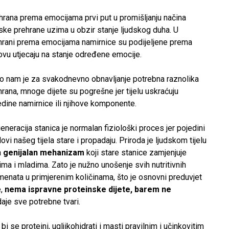
hrana prema emocijama prvi put u promišljanju načina
dske prehrane uzima u obzir stanje ljudskog duha. U
hrani prema emocijama namirnice su podijeljene prema
hovu utjecaju na stanje određene emocije.
o nam je za svakodnevno obnavljanje potrebna raznolika
hrana, mnoge dijete su pogrešne jer tijelu uskraćuju
edine namirnice ili njihove komponente.
eneracija stanica je normalan fiziološki proces jer pojedini
lovi našeg tijela stare i propadaju. Priroda je ljudskom tijelu
a
genijalan mehanizam
koji stare stanice zamjenjuje
ima i mladima. Zato je nužno unošenje svih nutritivnih
menata u primjerenim količinama, što je osnovni preduvjet
e,
nema ispravne proteinske dijete, barem ne
aje sve potrebne tvari.
bi se proteini, ugljikohidrati i masti pravilnim i učinkovitim