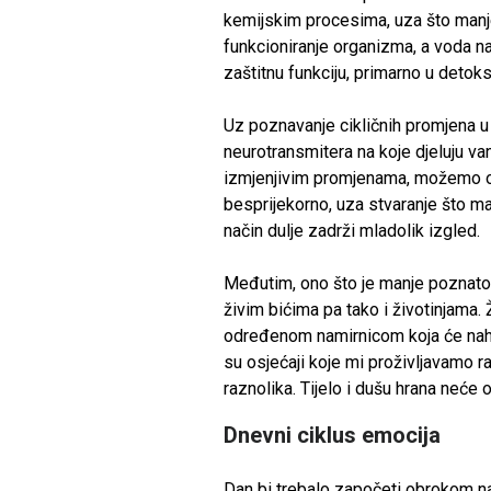
kemijskim procesima, uza što manje 
funkcioniranje organizma, a voda na
zaštitnu funkciju, primarno u detoksi
Uz poznavanje cikličnih promjena u
neurotransmitera na koje djeluju van
izmjenjivim promjenama, možemo o
besprijekorno, uza stvaranje što manje
način dulje zadrži mladolik izgled.
Međutim, ono što je manje poznato
živim bićima pa tako i životinjama
određenom namirnicom koja će nahran
su osjećaji koje mi proživljavamo ra
raznolika. Tijelo i dušu hrana neće os
Dnevni ciklus emocija
Dan bi trebalo započeti obrokom na