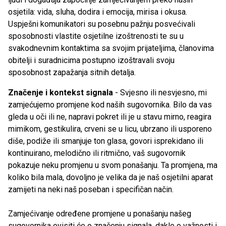
osjetila: vida, sluha, dodira i emocija, mirisa i okusa.
Uspješni komunikatori su posebnu pažnju posvećivali
sposobnosti vlastite osjetilne izoštrenosti te su u
svakodnevnim kontaktima sa svojim prijateljima, članovima
obitelji i suradnicima postupno izoštravali svoju
sposobnost zapažanja sitnih detalja.
Značenje i kontekst signala
- Svjesno ili nesvjesno, mi
zamjećujemo promjene kod naših sugovornika. Bilo da vas
gleda u oči ili ne, napravi pokret ili je u stavu mirno, reagira
mimikom, gestikulira, crveni se u licu, ubrzano ili usporeno
diše, podiže ili smanjuje ton glasa, govori isprekidano ili
kontinuirano, melodično ili ritmično, vaš sugovornik
pokazuje neku promjenu u svom ponašanju. Ta promjena, ma
koliko bila mala, dovoljno je velika da je naš osjetilni aparat
zamijeti na neki naš poseban i specifičan način.
Zamjećivanje određene promjene u ponašanju našeg
sugovornika ovisiti će o značenju signala, dakle o važnosti i