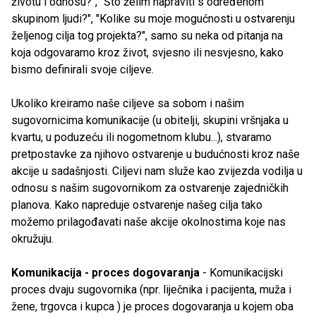
životu i odnosu?", "Što želim napraviti s određenom
skupinom ljudi?", "Kolike su moje mogućnosti u ostvarenju
željenog cilja tog projekta?", samo su neka od pitanja na
koja odgovaramo kroz život, svjesno ili nesvjesno, kako
bismo definirali svoje ciljeve.
Ukoliko kreiramo naše ciljeve sa sobom i našim
sugovornicima komunikacije (u obitelji, skupini vršnjaka u
kvartu, u poduzeću ili nogometnom klubu...), stvaramo
pretpostavke za njihovo ostvarenje u budućnosti kroz naše
akcije u sadašnjosti. Ciljevi nam služe kao zvijezda vodilja u
odnosu s našim sugovornikom za ostvarenje zajedničkih
planova. Kako napreduje ostvarenje našeg cilja tako
možemo prilagođavati naše akcije okolnostima koje nas
okružuju.
Komunikacija - proces dogovaranja
- Komunikacijski
proces dvaju sugovornika (npr. liječnika i pacijenta, muža i
žene, trgovca i kupca ) je proces dogovaranja u kojem oba