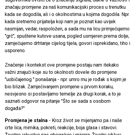
značaju promjene za naš komunikacijski proces u trenutku
kada se dogodila, ali i o okolnostima u kojima dogodila. Npr.
kada sretnemo prijatelja koji nam je poznat kao uvijek
nasmijan, vedar, raspoložen, a sada mu na licu primjećujemo
"grč", spuštene kutove usana, pogled usmjeren prema dolje,
zamjećujemo drhtanje cijelog tijela, govori isprekidano, tiho i
usporeno.
Značenje i kontekst ove promjene postaju nam itekako
važni znajući koje su to okolnosti dovele do promjene
"uobičajenog " ponašanja - npr. umro mu je rođak s kojim je
bio blizak. Zamjećivanjem promjene u prvom koraku,
nesvjesno si postavljamo temelje za drugi korak, a to je
saznati odgovor na pitanje "Što se sada s osobom
događa?"
Promjena je stalna
- Kroz život se mijenjamo pa i naše
crte lica, mimika, pokreti, reakcije, boja glasa i stavovi.
Životno iskustvo nas obogaćuje i mijenja. Životni ciklusi