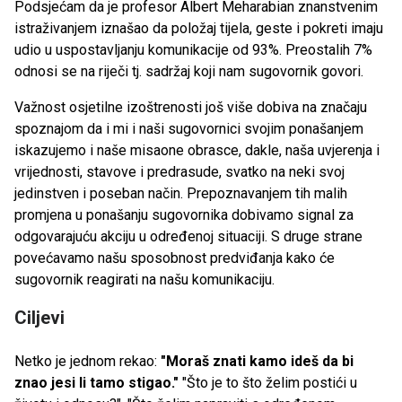
Podsjećam da je profesor Albert Meharabian znanstvenim
istraživanjem iznašao da položaj tijela, geste i pokreti imaju
udio u uspostavljanju komunikacije od 93%. Preostalih 7%
odnosi se na riječi tj. sadržaj koji nam sugovornik govori.
Važnost osjetilne izoštrenosti još više dobiva na značaju
spoznajom da i mi i naši sugovornici svojim ponašanjem
iskazujemo i naše misaone obrasce, dakle, naša uvjerenja i
vrijednosti, stavove i predrasude, svatko na neki svoj
jedinstven i poseban način. Prepoznavanjem tih malih
promjena u ponašanju sugovornika dobivamo signal za
odgovarajuću akciju u određenoj situaciji. S druge strane
povećavamo našu sposobnost predviđanja kako će
sugovornik reagirati na našu komunikaciju.
Ciljevi
Netko je jednom rekao:
"Moraš znati kamo ideš da bi
znao jesi li tamo stigao."
"Što je to što želim postići u