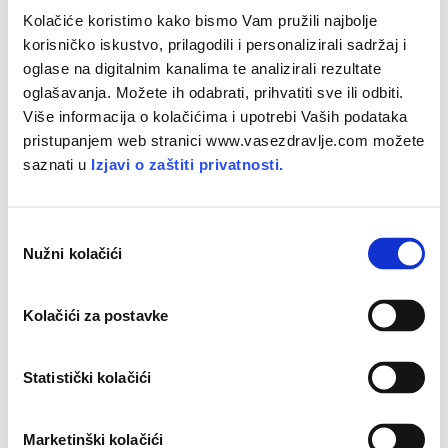
postaju rješivi. Ne radi se o pukim, površnim stilskim
Kolačiće koristimo kako bismo Vam pružili najbolje
vježbama. Njihova rješenja pronalaze i vode računa o onom
korisničko iskustvo, prilagodili i personalizirali sadržaj i
duboko ljudskom u sebi i u drugim ljudima, a sama rješenja
oglase na digitalnim kanalima te analizirali rezultate
u nekim fazama sadrže predivne elemente individualnog
oglašavanja. Možete ih odabrati, prihvatiti sve ili odbiti.
stvaranja i zadovoljstva. Umjetnost življenja se, vjerojatno iz
Više informacija o kolačićima i upotrebi Vaših podataka
iskustva prethodnih izbora, izgrađuje i vježba, a tolerantna
pristupanjem web stranici www.vasezdravlje.com možete
je prema nekim izvanjskim i unutarnjim ograničenjima i
saznati u
Izjavi o zaštiti privatnosti.
devijacijama."
O
I za kraj, misao jednog uspješnog komunikatora: "Dobivate
Nužni kolačići
d
ono na što se usredotočite."
a
Fleksibilnost
b
Kolačići za postavke
i
Uspješni komunikatori su se rukovodili uvjerenjem da
r
"osoba s najvećom fleksibilnošću kontrolira sustav." Što
p
Statistički kolačići
osoba ima veću fleksibilnost, to ima veću sposobnost
r
odabira željenog ponašanja, u tom trenutku najbolje moguće
i
Marketinški kolačići
akcije. Fleksibilnost je nužno povezana s ciljevima koje