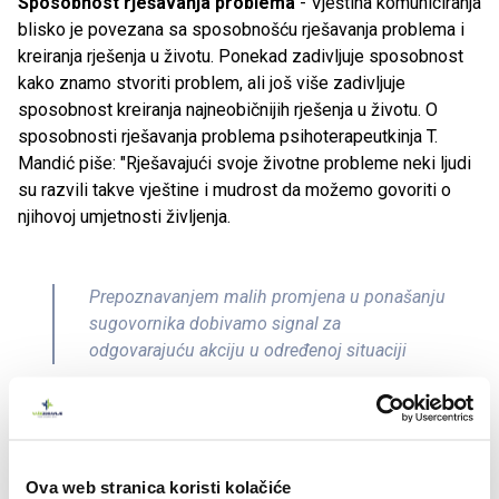
Sposobnost rješavanja problema
- Vještina komuniciranja
blisko je povezana sa sposobnošću rješavanja problema i
kreiranja rješenja u životu. Ponekad zadivljuje sposobnost
kako znamo stvoriti problem, ali još više zadivljuje
sposobnost kreiranja najneobičnijih rješenja u životu. O
sposobnosti rješavanja problema psihoterapeutkinja T.
Mandić piše: "Rješavajući svoje životne probleme neki ljudi
su razvili takve vještine i mudrost da možemo govoriti o
njihovoj umjetnosti življenja.
Prepoznavanjem malih promjena u ponašanju
sugovornika dobivamo signal za
odgovarajuću akciju u određenoj situaciji
To nikako ne znači da oni nemaju problema niti da su ih
riješili jednom zauvijek. Način na koji rješavaju probleme
omogućava sve veću integraciju ličnosti, a mnogi problemi,
Ova web stranica koristi kolačiće
čak i kada su jako teški, mučni i zaštrašujući u principu