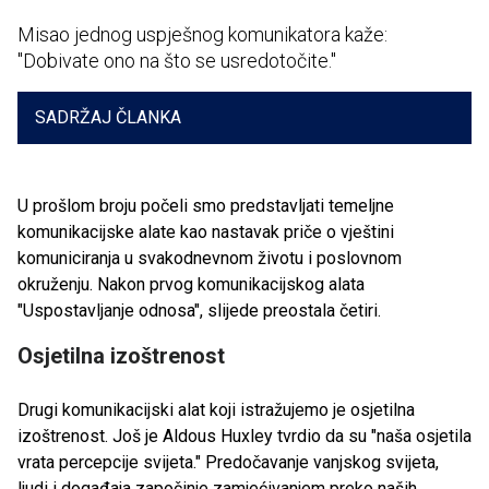
Misao jednog uspješnog komunikatora kaže:
"Dobivate ono na što se usredotočite."
SADRŽAJ ČLANKA
U prošlom broju počeli smo predstavljati temeljne
komunikacijske alate kao nastavak priče o vještini
komuniciranja u svakodnevnom životu i poslovnom
okruženju. Nakon prvog komunikacijskog alata
"Uspostavljanje odnosa", slijede preostala četiri.
Osjetilna izoštrenost
Drugi komunikacijski alat koji istražujemo je osjetilna
izoštrenost. Još je Aldous Huxley tvrdio da su "naša osjetila
vrata percepcije svijeta." Predočavanje vanjskog svijeta,
ljudi i događaja započinje zamjećivanjem preko naših