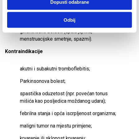
Dopusti odabrane
poremećaji tonusa crijeva (smanjen ili
povećan tonus - napetost);
Odbij
ginekološke bolesti (upala jajnika,
menstruacijske smetnje, spazmi).
Kontraindikacije
akutni i subakutni tromboflebitis;
Parkinsonova bolest;
spastička oduzetost (npr. povećan tonus
mišića kao posljedica moždanog udara);
febrilna stanja i opća iscrpljenost organizma;
maligni tumor na mjestu primjene;
krvarenje ili sklonost krvarenju;