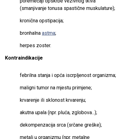
poremećaji opskrbe vezivnog tkiva
(smanjivanje tonusa spastične muskulature);
kronična opstipacija;
bronhalna
astma
;
herpes zoster.
Kontraindikacije
febrilna stanja i opća iscrpljenost organizma;
maligni tumor na mjestu primjene;
krvarenje ili sklonost krvarenju;
akutna upala (npr. pluća, zglobova...);
dekompenzacija srca (srčane greške);
metali u organizmu (npr. metalne