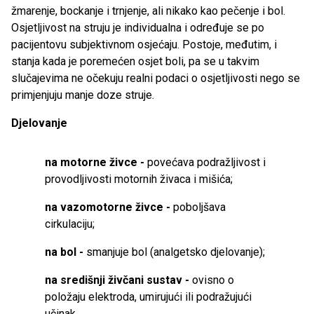
žmarenje, bockanje i trnjenje, ali nikako kao pečenje i bol.
Osjetljivost na struju je individualna i određuje se po
pacijentovu subjektivnom osjećaju. Postoje, međutim, i
stanja kada je poremećen osjet boli, pa se u takvim
slučajevima ne očekuju realni podaci o osjetljivosti nego se
primjenjuju manje doze struje.
Djelovanje
na motorne živce -
povećava podražljivost i
provodljivosti motornih živaca i mišića;
na vazomotorne živce -
poboljšava
cirkulaciju;
na bol -
smanjuje bol (analgetsko djelovanje);
na središnji živčani sustav -
ovisno o
položaju elektroda, umirujući ili podražujući
učinak.