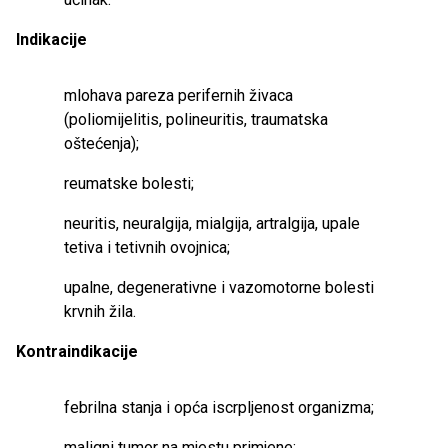
Indikacije
mlohava pareza perifernih živaca
(poliomijelitis, polineuritis, traumatska
oštećenja);
reumatske bolesti;
neuritis, neuralgija, mialgija, artralgija, upale
tetiva i tetivnih ovojnica;
upalne, degenerativne i vazomotorne bolesti
krvnih žila.
Kontraindikacije
febrilna stanja i opća iscrpljenost organizma;
maligni tumor na mjestu primjene;