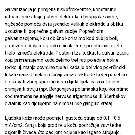
Galvanizacija je primjena niskofrekventne, konstantne
istosmjerne struje putem elektroda u terapijske svrhe,
najčešće pomoću dviju jednako velikih elektroda u obliku
uzdužne ili poprečne galvanizacije. Poprečnom
galvanizacijomu, koju obično koristimo kod dublje boli,
postižemo bolji terapijski učinak jer se prostrujava cijelo
tijelo između elektroda. Postoji i tzv. točkasta galvanizacija
koju primjenjujemo kada želimo tretirati pojedine bolne
točke, tj. manje površine tijela i kada je bol više površinski
lokalizirana. U nekim slučajevima elektrode treba posebno
oblikovati zbog specifičnosti dijela tijela na koji želimo
primijeniti struju (npr. Bergonijeva polumaska koju koristimo
kod tretmana neuralgije nervusa trigeminusa ili Ščerbakov
ovratnik kad djelujemo na simpatičke ganglije vrata).
Ljudska koža može podnijeti gustoću struje od 0,1 - 0,5
mA/cm2. Struja koja prodire u kožu podražuje završetke
osjetnih živaca, što pacijent osjeća kao lagano strujanje,