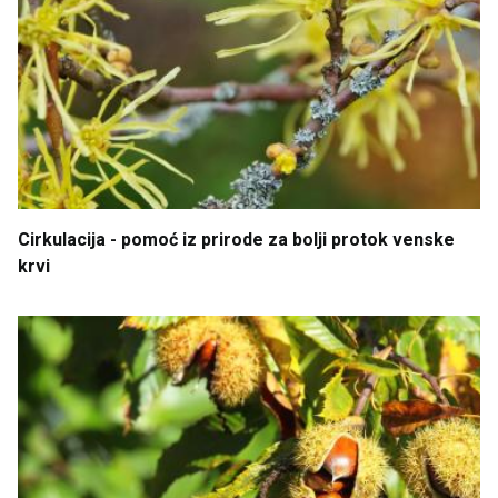
Cirkulacija
- pomoć
iz
prirode
za
bolji
protok
venske
krvi