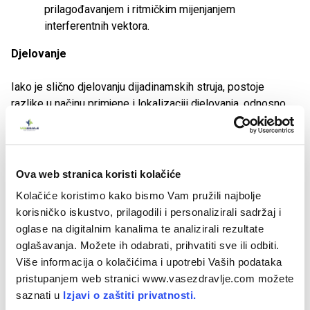
prilagođavanjem i ritmičkim mijenjanjem
interferentnih vektora.
Djelovanje
Iako je slično djelovanju dijadinamskih struja, postoje
razlike u načinu primjene i lokalizaciji djelovanja, odnosno
postiže se dublje djelovanje i bolja podnošljivost. Mogu se
primijeniti s vibracijskom masažom, s tim da je prije
provedbe potrebno odrediti frekvenciju vibracije koja se
prilagođava indikaciji. Time se poboljšava učinak
Ova web stranica koristi kolačiće
interferentnih struja jer se smanjuje podražaj osjeta, pa
Kolačiće koristimo kako bismo Vam pružili najbolje
bolesnici mogu podnijeti veću jakost struje nego što se
korisničko iskustvo, prilagodili i personalizirali sadržaj i
može primijeniti kod dijadinamskih struja ili standardne
oglase na digitalnim kanalima te analizirali rezultate
interferentne struje. Tako se postiže veći terapijski učinak u
oglašavanja. Možete ih odabrati, prihvatiti sve ili odbiti.
dubini tkiva.
Više informacija o kolačićima i upotrebi Vaših podataka
pristupanjem web stranici www.vasezdravlje.com možete
Indikacije
saznati u
Izjavi o zaštiti privatnosti.