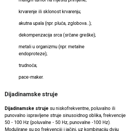
krvarenje ili sklonost krvarenju;
akutna upala (npr. pluća, zglobova...);
dekompenzacija srca (srčane greške);
metali u organizmu (npr. metalne
endoproteze);
trudnoća;
pace-maker.
Dijadinamske struje
Dijadinamske struje
su niskofrekventne, poluvalno ili
punovalno ispravljene struje sinusoidnog oblika, frekvencije
50 - 100 Hz (poluvalne - 50 Hz, punovalne -100 Hz).
Modulirane su po frekvenciji i jačini, uz kombinaciju dviju