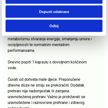
InVit B FORTE kapsule su dodatak prehrani s
Dopusti odabrane
vitaminom C i B kompleksom.
Odbij
Doprinosi normalnom funkcioniranju živčanog
sustava, normalnoj psihološkoj funkciji, normalnom
metabolizmu stvaranja energije, smanjenju umora i
iscrpljenosti te normalnim mentalnim
performansama.
Dnevno popiti 1 kapsulu s dovoljnom količinom
vode.
Čuvati od dohvata male djece. Preporučene
dnevne doze ne smiju se prekoračiti. Dodatak
prehrani nije nadomjestak ili zamjena
uravnoteženoj prehrani. Važno je pridržavati se
uravnotežene i raznovrsne prehrane i zdravog