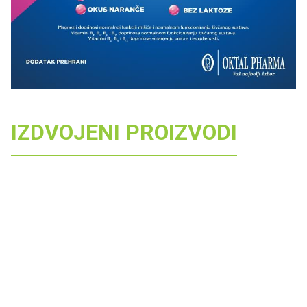
IZDVOJENI PROIZVODI