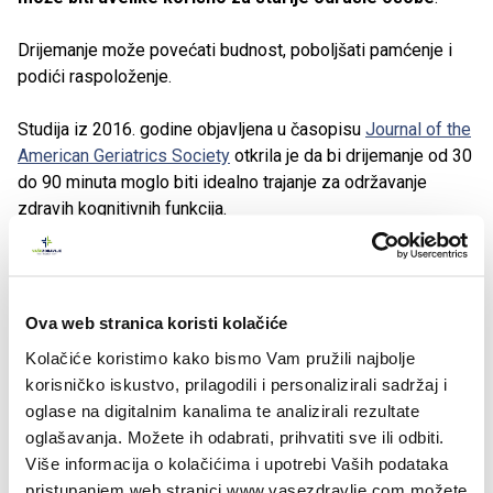
Drijemanje može povećati budnost, poboljšati pamćenje i
podići raspoloženje.
Studija iz 2016. godine objavljena u časopisu
Journal of the
American Geriatrics Society
otkrila je da bi drijemanje od 30
do 90 minuta moglo biti idealno trajanje za održavanje
zdravih kognitivnih funkcija.
S druge strane, drijemanje koje traje dulje od 90 minuta
vjerojatnije je rezultat nedovoljnog sna noću, što može
uzrokovati kognitivne probleme.
Ova web stranica koristi kolačiće
Kolačiće koristimo kako bismo Vam pružili najbolje
Izvor: discovermagazine.com
korisničko iskustvo, prilagodili i personalizirali sadržaj i
Izvor fotografije: Adobe Stock
oglase na digitalnim kanalima te analizirali rezultate
oglašavanja. Možete ih odabrati, prihvatiti sve ili odbiti.
Datum objave članka:
19. 5. 2026.
Više informacija o kolačićima i upotrebi Vaših podataka
pristupanjem web stranici www.vasezdravlje.com možete