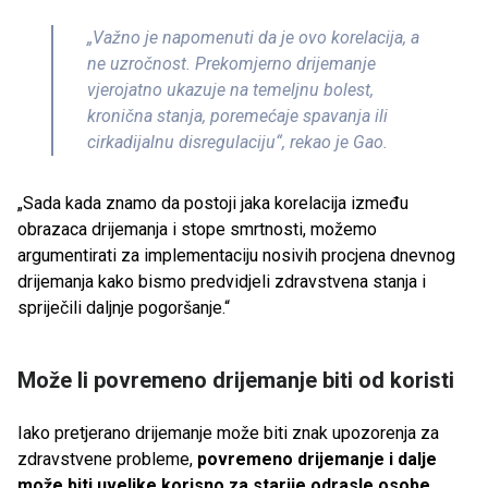
„Važno je napomenuti da je ovo korelacija, a
ne uzročnost. Prekomjerno drijemanje
vjerojatno ukazuje na temeljnu bolest,
kronična stanja, poremećaje spavanja ili
cirkadijalnu disregulaciju“, rekao je Gao.
„Sada kada znamo da postoji jaka korelacija između
obrazaca drijemanja i stope smrtnosti, možemo
argumentirati za implementaciju nosivih procjena dnevnog
drijemanja kako bismo predvidjeli zdravstvena stanja i
spriječili daljnje pogoršanje.“
Može li povremeno drijemanje biti od koristi
Iako pretjerano drijemanje može biti znak upozorenja za
zdravstvene probleme,
povremeno drijemanje i dalje
može biti uvelike korisno za starije odrasle osobe
.