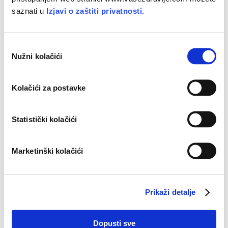
PODIJELITE NA MREŽI
saznati u
Izjavi o zaštiti privatnosti.
O
Nužni kolačići
d
Invit B forte
a
b
Kolačići za postavke
i
r
p
Statistički kolačići
r
i
Marketinški kolačići
s
t
a
Prikaži detalje
n
k
a
Dopusti sve