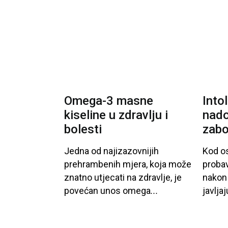
Vidni sustav
Opća medicina
Unutarnje bolesti
Uho - nos - grlo
Zubi i usna šupljina
Omega-3 masne
Into
kiseline u zdravlju i
nado
Živčani i mentalni sustav
bolesti
zabo
Jedna
od
najizazovnijih
Kod
o
prehrambenih
mjera
, koja
može
probav
znatno
utjecati
na
zdravlje
, je
nakon
povećan
unos
omega
...
-3
javljaj