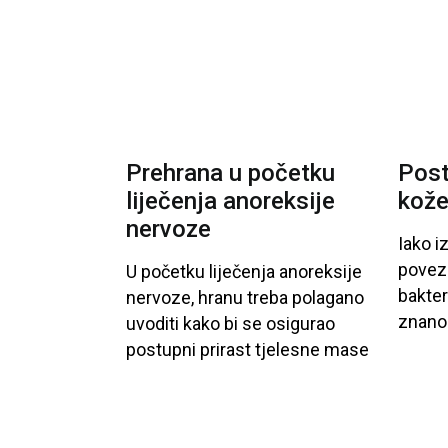
Prehrana u početku
Post
liječenja anoreksije
kož
nervoze
Iako
i
povez
U početku
liječenja
anoreksije
bakte
nervoze
, hranu
treba
polagano
znano
uvoditi
kako
bi
se
osigurao
postupni
prirast
tjelesne
mase
...
i
izbjegli
ozbiljni
metabolički