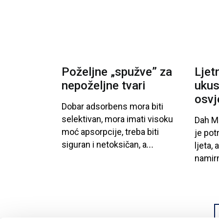
Poželjne „spužve” za
Ljet
nepoželjne tvari
ukus
osvj
Dobar
adsorbens
mora
biti
selektivan
, mora
imati
visoku
Dah
Me
moć
apsorpcije
, treba
biti
je
pot
siguran
i
netoksičan
, a
...
ljeta
, a
namir