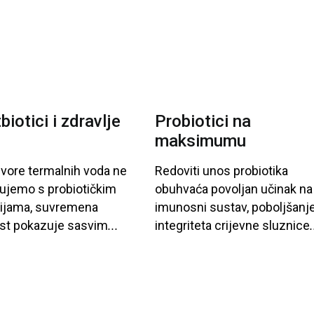
biotici i zdravlje
Probiotici na
e
maksimumu
zvore
termalnih
voda
ne
Redoviti
unos
probiotika
ujemo
s
probiotičkim
obuhvaća
povoljan
učinak
na
rijama
, suvremena
imunosni
sustav
, poboljšanj
st
pokazuje
sasvim
...
integriteta
crijevne
sluznice
.