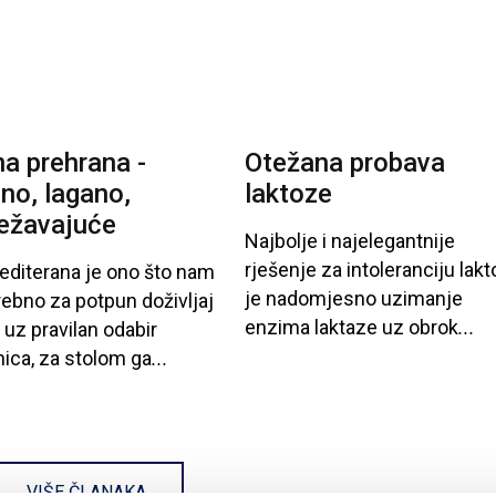
na prehrana -
Otežana probava
no, lagano,
laktoze
ežavajuće
Najbolje
i
najelegantnije
rješenje
za
intoleranciju
lakt
diterana
je
ono
što
nam
je
nadomjesno
uzimanje
rebno
za
potpun
doživljaj
enzima
laktaze
uz
obrok
...
uz
pravilan
odabir
nica
, za
stolom
ga
...
VIŠE ČLANAKA