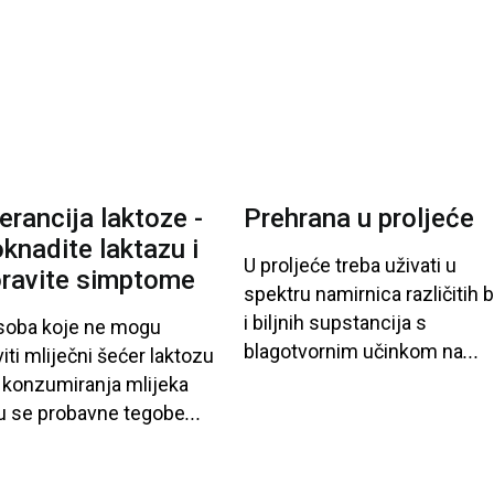
zdjelice
lerancija laktoze -
Prehrana u proljeće
knadite laktazu i
U proljeće
treba
uživati
u
ravite simptome
spektru
namirnica
različitih
b
i
biljnih
supstancija
s
soba
koje
ne
mogu
blagotvornim
učinkom
na
...
iti
mliječni
šećer
laktozu
konzumiranja
mlijeka
u
se
probavne
tegobe
...
-