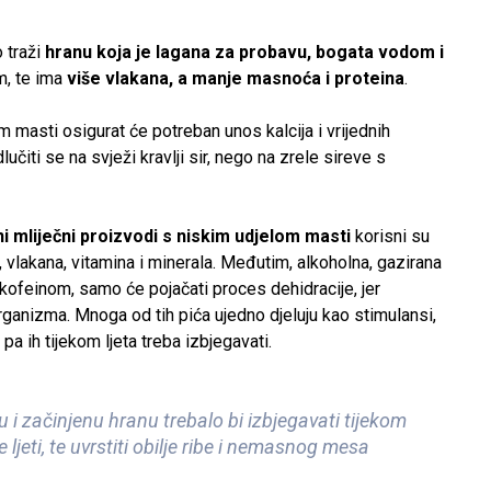
 traži
hranu koja je lagana za probavu, bogata vodom i
m, te ima
više vlakana, a manje masnoća i proteina
.
 masti osigurat će potreban unos kalcija i vrijednih
dlučiti se na svježi kravlji sir, nego na zrele sireve s
ni mliječni proizvodi s niskim udjelom masti
korisni su
ja, vlakana, vitamina i minerala. Međutim, alkoholna, gazirana
 kofeinom, samo će pojačati proces dehidracije, jer
organizma. Mnoga od tih pića ujedno djeluju kao stimulansi,
a ih tijekom ljeta treba izbjegavati.
 i začinjenu hranu trebalo bi izbjegavati tijekom
 ljeti, te uvrstiti obilje ribe i nemasnog mesa