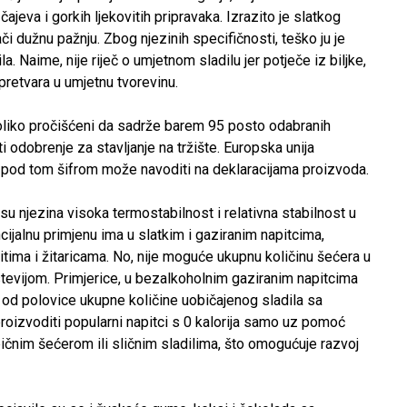
čajeva i gorkih ljekovitih pripravaka. Izrazito je slatkog
ači dužnu pažnju. Zbog njezinih specifičnosti, teško ju je
a. Naime, nije riječ o umjetnom sladilu jer potječe iz biljke,
 pretvara u umjetnu tvorevinu.
 toliko pročišćeni da sadrže barem 95 posto odabranih
 odobrenje za stavljanje na tržište. Europska unija
 se pod tom šifrom može navoditi na deklaracijama proizvoda.
u njezina visoka termostabilnost i relativna stabilnost u
ijalnu primjenu ima u slatkim i gaziranim napitcima,
tima i žitaricama. No, nije moguće ukupnu količinu šećera u
stevijom. Primjerice, u bezalkoholnim gaziranim napitcima
od polovice ukupne količine uobičajenog sladila sa
roizvoditi popularni napitci s 0 kalorija samo uz pomoć
bičnim šećerom ili sličnim sladilima, što omogućuje razvoj