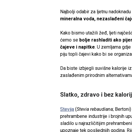
​Najbolji odabir za ljetnu nadoknadu
mineralna voda, nezaslađeni čajev
Kako bismo utažili žeđ, ljeti najče
ćemo se
bolje rashladiti ako pi
čajeve i napitke
. U zemljama gdje 
piju topli čajevi kako bi se organiz
Da biste izbjegli suvišne kalorije 
zaslađenim prirodnim alternativam
Slatko, zdravo i bez kalori
Stevija
(
Stevia rebaudiana
; Bertoni
prehrambene industrije i brojnih up
sladilo u najrazličitijim prehrambe
upoznaje tek posljednjih godina. Rij