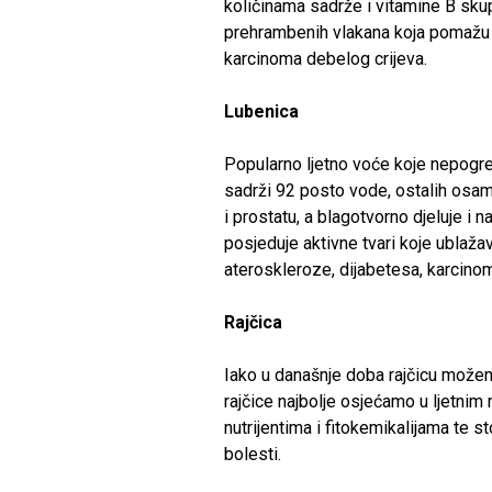
količinama sadrže i vitamine B sku
prehrambenih vlakana koja pomažu re
karcinoma debelog crijeva.
Lubenica
Popularno ljetno voće koje nepogreš
sadrži 92 posto vode, ostalih osam
i prostatu, a blagotvorno djeluje i 
posjeduje aktivne tvari koje ublaža
ateroskleroze, dijabetesa, karcinoma
Rajčica
Iako u današnje doba rajčicu možemo
rajčice najbolje osjećamo u ljetnim 
nutrijentima i fitokemikalijama te 
bolesti.