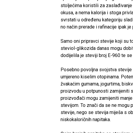
stoljećima koristili za zaslađivanje 
okusa, a nema kalorija i stoga privl
svrstati u određenu kategoriju sladil
no način prerade i rafinacije ipak je
Samo oni pripravci stevije koji su
steviol-glikozida danas mogu dobiti
dodijelila je steviji broj E-960 te
Posebno povoljna svojstva stevije s
umjereno kiselim otopinama. Potenc
žvakaćim gumama, jogurtima, biskvi
proizvodu u potpunosti zamijeniti 
proizvođači mogu zamijeniti manje 
stevijom. To znači da se ne mogu p
stevije, nego se stevija miješa s o
niskokaloričnih napitaka.