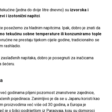
 tekućine (jedna do dvije litre dnevno) su
izvorska i
i i izotonični napitci
.
šće posežemo za hladnim napitcima. Ipak, dobro je znati da
jemo tekućinu sobne temperature ili konzumiramo tople
vrućine ne prestaju tijekom cijele godine, tradicionalno se
am rashladio.
iz zaslađenih napitaka, dobro je posegnuti za inačicama
a šećeru.
ja
) već godinama plijeni pozornost znanstvene zajednice,
ućenih pojedinaca. Zanimljivo je da se u Japanu koristi kao
nim proizvodima već više od 30 godina, a Europa je
eč je o biljci podrijetlom iz Paragvaja, koju su domoroci