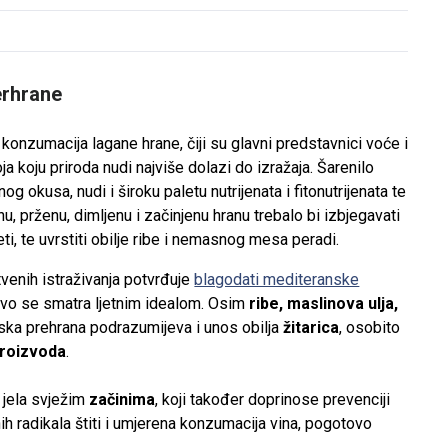
erhrane
 konzumacija lagane hrane, čiji su glavni predstavnici voće i
ja koju priroda nudi najviše dolazi do izražaja. Šarenilo
og okusa, nudi i široku paletu nutrijenata i fitonutrijenata te
, prženu, dimljenu i začinjenu hranu trebalo bi izbjegavati
eti, te uvrstiti obilje ribe i nemasnog mesa peradi.
venih istraživanja potvrđuje
blagodati mediteranske
ravo se smatra ljetnim idealom. Osim
ribe, maslinova ulja,
ska prehrana podrazumijeva i unos obilja
žitarica
, osobito
proizvoda
.
 jela svježim
začinima
, koji također doprinose prevenciji
nih radikala štiti i umjerena konzumacija vina, pogotovo