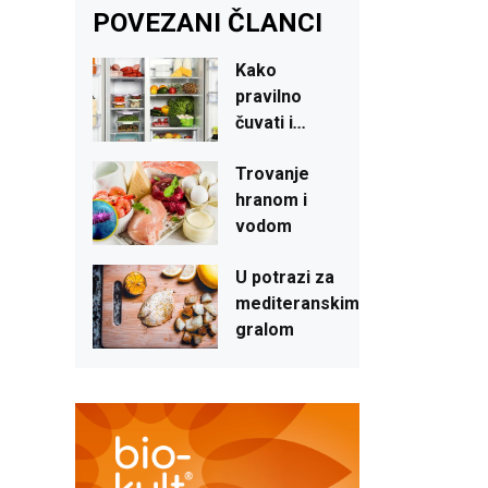
POVEZANI ČLANCI
Kako
pravilno
čuvati
i
...
Trovanje
hranom
i
vodom
U potrazi
za
mediteranskim
gralom