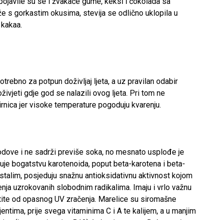
pojavile su se i žvakaće gume, keksi i čokolada sa
že s gorkastim okusima, stevija se odlično uklopila u
 kakaa.
trebno za potpun doživljaj ljeta, a uz pravilan odabir
vjeti gdje god se nalazili ovog ljeta. Pri tom ne
irnica jer visoke temperature pogoduju kvarenju.
odove i ne sadrži previše soka, no mesnato usplođe je
guje bogatstvu karotenoida, poput beta-karotena i beta-
ostalim, posjeduju snažnu antioksidativnu aktivnost kojom
enja uzrokovanih slobodnim radikalima. Imaju i vrlo važnu
 štite od opasnog UV zračenja. Marelice su siromašne
rijentima, prije svega vitaminima C i A te kalijem, a u manjim