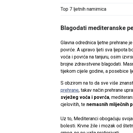
Top 7 ljetnih namirnica
Blagodati mediteranske p
Glavna odrednica ljetne prehrane je
povrće. A upravo ljeti sva ljepota bo
voća i povrća na tanjuru, osim izvrsn
brojne zdravstvene blagodati. Masnu
tijekom cijele godine, a posebice lj
S obzirom na to da sve
više znanst
prehrane
, takav način prehrane up
svježeg voća i povrća
, mediteran
cjelovitih, te
nemasnih mliječnih 
Uz to, Mediteranci obogaćuju svoja
bolesti. Krvne žile i mozak od štet
crnog, no ne valja pretjerivati.