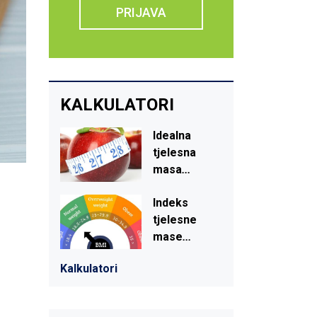
PRIJAVA
KALKULATORI
Idealna
tjelesna
masa
...
-
Indeks
tjelesne
mase
...
Kalkulatori