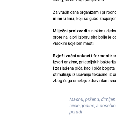
Za vrućih dana organizam i prirodno
mineralima
, koji se gube znojenje
Mliječni proizvodi
s niskim udjelom
proteina, a pri izboru sira bolje je o
visokim udjelom masti.
Svježi voćni sokovi i fermentira
izvori enzima, prijateljskih bakteri
i zaslađena pića, kao i pića bogata
stimuliraju izlučivanje tekućine iz 
zbog čega ometaju zdrav ritam sna p
Masnu, prženu, dimljenu
cijele godine, a posebice
peradi