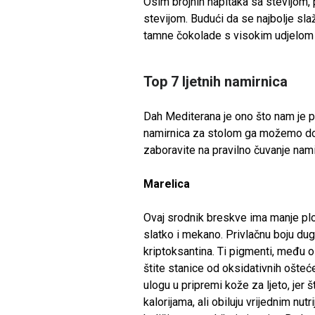
Osim brojnih napitaka sa stevijom, 
stevijom. Budući da se najbolje sla
tamne čokolade s visokim udjelom
Top 7 ljetnih namirnica
Dah Mediterana je ono što nam je po
namirnica za stolom ga možemo doži
zaboravite na pravilno čuvanje nam
Marelica
Ovaj srodnik breskve ima manje pl
slatko i mekano. Privlačnu boju du
kriptoksantina. Ti pigmenti, među 
štite stanice od oksidativnih ošteć
ulogu u pripremi kože za ljeto, jer
kalorijama, ali obiluju vrijednim nut