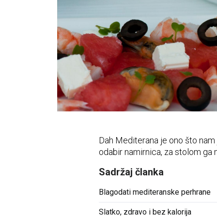
Vidni sustav
Opća medicina
Unutarnje bolesti
Uho - nos - grlo
Zubi i usna šupljina
Živčani i mentalni sustav
Dah Mediterana je ono što nam je
odabir namirnica, za stolom ga 
Sadržaj članka
Blagodati mediteranske perhrane
Slatko, zdravo i bez kalorija