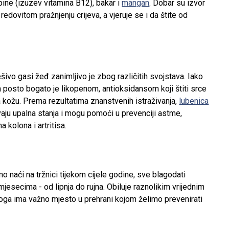
pine (izuzev vitamina B12), bakar i
mangan
. Dobar su izvor
dovitom pražnjenju crijeva, a vjeruje se i da štite od
ivo gasi žeđ zanimljivo je zbog različitih svojstava. Iako
 posto bogato je likopenom, antioksidansom koji štiti srce
na kožu. Prema rezultatima znanstvenih istraživanja,
lubenica
vaju upalna stanja i mogu pomoći u prevenciji astme,
 kolona i artritisa.
 naći na tržnici tijekom cijele godine, sve blagodati
mjesecima - od lipnja do rujna. Obiluje raznolikim vrijednim
stoga ima važno mjesto u prehrani kojom želimo prevenirati