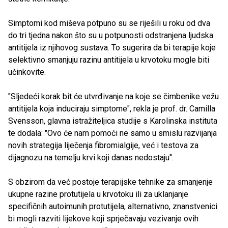
Simptomi kod miševa potpuno su se riješili u roku od dva
do tri tjedna nakon što su u potpunosti odstranjena ljudska
antitijela iz njihovog sustava. To sugerira da bi terapije koje
selektivno smanjuju razinu antitijela u krvotoku mogle biti
učinkovite.
"Sljedeći korak bit će utvrđivanje na koje se čimbenike vežu
antitijela koja induciraju simptome", rekla je prof. dr. Camilla
Svensson, glavna istražiteljica studije s Karolinska instituta
te dodala: "Ovo će nam pomoći ne samo u smislu razvijanja
novih strategija liječenja fibromialgije, već i testova za
dijagnozu na temelju krvi koji danas nedostaju".
S obzirom da već postoje terapijske tehnike za smanjenje
ukupne razine protutijela u krvotoku ili za uklanjanje
specifičnih autoimunih protutijela, alternativno, znanstvenici
bi mogli razviti lijekove koji sprječavaju vezivanje ovih