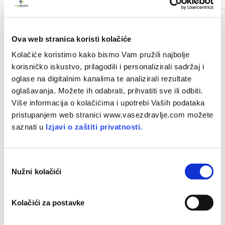
POVEZANI ČLANCI
Ova web stranica koristi kolačiće
Kolačiće koristimo kako bismo Vam pružili najbolje
korisničko iskustvo, prilagodili i personalizirali sadržaj i
oglase na digitalnim kanalima te analizirali rezultate
oglašavanja. Možete ih odabrati, prihvatiti sve ili odbiti.
Više informacija o kolačićima i upotrebi Vaših podataka
pristupanjem web stranici www.vasezdravlje.com možete
saznati u
Izjavi o zaštiti privatnosti.
O
Umor
- uzroci
i
liječenje
Nužni kolačići
d
a
b
Kolačići za postavke
i
r