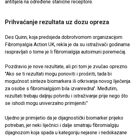
antitijela na određene stanične receptore.
Prihvaćanje rezultata uz dozu opreza
Des Quinn, koja predsjeda dobrotvornom organizacijom
Fibromyalgia Action UK, rekla je da su istraživači godinama
raspravljali o tome je li fibromialgija autoimuni poremećaj.
Pozdravio je nove rezultate, ali pri tom je zvučao oprezno.
"Ako se ti rezultati mogu ponoviti i proširiti, tada bi
mogućnost sinteze biomarkera ili otkrivanja novog liječenja
za osobe s fibromialgijom bila izvanredna". Međutim,
rezultati trebaju daljnju potvrdu i istraživanje prije nego što
se ishodi mogu univerzalno primijeniti."
Ujedno je primijetio da je dijagnostički biomarker prijeko
potreban, jer neki liječnici i dalje smatraju fibromialgiju
dijagnozom koja spada u kategoriju nejasne i nedokazane