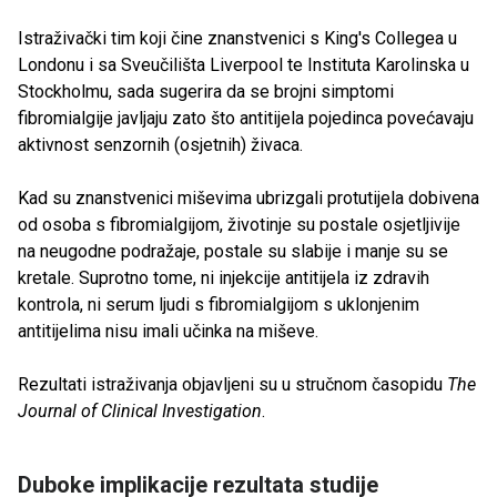
Istraživački tim koji čine znanstvenici s King's Collegea u
Londonu i sa Sveučilišta Liverpool te Instituta Karolinska u
Stockholmu, sada sugerira da se brojni simptomi
fibromialgije javljaju zato što antitijela pojedinca povećavaju
aktivnost senzornih (osjetnih) živaca.
Kad su znanstvenici miševima ubrizgali protutijela dobivena
od osoba s fibromialgijom, životinje su postale osjetljivije
na neugodne podražaje, postale su slabije i manje su se
kretale. Suprotno tome, ni injekcije antitijela iz zdravih
kontrola, ni serum ljudi s fibromialgijom s uklonjenim
antitijelima nisu imali učinka na miševe.
Rezultati istraživanja objavljeni su u stručnom časopidu
The
Journal of Clinical Investigation
.
Duboke implikacije rezultata studije