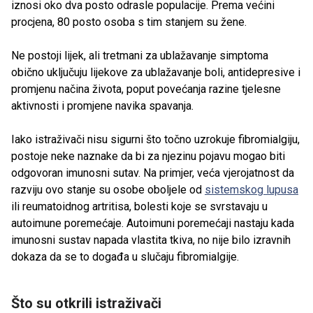
iznosi oko dva posto odrasle populacije. Prema većini
procjena, 80 posto osoba s tim stanjem su žene.
Ne postoji lijek, ali tretmani za ublažavanje simptoma
obično uključuju lijekove za ublažavanje boli, antidepresive i
promjenu načina života, poput povećanja razine tjelesne
aktivnosti i promjene navika spavanja.
Iako istraživači nisu sigurni što točno uzrokuje fibromialgiju,
postoje neke naznake da bi za njezinu pojavu mogao biti
odgovoran imunosni sutav. Na primjer, veća vjerojatnost da
razviju ovo stanje su osobe oboljele od
sistemskog lupusa
ili reumatoidnog artritisa, bolesti koje se svrstavaju u
autoimune poremećaje. Autoimuni poremećaji nastaju kada
imunosni sustav napada vlastita tkiva, no nije bilo izravnih
dokaza da se to događa u slučaju fibromialgije.
Što su otkrili istraživači