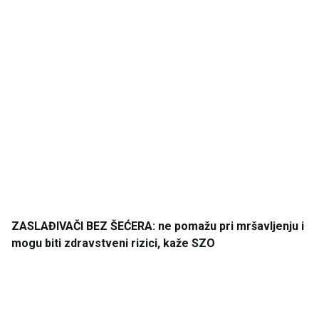
ZASLAĐIVAČ
I BEZ
ŠEĆERA
: ne
pomažu
pri
mršavljenju
i
mogu
biti
zdravstveni
rizici
, kaže
SZ
O