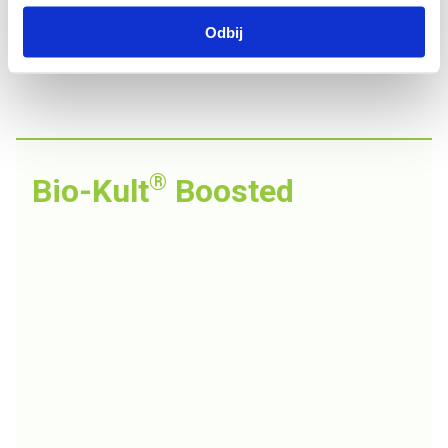
Datum objave članka:
13. 5. 2026.
Odbij
PODIJELITE NA MREŽI
®
Bio-Kult
Boosted