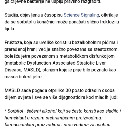
ga crijevne bakterije ne uspiju pravilno razgraditi.
Studija, objavljena u časopisu
Science Signaling
, otkrila je
da se sorbitol u konačnici može ponašati slično fruktozi u
tijelu.
Fruktoza, koja se uvelike koristi u bezalkoholnim pićima i
prerađenoj hrani, već je snažno povezana sa steatoznom
bolešću jetre povezanom s metaboličkom disfunkcijom
(metabolic Dysfunction-Associated Steatotic Liver
Disease, MASLD), stanjem koje je prije bilo poznato kao
masna bolest jetre.
MASLD sada pogađa otprilike 30 posto odraslih osoba
diljem svijeta i sve se više dijagnosticira kod mlađih ljudi.
* Sorbitol - šećerni alkohol koji se često koristi kao sladilo i
humektant u raznim prehrambenim proizvodima,
farmaceutskim proizvodima i proizvodima za osobnu