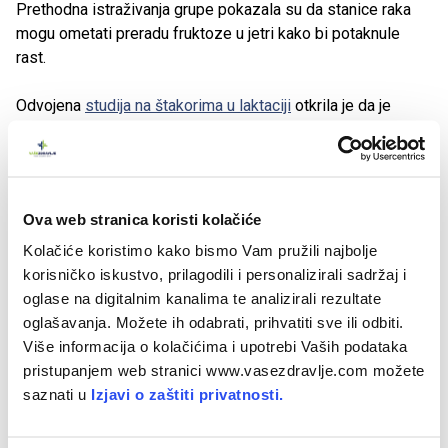
Prethodna istraživanja grupe pokazala su da stanice raka
mogu ometati preradu fruktoze u jetri kako bi potaknule
rast.
Odvojena
studija na štakorima u laktaciji
otkrila je da je
majčina konzumacija sorbitola uzrokovala metaboličke
abnormalnosti, pojavu markera oštećenja jetre, oštećenje
DNK i smanjen rast potomstva, dok je
druga studija
na
miševima otkrila da dugotrajan unos sorbitola mijenja
Ova web stranica koristi kolačiće
crijevni mikrobiom i dovodi do intolerancije na glukozu.
Kolačiće koristimo kako bismo Vam pružili najbolje
Novi nalazi sugeriraju da neke nadomjesci za šećer mogu
korisničko iskustvo, prilagodili i personalizirali sadržaj i
hraniti iste biološke sustave koje su istraživači pokušavali
oglase na digitalnim kanalima te analizirali rezultate
izbjeći.
oglašavanja. Možete ih odabrati, prihvatiti sve ili odbiti.
Više informacija o kolačićima i upotrebi Vaših podataka
Rezultati ne znače da bi ljudi trebali paničariti zbog
pristupanjem web stranici www.vasezdravlje.com možete
povremenog unosa sladila 'bez šećera'.
saznati u
Izjavi o zaštiti privatnosti.