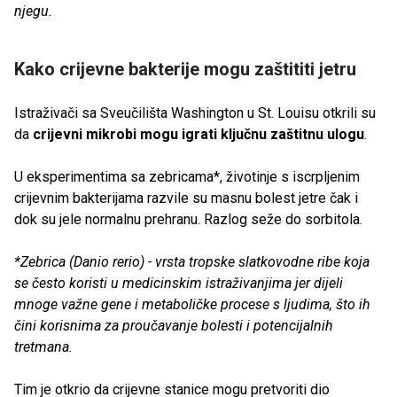
njegu.
Kako crijevne bakterije mogu zaštititi jetru
Istraživači sa Sveučilišta Washington u St. Louisu otkrili su
da
crijevni mikrobi mogu igrati ključnu zaštitnu ulogu
.
U eksperimentima sa zebricama*, životinje s iscrpljenim
crijevnim bakterijama razvile su masnu bolest jetre čak i
dok su jele normalnu prehranu. Razlog seže do sorbitola.
*Zebrica (Danio rerio) - vrsta tropske slatkovodne ribe koja
se često koristi u medicinskim istraživanjima jer dijeli
mnoge važne gene i metaboličke procese s ljudima, što ih
čini korisnima za proučavanje bolesti i potencijalnih
tretmana.
Tim je otkrio da crijevne stanice mogu pretvoriti dio