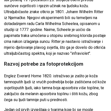
sunčeve svjetlosti i njezin učinak na ljudsku kožu.
Ultraljubičaste zrake otkrio je 1801. Johann Wilhelm Ritter
iz Njemačke. Njegovi eksperimenti bili su temeljeni na
dotadašnjem radu Carla Wilhelma Scheelea, opisanom u
studiji iz 1777. godine. Naime, Scheele je uočio da
papirnata traka umočena u otopinu srebrnog klorida postaje
crna nakon izlaganja suncu. Ritter je nastavio istraživanje i
mjerio djelovanje plavog svjetla, što ga je dovelo do otkrića
ultraljubičastog spektra, koji je nazvao "infraviolet".
Razvoj potrebe za fotoprotekcijom
Englez Everard Home 1820. istraživao je zašto je koža
tamnoputih ljudi iz vrućih podneblja bolje zaštićena od kože
svjetloputih ljudi, iako tamna boja apsorbira više topline, te
zaključio da melanin apsorbira toplinu i štiti kožu, zbog
čega su ljudi tamnije puti u prednosti.
Jedan od prvih izvještaja o tvarima koje bi se mogle