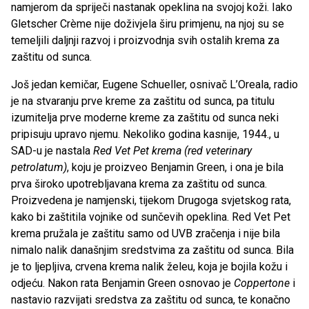
namjerom da spriječi nastanak opeklina na svojoj koži. Iako
Gletscher Crème nije doživjela širu primjenu, na njoj su se
temeljili daljnji razvoj i proizvodnja svih ostalih krema za
zaštitu od sunca.
Još jedan kemičar, Eugene Schueller, osnivač L’Oreala, radio
je na stvaranju prve kreme za zaštitu od sunca, pa titulu
izumitelja prve moderne kreme za zaštitu od sunca neki
pripisuju upravo njemu. Nekoliko godina kasnije, 1944., u
SAD-u je nastala
Red Vet Pet krema (red veterinary
petrolatum)
, koju je proizveo Benjamin Green, i ona je bila
prva široko upotrebljavana krema za zaštitu od sunca.
Proizvedena je namjenski, tijekom Drugoga svjetskog rata,
kako bi zaštitila vojnike od sunčevih opeklina. Red Vet Pet
krema pružala je zaštitu samo od UVB zračenja i nije bila
nimalo nalik današnjim sredstvima za zaštitu od sunca. Bila
je to ljepljiva, crvena krema nalik želeu, koja je bojila kožu i
odjeću. Nakon rata Benjamin Green osnovao je
Coppertone
i
nastavio razvijati sredstva za zaštitu od sunca, te konačno