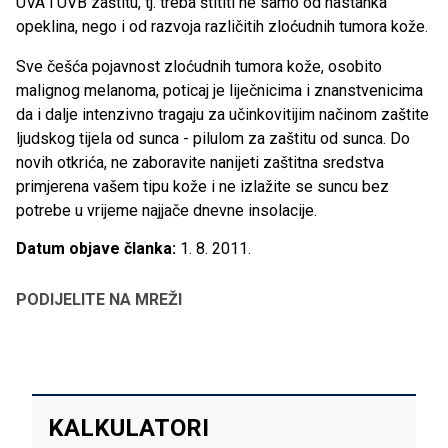
UVA i UVB zaštitu, tj. treba štititi ne samo od nastanka
opeklina, nego i od razvoja različitih zloćudnih tumora kože.
Sve češća pojavnost zloćudnih tumora kože, osobito
malignog melanoma, poticaj je liječnicima i znanstvenicima
da i dalje intenzivno tragaju za učinkovitijim načinom zaštite
ljudskog tijela od sunca - pilulom za zaštitu od sunca. Do
novih otkrića, ne zaboravite nanijeti zaštitna sredstva
primjerena vašem tipu kože i ne izlažite se suncu bez
potrebe u vrijeme najjače dnevne insolacije.
Datum objave članka:
1. 8. 2011.
PODIJELITE NA MREŽI
KALKULATORI