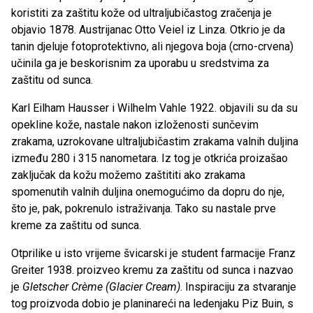
koristiti za zaštitu kože od ultraljubičastog zračenja je
objavio 1878. Austrijanac Otto Veiel iz Linza. Otkrio je da
tanin djeluje fotoprotektivno, ali njegova boja (crno-crvena)
učinila ga je beskorisnim za uporabu u sredstvima za
zaštitu od sunca.
Karl Eilham Hausser i Wilhelm Vahle 1922. objavili su da su
opekline kože, nastale nakon izloženosti sunčevim
zrakama, uzrokovane ultraljubičastim zrakama valnih duljina
između 280 i 315 nanometara. Iz tog je otkrića proizašao
zaključak da kožu možemo zaštititi ako zrakama
spomenutih valnih duljina onemogućimo da dopru do nje,
što je, pak, pokrenulo istraživanja. Tako su nastale prve
kreme za zaštitu od sunca.
Otprilike u isto vrijeme švicarski je student farmacije Franz
Greiter 1938. proizveo kremu za zaštitu od sunca i nazvao
je
Gletscher Crème (Glacier Cream)
. Inspiraciju za stvaranje
tog proizvoda dobio je planinareći na ledenjaku Piz Buin, s