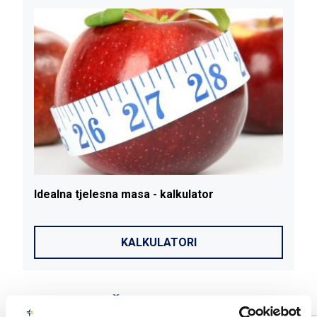
Idealna
tjelesna
masa
- kalkulator
I
KALKULATORI
POVEZANI ČLANCI