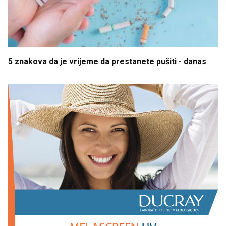
5 znakova
da
je
vrijeme
da
prestanete
pušiti
- danas