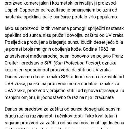
proizveo komercijalan i kozmetski prihvatljiviji proizvod.
Uspjeh Coppertonea rezultirao je smanjenjem bojazni od
nastanka opeklina, pa je sunčanje postalo vrlo popularno.
Iako su proizvodi iz tih vremena pomogli spriječiti nastanak
opeklina od sunca, nisu pružali dovoljnu zaštitu od UV zraka.
Posljedica produljena izlaganja suncu idućih desetljeća bila
je porast broja malignih oboljenja kože. Godine 1962. na
znanstvenoj međunarodnoj sceni ponovno se pojavio Franz
Greiter i predstavio
SPF (Sun Protection Factor)
, oznaku
koja mjeri sposobnost proizvoda da štiti od UV zraka.
Danas znamo da se oznaka SPF odnosi samo na zaštitu od
UVB zraka, pa ako na proizvodu nema dodatne oznake za
UVA zrake, proizvod vjerojatno štiti i od njihova utjecaja, ali u
manjem omjeru, ili jednostavno ta razina nije izračunata.
Danas su sredstva za zaštitu od sunca dosegnula sasvim
drugu razinu razvijenosti i učinkovitosti. Tako kvalitetan i
siguran proizvod za zaštitu od sunca mora imati ujednačenu