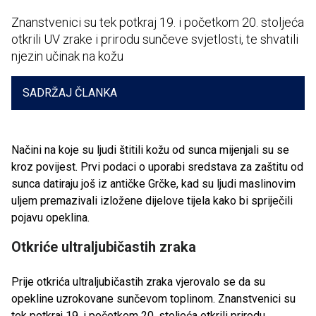
Znanstvenici su tek potkraj 19. i početkom 20. stoljeća
otkrili UV zrake i prirodu sunčeve svjetlosti, te shvatili
njezin učinak na kožu
SADRŽAJ ČLANKA
Načini na koje su ljudi štitili kožu od sunca mijenjali su se
kroz povijest. Prvi podaci o uporabi sredstava za zaštitu od
sunca datiraju još iz antičke Grčke, kad su ljudi maslinovim
uljem premazivali izložene dijelove tijela kako bi spriječili
pojavu opeklina.
Otkriće ultraljubičastih zraka
Prije otkrića ultraljubičastih zraka vjerovalo se da su
opekline uzrokovane sunčevom toplinom. Znanstvenici su
tek potkraj 19. i početkom 20. stoljeća otkrili prirodu