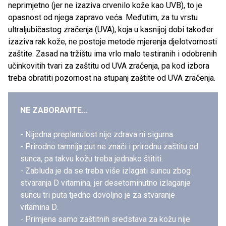
neprimjetno (jer ne izaziva crvenilo kože kao UVB), to je
opasnost od njega zapravo veća. Međutim, za tu vrstu
ultraljubičastog zračenja (UVA), koja u kasnijoj dobi također
izaziva rak kože, ne postoje metode mjerenja djelotvornosti
zaštite. Zasad na tržištu ima vrlo malo testiranih i odobrenih
učinkovitih tvari za zaštitu od UVA zračenja, pa kod izbora
treba obratiti pozornost na stupanj zaštite od UVA zračenja.
NE ZABORAVITE...
- Nijedna preplanulost nije zdrava ni sigurna.
- Prirodno tamnija put ne znači i prirodnu zaštitu od
sunca, pa takvu kožu treba jednako štititi.
- Zabluda je da se treba više izlagati suncu zbog
stvaranja D vitamina, jer desetominutno izlaganje
suncu tri puta tjedno dovoljno je za stvaranje
vitamina D.
- Primjena samo zaštitnih sredstava za kožu nije