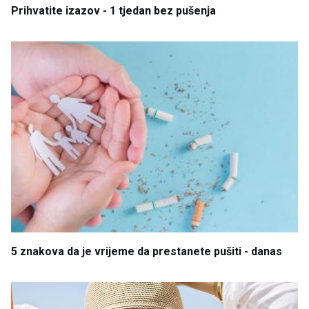
Prihvatite
izazov
- 1 tjedan
bez
pušenja
5 znakova
da
je
vrijeme
da
prestanete
pušiti
- danas