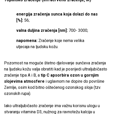
energija zračenja sunca koja dolazi do nas
[%]:
56;
valna duljina zračenja [nm]:
700- 3000;
napomena:
Zračenje koje nema velika
utjecaja na ljudsku kožu.
Pozornost na moguće štetno djelovanje sunčeva zračenja
na ljudsku kožu valja obratiti kad je posrijedi ultraljubičasto
zračenje tipa A i B, a
tip C apsorbira ozon u gornjim
slojevima atmosfere
i uglavnom ne dopire do površine
Zemlje, osim kod bitno oštećenog ozonskog sloja (tzv.
ozonskih rupa).
Iako ultraljubičasto zračenje ima važnu korisnu ulogu u
stvaranju vitamina D3, nužnog za ravnotežu kalcija u