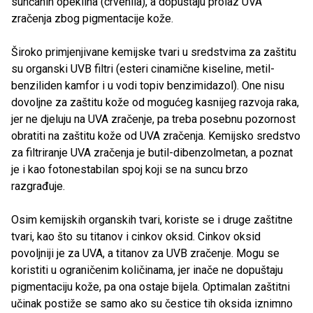
sunčanih opeklina (crvenila), a dopuštaju prolaz UVA
zračenja zbog pigmentacije kože.
Široko primjenjivane kemijske tvari u sredstvima za zaštitu
su organski UVB filtri (esteri cinamične kiseline, metil-
benziliden kamfor i u vodi topiv benzimidazol). One nisu
dovoljne za zaštitu kože od mogućeg kasnijeg razvoja raka,
jer ne djeluju na UVA zračenje, pa treba posebnu pozornost
obratiti na zaštitu kože od UVA zračenja. Kemijsko sredstvo
za filtriranje UVA zračenja je butil-dibenzolmetan, a poznat
je i kao fotonestabilan spoj koji se na suncu brzo
razgrađuje.
Osim kemijskih organskih tvari, koriste se i druge zaštitne
tvari, kao što su titanov i cinkov oksid. Cinkov oksid
povoljniji je za UVA, a titanov za UVB zračenje. Mogu se
koristiti u ograničenim količinama, jer inače ne dopuštaju
pigmentaciju kože, pa ona ostaje bijela. Optimalan zaštitni
učinak postiže se samo ako su čestice tih oksida iznimno