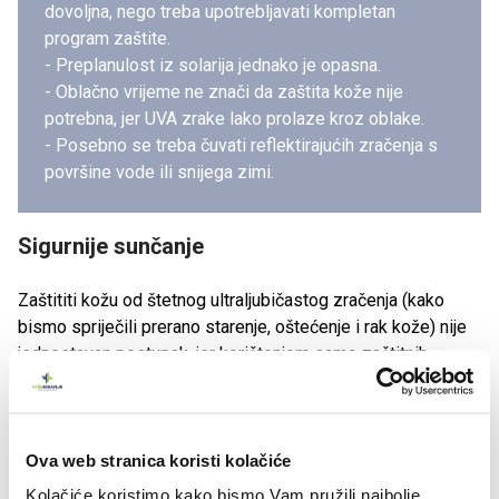
dovoljna, nego treba upotrebljavati kompletan
program zaštite.
- Preplanulost iz solarija jednako je opasna.
- Oblačno vrijeme ne znači da zaštita kože nije
potrebna, jer UVA zrake lako prolaze kroz oblake.
- Posebno se treba čuvati reflektirajućih zračenja s
površine vode ili snijega zimi.
Sigurnije sunčanje
Zaštititi kožu od štetnog ultraljubičastog zračenja (kako
bismo spriječili prerano starenje, oštećenje i rak kože) nije
jednostavan postupak, jer korištenjem samo zaštitnih
sredstava za kožu ne osiguravamo potpunu zaštitu.
Za ispravnu zaštitu nužan je, naime,
potpun program
zaštite za smanjivanje štetnog djelovanja UV zračenja
,
Ova web stranica koristi kolačiće
a to je:
Kolačiće koristimo kako bismo Vam pružili najbolje