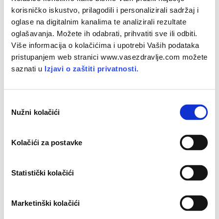
korisničko iskustvo, prilagodili i personalizirali sadržaj i
Primijeniti zaštitna sredstva barem sat
oglase na digitalnim kanalima te analizirali rezultate
vremena prije izlaganja suncu.
oglašavanja. Možete ih odabrati, prihvatiti sve ili odbiti.
Više informacija o kolačićima i upotrebi Vaših podataka
Zaštitna sredstva koristiti svakodnevno, ako
pristupanjem web stranici www.vasezdravlje.com možete
ste izloženi suncu više od 10 minuta, pa čak i
saznati u
Izjavi o zaštiti privatnosti.
po oblačnom vremenu.
Obilno koristiti zaštitna sredstva sa zaštitnim
O
faktorom SPF 15 (filtrira 93 posto UV
Nužni kolačići
d
zračenja) ili većim te ponavljati premazivanje
a
svaka dva sata, ovisno o uputama
b
proizvođača. Posebno paziti na premazivanje
Kolačići za postavke
i
čela, jagodica, nosa, donje usne (s posebnim
r
stikom), gornjeg dijela ušne školjke, vrata,
p
Statistički kolačići
ramena, vanjske strane ruku, pa i nogu.
r
Ponavljati premazivanje zaštitnim sredstvom
i
Marketinški kolačići
nakon kupanja, znojenja ili brisanja ručnikom.
s