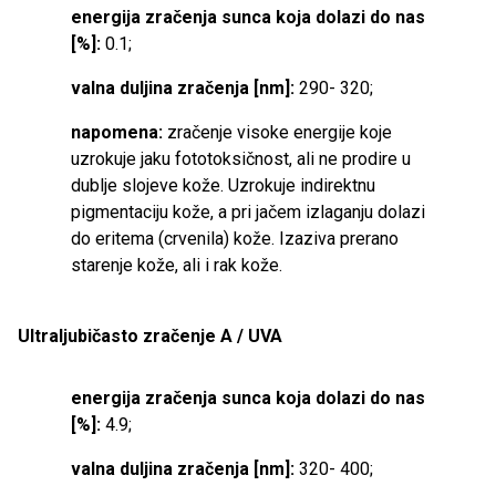
energija zračenja sunca koja dolazi do nas
[%]:
0.1;
valna duljina zračenja [nm]:
290- 320;
napomena:
zračenje visoke energije koje
uzrokuje jaku fototoksičnost, ali ne prodire u
dublje slojeve kože. Uzrokuje indirektnu
pigmentaciju kože, a pri jačem izlaganju dolazi
do eritema (crvenila) kože. Izaziva prerano
starenje kože, ali i rak kože.
Ultraljubičasto zračenje A / UVA
energija zračenja sunca koja dolazi do nas
[%]:
4.9;
valna duljina zračenja [nm]:
320- 400;