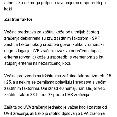
sitne i ako se mogu potpuno ravnomjerno rasporediti po
koži.
Zaštitni faktor
Većina sredstava za zaštitu kože od ultraljubičastog
zračenja deklarirana su tzv. zaštitnim faktorom -
SPF
.
Zaštitni faktor nekog sredstva govori koliko vremenski
dugo izlaganje UVB zračenju izaziva određeni stupanj
eritema (crvenila) kože u usporedbi s vremenom za isti
stupanj eritema na nezaštićenoj koži.
Većina proizvoda na tržištu ima zaštitne faktore između 15
i 25, a u nekim se zemljama pojavljuju i sredstva s većim
zaštitnim faktorima. Oni iznad 40 nemaju smisla, jer već
zaštitni faktor 33 filtrira 97 posto UVB zračenja.
Zaštita od UVA zračenja jednako je važna kao i zaštita od
UVB zračenja, ali kako je štetno djelovanje UVA zračenja