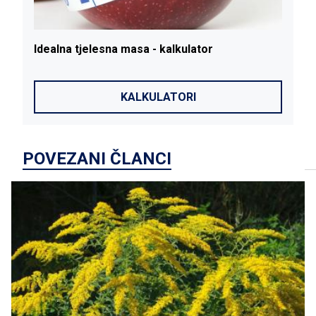
Idealna
tjelesna
masa
- kalkulator
I
KALKULATORI
POVEZANI ČLANCI