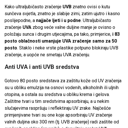
Kako ultraljubičasto zračenje
UVB
znatno ovisi o kutu
sunčeva svjetla, znatno je slabije zimi, zatim ujutro i kasno
poslijepodne, a
najjače ljeti i u podne
. Ultraljubičasto
zračenje
UVA
zbog veće valne duljine manje je ovisno o
položaju sunca i drugim utjecajima, pa tako, primjerice,
i 83
posto oblačnosti umanjuje UVA zračenje samo za 50
posto
. Staklo i neke vrste plastike potpuno blokiraju UVB
zračenje, a uopće ne smetaju UVA zračenju.
Anti UVA i anti UVB sredstva
Gotovo 80 posto sredstava za zaštitu kože od UV zračenja
su u obliku emulzija na osnovi vodenih, alkoholnih ili uljnih
otopina, a ostala su sredstva u obliku krema i gelova.
Zaštitne tvari u tim sredstvima apsorbiraju, a u nekim
slučajevima raspršuju i reflektiraju UV zrake. Najčešće
primjenjivane tvari su one koje apsorbiraju UV zračenje
valnih duljina oko 300 nm (tj. UVB zračenje) radi zaštite od