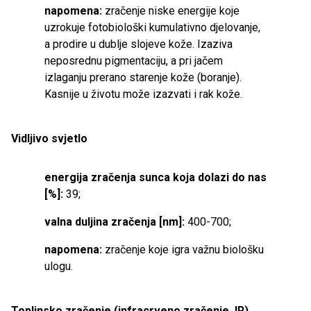
napomena:
zračenje niske energije koje
uzrokuje fotobiološki kumulativno djelovanje,
a prodire u dublje slojeve kože. Izaziva
neposrednu pigmentaciju, a pri jačem
izlaganju prerano starenje kože (boranje).
Kasnije u životu može izazvati i rak kože.
Vidljivo svjetlo
energija zračenja sunca koja dolazi do nas
[%]:
39;
valna duljina zračenja [nm]:
400-700;
napomena:
zračenje koje igra važnu biološku
ulogu.
Toplinsko zračenje (infracrveno zračenje, IR)