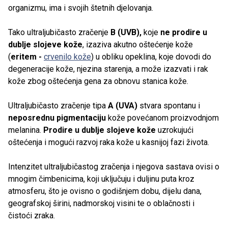
organizmu, ima i svojih štetnih djelovanja.
Tako ultraljubičasto zračenje
B (UVB),
koje
ne prodire u
dublje slojeve kože
, izaziva akutno oštećenje kože
(
eritem -
crvenilo kože
) u obliku opeklina, koje dovodi do
degeneracije kože, njezina starenja, a može izazvati i rak
kože zbog oštećenja gena za obnovu stanica kože.
Ultraljubičasto zračenje tipa
A (UVA)
stvara spontanu i
neposrednu pigmentaciju
kože povećanom proizvodnjom
melanina.
Prodire u dublje slojeve kože
uzrokujući
oštećenja i mogući razvoj raka kože u kasnijoj fazi života.
Intenzitet ultraljubičastog zračenja i njegova sastava ovisi o
mnogim čimbenicima, koji uključuju i duljinu puta kroz
atmosferu, što je ovisno o godišnjem dobu, dijelu dana,
geografskoj širini, nadmorskoj visini te o oblačnosti i
čistoći zraka.