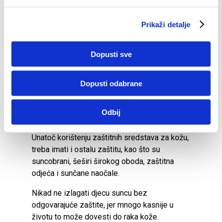
t
Ne produljivati sunčanje radi pigmentacije
a
kože zbog osjećaja sigurnosti nakon primjene
Prikaži detalje
n
zaštitnih sredstava.
k
a
Izbjegavati izlaganje suncu sredinom dana,
Dopusti sve
posebno između 10 i 16 sati, kad je UV
zračenje najjače.
Dopusti odabrane
Boravak u sjeni na obali ili u sjeni na brodu
također iziskuje punu zaštitu zbog velike
Odbij
refleksije UV zračenja s površine vode.
Unatoč korištenju zaštitnih sredstava za kožu,
treba imati i ostalu zaštitu, kao što su
suncobrani, šeširi širokog oboda, zaštitna
odjeća i sunčane naočale.
Nikad ne izlagati djecu suncu bez
odgovarajuće zaštite, jer mnogo kasnije u
životu to može dovesti do raka kože.