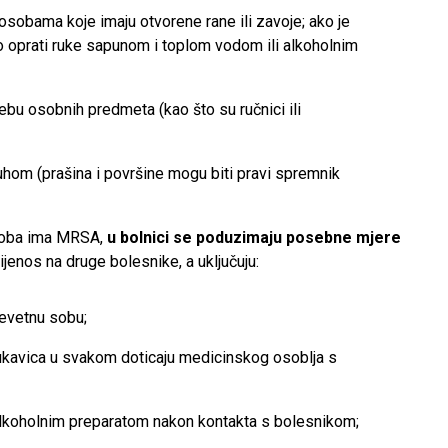
 osobama koje imaju otvorene rane ili zavoje; ako je
o oprati ruke sapunom i toplom vodom ili alkoholnim
ebu osobnih predmeta (kao što su ručnici ili
uhom (prašina i površine mogu biti pravi spremnik
osoba ima MRSA,
u bolnici se poduzimaju posebne mjere
rijenos na druge bolesnike, a uključuju:
revetnu sobu;
rukavica u svakom doticaju medicinskog osoblja s
alkoholnim preparatom nakon kontakta s bolesnikom;