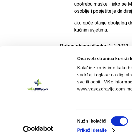
upotrebu maske - iako se M
osoblje i posjetitelje da dir
ako opće stanje oboljelog do
kućnim uvjetima.
Datum objave članka:
1. 4. 2011.
Ova web stranica koristi 
Kolačiće koristimo kako bis
sadržaj i oglase na digitaln
sve ili odbiti. Više inform
www.vasezdravlje.com mož
Vaše zdravlje
portal je vlasništvo tvrtke
Oktal 
Informacije na portalu nisu zamjena za profesio
O
Nužni kolačići
d
Prikaži detalje
a