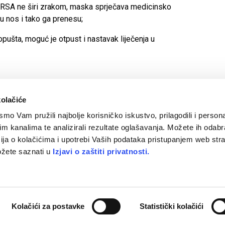
RSA ne širi zrakom, maska sprječava medicinsko
aju nos i tako ga prenesu;
pušta, moguć je otpust i nastavak liječenja u
kolačiće
mo Vam pružili najbolje korisničko iskustvo, prilagodili i personal
im kanalima te analizirali rezultate oglašavanja. Možete ih odabrat
acija o kolačićima i upotrebi Vaših podataka pristupanjem web stra
Impressum
ete saznati u
Izjavi o zaštiti privatnosti.
Pharma d.o.o.
Izjava o zaštiti privatnosti
nalni medicinski savjet.
Uvjeti korištenja
Autorska prava
Kolačići za postavke
Statistički kolačići