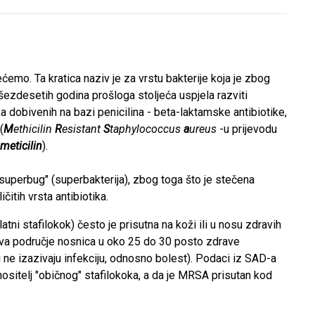
emo. Ta kratica naziv je za vrstu bakterije koja je zbog
 šezdesetih godina prošloga stoljeća uspjela razviti
ka dobivenih na bazi penicilina - beta-laktamske antibiotike,
(
M
ethicilin
R
esistant
S
taphylococcus
a
ureus
-u prijevodu
meticilin
).
 "superbug" (superbakterija), zbog toga što je stečena
čitih vrsta antibiotika.
latni stafilokok) često je prisutna na koži ili u nosu zdravih
ljava područje nosnica u oko 25 do 30 posto zdrave
li ne izazivaju infekciju, odnosno bolest). Podaci iz SAD-a
nositelj "običnog" stafilokoka, a da je MRSA prisutan kod