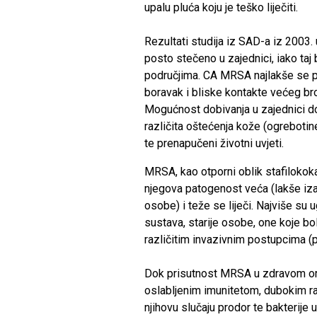
upalu pluća koju je teško liječiti.
Rezultati studija iz SAD-a iz 2003. 
posto stečeno u zajednici, iako taj 
područjima. CA MRSA najlakše se p
boravak i bliske kontakte većeg broja
Mogućnost dobivanja u zajednici dod
različita oštećenja kože (ogrebotin
te prenapučeni životni uvjeti.
MRSA, kao otporni oblik stafilokok
njegova patogenost veća (lakše izaz
osobe) i teže se liječi. Najviše s
sustava, starije osobe, one koje bol
različitim invazivnim postupcima (p
Dok prisutnost MRSA u zdravom or
oslabljenim imunitetom, dubokim ra
njihovu slučaju prodor te bakterije 