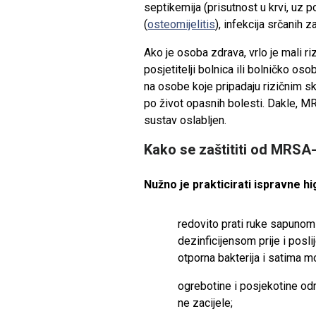
septikemija (prisutnost u krvi, uz p
(
osteomijelitis
), infekcija srčanih z
Ako je osoba zdrava, vrlo je mali riz
posjetitelji bolnica ili bolničko o
na osobe koje pripadaju rizičnim s
po život opasnih bolesti. Dakle, MR
sustav oslabljen.
Kako se zaštititi od MRSA
Nužno je prakticirati ispravne h
redovito prati ruke sapunom
dezinficijensom prije i pos
otporna bakterija i satima m
ogrebotine i posjekotine održ
ne zacijele;