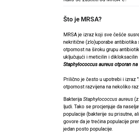
Što je MRSA?
MRSA je izraz koji sve češće susreć
nekritične (zlo)uporabe antibiotika
otpornost na široku grupu antibioti
uključujući i meticilin i dikloksacilin 
Staphylococcus aureus otporan na 
Prilično je često u upotrebi i izraz
otpornost razvijena na nekoliko razli
Bakterija
Staphylococcus aureus
(z
ljudi. Tako se procjenjuje da nase
populacije (bakterije su prisutne, a
govore da je trećina populacije pre
jedan posto populacije.