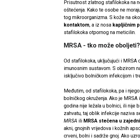
Prisutnost zlatnog stafilokoka na n
oštećenja. Kako te osobe ne moraju
tog mikroorganizma. S kože na okol
kontaktom
, a iz nosa
kapljičnim 
stafilokoka otpornog na meticilin.
MRSA - tko može oboljeti
Od stafilokoka, uključujući i MRSA 
imunosnim sustavom. S obzirom na 
isključivo bolničkom infekcijom i t
Međutim, od stafilokoka, pa i njeg
bolničkog okruženja. Ako je MRSA i
godina nije ležala u bolnici, ili nije 
zahvatu, taj oblik infekcije naziva 
MRSA
ili
MRSA stečena u zajednic
akni, gnojnih vrijedova i kožnih apsc
crveni, bolni i sadrže gnoj. Ako uzr