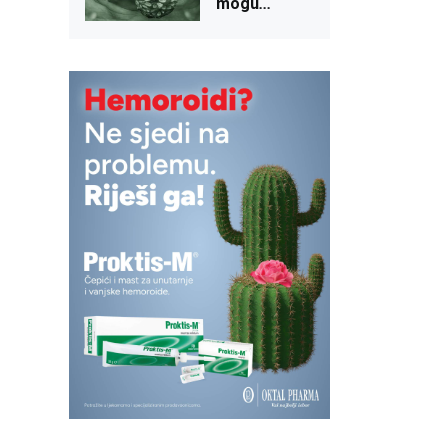
mogu
...