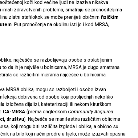
eoštećenoj koži kod većine ljudi ne izaziva nikakva
 imati zdravstvenih problema, smatraju se prenositeljima
inu zlatni stafilokok se može prenijeti običnim
fizičkim
putem
. Put prenošenja na okolinu isti je i kod MRSA,
?
oblike, najčešće se razbolijevaju osobe s oslabljenim
to da ih je najviše u bolnicama, MRSA je dugo smatrana
retirala se različitim mjerama najčešće u bolnicama.
ova MRSA oblika, mogu se razboljeti i osobe izvan
nfekcija dobivena od osobe koja posljednjih nekoliko
bila izložena dijalizi, kateterizaciji ili nekom kirurškom
se
CA-MRSA
(prema engleskom
Community Acquired
i, društvu
). Najčešće se manifestira različitim oblicima
esa, koji mogu biti različita izgleda i oblika, a obično su
očnik na bilo koji način prodre u tijelo, može izazvati opasnu