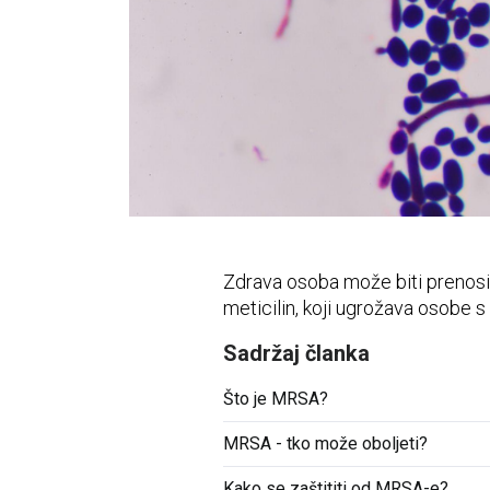
Vidni sustav
Opća medicina
Unutarnje bolesti
Uho - nos - grlo
Zubi i usna šupljina
Živčani i mentalni sustav
Zdrava osoba može biti prenosi
meticilin, koji ugrožava osobe
Sadržaj članka
Što je MRSA?
MRSA - tko može oboljeti?
Kako se zaštititi od MRSA-e?