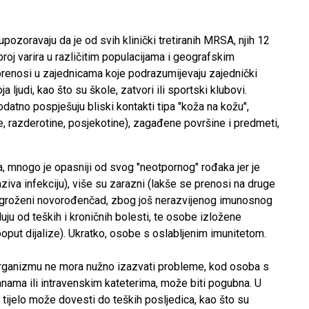
upozoravaju da je od svih klinički tretiranih MRSA, njih 12
broj varira u različitim populacijama i geografskim
renosi u zajednicama koje podrazumijevaju zajednički
 ljudi, kao što su škole, zatvori ili sportski klubovi.
atno pospješuju bliski kontakti tipa "koža na kožu",
e, razderotine, posjekotine), zagađene površine i predmeti,
a, mnogo je opasniji od svog "neotpornog" rođaka jer je
iva infekciju), više su zarazni (lakše se prenosi na druge
u ugroženi novorođenčad, zbog još nerazvijenog imunosnog
uju od teških i kroničnih bolesti, te osobe izložene
oput dijalize). Ukratko, osobe s oslabljenim imunitetom.
ganizmu ne mora nužno izazvati probleme, kod osoba s
nama ili intravenskim kateterima, može biti pogubna. U
u tijelo može dovesti do teških posljedica, kao što su