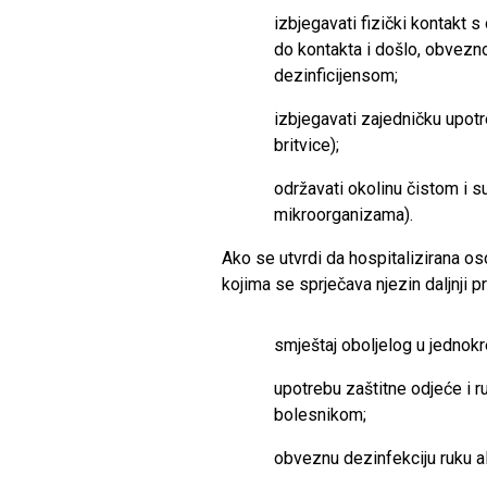
izbjegavati fizički kontakt s
do kontakta i došlo, obvezn
dezinficijensom;
izbjegavati zajedničku upotr
britvice);
održavati okolinu čistom i s
mikroorganizama).
Ako se utvrdi da hospitalizirana 
kojima se sprječava njezin daljnji p
smještaj oboljelog u jednok
upotrebu zaštitne odjeće i 
bolesnikom;
obveznu dezinfekciju ruku 