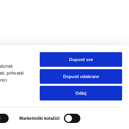
Dopusti sve
izirali
i, prihvatiti
Dopusti odabrane
nici
Program vjernosti
Arhiva izdanja
Pronađite ljekarnu
Odbij
Pratite nas:
Marketinški kolačići