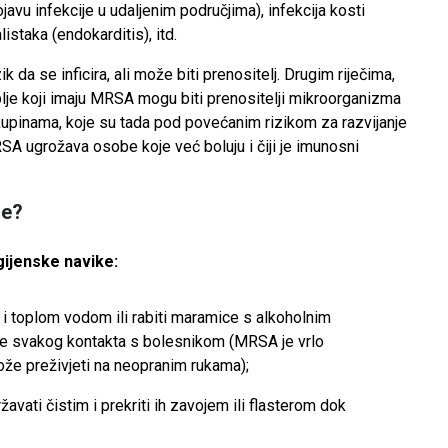
ojavu infekcije u udaljenim područjima), infekcija kosti
alistaka (endokarditis), itd.
ik da se inficira, ali može biti prenositelj. Drugim riječima,
soblje koji imaju MRSA mogu biti prenositelji mikroorganizma
kupinama, koje su tada pod povećanim rizikom za razvijanje
SA ugrožava osobe koje već boluju i čiji je imunosni
-e?
igijenske navike:
 i toplom vodom ili rabiti maramice s alkoholnim
lije svakog kontakta s bolesnikom (MRSA je vrlo
ože preživjeti na neopranim rukama);
avati čistim i prekriti ih zavojem ili flasterom dok