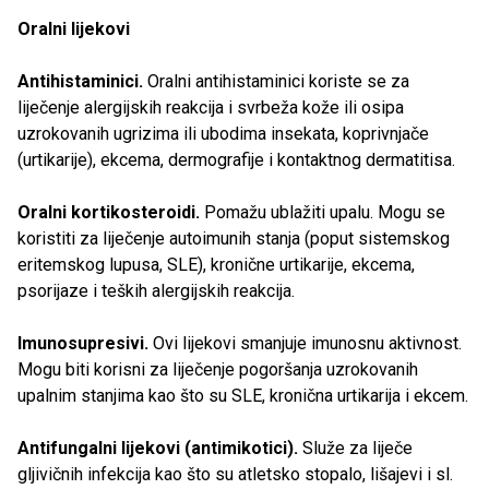
Oralni lijekovi
Antihistaminici.
Oralni antihistaminici koriste se za
liječenje alergijskih reakcija i svrbeža kože ili osipa
uzrokovanih ugrizima ili ubodima insekata, koprivnjače
(urtikarije), ekcema, dermografije i kontaktnog dermatitisa.
Oralni kortikosteroidi.
Pomažu ublažiti upalu. Mogu se
koristiti za liječenje autoimunih stanja (poput sistemskog
eritemskog lupusa, SLE), kronične urtikarije, ekcema,
psorijaze i teških alergijskih reakcija.
Imunosupresivi.
Ovi lijekovi smanjuje imunosnu aktivnost.
Mogu biti korisni za liječenje pogoršanja uzrokovanih
upalnim stanjima kao što su SLE, kronična urtikarija i ekcem.
Antifungalni lijekovi (antimikotici).
Služe za liječe
gljivičnih infekcija kao što su atletsko stopalo, lišajevi i sl.