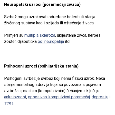
Neuropatski uzroci (poremećaji živaca)
Svrbež mogu uzrokovati određene bolesti ili stanja
živčanog sustava kao i ozljeda ili oštećenje živaca.
Primjeri su
multipla skleroza
, uklještenje živca, herpes
zoster, dijabetička
polineuropatija
itd.
Psihogeni uzroci (psihijatrijska stanja)
Psihogeni svrbež je svrbež koji nema fizički uzrok. Neka
stanja mentalnog zdravlja koja su povezana s pojavom
svrbeža i prisilnim (kompulzivnim) češanjem uključuju
anksioznost
,
opsesivno-kompulzivni poremećaj
,
depresiju
i
stres
.