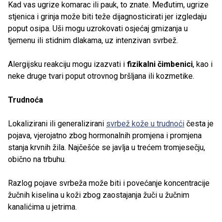
Kad vas ugrize komarac ili pauk, to znate. Međutim, ugrize
stjenica i grinja može biti teže dijagnosticirati jer izgledaju
poput osipa. Uši mogu uzrokovati osjećaj gmizanja u
tjemenu ili stidnim dlakama, uz intenzivan svrbež.
Alergijsku reakciju mogu izazvati i
fizikalni čimbenici
, kao i
neke druge tvari poput otrovnog bršljana ili kozmetike.
Trudnoća
Lokalizirani ili generalizirani
svrbež kože u trudnoći
česta je
pojava, vjerojatno zbog hormonalnih promjena i promjena
stanja krvnih žila. Najčešće se javlja u trećem tromjesečju,
obično na trbuhu.
Razlog pojave svrbeža može biti i povećanje koncentracije
žučnih kiselina u koži zbog zaostajanja žuči u žučnim
kanalićima u jetrima.