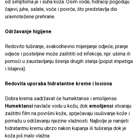
od simptoma je i suha koža. Osim vode, hidraciji pogoduju
čajevi, juhe, salate, voće i povrće, što predstavlja dio
uravnotežene prehrane.
Održavanje higijene
Redovito tuširanje, svakodnevno mijenjanje odjeće, pranje
odjeće i posteljine može zaštititi od infekcije, npr. ušima ili
pomoći u zaustavljanju širenja drugih stanja (poput impetiga
i lišajeva).
Redovita uporaba hidratantne kreme i losiona
Dobra krema sadržavat će humektanse i emolijense.
Humektansi
navlače vodu u kožu, dok
emolijensi
stvaraju
zaštitni film na površini kože, sprječavaju isušivanje kože i
pomažu u održavanju njezine vlažnosti. Najbolje je nanijeti
hidratantnu kremu ubrzo nakon kupanja ili tuširanja dok je
koža još malo vlažna.