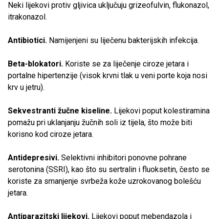
Neki lijekovi protiv gljivica uključuju grizeofulvin, flukonazol,
itrakonazol.
Antibiotici.
Namijenjeni su liječenu bakterijskih infekcija.
Beta-blokatori.
Koriste se za liječenje ciroze jetara i
portalne hipertenzije (visok krvni tlak u veni porte koja nosi
krv u jetru).
Sekvestranti žučne kiseline.
Lijekovi poput kolestiramina
pomažu pri uklanjanju žučnih soli iz tijela, što može biti
korisno kod ciroze jetara.
Antidepresivi.
Selektivni inhibitori ponovne pohrane
serotonina (SSRI), kao što su sertralin i fluoksetin, često se
koriste za smanjenje svrbeža kože uzrokovanog bolešću
jetara.
Antiparazitski lijekovi.
Lijekovi poput mebendazola i