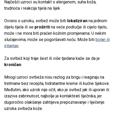
Najčešći uzroci su kontakt s alergenom, suha koža,
trudnoća i reakcija tijela na lijek.
Ovisno o uzroku, svrbež može biti
lokaliziran
na jednom
dijelu tijela ili se
proširiti
na veće područje ili cijelo tijelo,
može i ne mora biti praćen kožnim promjenama. U nekim
slučajevima, može se pogoršavati noću. Može biti
bolan
ili
iritantan
.
Za svrbež koji traje šest ili više tjedana kaže se da je
kroničan
.
Mnogi uzroci svrbeža nisu razlog za brigu i reagiraju na
tretmane bez recepta, hidratantne kreme ili kućne lijekove.
Međutim, ako uzrok nije očit, ako je svrbež jak ili uporan ili
izaziva zabrinutost, najbolje je kontaktirati liječnika, jer
dugoročno olakšanje zahtijeva prepoznavanje i liječenje
uzroka svrbeža kože.