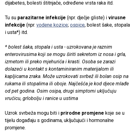
dijabetes, bolesti štitnjače, određene vrsta raka itd.
Tu su
parazitarne infekcije
(npr. dječje gliste) i
virusne
infekcije
(npr.
vodene kozice
;
ospice
, bolest šake, stopala
i usta*) itd.
* bolest šaka, stopala i usta - uzrokovana je raznim
enterovirusima koji se mogu širiti sekretom iz nosa i grla,
izmetom ili preko mjehurića i krasti. Osoba se zarazi
dolazeći u kontakt s kontaminiranim materijalom ili
kapljicama zraka. Može uzrokovati svrbež ili bolan osip na
rukama ili stopalima ili oboje. Najčešća je kod djece mlađe
od pet godina. Osim osipa, drugi simptomi uključuju
vrućicu, grlobolju i ranice u ustima
Uzrok svrbeža mogu biti i ​​
prirodne promjene
koje se u
tijelu događaju s godinama, uključujući i hormonalne
promjene.