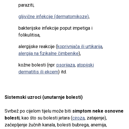
paraziti,
gljivične infekcije (dermatomikoze)
,
bakterijske infekcije poput impetiga i
folikulitisa,
alergijske reakcije (
koprivnjača ili urtikarija
,
alergija na fizikalne čimbenike
),
kožne bolesti (npr.
psorijaza
,
atopijski
dermatitis ili ekcem
) itd.
Sistemski uzroci (unutarnje bolesti)
Svrbež po cijelom tijelu može biti
simptom neke osnovne
bolesti
, kao što su bolesti jetara (
ciroza
, zatajenje),
začepljenje žučnih kanala, bolesti bubrega, anemija,