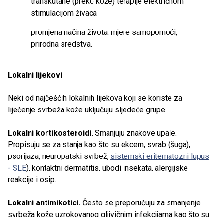
transkutane (preko kože) terapije električnom
stimulacijom živaca
promjena načina života, mjere samopomoći,
prirodna sredstva.
Lokalni lijekovi
Neki od najčešćih lokalnih lijekova koji se koriste za
liječenje svrbeža kože uključuju sljedeće grupe.
Lokalni kortikosteroidi.
Smanjuju znakove upale.
Propisuju se za stanja kao što su ekcem, svrab (šuga),
psorijaza, neuropatski svrbež,
sistemski eritematozni lupus
- SLE
), kontaktni dermatitis, ubodi insekata, alergijske
reakcije i osip.
Lokalni antimikotici.
Često se preporučuju za smanjenje
svrbeža kože uzrokovanog gljivičnim infekcijama kao što su