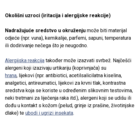
Okolišni uzroci (iritacija i alergijske reakcije)
Nadražujuće sredstvo u okruženju
može biti materijal
odjeće (npr. vuna), kemikalije, parfemi, sapuni, temperatura
ili dodirivanje nečega što je neugodno.
Alergijska reakcija
također može izazvati svrbež. Najčešći
alergeni koji izazivaju urtikariju (koprivnjača) su
hrana
, lijekovi (npr. antibiotici, acetilsalicilatna kiselina,
analgetici, antireumatici, lijekovi za krvni tlak, kontrastna
sredstva koja se koriste u određenim slikovnim testovima,
neki tretmani za liječenja raka itd.), alergeni koji se udišu ili
dođu u kontakt s kožom (pelud, grinje iz prašine, životinjske
dlake) te
ubodi i ugrizi insekata
.