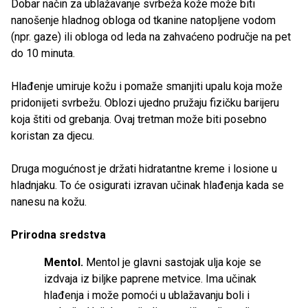
Dobar način za ublažavanje svrbeža kože može biti
nanošenje hladnog obloga od tkanine natopljene vodom
(npr. gaze) ili obloga od leda na zahvaćeno područje na pet
do 10 minuta.
Hlađenje umiruje kožu i pomaže smanjiti upalu koja može
pridonijeti svrbežu. Oblozi ujedno pružaju fizičku barijeru
koja štiti od grebanja. Ovaj tretman može biti posebno
koristan za djecu.
Druga mogućnost je držati hidratantne kreme i losione u
hladnjaku. To će osigurati izravan učinak hlađenja kada se
nanesu na kožu.
Prirodna sredstva
Mentol.
Mentol je glavni sastojak ulja koje se
izdvaja iz biljke paprene metvice. Ima učinak
hlađenja i može pomoći u ublažavanju boli i