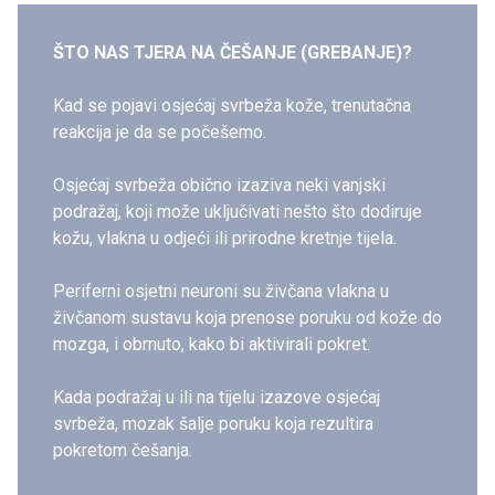
ŠTO NAS TJERA NA ČEŠANJE (GREBANJE)?
​Kad se pojavi osjećaj svrbeža kože, trenutačna
reakcija je da se počešemo.
Osjećaj svrbeža obično izaziva neki vanjski
podražaj, koji može uključivati ​​nešto što dodiruje
kožu, vlakna u odjeći ili prirodne kretnje tijela.
Periferni osjetni neuroni su živčana vlakna u
živčanom sustavu koja prenose poruku od kože do
mozga, i obrnuto, kako bi aktivirali pokret.
Kada podražaj u ili na tijelu izazove osjećaj
svrbeža, mozak šalje poruku koja rezultira
pokretom češanja.