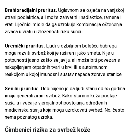
Brahioradijalni pruritus.
Uglavnom se osjeća na vanjskoj
strani podlaktica, ali može zahvatiti i nadlaktice, ramena i
vrat. Liječnici misle da ga uzrokuje kombinacija oštećenja
živaca u vratu i izloženosti ruku suncu.
Uremički pruritus.
Ljudi s ozbiljnom bolešću bubrega
mogu razviti svrbež koji je raširen i jako smeta. Nije u
potpunosti jasno zašto se javlja, ali može biti povezan s
nakupljanjem otpadnih tvari u krvi ili s autoimunom
reakcijom u kojoj imunosni sustav napada zdrave stanice.
Senilni pruritus.
Uobičajeno je da ljudi stariji od 65 godina
imaju generalizirani svrbež. Kako starimo koža postaje
suša, a i veća je vjerojatnost postojanja određenih
medicinska stanja koja mogu uzrokovati svrbež. No, često
nema poznatog uzroka.
Čimbenici rizika za svrbež kože