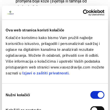
promjena boje kože (svjetlija ili tamnija od
okolne kože)
osip
manje ili veće kvržice na koži (papule)
Ova web stranica koristi kolačiće
mjehuri ili izbočine ispunjene tekućinom.
Kolačiće koristimo kako bismo Vam pružili najbolje
korisničko iskustvo, prilagodili i personalizirali sadržaj i
Svrbež se može javiti i bez vidljivih promjena na koži.
oglase na digitalnim kanalima te analizirali rezultate
oglašavanja. Možete ih odabrati, prihvatiti sve ili odbiti.
Komplikacije svrbeža kože
Više informacija o kolačićima i upotrebi Vaših podataka
pristupanjem web stranici www.vasezdravlje.com možete
Svrbež kože koji je jak ili traje više od šest tjedana naziva
saznati u
Izjavi o zaštiti privatnosti.
se kronični pruritus. Može poremetiti san, izazvati tjeskobu
ili depresiju i općenito utjecati na kvalitetu života.
Dugotrajno češanje može dodatno pojačati intenzitet
O
Nužni kolačići
svrbeža, što može dovesti do ozljede kože, infekcije i
d
ožiljaka.
a
b