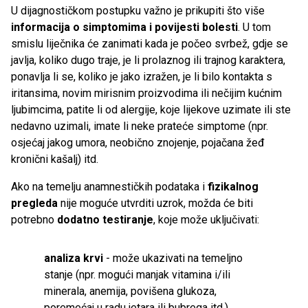
U dijagnostičkom postupku važno je prikupiti što više
informacija o simptomima i povijesti bolesti
. U tom
smislu liječnika će zanimati kada je počeo svrbež, gdje se
javlja, koliko dugo traje, je li prolaznog ili trajnog karaktera,
ponavlja li se, koliko je jako izražen, je li bilo kontakta s
iritansima, novim mirisnim proizvodima ili nečijim kućnim
ljubimcima, patite li od alergije, koje lijekove uzimate ili ste
nedavno uzimali, imate li neke prateće simptome (npr.
osjećaj jakog umora, neobično znojenje, pojačana žeđ
kronični kašalj) itd.
Ako na temelju anamnestičkih podataka i
fizikalnog
pregleda
nije moguće utvrditi uzrok, možda će biti
potrebno
dodatno testiranje
, koje može uključivati:
analiza krvi
- može ukazivati ​​na temeljno
stanje (npr. mogući manjak vitamina i/ili
minerala, anemija, povišena glukoza,
poremećaj u radu jetara ili bubrega itd.)