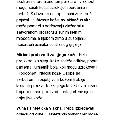
Ekstremne promjene temperature i vlažnosti
mogu isušiti kožu, uzrokujući perutanje i
svrbež. S obzirom da topli i suhi zrak može
pojačati isušivanje kože,
ovlaživač
zraka
može pomoći u održavanju vlažnosti u
zatvorenom prostoru u suhim ljetnim
mjesecima, a tijekom zime u suzbijanju
isušujućih učinaka centralnog grijanja.
Mirisni proizvodi za njegu kože.
Neki
proizvodi za njegu kože sadrže aditive, poput
parfema i umjetnih boja, koji mogu uzrokovati
ili pogoršati iritaciju kože. Osobe sa
svrbežom ili osjetljivom kožom trebaju
koristiti proizvode za njegu kože bez mirisa i
boja, odnosno proizvode prilagođene njezi
osjetljive kože.
Vuna i sintetička vlakna.
Treba izbjegavati
odjeću od vune ili sintetičkih vlakana jer može