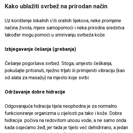
Kako ublažiti svrbež na prirodan način
Uz korištenje lokalnih i/ili oralnih lijekova, neke promjene
načina života, mjere samopomoći i neka prirodna sredstva
također mogu pomoći u smirivanju svrbeža kože.
Izbjegavanje češanja (grebanja)
Češanje pogoršava svrbež. Stoga, umjesto češkanja,
pokušajte pritisnuti, nježno trljati ili primijeniti vibraciju (kao
od alata za masažu) na mjesto koje svrbi
Održavanje dobre hidracije
Odgovarajuća hidracija tijela neophodna je za normalno
funkcioniranje organizma u cijelosti pa tako i kože. Dobra
h
idracija
počiva na redovitom unosu vode, a ne samo onda
kada osjećamo žeđ, jer tada je tijelo već dehidrirano, a jedan