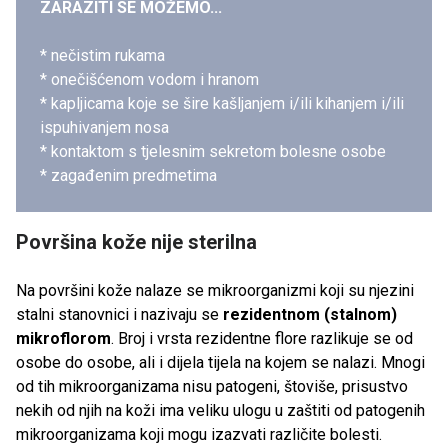
ZARAZITI SE MOŽEMO...
* nečistim rukama
* onečišćenom vodom i hranom
* kapljicama koje se šire kašljanjem i/ili kihanjem i/ili
ispuhivanjem nosa
* kontaktom s tjelesnim sekretom bolesne osobe
* zagađenim predmetima
Površina kože nije sterilna
Na površini kože nalaze se mikroorganizmi koji su njezini
stalni stanovnici i nazivaju se
rezidentnom (stalnom)
mikroflorom
. Broj i vrsta rezidentne flore razlikuje se od
osobe do osobe, ali i dijela tijela na kojem se nalazi. Mnogi
od tih mikroorganizama nisu patogeni, štoviše, prisustvo
nekih od njih na koži ima veliku ulogu u zaštiti od patogenih
mikroorganizama koji mogu izazvati različite bolesti.