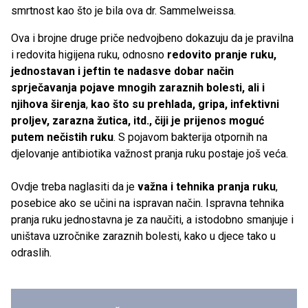
smrtnost kao što je bila ova dr. Sammelweissa.
Ova i brojne druge priče nedvojbeno dokazuju da je pravilna
i redovita higijena ruku, odnosno
redovito pranje ruku,
jednostavan i jeftin te nadasve dobar način
sprječavanja pojave mnogih zaraznih bolesti, ali i
njihova širenja
,
kao što su prehlada, gripa, infektivni
proljev, zarazna žutica, itd., čiji je prijenos moguć
putem nečistih ruku
. S pojavom bakterija otpornih na
djelovanje antibiotika važnost pranja ruku postaje još veća.
Ovdje treba naglasiti da je
važna i tehnika pranja ruku
,
posebice ako se učini na ispravan način. Ispravna tehnika
pranja ruku jednostavna je za naučiti, a istodobno smanjuje i
uništava uzročnike zaraznih bolesti, kako u djece tako u
odraslih.