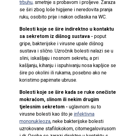
trbuhu,
smetnje s probavom i proljeve. Zaraza
se širi zbog loše higijene i neredovita pranja
ruku, osobito prije i nakon odlaska na WC.
Bolesti koje se šire indirektno u kontaktu
sa sekretom iz dišnog sustava -
poput
gripe, bakterijske i virusne upale dišnog
sustava i slično. Uzročnik bolesti nalazi se u
slini, iskašljaju i nosnom sekretu, a pri
kašljanju, kihanju i ispuhivanju nosa kapljice se
šire po okolini ili rukama, posebno ako ne
koristimo papirnate ubruse.
Bolesti koje se šire kada se ruke onečiste
mokraćom, slinom ili nekim drugim
tjelesnim sekretom -
uglavnom su to
virusne bolesti kao što je
infektivna
mononukleoza
, neke bakterijske bolesti
uzrokovane stafilokokom, citomegalovirusom
i dr. Osoba se zarazi direktno u kontaktu s