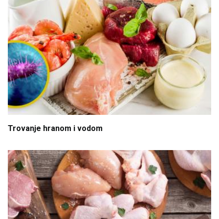
Trovanje
hranom
i
vodom