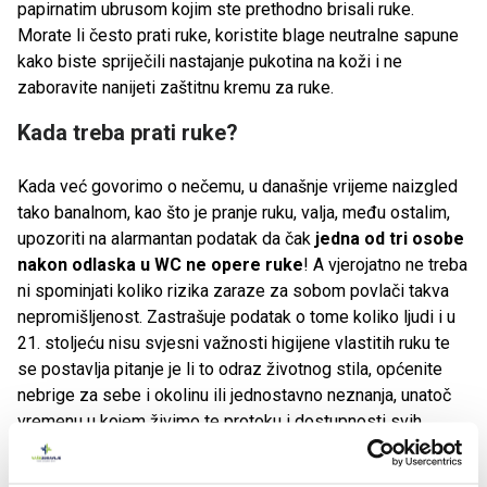
papirnatim ubrusom kojim ste prethodno brisali ruke.
Morate li često prati ruke, koristite blage neutralne sapune
kako biste spriječili nastajanje pukotina na koži i ne
zaboravite nanijeti zaštitnu kremu za ruke.
Kada treba prati ruke?
Kada već govorimo o nečemu, u današnje vrijeme naizgled
tako banalnom, kao što je pranje ruku, valja, među ostalim,
upozoriti na alarmantan podatak da čak
jedna od tri osobe
nakon odlaska u WC ne opere ruke
! A vjerojatno ne treba
ni spominjati koliko rizika zaraze za sobom povlači takva
nepromišljenost. Zastrašuje podatak o tome koliko ljudi i u
21. stoljeću nisu svjesni važnosti higijene vlastitih ruku te
se postavlja pitanje je li to odraz životnog stila, općenite
nebrige za sebe i okolinu ili jednostavno neznanja, unatoč
vremenu u kojem živimo te protoku i dostupnosti svih
mogućih informacija?