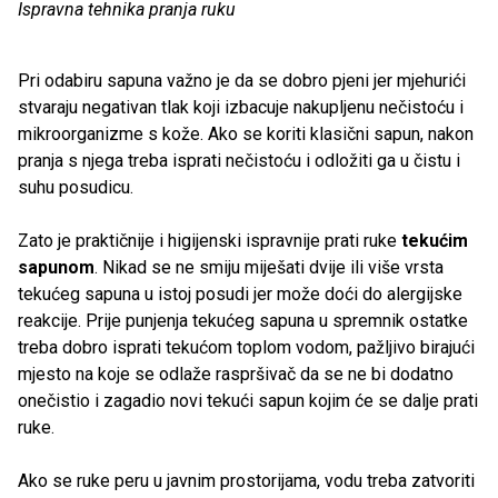
Ispravna tehnika pranja ruku
Pri odabiru sapuna važno je da se dobro pjeni jer mjehurići
stvaraju negativan tlak koji izbacuje nakupljenu nečistoću i
mikroorganizme s kože. Ako se koriti klasični sapun, nakon
pranja s njega treba isprati nečistoću i odložiti ga u čistu i
suhu posudicu.
Zato je praktičnije i higijenski ispravnije prati ruke
tekućim
sapunom
. Nikad se ne smiju miješati dvije ili više vrsta
tekućeg sapuna u istoj posudi jer može doći do alergijske
reakcije. Prije punjenja tekućeg sapuna u spremnik ostatke
treba dobro isprati tekućom toplom vodom, pažljivo birajući
mjesto na koje se odlaže raspršivač da se ne bi dodatno
onečistio i zagadio novi tekući sapun kojim će se dalje prati
ruke.
Ako se ruke peru u javnim prostorijama, vodu treba zatvoriti