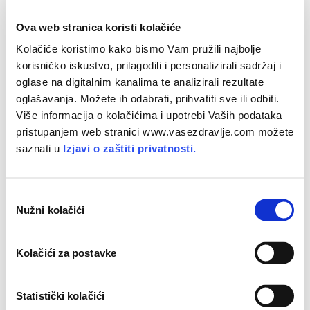
S obzirom da redovito i pravilno pranje ruku sprječava
širenje većine zaraznih bolesti koje se mogu prenijeti
Ova web stranica koristi kolačiće
nečistim rukama, naviku redovita pranja ruku treba početi
Kolačiće koristimo kako bismo Vam pružili najbolje
usađivati u ponašanje već od ranog djetinjstva. Pranje ruku
korisničko iskustvo, prilagodili i personalizirali sadržaj i
jednostavna je navika koju djeca brzo usvoje, a najbolji je
oglase na digitalnim kanalima te analizirali rezultate
način prevencije protiv bakterija i virusa.
oglašavanja. Možete ih odabrati, prihvatiti sve ili odbiti.
Više informacija o kolačićima i upotrebi Vaših podataka
Ruke treba prati PRIJE...
pristupanjem web stranici www.vasezdravlje.com možete
saznati u
Izjavi o zaštiti privatnosti.
pripreme hrane, jela,
dojenja ili hranjenja djeteta,
O
Nužni kolačići
d
aktivnosti koje obavljate s djetetom, posebice
a
s novorođenčetom i dojenčetom,
b
Kolačići za postavke
dodirivanja usta, nosa ili očiju,
i
r
kontakta s bolesnom osobom
p
Statistički kolačići