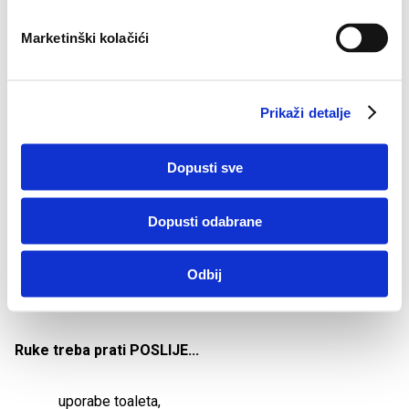
r
uporabe toaleta.
i
Marketinški kolačići
s
t
a
Prikaži detalje
n
k
a
Dopusti sve
Dopusti odabrane
Odbij
Ruke treba prati POSLIJE...
uporabe toaleta,