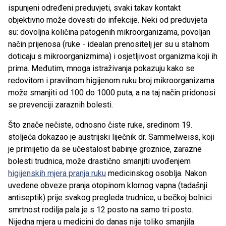
ispunjeni određeni preduvjeti, svaki takav kontakt
objektivno može dovesti do infekcije. Neki od preduvjeta
su: dovoljna količina patogenih mikroorganizama, povoljan
način prijenosa (ruke - idealan prenositelj jer su u stalnom
doticaju s mikroorganizmima) i osjetljivost organizma koji ih
prima. Međutim, mnoga istraživanja pokazuju kako se
redovitom i pravilnom higijenom ruku broj mikroorganizama
može smanjiti od 100 do 1000 puta, a na taj način pridonosi
se prevenciji zaraznih bolesti.
Što znače nečiste, odnosno čiste ruke, sredinom 19.
stoljeća dokazao je austrijski liječnik dr. Sammelweiss, koji
je primijetio da se učestalost babinje groznice, zarazne
bolesti trudnica, može drastično smanjiti uvođenjem
higijenskih mjera pranja ruku
medicinskog osoblja. Nakon
uvedene obveze pranja otopinom klornog vapna (tadašnji
antiseptik) prije svakog pregleda trudnice, u bečkoj bolnici
smrtnost rodilja pala je s 12 posto na samo tri posto.
Nijedna mjera u medicini do danas nije toliko smanjila