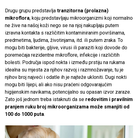
Drugu grupu predstavlja
tranzitorna (prolazna)
mikroflora
, koju predstavljaju mikroorganizmi koji normalno
ne žive na našoj koži nego se na njoj nakupljaju putem
izravna kontakta s različitim kontaminiranim površinama,
predmetima, ljudima, životinjama, itd. ili putem zraka. To
mogu biti bakterije, gljive, virusi ili paraziti koji dovode do
poremećaja rezidentne mikroflore, infekcije i različitih
bolesti. Područja ispod nokta i između prstiju na rukama
idealna su mjesta za njihov razvoj i razmnožavanje, tu je
njihov broj najveći i odatle ih je najteže ukloniti. Dugi nokti
mogu biti lijepi, ali ako nisu praćeni odgovarajućim
higijenskim navikama, potencijalno su opasan izvor zaraze.
Zato još jednom treba istaknuti da se
redovitim i pravilnim
pranjem ruku broj mikroorganizama može smanjiti od
100 do 1000 puta
.