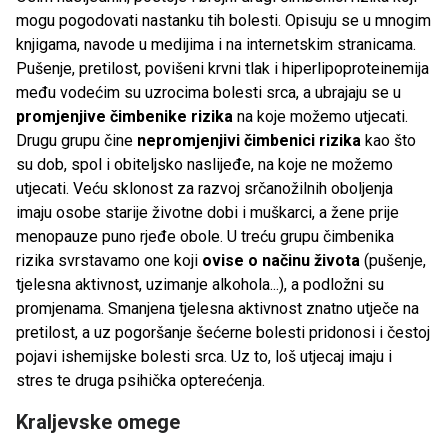
mogu pogodovati nastanku tih bolesti. Opisuju se u mnogim
knjigama, navode u medijima i na internetskim stranicama.
Pušenje, pretilost, povišeni krvni tlak i hiperlipoproteinemija
među vodećim su uzrocima bolesti srca, a ubrajaju se u
promjenjive čimbenike rizika
na koje možemo utjecati.
Drugu grupu čine
nepromjenjivi čimbenici rizika
kao što
su dob, spol i obiteljsko naslijeđe, na koje ne možemo
utjecati. Veću sklonost za razvoj srčanožilnih oboljenja
imaju osobe starije životne dobi i muškarci, a žene prije
menopauze puno rjeđe obole. U treću grupu čimbenika
rizika svrstavamo one koji
ovise o načinu života
(pušenje,
tjelesna aktivnost, uzimanje alkohola...), a podložni su
promjenama. Smanjena tjelesna aktivnost znatno utječe na
pretilost, a uz pogoršanje šećerne bolesti pridonosi i čestoj
pojavi ishemijske bolesti srca. Uz to, loš utjecaj imaju i
stres te druga psihička opterećenja.
Kraljevske omege