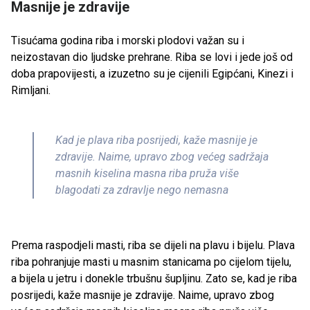
Masnije je zdravije
Tisućama godina riba i morski plodovi važan su i
neizostavan dio ljudske prehrane. Riba se lovi i jede još od
doba prapovijesti, a izuzetno su je cijenili Egipćani, Kinezi i
Rimljani.
Kad je plava riba posrijedi, kaže masnije je
zdravije. Naime, upravo zbog većeg sadržaja
masnih kiselina masna riba pruža više
blagodati za zdravlje nego nemasna
Prema raspodjeli masti, riba se dijeli na plavu i bijelu. Plava
riba pohranjuje masti u masnim stanicama po cijelom tijelu,
a bijela u jetru i donekle trbušnu šupljinu. Zato se, kad je riba
posrijedi, kaže masnije je zdravije. Naime, upravo zbog