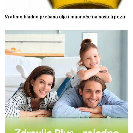
Vratimo
hladno
prešana
ulja
i
masnoće
na
našu
trpezu