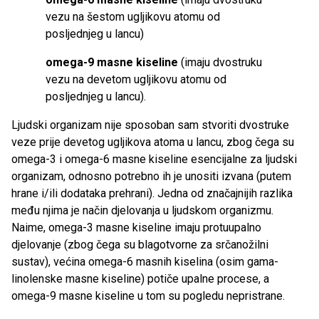
vezu na šestom ugljikovu atomu od
posljednjeg u lancu)
omega-9 masne kiseline
(imaju dvostruku
vezu na devetom ugljikovu atomu od
posljednjeg u lancu).
Ljudski organizam nije sposoban sam stvoriti dvostruke
veze prije devetog ugljikova atoma u lancu, zbog čega su
omega-3 i omega-6 masne kiseline esencijalne za ljudski
organizam, odnosno potrebno ih je unositi izvana (putem
hrane i/ili dodataka prehrani). Jedna od značajnijih razlika
među njima je način djelovanja u ljudskom organizmu.
Naime, omega-3 masne kiseline imaju protuupalno
djelovanje (zbog čega su blagotvorne za srčanožilni
sustav), većina omega-6 masnih kiselina (osim gama-
linolenske masne kiseline) potiče upalne procese, a
omega-9 masne kiseline u tom su pogledu nepristrane.