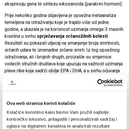
ekspresiju gena te sintezu eikozanoida (parakrini hormoni).
Prije nekoliko godina objavljena je opsežna metaanaliza
temeljena na istraživanju koje je trajalo više od jedne
godine, a ukazala je na korisnost uzimanja omega-3 masnih
kiselina u svrhu
sprječavanja srčanožilnih bolesti
.
Rezultati su pokazali utjecaj na smanjenje broja smrtnosti,
srčanih udara te iznenadne srčane smrti. Iz tog opsežnog
istraživanja, ali i brojnih drugih, proizašle su smjernice
vodećih stručnih društava koje upućuju na važnost uzimanja
plave ribe koja sadrži obilje EPA i DHA, a u svrhu očuvanja
zdravlja srca i krvnih žila. Blagodati omega-3 masnih
kiselina za srčanožilni sustav posredovane su preinakama
u sastavu lipoproteina. Istraživanja pokazuju da dodatak 4 g
EPA na dan može smanjiti razinu triglicerida 23 posto u
Ova web stranica koristi kolačiće
osoba s blagom hiperlipidemijom, a dodatak 1 g DHA na
dan samostalno ili u mješavini s EPA u osoba s
Kolačiće koristimo kako bismo Vam pružili najbolje
hipertrigliceridemijom rezultira smanjenjem triglicerida za
korisničko iskustvo, prilagodili i personalizirali sadržaj i
22 posto.
oglase na digitalnim kanalima te analizirali rezultate