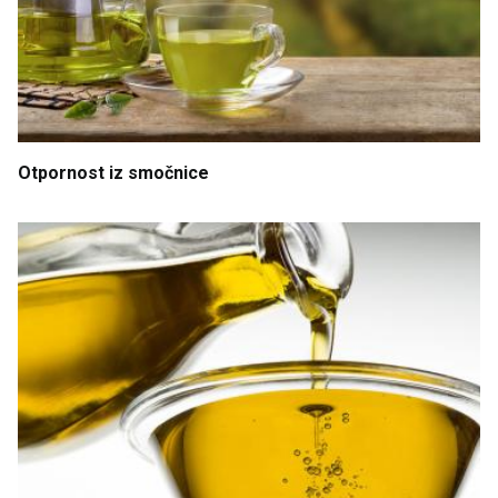
Otpornost
iz
smočnice