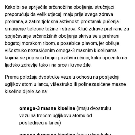
Kako bi se spriječila srčanožilna oboljenja, stručnjaci
preporučuju da velik utjecaj imaju prije svega zdrava
prehrana, a zatim tjelesna aktivnost, prestanak pušenja,
smanjenje tjelesne težine i stresa. Ključ zdrave prehrane za
sprječavanje srčanožilnih oboljenja skriva se u prehrani
bogatoj morskom ribom, a posebice plavom, jer obiluje
višestruko nezasićenim omega-3 masnim kiselinama
kojima se pripisuju brojni pozitivni učinci, kako općenito na
ljudsko zdravlje tako i na srce i krvne žile.
Prema položaju dvostruke veze u odnosu na posljednji
ugljikov atom u lancu, višestruko ili polinezasićene masne
kiseline dijele se na:
omega-3 masne kiseline
(imaju dvostruku
vezu na trećem ugljikovu atomu od
posljednjeg u lancu)
omega-6 masne kiseline
(imaju dvostruku