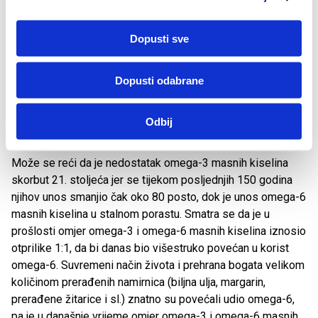
k
sprječavanju nastanka srčanožilnih bolesti. Takav učinak
a
vjerojatno je posljedica ugradnje EPA i DHA u stanične opne,
Dopusti sve
što dovodi do veće protočnosti opne u stanicama srca,
odnosno do prevencije fibrilacije atrija. Istraživanja su
Dopusti odabrane
pokazala da dnevno uzimanje 3 g ribljeg ulja tijekom šest
tjedana smanjuje ventrikularnu tahikardiju i rizik od
iznenadne srčane smrti u bolesnika s ishemičnom bolešću
Odbij
arterija.
Može se reći da je nedostatak omega-3 masnih kiselina
skorbut 21. stoljeća jer se tijekom posljednjih 150 godina
njihov unos smanjio čak oko 80 posto, dok je unos omega-6
masnih kiselina u stalnom porastu. Smatra se da je u
prošlosti omjer omega-3 i omega-6 masnih kiselina iznosio
otprilike 1:1, da bi danas bio višestruko povećan u korist
omega-6. Suvremeni način života i prehrana bogata velikom
količinom prerađenih namirnica (biljna ulja, margarin,
prerađene žitarice i sl.) znatno su povećali udio omega-6,
pa je u današnje vrijeme omjer omega-3 i omega-6 masnih