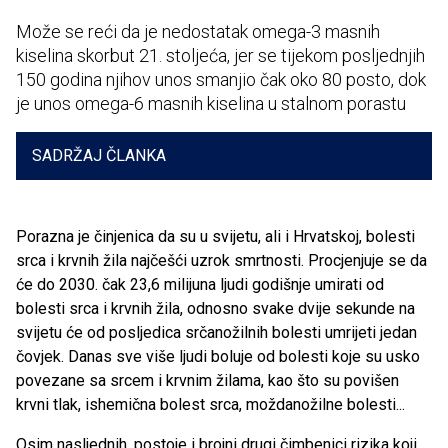
Može se reći da je nedostatak omega-3 masnih
kiselina skorbut 21. stoljeća, jer se tijekom posljednjih
150 godina njihov unos smanjio čak oko 80 posto, dok
je unos omega-6 masnih kiselina u stalnom porastu
SADRŽAJ ČLANKA
Porazna je činjenica da su u svijetu, ali i Hrvatskoj, bolesti
srca i krvnih žila najčešći uzrok smrtnosti. Procjenjuje se da
će do 2030. čak 23,6 milijuna ljudi godišnje umirati od
bolesti srca i krvnih žila, odnosno svake dvije sekunde na
svijetu će od posljedica srčanožilnih bolesti umrijeti jedan
čovjek. Danas sve više ljudi boluje od bolesti koje su usko
povezane sa srcem i krvnim žilama, kao što su povišen
krvni tlak, ishemična bolest srca, moždanožilne bolesti...
Osim nasljednih, postoje i brojni drugi čimbenici rizika koji