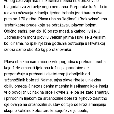
većeg sadržaja masnih kiselina masna riba pruža više
blagodati za zdravlje nego nemasna. Preporuke kažu da bi
u svrhu očuvanja zdravlja, tjedno trebalo jesti barem dva
puta po 170 g ribe. Plava riba na "leđima” i "bokovima” ima
srebrnkaste pruge koje se odražavaju plavom bojom.
Obično sadrži pet do 10 posto masti, a katkad i više. U
Jadranskom moru plovi u velikim jatima i lovi se u velikim
količinama, no ipak njezina godišnja potrošnja u Hrvatskoj
iznosi samo oko 8,5 kg po stanovniku.
Plava riba kao namirnica je vrlo pogodna u prehrani osoba
koje žele smanjiti tjelesnu težinu, a posebice se
preporučuje u prehrani i dijetoterapiji oboljelih od
srčanožilnih bolesti. Naime, tajna plave ribe je u njezinu
obilju omega-3 nezasićenim masnim kiselinama koje imaju
vrlo povoljan učinak na srce i krvne žile, pa se zato smatraju
i prirodnim lijekom za srčanožilne bolesti. Njihovo zaštitno
djelovanje na srčanožilni sustav očituje se kroz smanjenje
ukupne količine kolesterola, sprječavanje upale,