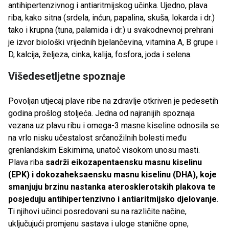
antihipertenzivnog i antiaritmijskog učinka. Ujedno, plava
riba, kako sitna (srdela, inćun, papalina, skuša, lokarda i dr.)
tako i krupna (tuna, palamida i dr.) u svakodnevnoj prehrani
je izvor biološki vrijednih bjelančevina, vitamina A, B grupe i
D, kalcija, željeza, cinka, kalija, fosfora, joda i selena.
Višedesetljetne spoznaje
Povoljan utjecaj plave ribe na zdravlje otkriven je pedesetih
godina prošlog stoljeća. Jedna od najranijih spoznaja
vezana uz plavu ribu i omega-3 masne kiseline odnosila se
na vrlo nisku učestalost srčanožilnih bolesti među
grenlandskim Eskimima, unatoč visokom unosu masti.
Plava riba
sadrži eikozapentaensku masnu kiselinu
(EPK) i dokozaheksaensku masnu kiselinu (DHA), koje
smanjuju brzinu nastanka aterosklerotskih plakova te
posjeduju antihipertenzivno i antiaritmijsko djelovanje
.
Ti njihovi učinci posredovani su na različite načine,
uključujući promjenu sastava i uloge stanične opne,