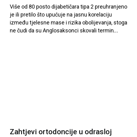
Više
od
80 posto
dijabetičara
tipa
2 preuhranjeno
je
ili
pretilo
što
upućuje
na
jasnu
korelaciju
između
tjelesne
mase
i
rizika
obolijevanja
, stoga
ne
čudi
da
su
Anglosaksonci
skovali
termin
...
Zahtjevi ortodoncije u odrasloj