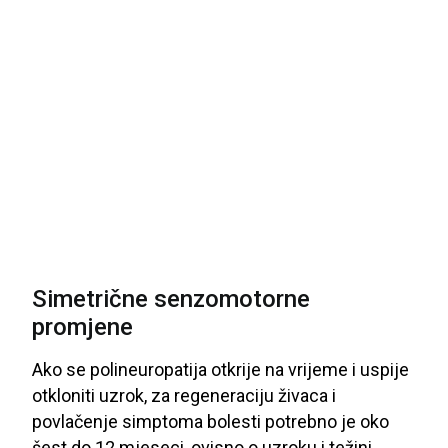
Simetrične senzomotorne
promjene
Ako
se
polineuropatija
otkrije
na
vrijeme
i
uspije
otkloniti
uzrok
, za
regeneraciju
živaca
i
povlačenje
simptoma
bolesti
potrebno
je
oko
šest
do
12 mjeseci
, ovisno
o
uzroku
i
težini
...