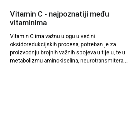
Vitamin C - najpoznatiji među
vitaminima
Vitamin
C
ima
važnu
ulogu
u
većini
oksidoredukcijskih
procesa
, potreban
je
za
proizvodnju
brojnih
važnih
spojeva
u
tijelu
, te
u
metabolizmu
aminokiselina
, neurotransmitera
...
,