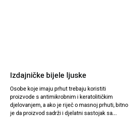
Izdajničke bijele ljuske
Osobe
koje
imaju
prhut
trebaju
koristiti
proizvode
s
antimikrobnim
i
keratolitičkim
djelovanjem
, a
ako
je
riječ
o
masnoj
prhuti
, bitno
je
da
proizvod
sadrži
i
djelatni
sastojak
sa
...