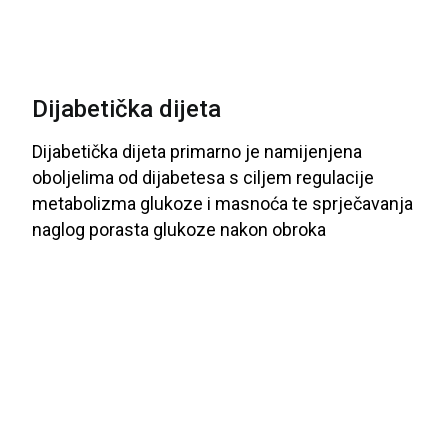
Dijabetička dijeta
Dijabetička
dijeta
primarno
je
namijenjena
oboljelima
od
dijabetesa
s
ciljem
regulacije
metabolizma
glukoze
i
masnoća
te
sprječavanja
naglog
porasta
glukoze
nakon
obroka