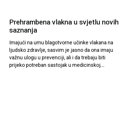
Prehrambena vlakna u svjetlu novih
saznanja
Imajući
na
umu
blagotvorne
učinke
vlakana
na
ljudsko
zdravlje
, sasvim
je
jasno
da
ona
imaju
važnu
ulogu
u
prevenciji
, ali
i
da
trebaju
biti
prijeko
potreban
sastojak
u
medicinskoj
...