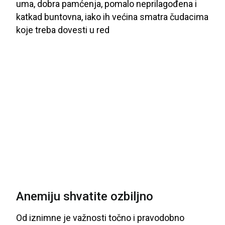
uma
, dobra
pamćenja
, pomalo
neprilagođena
i
katkad
buntovna
, iako
ih
većina
smatra
čudacima
koje
treba
dovesti
u
red
Anemiju shvatite ozbiljno
Od
iznimne
je
važnosti
točno
i
pravodobno