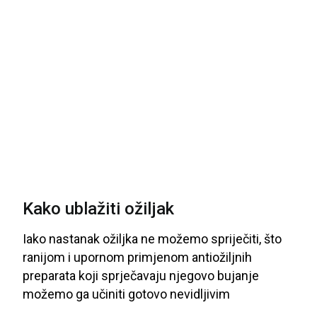
Kako ublažiti ožiljak
Iako
nastanak
ožiljka
ne
možemo
spriječiti
, što
ranijom
i
upornom
primjenom
antiožiljnih
preparata
koji
sprječavaju
njegovo
bujanje
možemo
ga
učiniti
gotovo
nevidljivim