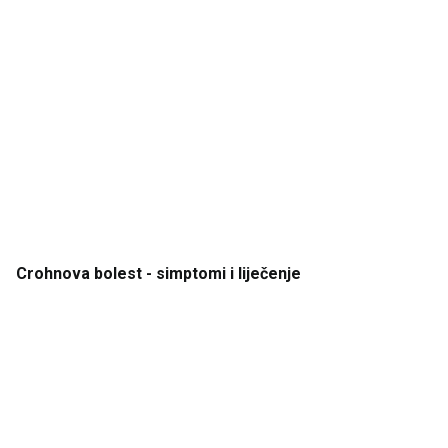
Crohnova
bolest
- simptomi
i
liječenje