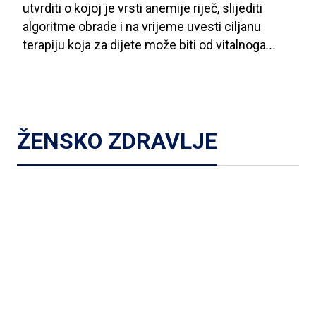
utvrditi
o
kojoj
je
vrsti
anemije
riječ
, slijediti
algoritme
obrade
i
na
vrijeme
uvesti
ciljanu
terapiju
koja
za
dijete
može
biti
od
vitalnoga
...
ŽENSKO ZDRAVLJE