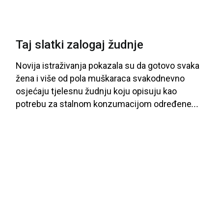
Taj slatki zalogaj žudnje
Novija
istraživanja
pokazala
su
da
gotovo
svaka
žena
i
više
od
pola
muškaraca
svakodnevno
osjećaju
tjelesnu
žudnju
koju
opisuju
kao
potrebu
za
stalnom
konzumacijom
određene
...