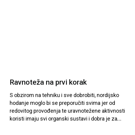
Ravnoteža na prvi korak
S obzirom
na
tehniku
i
sve
dobrobiti
, nordijsko
hodanje
moglo
bi
se
preporučiti
svima
jer
od
redovitog
provođenja
te
uravnotežene
aktivnosti
koristi
imaju
svi
organski
sustavi
i
dobra
je
za
...