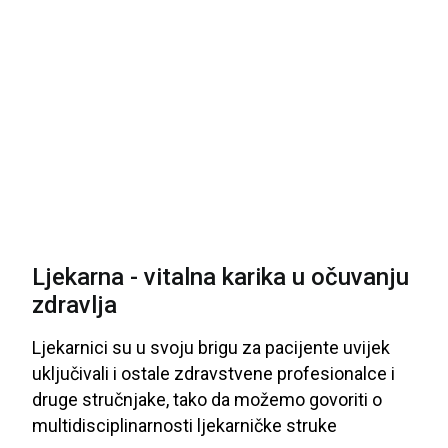
Ljekarna - vitalna karika u očuvanju
zdravlja
Ljekarnici
su
u
svoju
brigu
za
pacijente
uvijek
uključivali
i
ostale
zdravstvene
profesionalce
i
druge
stručnjake
, tako
da
možemo
govoriti
o
multidisciplinarnosti
ljekarničke
struke