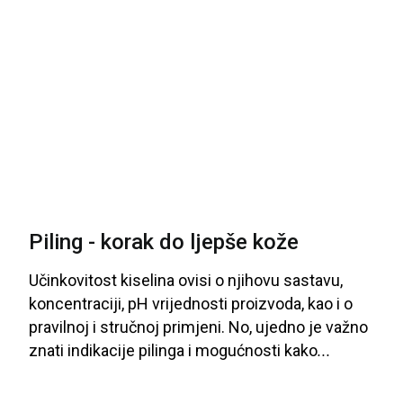
Piling - korak do ljepše kože
Učinkovitost
kiselina
ovisi
o
njihovu
sastavu
,
koncentraciji
, p
H vrijednosti
proizvoda
, kao
i
o
pravilnoj
i
stručnoj
primjeni
. No
, ujedno
je
važno
znati
indikacije
pilinga
i
mogućnosti
kako
...
biste