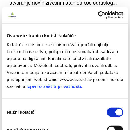
stvaranje
novih
živčanih
stanica
kod
odraslog
...
Ova web stranica koristi kolačiće
Kolačiće koristimo kako bismo Vam pružili najbolje
korisničko iskustvo, prilagodili i personalizirali sadržaj i
oglase na digitalnim kanalima te analizirali rezultate
oglašavanja. Možete ih odabrati, prihvatiti sve ili odbiti.
Više informacija o kolačićima i upotrebi Vaših podataka
pristupanjem web stranici www.vasezdravlje.com možete
saznati u
Izjavi o zaštiti privatnosti.
Tračanje - bezazlena zabava, ali i
osvetoljubiva kleveta
O
Nužni kolačići
d
Tračanje
, kao
sastavni
dio
ljudske
komunikacije
,
a
tolerira
se
sve
dok
se
bazira
na
humoru
i
stvara
b