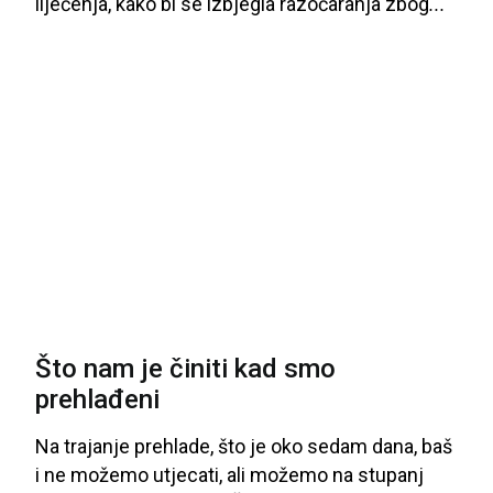
liječenja
, kako
bi
se
izbjegla
razočaranja
zbog
...
Što nam je činiti kad smo
prehlađeni
Na
trajanje
prehlade
, što
je
oko
sedam
dana
, baš
i
ne
možemo
utjecati
, ali
možemo
na
stupanj