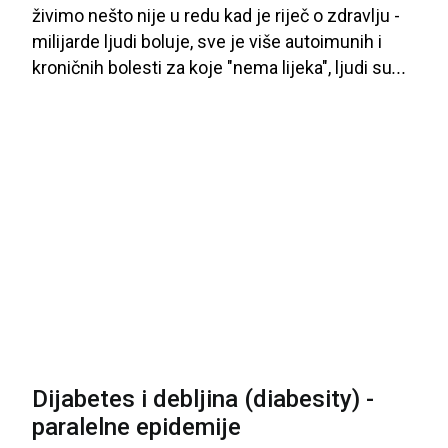
živimo
nešto
nije
u
redu
kad
je
riječ
o
zdravlju
-
milijarde
ljudi
boluje
, sve
je
više
autoimunih
i
kroničnih
bolesti
za
koje
"nema
lijeka
", ljudi
su
...
Dijabetes i debljina (diabesity) -
paralelne epidemije