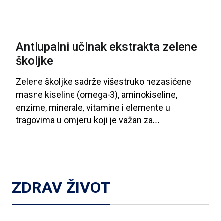
Antiupalni učinak ekstrakta zelene
školjke
Zelene
školjke
sadrže
višestruko
nezasićene
masne
kiseline
(omega
-3), aminokiseline
,
enzime
, minerale
, vitamine
i
elemente
u
tragovima
u
omjeru
koji
je
važan
za
...
ZDRAV ŽIVOT