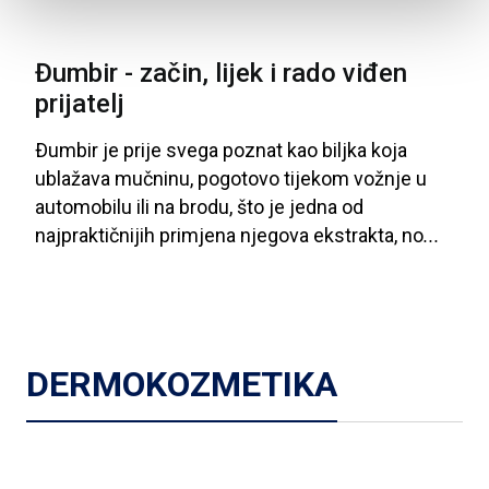
Đumbir - začin, lijek i rado viđen
prijatelj
Ðumbir
je
prije
svega
poznat
kao
biljka
koja
ublažava
mučninu
, pogotovo
tijekom
vožnje
u
automobilu
ili
na
brodu
, što
je
jedna
od
najpraktičnijih
primjena
njegova
ekstrakta
, no
...
DERMOKOZMETIKA