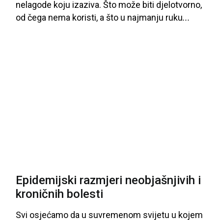
nelagode
koju
izaziva
. Što
može
biti
djelotvorno
,
od
čega
nema
koristi
, a
što
u
najmanju
ruku
...
Epidemijski razmjeri neobjašnjivih i
kroničnih bolesti
Svi
osjećamo
da
u
suvremenom
svijetu
u
kojem