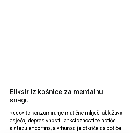
Eliksir iz košnice za mentalnu
snagu
Redovito
konzumiranje
matične
mliječi
ublažava
osjećaj
depresivnosti
i
anksioznosti
te
potiče
sintezu
endorfina
, a
vrhunac
je
otkriće
da
potiče
i