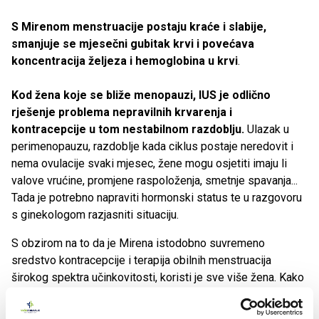
S Mirenom menstruacije postaju kraće i slabije,
smanjuje se mjesečni gubitak krvi i povećava
koncentracija željeza i hemoglobina u krvi
.
Kod žena koje se bliže menopauzi, IUS je odlično
rješenje problema nepravilnih krvarenja i
kontracepcije u tom nestabilnom razdoblju.
Ulazak u
perimenopauzu, razdoblje kada ciklus postaje neredovit i
nema ovulacije svaki mjesec, žene mogu osjetiti imaju li
valove vrućine, promjene raspoloženja, smetnje spavanja...
Tada je potrebno napraviti hormonski status te u razgovoru
s ginekologom razjasniti situaciju.
S obzirom na to da je Mirena istodobno suvremeno
sredstvo kontracepcije i terapija obilnih menstruacija
širokog spektra učinkovitosti, koristi je sve više žena. Kako
suvremeni tempo života ostavlja sve manje vremena za
svakodnevno razmišljanje o zaštiti od neželjene trudnoće,