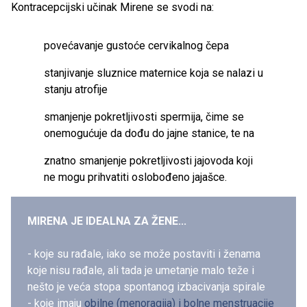
Kontracepcijski učinak Mirene se svodi na:
povećavanje gustoće cervikalnog čepa
stanjivanje sluznice maternice koja se nalazi u
stanju atrofije
smanjenje pokretljivosti spermija, čime se
onemogućuje da dođu do jajne stanice, te na
znatno smanjenje pokretljivosti jajovoda koji
ne mogu prihvatiti oslobođeno jajašce.
MIRENA JE IDEALNA ZA ŽENE...
- koje su rađale, iako se može postaviti i ženama
koje nisu rađale, ali tada je umetanje malo teže i
nešto je veća stopa spontanog izbacivanja spirale
- koje imaju
obilne (menoragija) i bolne menstruacije