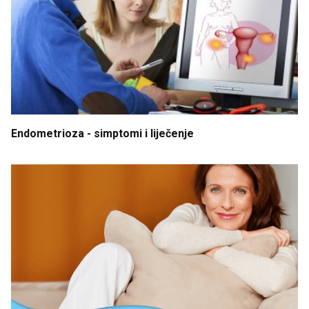
Endometrioza
- simptomi
i
liječenje