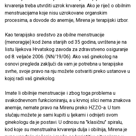
krvarenja treba utvrditi uzrok krvarenja. Ako je riječ o obilnim
menstruacijama koje nisu uzrokovane organskim
procesima, a dovode do anemije, Mirena je terapijski izbor.
Kao terapijsko sredstvo za obilne menstruacije
(menoragije) kod žena starijih od 35 godina, uvrštena je na
listu lijekova Hrvatskog zavoda za zdravstveno osiguranje
od 8. veljače 2006. (NN/19/06). Ako vaš ginekolog na
osnovi pregleda zaključi da vam je potrebna u terapijske
svrhe, svoje pravo na nju možete ostvariti preko ustanove u
kojoj radi vaš ginekolog.
Imate li obilnije menstruacije i zbog toga problema u
svakodnevnom funkcioniranju, a u krvnoj slici nema znakova
anemije, nemate pravo na Mirenu preko HZZO-a. U tom
slučaju možete je sami kupiti u ljekarni i odnijeti svom
ginekologu da je postavi. U odnosu na "klasičnu" spiralu,
kod koje su menstrualna krvarenja dulja i obilnija, Mirena je