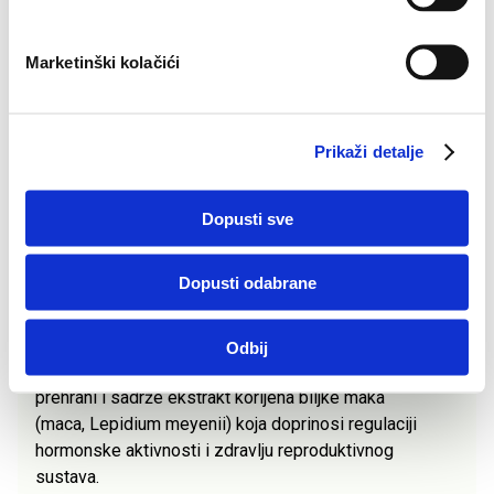
r
i
Marketinški kolačići
s
t
a
Prikaži detalje
n
k
a
Dopusti sve
Dopusti odabrane
Odbij
Femmenessence MacaLife kapsule su dodatak
prehrani i sadrže ekstrakt korijena biljke maka
(maca, Lepidium meyenii) koja doprinosi regulaciji
hormonske aktivnosti i zdravlju reproduktivnog
sustava.