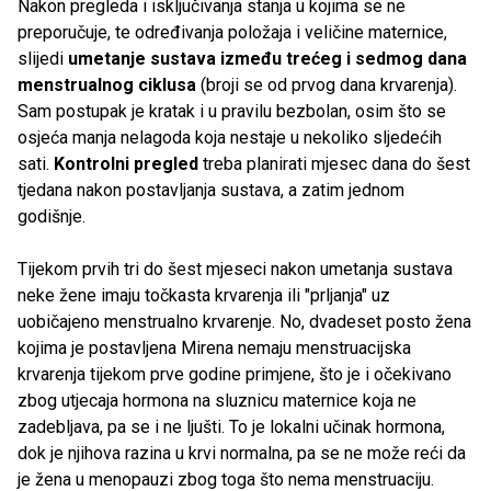
Nakon pregleda i isključivanja stanja u kojima se ne
preporučuje, te određivanja položaja i veličine maternice,
slijedi
umetanje sustava između trećeg i sedmog dana
menstrualnog ciklusa
(broji se od prvog dana krvarenja).
Sam postupak je kratak i u pravilu bezbolan, osim što se
osjeća manja nelagoda koja nestaje u nekoliko sljedećih
sati.
Kontrolni pregled
treba planirati mjesec dana do šest
tjedana nakon postavljanja sustava, a zatim jednom
godišnje.
Tijekom prvih tri do šest mjeseci nakon umetanja sustava
neke žene imaju točkasta krvarenja ili "prljanja" uz
uobičajeno menstrualno krvarenje. No, dvadeset posto žena
kojima je postavljena Mirena nemaju menstruacijska
krvarenja tijekom prve godine primjene, što je i očekivano
zbog utjecaja hormona na sluznicu maternice koja ne
zadebljava, pa se i ne ljušti. To je lokalni učinak hormona,
dok je njihova razina u krvi normalna, pa se ne može reći da
je žena u menopauzi zbog toga što nema menstruaciju.