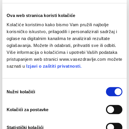
te uzimanju tableta zbog
obilnih menstruacija i posljedične
anemije
, očekivati je stalnu tendenciju porasta korištenja
Ova web stranica koristi kolačiće
intrauterinog sustava među modernim ženama.
Kolačiće koristimo kako bismo Vam pružili najbolje
Poliklinika "Sara" za ginekologiju i neinvazivnu estetsku
korisničko iskustvo, prilagodili i personalizirali sadržaj i
medicinu
oglase na digitalnim kanalima te analizirali rezultate
Maksimirska 96, Zagreb
M: +385 99 4277 666
oglašavanja. Možete ih odabrati, prihvatiti sve ili odbiti.
E:
info@poliklinika-sara.hr
Više informacija o kolačićima i upotrebi Vaših podataka
pristupanjem web stranici www.vasezdravlje.com možete
Datum objave članka:
1. 6. 2007.
saznati u
Izjavi o zaštiti privatnosti.
PODIJELITE NA MREŽI
O
Nužni kolačići
d
a
b
Kolačići za postavke
Femmenessence
i
r
®
MacaLife
p
Statistički kolačići