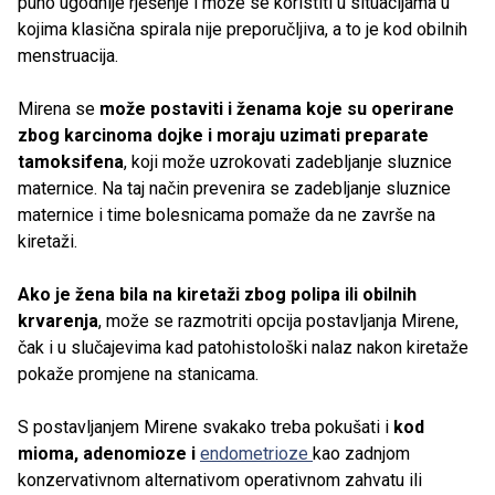
puno ugodnije rješenje i može se koristiti u situacijama u
kojima klasična spirala nije preporučljiva, a to je kod obilnih
menstruacija.
Mirena se
može postaviti i ženama koje su operirane
zbog karcinoma dojke i moraju uzimati preparate
tamoksifena
, koji može uzrokovati zadebljanje sluznice
maternice. Na taj način prevenira se zadebljanje sluznice
maternice i time bolesnicama pomaže da ne završe na
kiretaži.
Ako je žena bila na kiretaži zbog polipa ili obilnih
krvarenja
, može se razmotriti opcija postavljanja Mirene,
čak i u slučajevima kad patohistološki nalaz nakon kiretaže
pokaže promjene na stanicama.
S postavljanjem Mirene svakako treba pokušati i
kod
mioma, adenomioze i
endometrioze
kao zadnjom
konzervativnom alternativom operativnom zahvatu ili