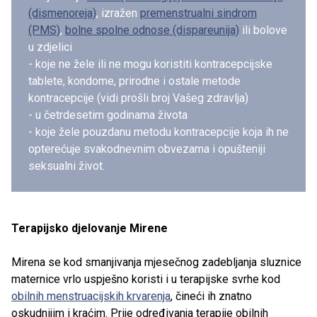
(dismenoreja)
, izražen
premenstrualni sindrom
(PMS)
,
bolne spolne odnose (dispareunija)
ili bolove
u zdjelici
- koje ne žele ili ne mogu koristiti kontracepcijske
tablete, kondome, prirodne i ostale metode
kontracepcije (vidi prošli broj Vašeg zdravlja)
- u četrdesetim godinama života
- koje žele pouzdanu metodu kontracepcije koja ih ne
opterećuje svakodnevnim obvezama i opušteniji
seksualni život.
Terapijsko djelovanje Mirene
Mirena se kod smanjivanja mjesečnog zadebljanja sluznice
maternice vrlo uspješno koristi i u terapijske svrhe kod
obilnih menstruacijskih krvarenja
, čineći ih znatno
oskudnijim i kraćim. Prije određivanja terapije obilnih