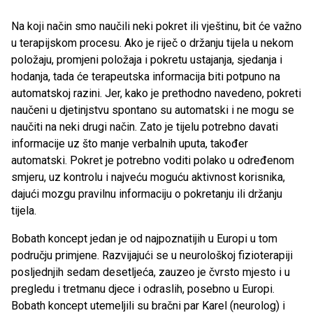
Na koji način smo naučili neki pokret ili vještinu, bit će važno
u terapijskom procesu. Ako je riječ o držanju tijela u nekom
položaju, promjeni položaja i pokretu ustajanja, sjedanja i
hodanja, tada će terapeutska informacija biti potpuno na
automatskoj razini. Jer, kako je prethodno navedeno, pokreti
naučeni u djetinjstvu spontano su automatski i ne mogu se
naučiti na neki drugi način. Zato je tijelu potrebno davati
informacije uz što manje verbalnih uputa, također
automatski. Pokret je potrebno voditi polako u određenom
smjeru, uz kontrolu i najveću moguću aktivnost korisnika,
dajući mozgu pravilnu informaciju o pokretanju ili držanju
tijela.
Bobath koncept jedan je od najpoznatijih u Europi u tom
području primjene. Razvijajući se u neurološkoj fizioterapiji
posljednjih sedam desetljeća, zauzeo je čvrsto mjesto i u
pregledu i tretmanu djece i odraslih, posebno u Europi.
Bobath koncept utemeljili su bračni par Karel (neurolog) i