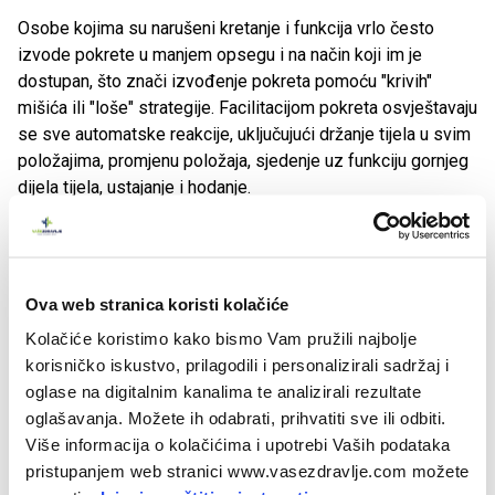
Osobe kojima su narušeni kretanje i funkcija vrlo često
izvode pokrete u manjem opsegu i na način koji im je
dostupan, što znači izvođenje pokreta pomoću "krivih"
mišića ili "loše" strategije. Facilitacijom pokreta osvještavaju
se sve automatske reakcije, uključujući držanje tijela u svim
položajima, promjenu položaja, sjedenje uz funkciju gornjeg
dijela tijela, ustajanje i hodanje.
Pravilno kretanje moguće je savladati
Kako pravilno sjediti, ležati, ustajati iz različitih položaja,
Ova web stranica koristi kolačiće
kako pravilno uključiti mišićne skupine u ciljani pokret, kako
Kolačiće koristimo kako bismo Vam pružili najbolje
izbjeći svakodnevne kompenzacije - naše omiljene
korisničko iskustvo, prilagodili i personalizirali sadržaj i
strategije - a time i probleme, te njihov utjecaj na
oglase na digitalnim kanalima te analizirali rezultate
svakodnevni život? Možemo li naučiti pravilno održavati
oglašavanja. Možete ih odabrati, prihvatiti sve ili odbiti.
tijelo u različitim položajima, možemo li svladati pravilno
Više informacija o kolačićima i upotrebi Vaših podataka
kretanje?
pristupanjem web stranici www.vasezdravlje.com možete