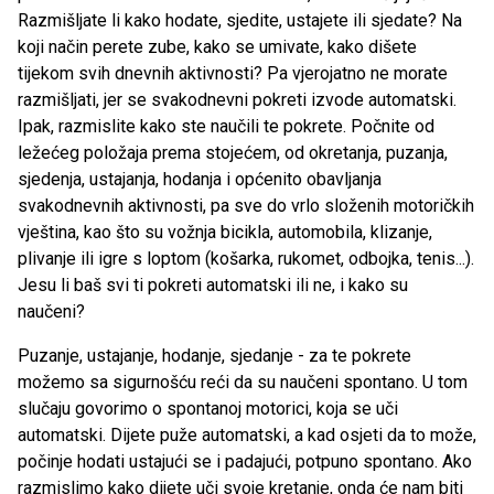
Razmišljate li kako hodate, sjedite, ustajete ili sjedate? Na
koji način perete zube, kako se umivate, kako dišete
tijekom svih dnevnih aktivnosti? Pa vjerojatno ne morate
razmišljati, jer se svakodnevni pokreti izvode automatski.
Ipak, razmislite kako ste naučili te pokrete. Počnite od
ležećeg položaja prema stojećem, od okretanja, puzanja,
sjedenja, ustajanja, hodanja i općenito obavljanja
svakodnevnih aktivnosti, pa sve do vrlo složenih motoričkih
vještina, kao što su vožnja bicikla, automobila, klizanje,
plivanje ili igre s loptom (košarka, rukomet, odbojka, tenis...).
Jesu li baš svi ti pokreti automatski ili ne, i kako su
naučeni?
Puzanje, ustajanje, hodanje, sjedanje - za te pokrete
možemo sa sigurnošću reći da su naučeni spontano. U tom
slučaju govorimo o spontanoj motorici, koja se uči
automatski. Dijete puže automatski, a kad osjeti da to može,
počinje hodati ustajući se i padajući, potpuno spontano. Ako
razmislimo kako dijete uči svoje kretanje, onda će nam biti