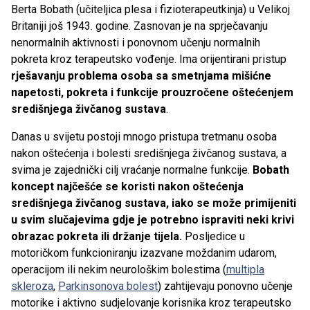
Berta Bobath (učiteljica plesa i fizioterapeutkinja) u Velikoj
Britaniji još 1943. godine. Zasnovan je na sprječavanju
nenormalnih aktivnosti i ponovnom učenju normalnih
pokreta kroz terapeutsko vođenje. Ima orijentirani pristup
rješavanju problema osoba sa smetnjama mišićne
napetosti, pokreta i funkcije prouzročene oštećenjem
središnjega živčanog sustava
.
Danas u svijetu postoji mnogo pristupa tretmanu osoba
nakon oštećenja i bolesti središnjega živčanog sustava, a
svima je zajednički cilj vraćanje normalne funkcije.
Bobath
koncept najčešće se koristi nakon oštećenja
središnjega živčanog sustava, iako se može primijeniti
u svim slučajevima gdje je potrebno ispraviti neki krivi
obrazac pokreta ili držanje tijela.
Posljedice u
motoričkom funkcioniranju izazvane moždanim udarom,
operacijom ili nekim neurološkim bolestima (
multipla
skleroza
,
Parkinsonova bolest
) zahtijevaju ponovno učenje
motorike i aktivno sudjelovanje korisnika kroz terapeutsko