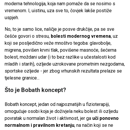
moderna tehnologija, koja nam pomaže da se nosimo s
vremenom. I, uistinu, uza sve to, čovjek lakše postiže
uspjeh.
No, to je samo lice, naličje je posve drukčije, pa se sve
češće govori o stresu,
bolesti modernog vremena
, uz
koji se posljedično veže mnoštvo tegoba: glavobolje,
migrena, povišen krvni tlak, povišene masnoće, šećerna
bolest, moždani udar (i to bez razlike u učestalosti kod
mladih i starih), ozljede uzrokovane prometnim nezgodama,
sportske ozljede - jer zbog vrhunskih rezultata prelaze se
tjelesne granice...
Što je Bobath koncept?
Bobath koncept, jedan od najpoznatijih u fizioterapiji,
omogućuje osobi koja je doživjela neku bolest ili ozljedu
povratak u normalan život i aktivnost, jer ga
uči ponovno
normalnom i pravilnom kretanju
, na način koji se ne