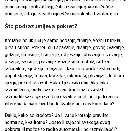
puno jasniji i prihvatljiviji, čak i izvan njegove najčešće
primjene, a to je zasad najčešće neurološka fizioterapija.
Što podrazumijeva pokret?
Kretanje ne uključuje samo hodanje, trčanje, vožnju bicikla,
ples i slično. Pokreti su i spavanje, disanje, govor, žvakanje,
gutanje, umivanje, hranjenje, odijevanje, obuvanje i izuvanje,
pisanje, sviranje, pjevanje, vožnja automobila, rad za
računalom, sjedenje, stajanje..., kao i motoričke aktivnosti,
poput skijanja, tenisa, košarke, rukometa, plivanja... Jednom
riječju, pokret je život. Pokret je svaki dan. Ako tako
razmišljamo, onda ipak nije naodmet malo zastati i
razmisliti kako ga izvodimo, kvalitetno ili ne, i je li nam u
interesu da nam život bude kvalitetan u svakom danu?
Dakle, kako se krećete? Je li vaše kretanje pravilno,
normalno, kvalitetno? Jeste li svjesni svakoga svog
pokreta ili možda to radite automatski, ne razmišljajući?