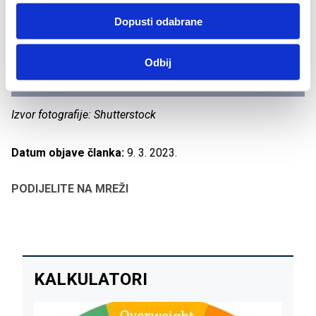
- prevencija bolnih stanja mišića i vezivnih struktura
- smanjenje i nestajanje boli i ostalih nepoželjnih
Dopusti odabrane
senzacija povezanih s lošim držanjem tijela
- podizanje kvalitete funkcije svih sustava u tijelu
Odbij
- osvještavanje vlastitog tijela kroz držanje i pokret
Izvor fotografije: Shutterstock
Datum objave članka:
9. 3. 2023.
PODIJELITE NA MREŽI
KALKULATORI