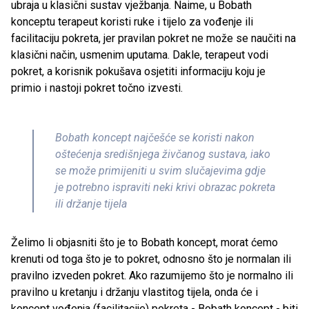
ubraja u klasični sustav vježbanja. Naime, u Bobath
konceptu terapeut koristi ruke i tijelo za vođenje ili
facilitaciju pokreta, jer pravilan pokret ne može se naučiti na
klasični način, usmenim uputama. Dakle, terapeut vodi
pokret, a korisnik pokušava osjetiti informaciju koju je
primio i nastoji pokret točno izvesti.
Bobath koncept najčešće se koristi nakon
oštećenja središnjega živčanog sustava, iako
se može primijeniti u svim slučajevima gdje
je potrebno ispraviti neki krivi obrazac pokreta
ili držanje tijela
Želimo li objasniti što je to Bobath koncept, morat ćemo
krenuti od toga što je to pokret, odnosno što je normalan ili
pravilno izveden pokret. Ako razumijemo što je normalno ili
pravilno u kretanju i držanju vlastitog tijela, onda će i
koncept vođenja (facilitacije) pokreta - Bobath koncept - biti