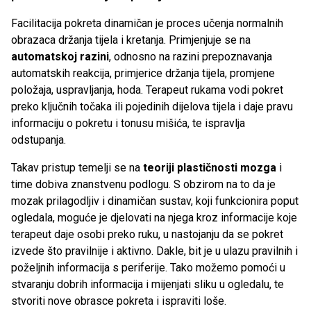
Facilitacija pokreta dinamičan je proces učenja normalnih
obrazaca držanja tijela i kretanja. Primjenjuje se na
automatskoj razini
, odnosno na razini prepoznavanja
automatskih reakcija, primjerice držanja tijela, promjene
položaja, uspravljanja, hoda. Terapeut rukama vodi pokret
preko ključnih točaka ili pojedinih dijelova tijela i daje pravu
informaciju o pokretu i tonusu mišića, te ispravlja
odstupanja.
Takav pristup temelji se na
teoriji plastičnosti mozga
i
time dobiva znanstvenu podlogu. S obzirom na to da je
mozak prilagodljiv i dinamičan sustav, koji funkcionira poput
ogledala, moguće je djelovati na njega kroz informacije koje
terapeut daje osobi preko ruku, u nastojanju da se pokret
izvede što pravilnije i aktivno. Dakle, bit je u ulazu pravilnih i
poželjnih informacija s periferije. Tako možemo pomoći u
stvaranju dobrih informacija i mijenjati sliku u ogledalu, te
stvoriti nove obrasce pokreta i ispraviti loše.