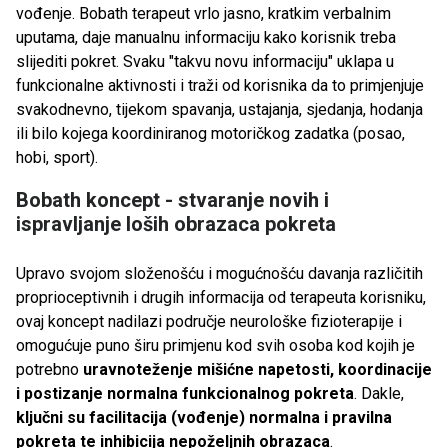
vođenje. Bobath terapeut vrlo jasno, kratkim verbalnim
uputama, daje manualnu informaciju kako korisnik treba
slijediti pokret. Svaku "takvu novu informaciju" uklapa u
funkcionalne aktivnosti i traži od korisnika da to primjenjuje
svakodnevno, tijekom spavanja, ustajanja, sjedanja, hodanja
ili bilo kojega koordiniranog motoričkog zadatka (posao,
hobi, sport).
Bobath koncept - stvaranje novih i
ispravljanje loših obrazaca pokreta
Upravo svojom složenošću i mogućnošću davanja različitih
proprioceptivnih i drugih informacija od terapeuta korisniku,
ovaj koncept nadilazi područje neurološke fizioterapije i
omogućuje puno širu primjenu kod svih osoba kod kojih je
potrebno
uravnoteženje mišićne napetosti, koordinacije
i postizanje normalna funkcionalnog pokreta
. Dakle,
ključni su facilitacija (vođenje) normalna i pravilna
pokreta te inhibicija nepoželjnih obrazaca
.