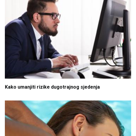
Kako
umanjiti
rizike
dugotrajnog
sjedenja