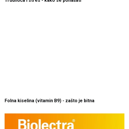
Trudnoća
i
stres
- kako
se
ponašati
Folna
kiselina
(vitamin
B9) - zašto
je
bitna