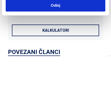
Odbij
Plodni
dani
- kalkulator
I
KALKULATORI
POVEZANI ČLANCI