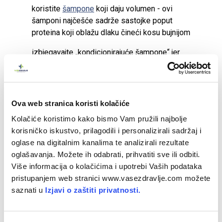
koristite
šampone
koji daju volumen - ovi
šamponi najčešće sadrže sastojke poput
proteina koji oblažu dlaku čineći kosu bujnijom
izbjegavajte „kondicionirajuće šampone“ jer
sadrže teške omekšivače koji kosu čine
spljoštenom i oslabljenom
koristite
regeneratore
za osjetljivu i tanku
Ova web stranica koristi kolačiće
kosu te ih nanosite samo na vrhove kose
Kolačiće koristimo kako bismo Vam pružili najbolje
isprobajte novu frizuru koja kosu vizualno čini
korisničko iskustvo, prilagodili i personalizirali sadržaj i
punijom
oglase na digitalnim kanalima te analizirali rezultate
oglašavanja. Možete ih odabrati, prihvatiti sve ili odbiti.
pripazite da se kosa ne omota oko dijelova
Više informacija o kolačićima i upotrebi Vaših podataka
tijela vašeg djeteta, što može biti iznimno
pristupanjem web stranici www.vasezdravlje.com možete
opasno.
saznati u
Izjavi o zaštiti privatnosti.
Izvor fotografije: Shutterstock