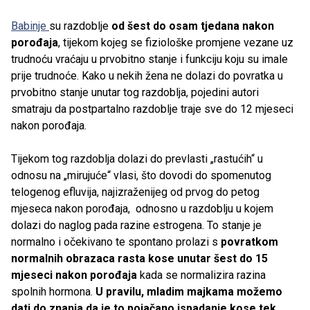
Babinje
su razdoblje
od šest do osam tjedana
nakon
porođaja
, tijekom kojeg se fiziološke promjene vezane uz
trudnoću vraćaju u prvobitno stanje i funkciju koju su imale
prije trudnoće. Kako u nekih žena ne dolazi do povratka u
prvobitno stanje unutar tog razdoblja, pojedini autori
smatraju da postpartalno razdoblje traje sve do 12 mjeseci
nakon porođaja.
Tijekom tog razdoblja dolazi do prevlasti „rastućih“ u
odnosu na „mirujuće“ vlasi, što dovodi do spomenutog
telogenog efluvija, najizraženijeg od prvog do petog
mjeseca nakon porođaja, odnosno u razdoblju u kojem
dolazi do naglog pada razine estrogena. To stanje je
normalno i očekivano te spontano prolazi s
povratkom
normalnih obrazaca rasta kose unutar šest do 15
mjeseci nakon porođaja
kada se normalizira razina
spolnih hormona.
U pravilu, mladim majkama možemo
dati do znanja da je to pojačano ispadanje kose tek