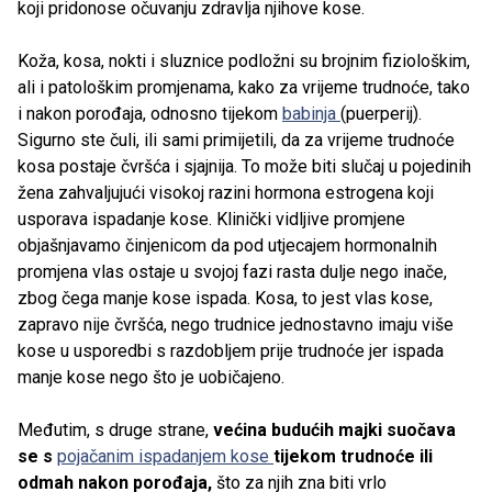
koji pridonose očuvanju zdravlja njihove kose.
Koža, kosa, nokti i sluznice podložni su brojnim fiziološkim,
ali i patološkim promjenama, kako za vrijeme trudnoće, tako
i nakon porođaja, odnosno tijekom
babinja
(puerperij).
Sigurno ste čuli, ili sami primijetili, da za vrijeme trudnoće
kosa postaje čvršća i sjajnija. To može biti slučaj u pojedinih
žena zahvaljujući visokoj razini hormona estrogena koji
usporava ispadanje kose. Klinički vidljive promjene
objašnjavamo činjenicom da pod utjecajem hormonalnih
promjena vlas ostaje u svojoj fazi rasta dulje nego inače,
zbog čega manje kose ispada. Kosa, to jest vlas kose,
zapravo nije čvršća, nego trudnice jednostavno imaju više
kose u usporedbi s razdobljem prije trudnoće jer ispada
manje kose nego što je uobičajeno.
Međutim, s druge strane,
većina budućih majki suočava
se s
pojačanim ispadanjem kose
tijekom trudnoće ili
odmah nakon porođaja,
što za njih zna biti vrlo