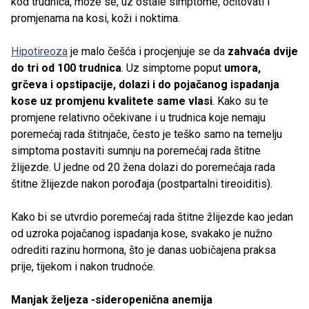
kod trudnica, može se, uz ostale simptome, očitovati i
promjenama na kosi, koži i noktima.
Hipotireoza
je malo češća i procjenjuje se da
zahvaća dvije
do tri od 100 trudnica
. Uz simptome poput
umora,
grčeva i opstipacije, dolazi i do pojačanog ispadanja
kose uz promjenu kvalitete same vlasi
. Kako su te
promjene relativno očekivane i u trudnica koje nemaju
poremećaj rada štitnjače, često je teško samo na temelju
simptoma postaviti sumnju na poremećaj rada štitne
žlijezde. U jedne od 20 žena dolazi do poremećaja rada
štitne žlijezde nakon porođaja (postpartalni tireoiditis).
Kako bi se utvrdio poremećaj rada štitne žlijezde kao jedan
od uzroka pojačanog ispadanja kose, svakako je nužno
odrediti razinu hormona, što je danas uobičajena praksa
prije, tijekom i nakon trudnoće.
Manjak željeza -sideropenična anemija