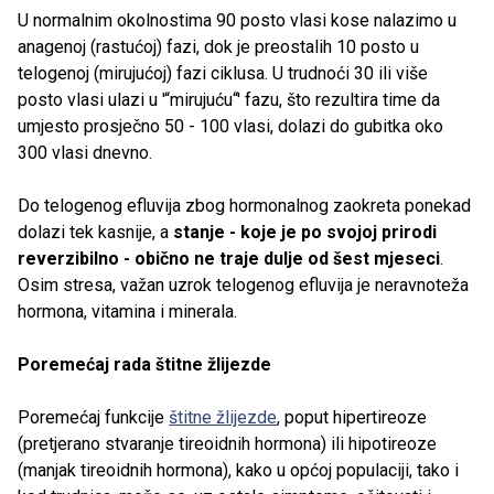
U normalnim okolnostima 90 posto vlasi kose nalazimo u
anagenoj (rastućoj) fazi, dok je preostalih 10 posto u
telogenoj (mirujućoj) fazi ciklusa. U trudnoći 30 ili više
posto vlasi ulazi u '“mirujuću“' fazu, što rezultira time da
umjesto prosječno 50 - 100 vlasi, dolazi do gubitka oko
300 vlasi dnevno.
Do telogenog efluvija zbog hormonalnog zaokreta ponekad
dolazi tek kasnije, a
stanje - koje je po svojoj prirodi
reverzibilno - obično ne traje dulje od šest mjeseci
.
Osim stresa, važan uzrok telogenog efluvija je neravnoteža
hormona, vitamina i minerala.
Poremećaj rada štitne žlijezde
Poremećaj funkcije
štitne žlijezde
, poput hipertireoze
(pretjerano stvaranje tireoidnih hormona) ili hipotireoze
(manjak tireoidnih hormona), kako u općoj populaciji, tako i