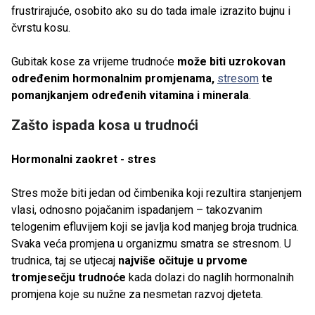
frustrirajuće, osobito ako su do tada imale izrazito bujnu i
čvrstu kosu.
Gubitak kose za vrijeme trudnoće
može biti uzrokovan
određenim hormonalnim promjenama,
stresom
te
pomanjkanjem određenih vitamina i minerala
.
Zašto ispada kosa u trudnoći
Hormonalni zaokret - stres
Stres može biti jedan od čimbenika koji rezultira stanjenjem
vlasi, odnosno pojačanim ispadanjem – takozvanim
telogenim efluvijem koji se javlja kod manjeg broja trudnica.
Svaka veća promjena u organizmu smatra se stresnom. U
trudnica, taj se utjecaj
najviše očituje u prvome
tromjesečju trudnoće
kada dolazi do naglih hormonalnih
promjena koje su nužne za nesmetan razvoj djeteta.