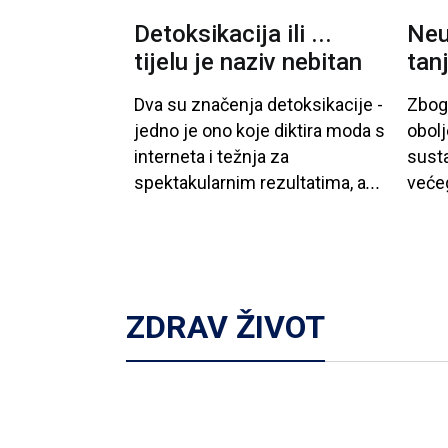
Detoksikacija ili ...
Neu
tijelu je naziv nebitan
tan
Dva
su
značenja
detoksikacije
-
Zbog
jedno
je
ono
koje
diktira
moda
s
obolj
interneta
i
težnja
za
sust
spektakularnim
rezultatima
, a
...
veće
ZDRAV ŽIVOT