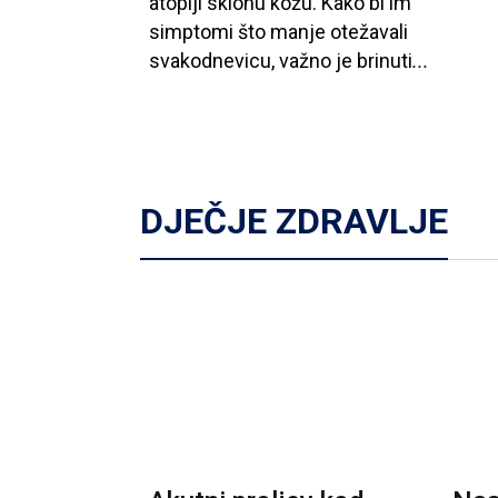
atopiji
sklonu
kožu
. Kako
bi
im
simptomi
što
manje
otežavali
svakodnevicu
, važno
je
brinuti
...
DJEČJE ZDRAVLJE