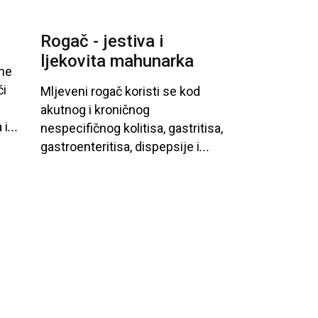
Rogač - jestiva i
ljekovita mahunarka
ne
ći
Mljeveni
rogač
koristi
se
kod
akutnog
i
kroničnog
a
i
...
nespecifičnog
kolitisa
, gastritisa
,
gastroenteritisa
, dispepsije
i
...