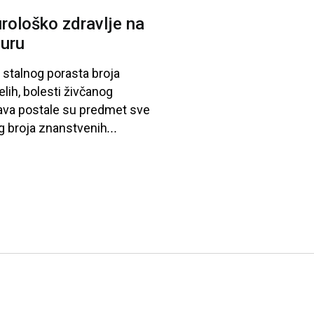
rološko zdravlje na
juru
stalnog
porasta
broja
elih
, bolesti
živčanog
ava
postale
su
predmet
sve
g
broja
znanstvenih
...