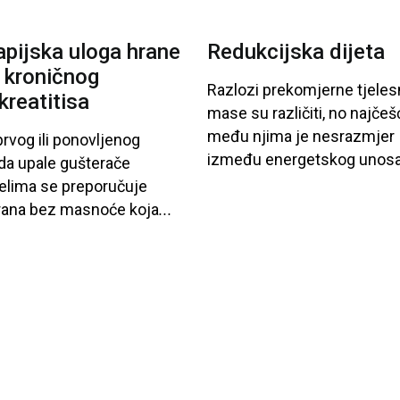
apijska uloga hrane
Redukcijska dijeta
 kroničnog
Razlozi
prekomjerne
tjeles
kreatitisa
mase
su
različiti
, no
najčeš
među
njima
je
nesrazmjer
rvog
ili
ponovljenog
između
energetskog
unos
da
upale
gušterače
elima
se
preporučuje
rana
bez
masnoće
koja
...
je