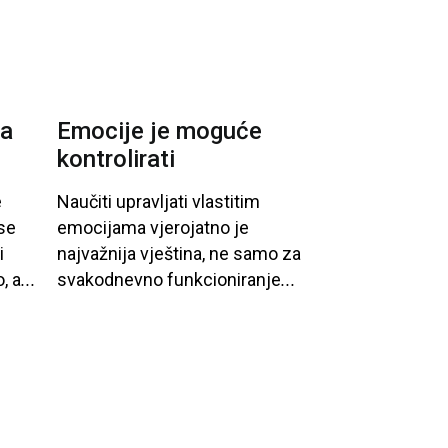
za
Emocije je moguće
kontrolirati
e
Naučiti
upravljati
vlastitim
se
emocijama
vjerojatno
je
i
najvažnija
vještina
, ne
samo
za
o
, a
...
svakodnevno
funkcioniranje
...