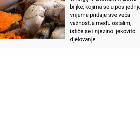
zdjelice
biljke, kojima se u posljednj
vrijeme pridaje sve veća
važnost, a među ostalim,
ističe se i njezino ljekovito
djelovanje