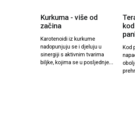
Kurkuma - više od
Ter
začina
kod
pan
Karotenoidi
iz
kurkume
nadopunjuju
se
i
djeluju
u
Kod
p
sinergiji
s
aktivnim
tvarima
napa
biljke
, kojima
se
u
posljednje
...
obolj
preh