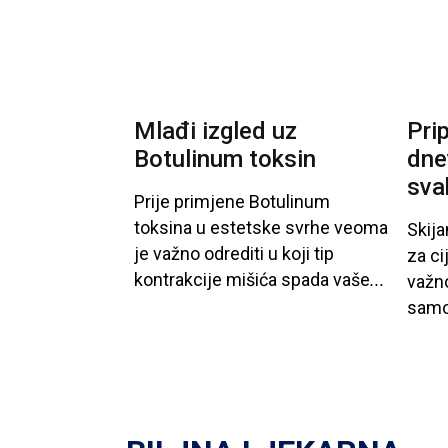
Mlađi izgled uz
Pri
Botulinum toksin
dne
sva
Prije
primjene
Botulinum
toksina
u
estetske
svrhe
veoma
Skija
je
važno
odrediti
u
koji
tip
za
ci
kontrakcije
mišića
spada
vaše
...
važn
sam