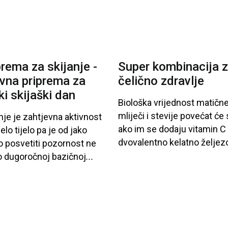
prema za skijanje -
Super kombinacija 
vna priprema za
čelično zdravlje
ki skijaški dan
Biološka
vrijednost
matičn
mliječi
i
stevije
povećat
će
nje
je
zahtjevna
aktivnost
ako
im
se
dodaju
vitamin
C
jelo
tijelo
pa
je
od
jako
dvovalentno
kelatno
željez
o
posvetiti
pozornost
ne
o
dugoročnoj
bazičnoj
...
,