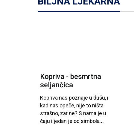
BILJNA LJEKARNA
Kopriva - besmrtna
seljančica
Kopriva
nas
poznaje
u
dušu
, i
kad
nas
opeče
, nije
to
ništa
strašno
, zar
ne
? S nama
je
u
čaju
i
jedan
je
od
simbola
...