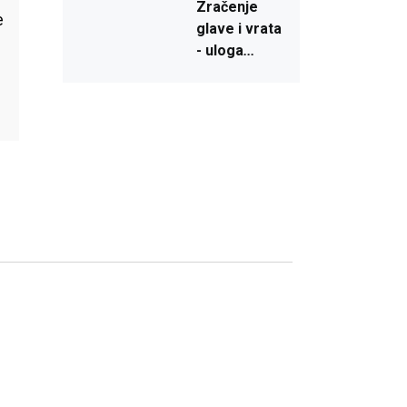
Zračenje
e
glave
i
vrata
- uloga
...