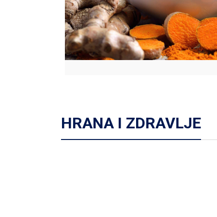
Vidni sustav
Opća medicina
Unutarnje bolesti
Uho - nos - grlo
Zubi i usna šupljina
Živčani i mentalni sustav
HRANA I ZDRAVLJE